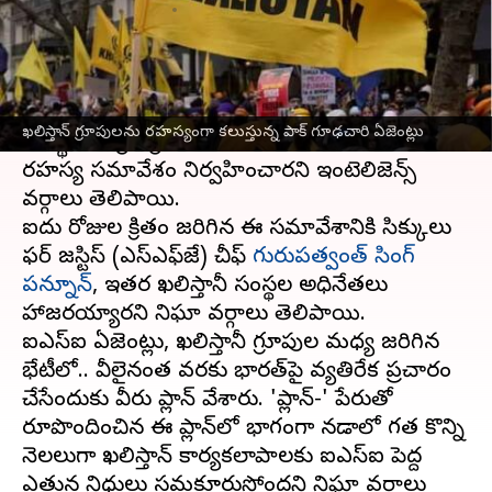
వ్రాసిన వారు
Sep 21, 2023
11:05 am
Sirish Praharaju
ఈ వార్తాకథనం ఏంటి
కెనడా
లో ఉన్న పాకిస్థాన్ గూఢచార సంస్థ ISI ఏజెంట్లు,
ఖలిస్తాన్ గ్రూపులను రహస్యంగా కలుస్తున్న పాక్ గూఢచారి ఏజెంట్లు
ఖలిస్థానీ టెర్రర్ గ్రూపుల చీఫ్‌లు ఇటీవల వాంకోవర్‌లో
రహస్య సమావేశం నిర్వహించారని ఇంటెలిజెన్స్
వర్గాలు తెలిపాయి.
ఐదు రోజుల క్రితం జరిగిన ఈ సమావేశానికి సిక్కులు
ఫర్ జస్టిస్ (ఎస్‌ఎఫ్‌జే) చీఫ్
గురుపత్వంత్ సింగ్
పన్నూన్
, ఇతర ఖలిస్తానీ సంస్థల అధినేతలు
హాజరయ్యారని నిఘా వర్గాలు తెలిపాయి.
ఐఎస్‌ఐ ఏజెంట్లు, ఖలిస్తానీ గ్రూపుల మధ్య జరిగిన
భేటీలో.. వీలైనంత వరకు భారత్‌పై వ్యతిరేక ప్రచారం
చేసేందుకు వీరు ప్లాన్‌ వేశారు. 'ప్లాన్-కె' పేరుతో
రూపొందించిన ఈ ప్లాన్‌లో భాగంగా కెనడాలో గత కొన్ని
నెలలుగా ఖలిస్తాన్ కార్యకలాపాలకు ఐఎస్‌ఐ పెద్ద
ఎత్తున నిధులు సమకూరుస్తోందని నిఘా వర్గాలు