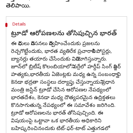
Details
ట్రూడో ఆరోపణలను తోసిపుచ్చిన భారత్
ఈ నిధులు నిరసనలు నిర్వహించేందుకు ప్రజలను
రెచ్చగొట్టేందుకు, భారత వ్యతిరేక ప్రచారానికి పోస్టర్లు,
బ్యానర్లు తయారు చేసేందుకు వినియోగిస్తున్నారు.
జూన్‌లో బ్రిటీష్ కొలంబియాలోని సర్రేలో హర్దీప్ సింగ్ నిజ్జర్
హత్యకు,భారతీయ ఏజెంట్లకు మధ్య ఉన్న సంబంధాన్ని
కెనడా భద్రతా సంస్థలు దర్యాప్తు చేస్తున్నాయని ప్రధాన
మంత్రి జస్టిన్ ట్రూడో చేసిన ఆరోపణల నేపథ్యంలో
భారతదేశం, కెనడా మధ్య దౌత్యపరమైన ఉద్రిక్తతలు
కొనసాగుతున్న నేపథ్యంలో ఈ సమావేశం జరిగింది.
ట్రూడో ఆరోపణలను భారత్ తోసిపుచ్చింది. ఈ
విషయంపై ఒట్టావా ఒక భారతీయ అధికారిని
బహిష్కరించినందుకు టిట్-ఫర్-టాట్ ఎత్తుగడలో