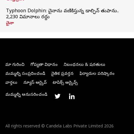
Typhoon Dolphin: చైనాను వణికిస్తున్న డాల్ఫిన్‌ తుపాను..
2,230 విమానాలు రద్దు
చైనా
మా గురించి
గోప్యతా విధానం
నిబంధనలు & షరతులు
మమ్మల్ని సంప్రదించండి
నైతిక ప్రవర్తన
ఫిర్యాదుల పరిష్కారం
వార్తలు
న్యూస్ ఆర్కైవ్
టాపిక్స్ ఆర్కైవ్స్
మమ్మల్ని అనుసరించండి
All rights reserved © Candela Labs Private Limited 2026