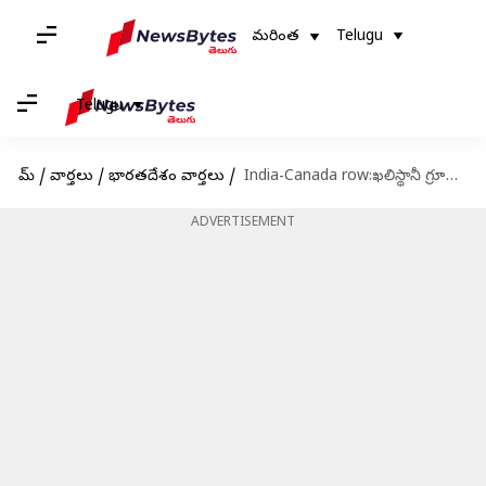
మరింత
Telugu
Telugu
హోమ్
/
వార్తలు
/
భారతదేశం వార్తలు
/
India-Canada row:ఖలిస్థానీ గ్రూపులను రహస్యంగా కలుస్తున్న పాక్ గూఢచారి ఏజెంట్లు
ADVERTISEMENT