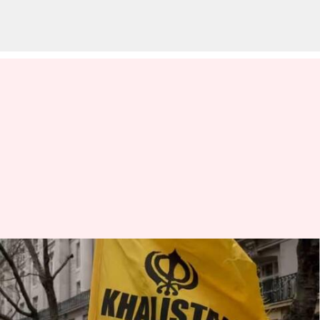
India-Canada row:ఖలిస్థానీ
గ్రూపులను రహస్యంగా కలుస్తున్న
పాక్ గూఢచారి ఏజెంట్లు