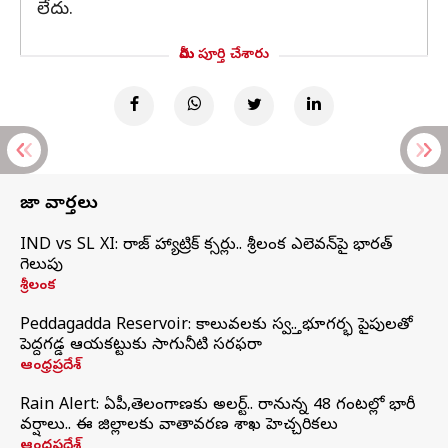
లేదు.
మీరు పూర్తి చేశారు
తాజా వార్తలు
IND vs SL XI: సిరాజ్‌ హ్యాట్రిక్‌ సిక్సర్లు.. శ్రీలంక ఎలెవన్‌పై భారత్‌
గెలుపు
శ్రీలంక
Peddagadda Reservoir: కాలువలకు స్వస్తి.. భూగర్భ పైపులతో
పెద్దగడ్డ ఆయకట్టుకు సాగునీటి సరఫరా
ఆంధ్రప్రదేశ్
Rain Alert: ఏపీ,తెలంగాణకు అలర్ట్.. రానున్న 48 గంటల్లో భారీ
వర్షాలు.. ఈ జిల్లాలకు వాతావరణ శాఖ హెచ్చరికలు
ఆంధ్రప్రదేశ్