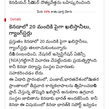
కెనడియన్ సీనియర్ దౌత్యవేత్తను బహిష్కరించింది.
మీరు
50%
శాతం పూర్తి చేశారు
Details
కెనడాలో 20 మందికి పైగా ఖలిస్తానీలు,
గ్యాంగ్‌స్టర్లు
ప్రస్తుతం కెనడాలో 20 మందికి పైగా ఖలిస్తానీలు,
గ్యాంగ్‌స్టర్లు తలదాచుకుంటున్నారు.
దీనికి సంబంధించి, నేషనల్ ఇన్వెస్టిగేషన్ ఏజెన్సీ
(NIA)గట్టిగానే విచారణ చేపట్టేందుకు ప్రయత్నిస్తోంది.
కానీ కెనడా దర్యాప్తు సంస్థల విచారణకు
సహకరించడం లేదు.
ఈ ఏడాది ప్రారంభంలో, పంజాబ్,భారతదేశంలోని ఇతర
ప్రాంతాలలో తీవ్రవాద కార్యకలాపాలను నిర్వహించడానికి
ప్లాన్ చేస్తున్న తొమ్మిది ఖలిస్థాన్ అనుకూల ఉగ్రవాద
సంస్థల జాబితాను కెనడాకు భారత్ అందజేసింది. కానీ
కెనడా ఈ విషయంలో కెనడా భారత్‌కి సపోర్ట్ ఇవ్వడం