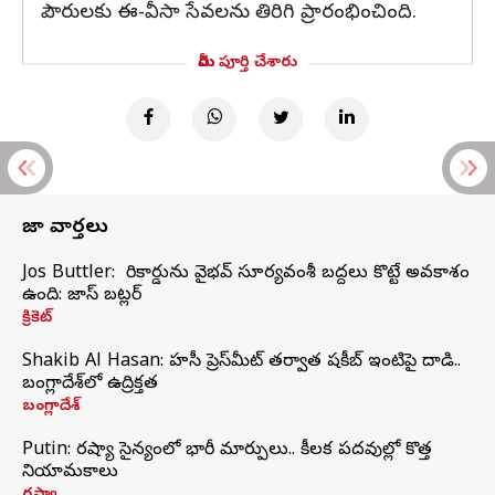
పౌరులకు ఈ-వీసా సేవలను తిరిగి ప్రారంభించింది.
మీరు పూర్తి చేశారు
తాజా వార్తలు
Jos Buttler: నా రికార్డును వైభవ్ సూర్యవంశీ బద్దలు కొట్టే అవకాశం
ఉంది: జాస్ బట్లర్
క్రికెట్
Shakib Al Hasan: హసీనా ప్రెస్‌మీట్‌ తర్వాత షకీబ్‌ ఇంటిపై దాడి..
బంగ్లాదేశ్‌లో ఉద్రిక్తత
బంగ్లాదేశ్
Putin: రష్యా సైన్యంలో భారీ మార్పులు.. కీలక పదవుల్లో కొత్త
నియామకాలు