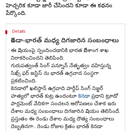
హెచ్చరిక కూడా జారీ చేసిందని కూడా ఈ కథనం
Details
కెనడా-భారత్ మధ్య దిగజారిన సంబంధాలు
ఈ విషయంపై స్పందించడానికి భారత విదేశాంగ శాఖ
నిరాకరించిందని తెలిపింది.
గురుపత్వంత్ సింగ్ పన్నూన్ నేతృత్వం వహిస్తున్న
సిఖ్స్ ఫర్ జస్టిస్ ను భారత్ ఉగ్రవాద సంస్ధగా
ప్రకటించింది.
కెనడాలో ఖలిస్థాన్ ఉగ్రవాది హర్దీప్ సింగ్ నిజ్జర్
హత్యలో భారత్ కుట్ర ఉందంటూ
కెనడా
ప్రధాని ట్రూడో
పార్లమెంట్ వేదికగా సంచలన ఆరోపణలు చేశాక ఇరు
దేశాల మధ్య సంబంధాలు దిగజారిన విషయం తెలిసిందే.
ప్రస్తుతం ఈ రెండు దేశాల మధ్య దౌత్య సంబంధాలు
దెబ్బతినగా.. రెండు రోజుల క్రితం భారత్ కెనడా