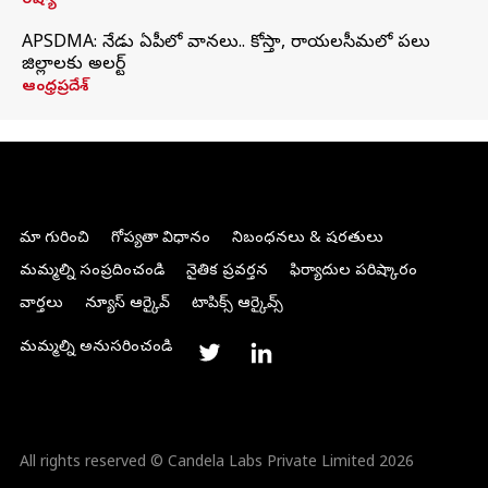
రష్యా
APSDMA: నేడు ఏపీలో వానలు.. కోస్తా, రాయలసీమలో పలు
జిల్లాలకు అలర్ట్
ఆంధ్రప్రదేశ్
మా గురించి
గోప్యతా విధానం
నిబంధనలు & షరతులు
మమ్మల్ని సంప్రదించండి
నైతిక ప్రవర్తన
ఫిర్యాదుల పరిష్కారం
వార్తలు
న్యూస్ ఆర్కైవ్
టాపిక్స్ ఆర్కైవ్స్
మమ్మల్ని అనుసరించండి
All rights reserved © Candela Labs Private Limited 2026