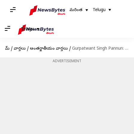
మరింత
Telugu
Telugu
హోమ్
/
వార్తలు
/
అంతర్జాతీయం వార్తలు
/
Gurpatwant Singh Pannun: ఖలిస్తానీ ఉగ్రవాది 'హత్యకు కుట్ర!'.. భగ్నం చేసిన అమెరికా
ADVERTISEMENT