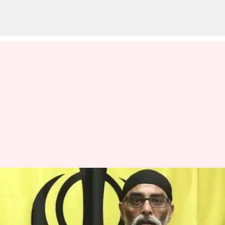
Gurpatwant Singh Pannun:
ఖలిస్తానీ ఉగ్రవాది 'హత్యకు కుట్ర!'..
భగ్నం చేసిన అమెరికా