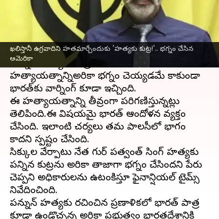
వ్రాసిన వారు
Nov 23, 2023
10:24 am
Sirish Praharaju
ఈ వార్తాకథనం ఏంటి
ఖలిస్తానీ ఉగ్రవాదిని హతమార్చేందుకు 'హత్యకు కుట్ర!'.. భగ్నం చేసిన
అమెరికా
లో సిక్కు వేర్పాటువాది గుర్‌పత్వంత్ సింగ్
అమెరికా
పన్నున్ హత్యకు కుట్ర జరిగింది. ఈ
హత్యాయత్నాన్నిఅమెరికా భగ్నం చెయ్యడమే కాకుండా
భారత్‌కు వార్నింగ్ కూడా ఇచ్చింది.
ఈ హత్యాయత్నాన్ని తీవ్రంగా పరిగణిస్తున్నట్లు
తెలిపింది.ఈ విషయమై భారత్ ఆందోళన వ్యక్తం
చేసింది. ఇలాంటి చర్యలు తమ పాలసీలో భాగం
కాదని స్పష్టం చేసింది.
సిక్కుల వేర్పాటు నేత గుర్ పత్వంత్ సింగ్ హత్యకు
పన్నిన కుట్రను అమెరికా తాజాగా భగ్నం చేసిందని పేరు
చెప్పని అధికారులను ఉటంకిస్తూ ఫైనాన్షియల్ టైమ్స్
నివేదించింది.
పన్నున్ హత్యకు రచించిన ప్రణాళికలో భారత్ పాత్ర
కూడా ఉండొచ్చన్న అమెరికా ప్రభుత్వం భారతదేశానికి