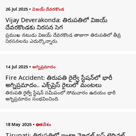
26 Jul 2025
•
విజయ్ దేవరకొండ
Vijay Deverakonda: తిరుపతిలో విజయ్
దేవరకొండకు నిరసన సెగ
ప్రముఖ నటుడు విజయ్ దేవరకొండ తాజాగా తిరుపతిలో తీవ్ర
నిరసనలను ఎదుర్కొన్నారు.
14 Jul 2025
•
అగ్నిప్రమాదం
Fire Accident: తిరుపతి రైల్వే స్టేషన్‌లో భారీ
అగ్నిప్రమాదం.. ఎక్స్‌ప్రెస్‌ రైలులో మంటలు
తిరుపతి రైల్వే స్టేషన్ సమీపంలో సోమవారం ఉదయం భారీ
అగ్నిప్రమాదం సంభవించింది.
18 May 2025
•
భారతదేశం