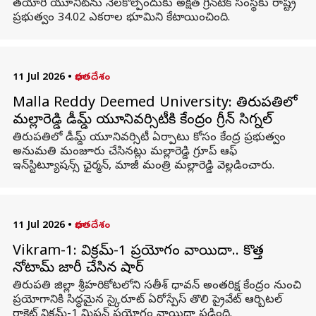
తయారీ యూనిట్‌ను నెలకొల్పేందుకు అక్షత్ గ్రీన్‌టెక్ సంస్థకు రాష్ట్ర
ప్రభుత్వం 34.02 ఎకరాల భూమిని కేటాయించింది.
11 Jul 2026
•
భారతదేశం
Malla Reddy Deemed University: తిరుపతిలో
మల్లారెడ్డి డీమ్డ్ యూనివర్సిటీకి కేంద్రం గ్రీన్ సిగ్నల్
తిరుపతిలో డీమ్డ్ యూనివర్సిటీ ఏర్పాటు కోసం కేంద్ర ప్రభుత్వం
అనుమతి మంజూరు చేసినట్లు మల్లారెడ్డి గ్రూప్ ఆఫ్
ఇన్‌స్టిట్యూషన్స్ ఛైర్మన్, మాజీ మంత్రి మల్లారెడ్డి వెల్లడించారు.
11 Jul 2026
•
భారతదేశం
Vikram-1: విక్రమ్‌-1 ప్రయోగం వాయిదా.. కొత్త
నోటామ్‌ జారీ చేసిన షార్
తిరుపతి జిల్లా శ్రీహరికోటలోని సతీశ్‌ ధావన్‌ అంతరిక్ష కేంద్రం నుంచి
ప్రయోగానికి సిద్ధమైన స్కైరూట్‌ ఏరోస్పేస్‌ తొలి ప్రైవేట్‌ ఆర్బిటల్‌
రాకెట్‌ విక్రమ్‌-1 మిషన్‌ ప్రయోగం వాయిదా పడింది.