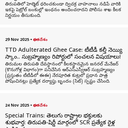
తిరుపతిలో హెల్మెట్ ధరించకుండా ద్విచక్ర వాహనాలు నడిపే వారికి
ఇకపై పెట్రోల్ బంకుల్లో ఇంధనం అందించరాదని పోలీసు శాఖ కీలక
నిర్ణయం తీసుకుంది.
29 Nov 2025
•
భారతదేశం
TTD Adulterated Ghee Case: టీటీడీ కల్తీ నెయ్యి
స్కాం.. సుబ్రహ్మణ్యం రిపోర్టులో సంచలన విషయాలు!
తిరుమల తిరుపతి దేవస్థానంలో కీలకస్థానమైన జనరల్ మేనేజర్
(కొనుగోళ్ల విభాగం)గా పనిచేసిన ఆర్ఎస్ఎస్వీఆర్ సుబ్రహ్మణ్యం
(ప్రస్తుతం టీటీడీలో ఈఈ) నేరపూరిత కుట్రలో ప్రధాన పాత్ర
పోషించినట్లు ప్రత్యేక దర్యాప్తు బృందం (సిట్) స్పష్టం చేసింది.
24 Nov 2025
•
భారతదేశం
Special Trains: తెలుగు రాష్ట్రాల భక్తులకు
శుభవార్త: తిరుపతి-షిర్డీ మార్గంలో SCR ప్రత్యేక రైళ్ల