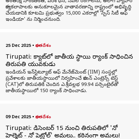
అంతరిక్ష సాంకేతికత, పరిశోధన, సేవల రంగాలను, అలాగే వ్యాపార
కార్యకలాపాలకు అనుకూలమైన వాతావరణాన్ని రాష్ట్రంలో అభివృద్ధి
చేయడానికి కూటమి ప్రభుత్వం 15,000 ఎకరాల్లో 'స్పేస్ సిటీ ఆఫ్
ఇండియా' ను నిర్మించనుంది.
25 Dec 2025
•
భారతదేశం
Tirupati: క్యాట్‌లో జాతీయ స్థాయి ర్యాంక్ సాధించిన
తిరుపతి యువకుడు
ఇండియన్‌ ఇన్‌స్టిట్యూట్‌ ఆఫ్‌ మేనేజ్‌మెంట్‌ (IIM) సంస్థల్లో
ప్రవేశాలకు జాతీయస్థాయిలో నిర్వహించే కామన్‌ ఎంట్రెన్స్‌ టెస్ట్‌
(CAT)లో తిరుపతికి చెందిన ఎ.శ్రీవల్లభ 99.94 పర్సెంటైల్‌తో
జాతీయస్థాయిలో 150 ర్యాంక్‌ సాధించాడు.
09 Dec 2025
•
భారతదేశం
Tirupati: డిసెంబర్ 15 నుంచి తిరుపతిలో 'నో
హెల్మెట్ - నో పెట్రోల్' అమలు.. కఠినంగా అమలు!