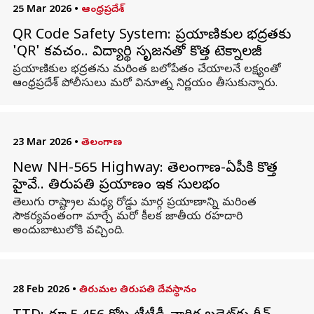
25 Mar 2026
•
ఆంధ్రప్రదేశ్
QR Code Safety System: ప్రయాణికుల భద్రతకు
'QR' కవచం.. విద్యార్థి సృజనతో కొత్త టెక్నాలజీ
ప్రయాణికుల భద్రతను మరింత బలోపేతం చేయాలనే లక్ష్యంతో
ఆంధ్రప్రదేశ్ పోలీసులు మరో వినూత్న నిర్ణయం తీసుకున్నారు.
23 Mar 2026
•
తెలంగాణ
New NH-565 Highway: తెలంగాణ-ఏపీకి కొత్త
హైవే.. తిరుపతి ప్రయాణం ఇక సులభం
తెలుగు రాష్ట్రాల మధ్య రోడ్డు మార్గ ప్రయాణాన్ని మరింత
సౌకర్యవంతంగా మార్చే మరో కీలక జాతీయ రహదారి
అందుబాటులోకి వచ్చింది.
28 Feb 2026
•
తిరుమల తిరుపతి దేవస్థానం