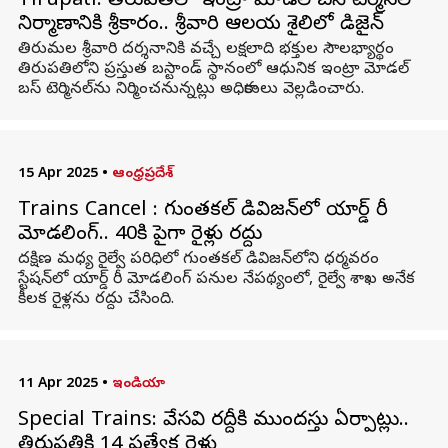
Tirupati: తిరుపతిలో ఇంట్రా మోడల్‌ బస్‌ టెర్మినల్‌
నిర్మాణానికి శ్రీకారం.. శ్రీవారి ఆలయ శైలిలో డిజైన్‌
తిరుమల శ్రీవారి దర్శనానికి వచ్చే లక్షలాది భక్తుల సౌలభ్యార్థం
తిరుపతిలోని ప్రస్తుత బస్టాండ్‌ స్థానంలో ఆధునిక ఇంట్రా మోడల్‌
బస్‌ టెర్మినల్‌ను నిర్మించనున్నట్లు అధికారులు వెల్లడించారు.
15 Apr 2025
•
ఆంధ్రప్రదేశ్
Trains Cancel : గుంతకల్ డివిజన్‌లో యార్డ్ రీ
మోడలింగ్.. 40కి పైగా రైళ్లు రద్దు
దక్షిణ మధ్య రైల్వే పరిధిలో గుంతకల్ డివిజన్‌లోని ధర్మవరం
స్టేషన్‌లో యార్డ్ రీ మోడలింగ్ పనుల నేపథ్యంలో, రైల్వే శాఖ అనేక
కీలక రైళ్లను రద్దు చేసింది.
11 Apr 2025
•
ఇండియా
Special Trains: వేసవి రద్దీకి ముందస్తు ఏర్పాట్లు..
తిరుపతికి 14 ప్రత్యేక రైళ్లు