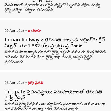
వేసవి కాలంలో ప్రయాణికుల రద్దీని దృష్టిలో పెట్టుకొని దక్షిణ మధ్య
రైల్వే ప్రత్యేక చర్యలు తీసుకుంది.
09 Apr 2025
•
ఇండియా
Indian Railways: తిరుపతి-కాట్పాడి డబ్లింగ్‌కు గ్రీన్‌
సిగ్నల్‌.. రూ.1,332 కోట్ల ప్రాజెక్టు ప్రారంభం
తిరుపతి-పాకాల-కాట్పాడి రూట్‌లో రైల్వే డబ్లింగ్‌ పనులకు కేంద్ర కేబినెట్
ఆమోదం తెలిపిందని కేంద్ర రైల్వే శాఖ మంత్రి అశ్విని వైష్ణవ్‌
ప్రకటించారు.
06 Apr 2025
•
రైల్వే స్టేషన్
Tirupati: ప్రపంచస్థాయి సదుపాయాలతో తిరుపతి
రైల్వే స్టేషన్
తిరుపతి రైల్వే స్టేషన్‌ను అంతర్జాతీయ ప్రమాణాలకు అనుగుణంగా
ఆధునికీకరించేందుకు కార్యాచరణ చేపడుతున్నారు.