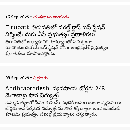
16 Sep 2025
•
చంద్రబాబు నాయుడు
Tirupati: తిరుపతిలో వరల్డ్ క్లాస్ బస్ స్టేషన్
నిర్మించేందుకు ఏపీ ప్రభుత్వం ప్రణాళికలు
తిరుపతిలో అత్యాధునిక సౌకర్యాలతో సమగ్రంగా
రూపొందించబోయే బస్ స్టేషన్ కోసం ఆంధ్రప్రదేశ్ ప్రభుత్వం
ప్రణాళికలు రూపొందిస్తోంది.
09 Sep 2025
•
చిత్తూరు
Andhrapradesh: వ్యవసాయ బోర్లకు 248
మెగావాట్ల సౌర విద్యుత్తు
ఉమ్మడి జిల్లాలో పీఎం కుసుమ్‌ పథకానికి అనుగుణంగా వ్యవసాయ
బోర్లకు అవసరమైన విద్యుత్తును సౌర శక్తి ద్వారా అందించేందుకు
కూటమి ప్రభుత్వం సమగ్ర ప్రయత్నాలు చేస్తున్నారు.