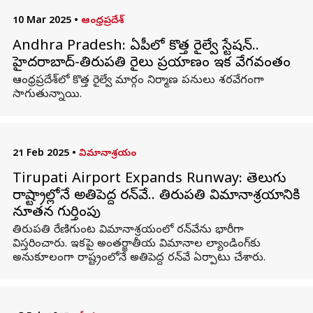
10 Mar 2025
•
ఆంధ్రప్రదేశ్
Andhra Pradesh: ఏపీలో కొత్త రైల్వే స్టేషన్..
హైదరాబాద్-తిరుపతి రైలు ప్రయాణం ఇక వేగవంతం
ఆంధ్రప్రదేశ్‌లో కొత్త రైల్వే మార్గం నిర్మాణ పనులు శరవేగంగా
సాగుతున్నాయి.
21 Feb 2025
•
విమానాశ్రయం
Tirupati Airport Expands Runway: తెలుగు
రాష్ట్రాల్లోనే అతిపెద్ద రన్‌వే.. తిరుపతి విమానాశ్రయానికి
నూతన గుర్తింపు
తిరుపతి రేణిగుంట విమానాశ్రయంలో రన్‌వేను భారీగా
విస్తరించారు. ఇకపై అంతర్జాతీయ విమానాల ల్యాండింగ్‌కు
అనుకూలంగా రాష్ట్రంలోనే అతిపెద్ద రన్‌వే ఏర్పాటు చేశారు.