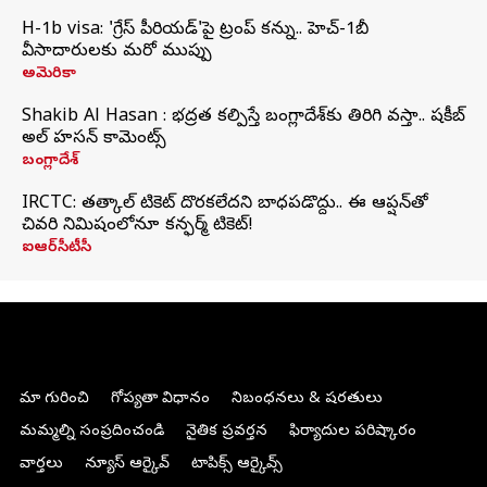
H-1b visa: 'గ్రేస్‌ పీరియడ్‌'పై ట్రంప్‌ కన్ను.. హెచ్‌-1బీ
వీసాదారులకు మరో ముప్పు
అమెరికా
Shakib Al Hasan : భద్రత కల్పిస్తే బంగ్లాదేశ్‌కు తిరిగి వస్తా.. షకీబ్
అల్ హసన్ కామెంట్స్
బంగ్లాదేశ్
IRCTC: తత్కాల్ టికెట్ దొరకలేదని బాధపడొద్దు.. ఈ ఆప్షన్‌తో
చివరి నిమిషంలోనూ కన్ఫర్మ్ టికెట్!
ఐఆర్‌సీటీసీ
మా గురించి
గోప్యతా విధానం
నిబంధనలు & షరతులు
మమ్మల్ని సంప్రదించండి
నైతిక ప్రవర్తన
ఫిర్యాదుల పరిష్కారం
వార్తలు
న్యూస్ ఆర్కైవ్
టాపిక్స్ ఆర్కైవ్స్