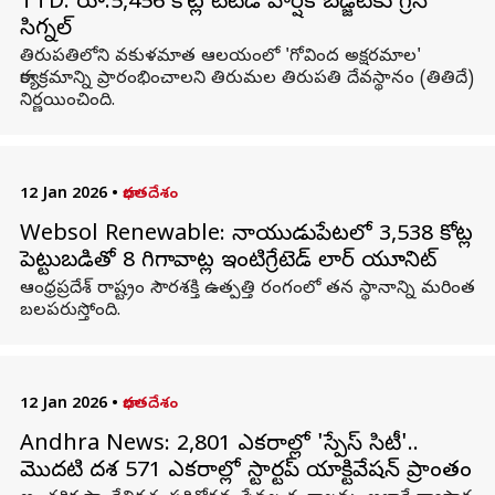
TTD: రూ.5,456 కోట్ల టీటీడీ వార్షిక బడ్జెట్‌కు గ్రీన్
సిగ్నల్
తిరుపతిలోని వకుళమాత ఆలయంలో 'గోవింద అక్షరమాల'
కార్యక్రమాన్ని ప్రారంభించాలని తిరుమల తిరుపతి దేవస్థానం (తితిదే)
నిర్ణయించింది.
12 Jan 2026
•
భారతదేశం
Websol Renewable: నాయుడుపేటలో ₹3,538 కోట్ల
పెట్టుబడితో 8 గిగావాట్ల ఇంటిగ్రేటెడ్ సోలార్ యూనిట్
ఆంధ్రప్రదేశ్ రాష్ట్రం సౌరశక్తి ఉత్పత్తి రంగంలో తన స్థానాన్ని మరింత
బలపరుస్తోంది.
12 Jan 2026
•
భారతదేశం
Andhra News: 2,801 ఎకరాల్లో 'స్పేస్‌ సిటీ'..
మొదటి దశ 571 ఎకరాల్లో స్టార్టప్‌ యాక్టివేషన్‌ ప్రాంతం