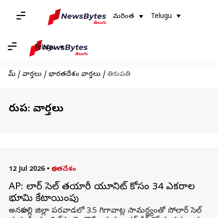
మరింత
Telugu
Telugu
హోమ్
/
వార్తలు
/
భారతదేశం వార్తలు
/
తిరుపతి
తిరుపతి: వార్తలు
12 Jul 2026
•
భారతదేశం
AP: సోలార్ సెల్ తయారీ యూనిట్ కోసం 34 ఎకరాల
భూమి కేటాయింపు
అనకాపల్లి జిల్లా పరవాడలో 3.5 గిగావాట్ల సామర్థ్యంతో సోలార్ సెల్