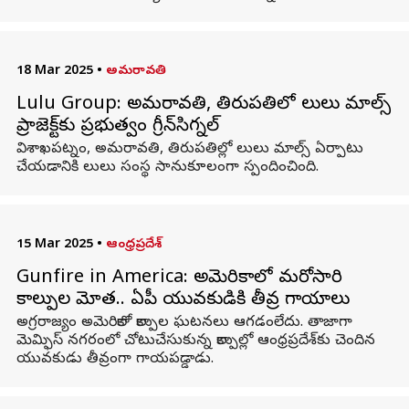
18 Mar 2025
•
అమరావతి
Lulu Group: అమరావతి, తిరుపతిలో లులు మాల్స్‌
ప్రాజెక్ట్‌కు ప్రభుత్వం గ్రీన్‌సిగ్నల్‌
విశాఖపట్నం, అమరావతి, తిరుపతిల్లో లులు మాల్స్‌ ఏర్పాటు
చేయడానికి లులు సంస్థ సానుకూలంగా స్పందించింది.
15 Mar 2025
•
ఆంధ్రప్రదేశ్
Gunfire in America: అమెరికాలో మరోసారి
కాల్పుల మోత.. ఏపీ యువకుడికి తీవ్ర గాయాలు
అగ్రరాజ్యం అమెరికాలో కాల్పుల ఘటనలు ఆగడంలేదు. తాజాగా
మెమ్ఫిస్‌ నగరంలో చోటుచేసుకున్న కాల్పుల్లో ఆంధ్రప్రదేశ్‌‌కు చెందిన
యువకుడు తీవ్రంగా గాయపడ్డాడు.