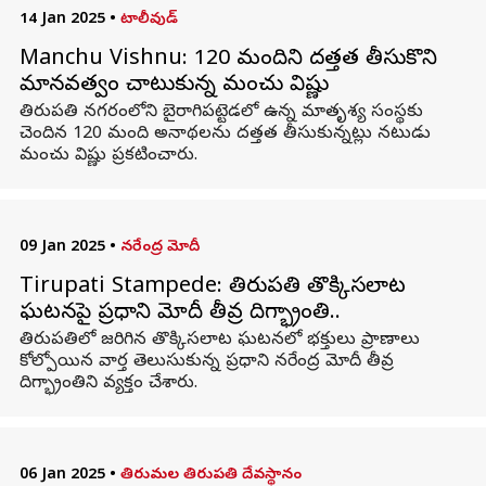
14 Jan 2025
•
టాలీవుడ్
Manchu Vishnu: 120 మందిని దత్తత తీసుకొని
మానవత్వం చాటుకున్న మంచు విష్ణు
తిరుపతి నగరంలోని బైరాగిపట్టెడలో ఉన్న మాతృశ్య సంస్థకు
చెందిన 120 మంది అనాథలను దత్తత తీసుకున్నట్లు నటుడు
మంచు విష్ణు ప్రకటించారు.
09 Jan 2025
•
నరేంద్ర మోదీ
Tirupati Stampede: తిరుపతి తొక్కిసలాట
ఘటనపై ప్రధాని మోదీ తీవ్ర దిగ్భ్రాంతి..
తిరుపతిలో జరిగిన తొక్కిసలాట ఘటనలో భక్తులు ప్రాణాలు
కోల్పోయిన వార్త తెలుసుకున్న ప్రధాని నరేంద్ర మోదీ తీవ్ర
దిగ్భ్రాంతిని వ్యక్తం చేశారు.
06 Jan 2025
•
తిరుమల తిరుపతి దేవస్థానం