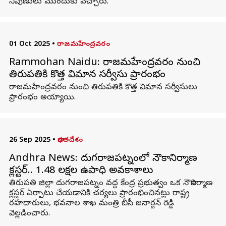
నిపుణులు ముందుకు వచ్చారు.
01 Oct 2025
•
రాజమహేంద్రవరం
Rammohan Naidu: రాజమహేంద్రవరం నుంచి
తిరుపతికి కొత్త విమాన సర్వీసు ప్రారంభం
రాజమహేంద్రవరం నుంచి తిరుపతికి కొత్త విమాన సర్వీసులు
ప్రారంభం అయ్యాయి.
26 Sep 2025
•
భారతదేశం
Andhra News: దుగరాజపట్నంలో నౌకానిర్మాణ
క్లస్టర్‌.. 1.48 లక్షల ఉపాధి అవకాశాలు
తిరుపతి జిల్లా దుగరాజపట్నం వద్ద కేంద్ర ప్రభుత్వం ఒక నౌకానిర్మాణ
క్లస్టర్‌ ఏర్పాటు చేయడానికి చర్యలు ప్రారంభించినట్లు రాష్ట్ర
రహదారులు, భవనాల శాఖ మంత్రి బీసీ జనార్దన్ రెడ్డి
వెల్లడించారు.