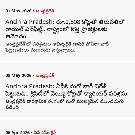
07 May 2026
•
ఆంధ్రప్రదేశ్
Andhra Pradesh: రూ.2,508 కోట్లతో తిరుపతిలో
రాయల్ ఎన్‌ఫీల్డ్.. రాష్ట్రంలో కొత్త ప్రాజెక్టులకు
ఆమోదం
ఆంధ్రప్రదేశ్'లో పరిశ్రమల అభివృద్ధికి ఊపిరి పోసేలా భారీ
పెట్టుబడులు ముందుకు వస్తున్నాయి.
05 May 2026
•
ఆంధ్రప్రదేశ్
Andhra Pradesh: ఏపీకి మరో భారీ విదేశీ
పెట్టుబడి.. శ్రీసిటీలో వెయ్యి కోట్లతో క్యారియర్ పరిశ్రమ
ఆంధ్రప్రదేశ్ పారిశ్రామిక రంగంలో మరో ముఖ్యమైన ముందడుగు
పడింది.
06 Apr 2026
•
ఏపీఎస్ఆర్టీసీ