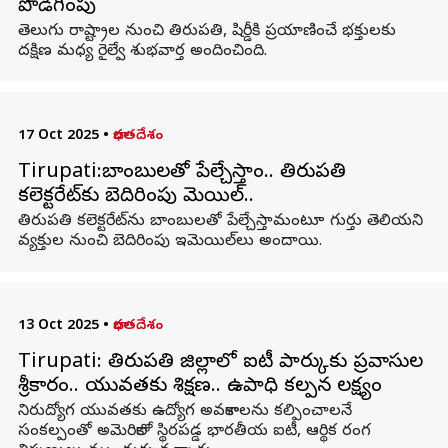
పొడిగింపు
తెలుగు రాష్ట్రాల నుంచి తిరుపతి, షిర్డీకి ప్రయాణించే భక్తులకు
దక్షిణ మధ్య రైల్వే శుభవార్త అందించింది.
17 Oct 2025
•
భారతదేశం
Tirupati:బాంబులతో పేల్చేస్తాం.. తిరుపతి
కలెక్టరేట్‌కు బెదిరింపు మెయిల్‌..
తిరుపతి కలెక్టరేట్‌ను బాంబులతో పేల్చేస్తామంటూ గుర్తు తెలియని
వ్యక్తుల నుంచి బెదిరింపు ఇమెయిల్‌లు అందాయి.
13 Oct 2025
•
భారతదేశం
Tirupati: తిరుపతి జిల్లాలో ఐటీ పార్కుకు ప్రవాసుల
శ్రీకారం.. యువతకు శిక్షణ.. ఉపాధి కల్పన లక్ష్యం
నిరుద్యోగ యువతకు ఉద్యోగ అవకాశాలను కల్పించాలనే
సంకల్పంతో అమెరికాలో స్థిరపడ్డ భారతీయ ఐటీ, ఆర్థిక రంగ