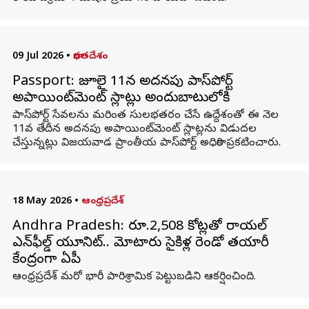
09 Jul 2026
•
భారతదేశం
Passport: జూలై 11న అదనపు పాస్‌పోర్ట్
అపాయింట్‌మెంట్ స్లాట్లు అందుబాటులోకి
పాస్‌పోర్ట్ సేవలను మరింత సులభతరం చేసే ఉద్దేశంతో ఈ నెల
11వ తేదీన అదనపు అపాయింట్‌మెంట్ స్లాట్లను విడుదల
చేస్తున్నట్లు విజయవాడ ప్రాంతీయ పాస్‌పోర్ట్ అధికారి ప్రకటించారు.
18 May 2026
•
ఆంధ్రప్రదేశ్
Andhra Pradesh: రూ.2,508 కోట్లతో రాయల్‌
ఎన్‌ఫీల్డ్‌ యూనిట్‌.. మోటారు సైకిళ్ల రెండో తయారీ
కేంద్రంగా ఏపీ
ఆంధ్రప్రదేశ్‌ మరో భారీ పారిశ్రామిక పెట్టుబడిని ఆకర్షించింది.