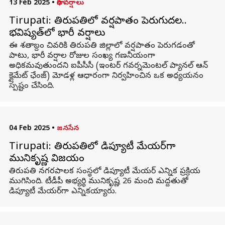
13 Feb 2025
•
భారీ వర్షాలు
Tirupati: తిరుపతిలో వర్షపాతం పెరుగుదల..
భవిష్యత్‌లో భారీ వర్షాలు
ఈ శతాబ్దం చివరికి తిరుపతి జిల్లాలో వర్షపాతం పెరుగడంతో
పాటు, భారీ వర్షాల రోజుల సంఖ్య గణనీయంగా
అధికమవుతుందని ఐపీసీసీ (ఇంటర్‌ గవర్నమెంటల్‌ ప్యానల్‌ ఆన్‌
క్లైమేట్‌ ఛేంజ్‌) మోడళ్ల ఆధారంగా నిర్వహించిన ఒక అధ్యయనం
స్పష్టం చేసింది.
04 Feb 2025
•
జనసేన
Tirupati: తిరుపతిలో డిప్యూటీ మేయర్‌గా
మునికృష్ణ విజయం
తిరుపతి నగరపాలక సంస్థలో డిప్యూటీ మేయర్‌ ఎన్నిక ప్రక్రియ
ముగిసింది. టీడీపీ అభ్యర్థి మునికృష్ణ 26 మంది మద్దతుతో
డిప్యూటీ మేయర్‌గా ఎన్నికయ్యారు.