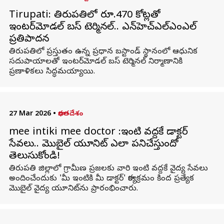
Tirupati: తిరుపతిలో రూ.470 కోట్లతో
ఇంటర్‌మోడల్ బస్ టెర్మినల్.. ఎన్‌హెచ్‌ఎల్‌ఎంఎల్‌
ప్రతిపాదన
తిరుపతిలో ప్రస్తుతం ఉన్న ప్రధాన బస్టాండ్ స్థానంలో ఆధునిక
సదుపాయాలతో ఇంటర్‌మోడల్ బస్ టెర్మినల్ నిర్మాణానికి
ప్రణాళికలు సిద్ధమయ్యాయి.
27 Mar 2026
•
భారతదేశం
mee intiki mee doctor :ఇంటి వద్దకే డాక్టర్
సేవలు.. మొబైల్ యూనిట్ ఎలా పనిచేస్తుందో
తెలుసుకోండి!
తిరుపతి జిల్లాలో గ్రామీణ ప్రజలకు వారి ఇంటి వద్దకే వైద్య సేవలు
అందించేందుకు 'మీ ఇంటికి మీ డాక్టర్' కార్యక్రమం కింద ప్రత్యేక
మొబైల్ వైద్య యూనిట్‌ను ప్రారంభించారు.