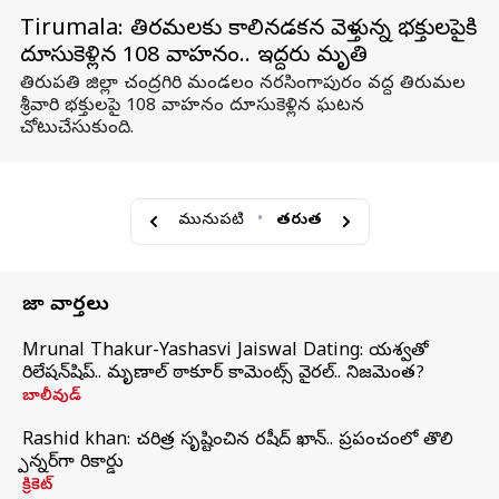
Tirumala: తిరమలకు కాలినడకన వెళ్తున్న భక్తులపైకి
దూసుకెళ్లిన 108 వాహనం.. ఇద్దరు మృతి
తిరుపతి జిల్లా చంద్రగిరి మండలం నరసింగాపురం వద్ద తిరుమల
శ్రీవారి భక్తులపై 108 వాహనం దూసుకెళ్లిన ఘటన
చోటుచేసుకుంది.
మునుపటి
•
తరువాత
తాజా వార్తలు
Mrunal Thakur-Yashasvi Jaiswal Dating: యశస్వితో
రిలేషన్‌షిప్.. మృణాల్ ఠాకూర్ కామెంట్స్ వైరల్.. నిజమెంత?
బాలీవుడ్
Rashid khan: చరిత్ర సృష్టించిన రషీద్ ఖాన్.. ప్రపంచంలో తొలి
స్పిన్నర్‌గా రికార్డు
క్రికెట్