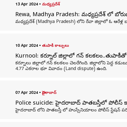
13 Apr 2024
•
మధ్యప్రదేశ్
Rewa, Madhya Pradesh: మధ్యప్రదేశ్​ లో బోరుబ
మధ్యప్రదేశ్ (Madhya Pradesh) లోని రేవా జిల్లాలో ఓ ఆరే
10 Apr 2024
•
తుపాకీ కాల్పులు
Kurnool: కర్నూల్ జిల్లాలో గన్ కలకలం..తుపాకీతో వ్
కర్నూలు జిల్లాలో గన్ కలకలం చెలరేగింది. జిల్లాలోని పెద్ద కడ
4.77 ఎకరాల భూ వివాదం (Land dispute) ఉంది.
07 Apr 2024
•
హైదరాబాద్
Police suicide: హైదరాబాద్ పాతబస్తీలో పోలీస్ కా
హైదరాబాద్​ లోని పాతబస్తీ లో హుస్సేనియాలం పోలీస్ స్టేషన్ పరి