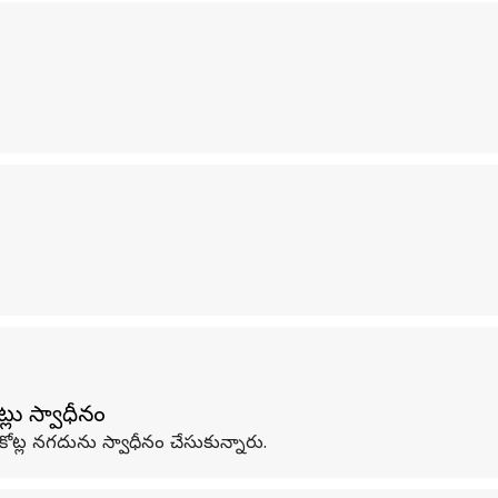
లు స్వాధీనం
కోట్ల నగదును స్వాధీనం చేసుకున్నారు.