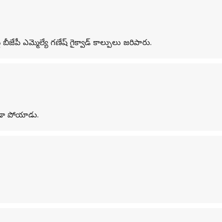
 బీజేపీ ఎమ్మెల్యే గణేష్ గైక్వాడ్ కాల్పులు జరిపారు.
ండా పోయాడు.