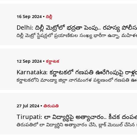
16 Sep 2024
•
దిల్లీ
Delhi: దిల్లీ మెట్రోలో భద్రతా పెంపు.. రహస్య ప
దిల్లీ మెట్రో స్టేషన్లలో ప్రయాణికుల సంఖ్య భారీగా ఉన్నా, మహ
12 Sep 2024
•
కర్ణాటక
Karnataka: కర్ణాటకలో గణపతి ఊరేగింపుపై రాళ్లద
కర్ణాటకలోని మాండ్యా జిల్లా నాగమంగళ పట్టణంలో గణపతి ఊరేగిం
27 Jul 2024
•
తిరుపతి
Tirupati: లా విద్యార్థిపై అత్యాచారం.. కీచక దంపత
తిరుపతిలో లా విద్యార్థిని అత్యాచారం చేసి, బ్లాక్ మెయిల్ చేస