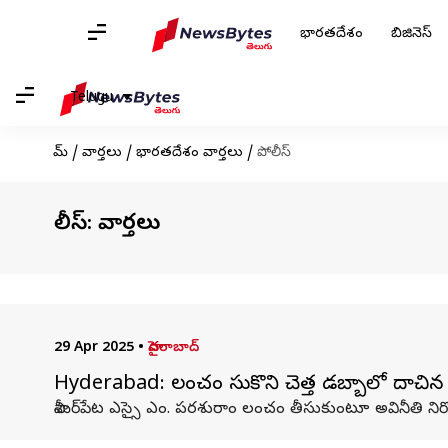
భారతదేశం
బిజినెస్
Telugu
హోమ్
/
వార్తలు
/
భారతదేశం వార్తలు
/
పోలీస్
పోలీస్: వార్తలు
29 Apr 2025
•
హైదరాబాద్
Hyderabad: లంచం తీసుకొని చెత్త డబ్బాలో దాచిన ఎస
శామీర్‌పేట ఎస్సై ఎం. పరశురాం లంచం తీసుకుంటూ అవినీతి నిరోధక