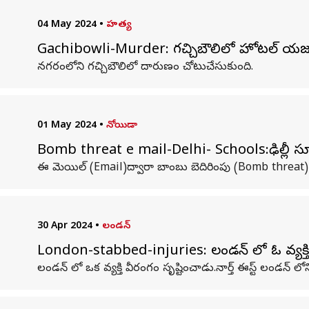
04 May 2024
•
హత్య
Gachibowli-Murder: గచ్చిబౌలిలో హోటల్​ 
నగరంలోని గచ్చిబౌలిలో దారుణం చోటుచేసుకుంది.
01 May 2024
•
నోయిడా
Bomb threat e mail-Delhi- Schools:ఢిల్లీ స్
ఈ మెయిల్ (Email)ద్వారా బాంబు బెదిరింపు (Bomb threat) 
30 Apr 2024
•
లండన్
London-stabbed-injuries: లండన్​ లో ఓ వ్యక్త
లండన్ లో ఒక వ్యక్తి వీరంగం సృష్టించాడు.నార్త్​ ఈస్ట్​ లండన్ లోని 