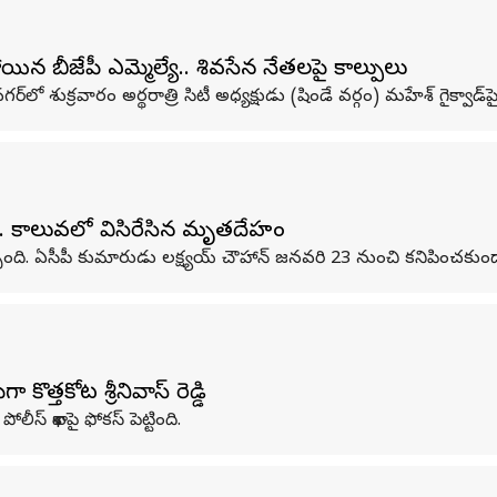
యిన బీజేపీ ఎమ్మెల్యే.. శివసేన నేతలపై కాల్పులు
్‌లో శుక్రవారం అర్థరాత్రి సిటీ అధ్యక్షుడు (షిండే వర్గం) మహేశ్ గైక్వాడ్‌పై
. కాలువలో విసిరేసిన మృతదేహం
్చింది. ఏసీపీ కుమారుడు లక్ష్యయ్ చౌహాన్ జనవరి 23 నుంచి కనిపించకు
త్తకోట శ్రీనివాస్ రెడ్డి
ీస్ శాఖపై ఫోకస్ పెట్టింది.