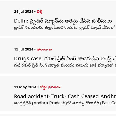
24 Jul 2024
•
దిల్లీ
Delhi: స్పైడర్ మ్యాన్‌ను అరెస్టు చేసిన పోలీసులు
ట్రాఫిక్ నిబంధలను ఉల్లంఘించినందుకు స్పైడర్ మ్యాన్ వేషంలో ఉన్నవ
15 Jul 2024
•
తెలంగాణ
Drugs case: రకుల్ ప్రీత్ సింగ్ సోదరుడిని అరెస్ట్ 
నటి రకుల్ ప్రీత్ సింగ్ నిర్మాత మరియు నటుడు జాకీ భగ్నానితో వి
11 May 2024
•
రోడ్డు ప్రమాదం
Road accident-Truck- Cash Ceased Andhra P
ఆంధ్రప్రదేశ్‌ (Andhra Pradesh)లో తూర్పు గోదావరి (East Go