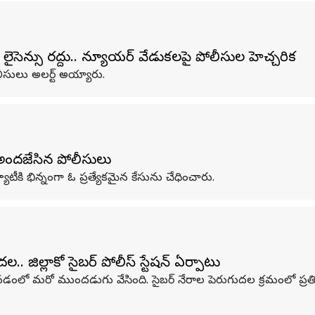
 లైసెన్సు రద్దు.. న్యూయర్ వేడుకలపై పోలీసుల హెచ్చరిక
ులు అలర్ట్‌ అయ్యారు.
ికి అందజేసిన పోలీసులు
టీకి భిన్నంగా ఓ ప్రత్యేకమైన కేసును చేధించారు.
 జిల్లాకో సైబర్ పోలీస్ స్టేషన్ ఏర్పాటు
ొనడంలో మరో ముందడుగు వేసింది. సైబర్‌ నేరాల పెరుగుదల క్రమంలో ప్రతి 