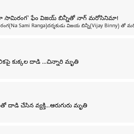
సామిరంగ' ఫేం విజయ్ బిన్నీతో నాగ్ మరోసినిమా!
ి రంగ(Na Sami Ranga)దర్శకుడు విజయ బిన్నీ(Vijay Binny) తో మరో సిన
ై కుక్కల దాడి ...చిన్నారి మృతి
తో దాడి చేసిన వ్యక్తి...ఆరుగురు మృతి