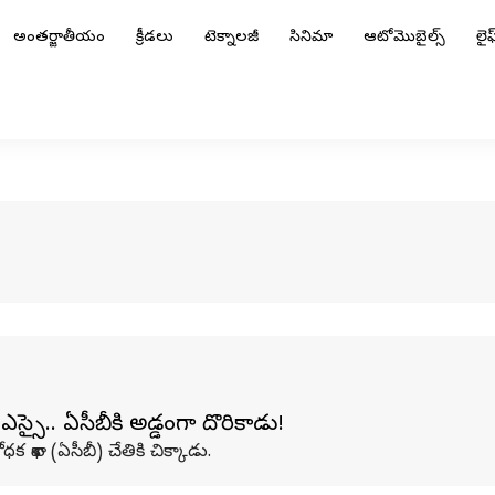
అంతర్జాతీయం
క్రీడలు
టెక్నాలజీ
సినిమా
ఆటోమొబైల్స్
లైఫ్
్సై.. ఏసీబీకి అడ్డంగా దొరికాడు!
 శాఖ (ఏసీబీ) చేతికి చిక్కాడు.