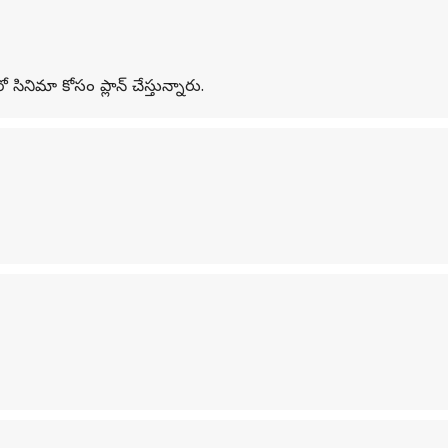
ిమా కోసం ప్లాన్ చేస్తున్నారు.