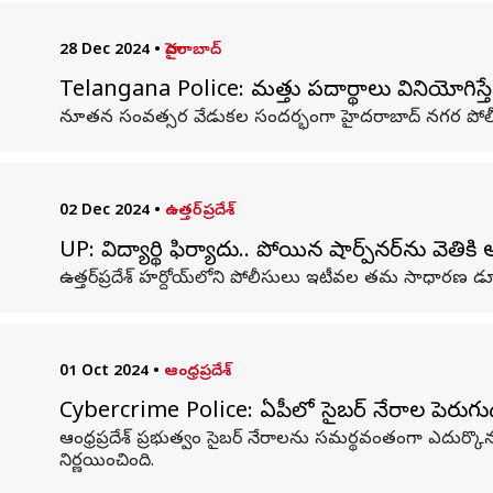
28 Dec 2024
•
హైదరాబాద్
Telangana Police: మత్తు పదార్థాలు వినియోగిస్తే
నూతన సంవత్సర వేడుకల సందర్భంగా హైదరాబాద్‌ నగర పోలీస
02 Dec 2024
•
ఉత్తర్‌ప్రదేశ్
UP: విద్యార్థి ఫిర్యాదు.. పోయిన షార్ప్‌నర్‌ను వెత
ఉత్తర్‌ప్రదేశ్‌ హర్దోయ్‌లోని పోలీసులు ఇటీవల తమ సాధారణ డ్యూ
01 Oct 2024
•
ఆంధ్రప్రదేశ్
Cybercrime Police: ఏపీలో సైబర్ నేరాల పెరుగుదల..
ఆంధ్రప్రదేశ్‌ ప్రభుత్వం సైబర్‌ నేరాలను సమర్థవంతంగా ఎదుర్క
నిర్ణయించింది.