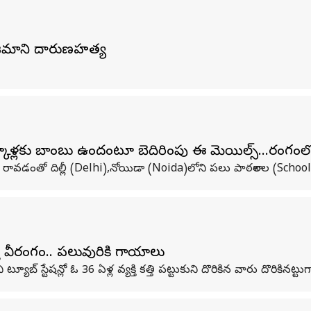
యజమాని దారుణహత్య
కూళ్లకు బాంబు ఉందంటూ బెదిరింపు ఈ మెయిల్స్...రంగంలో
రావడంతో దిల్లీ (Delhi),నోయిడా (Noida)లోని పలు పాఠశాలల (Schoo
ి వీరంగం.. పలువురికి గాయాలు
ట్యూబ్​ స్టేషన్లో ఓ 36 ఏళ్ల వ్యక్తి కత్తి పట్టుకుని దొరికిన వారు దొరికినట్ట