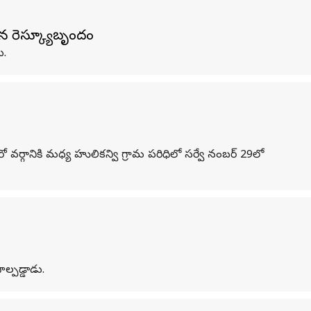
ిన రెస్క్యూబృందం
ు.
 వర్గానికి మధ్య హులికన్వి గ్రామ పరిధిలో సర్వే నంబర్ 29లో
ల్పడ్డాడు.