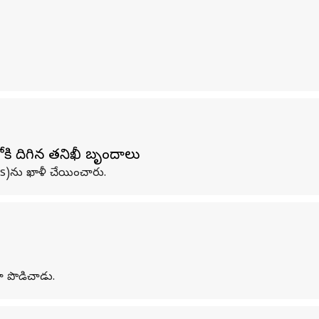
కి దిగిన తనిఖీ బృందాలు
ls)ను ఖాళీ చేయించారు.
ుగా పొడిచాడు.