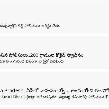
్యక్తిని దిల్లీ పోలీసులు అరెస్టు చేశారు.
చేసిన పోలీసులు..200 గ్రాముల కొకైన్ స్వాధీనం
వాహం గురించి చివరిగా వార్తల్లో నిలిచింది.
radesh: ఏపీలో వాహనం బోల్తా...అందులోంచి రూ.7కోట్
davari District)జిల్లా అనంతపురం -నల్లజర్ల రహదారిపై పోలీసులు ₹7 