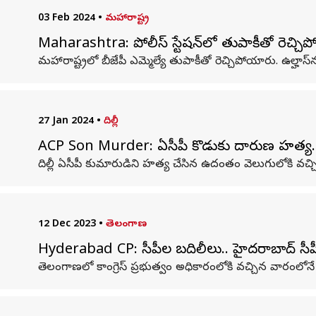
03 Feb 2024
•
మహారాష్ట్ర
Maharashtra: పోలీస్ స్టేషన్‌లో తుపాకీతో రెచ్చిపో
మహారాష్ట్రలో బీజేపీ ఎమ్మెల్యే తుపాకీతో రెచ్చిపోయారు. ఉల్హాస్‌నగర
27 Jan 2024
•
దిల్లీ
ACP Son Murder: ఏసీపీ కొడుకు దారుణ హత్య.
దిల్లీ ఏసీపీ కుమారుడిని హత్య చేసిన ఉదంతం వెలుగులోకి వచ
12 Dec 2023
•
తెలంగాణ
Hyderabad CP: సీపీల బదిలీలు.. హైదరాబాద్ సీపీగా కొ
తెలంగాణలో కాంగ్రెస్ ప్రభుత్వం అధికారంలోకి వచ్చిన వారంలోనే పోల