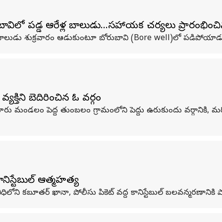
ావిలో పడ్డ ఆరేళ్ల బాలుడు...సహాయక చర్యలు ప్రారంభించ
ళ్ల బాలుడు శుక్రవారం ఆడుకుంటూ బోరుబావి (Bore well)లో పడిపోయాడ
యక్తిని బెదిరించిన ఓ వర్గం
ుబూరు మండలం పెద్ద తుంబలం గ్రామంలోని పెద్దు ఉరుకుందు వర్గానికి, మరో
నిస్టేబుల్ ఆత్మహత్య
ధిలోని కబూతర్ ఖానా, పోలీసు పికెట్ వద్ద కానిస్టేబుల్ బలవన్మరణానికి పా