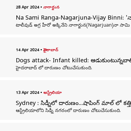
28 Apr 2024
•
నాగార్జున
Na Sami Ranga-Nagarjuna-Vijay Binni: 'నా 
టాలీవుడ్ అగ్ర హీరో అక్కినేని నాగార్జున(Nagarjuan)నా సామ
14 Apr 2024
•
హైదరాబాద్
Dogs attack- Infant killed: ఆడుకుంటున్నబాలికప
హైదరాబాద్​ లో దారుణం చోటుచేసుకుంది.
13 Apr 2024
•
ఆస్ట్రేలియా
Sydney : సిడ్నీలో దారుణం...షాపింగ్ మాల్ లో కత్తి
ఆస్ట్రేలియాలోని సిడ్నీ నగరంలో దారుణం చోటుచేసుకుంది.