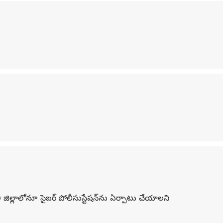
జిల్లాలోనూ సైబర్‌ పోలీసుస్టేషన్‌ను ఏర్పాటు చేయాలని