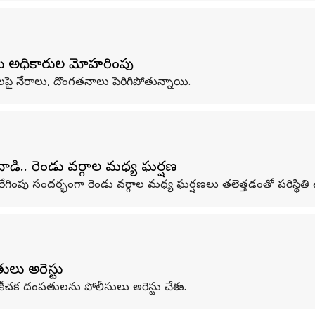
ోలీసు అధికారుల మోహరింపు
ిళలపై నేరాలు, దొంగతనాలు పెరిగిపోతున్నాయి.
ాడి.. రెండు వర్గాల మధ్య ఘర్షణ
పు సందర్భంగా రెండు వర్గాల మధ్య ఘర్షణలు తలెత్తడంతో పరిస్థితి ఉద్
ులు అరెస్టు
ిన కీచక దంపతులను పోలీసులు అరెస్టు చేశారు.