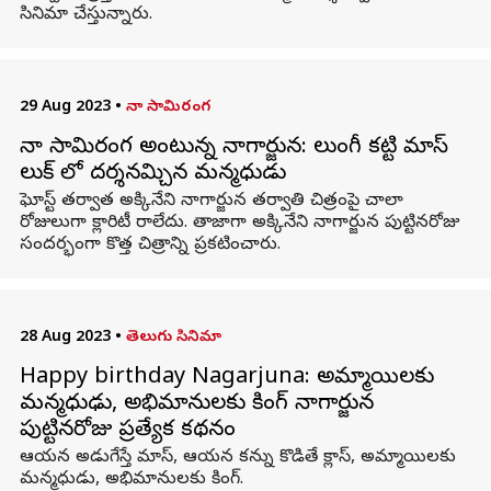
సినిమా చేస్తున్నారు.
29 Aug 2023
•
నా సామిరంగ
నా సామిరంగ అంటున్న నాగార్జున: లుంగీ కట్టి మాస్
లుక్ లో దర్శనమిచ్చిన మన్మధుడు
ఘోస్ట్ తర్వాత అక్కినేని నాగార్జున తర్వాతి చిత్రంపై చాలా
రోజులుగా క్లారిటీ రాలేదు. తాజాగా అక్కినేని నాగార్జున పుట్టినరోజు
సందర్భంగా కొత్త చిత్రాన్ని ప్రకటించారు.
28 Aug 2023
•
తెలుగు సినిమా
Happy birthday Nagarjuna: అమ్మాయిలకు
మన్మధుఢు, అభిమానులకు కింగ్ నాగార్జున
పుట్టినరోజు ప్రత్యేక కథనం
ఆయన అడుగేస్తే మాస్, ఆయన కన్ను కొడితే క్లాస్, అమ్మాయిలకు
మన్మధుడు, అభిమానులకు కింగ్.