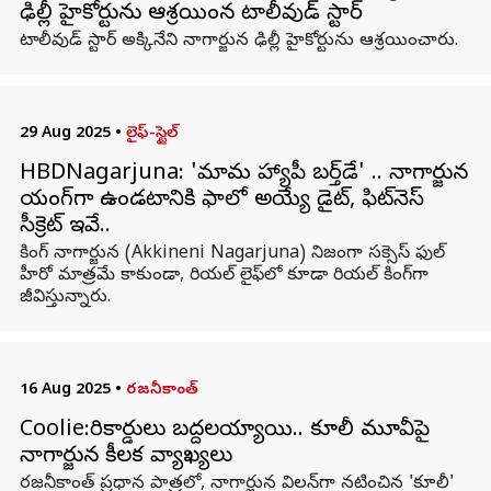
ఢిల్లీ హైకోర్టును ఆశ్రయించిన టాలీవుడ్ స్టార్
టాలీవుడ్ స్టార్ అక్కినేని నాగార్జున ఢిల్లీ హైకోర్టును ఆశ్రయించారు.
29 Aug 2025
•
లైఫ్-స్టైల్
HBDNagarjuna: ​'మామ హ్యాపీ బర్త్​డే' .. నాగార్జున
యంగ్​గా ఉండటానికి ఫాలో అయ్యే డైట్, ఫిట్​నెస్
సీక్రెట్ ఇవే..
కింగ్ నాగార్జున (Akkineni Nagarjuna) నిజంగా సక్సెస్ ఫుల్
హీరో మాత్రమే కాకుండా, రియల్ లైఫ్‌లో కూడా రియల్ కింగ్‌గా
జీవిస్తున్నారు.
16 Aug 2025
•
రజనీకాంత్
Coolie:రికార్డులు బద్దలయ్యాయి.. కూలీ మూవీపై
నాగార్జున కీలక వ్యాఖ్యలు
రజనీకాంత్ ప్రధాన పాత్రలో, నాగార్జున విలన్‌గా నటించిన 'కూలీ'