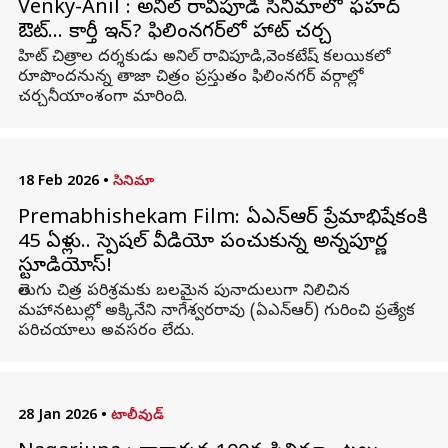
Venky-Anil : అనిల్ రావిపూడి సినిమాలో ఫహద్
ఔట్… కార్తీ ఇన్? ఫిలింనగర్‌లో హాట్ చర్చ
హిట్ చిత్రాల దర్శకుడు అనిల్ రావిపూడి,వెంకటేష్ కలయికలో
రూపొందనున్న తాజా చిత్రం ప్రస్తుతం ఫిలింనగర్ వర్గాల్లో
చర్చనీయాంశంగా మారింది.
18 Feb 2026
•
సినిమా
Premabhishekam Film: ఏఎన్ఆర్ ప్రేమాభిషేకంకి
45 ఏళ్లు.. స్పెషల్ వీడియో పంచుకున్న అన్నపూర్ణ
స్టూడియోస్!
తెలుగు చిత్ర పరిశ్రమకు బలమైన పునాదులుగా నిలిచిన
మహానటుల్లో అక్కినేని నాగేశ్వరరావు (ఏఎన్ఆర్) గురించి ప్రత్యేక
పరిచయాలు అవసరం లేదు.
28 Jan 2026
•
టాలీవుడ్