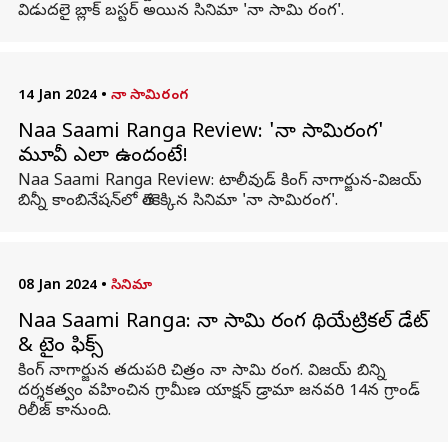
విడుదలై బ్లాక్ బస్టర్ అయిన సినిమా 'నా సామి రంగ'.
14 Jan 2024
•
నా సామిరంగ
Naa Saami Ranga Review: 'నా సామిరంగ'
మూవీ ఎలా ఉందంటే!
Naa Saami Ranga Review: టాలీవుడ్ కింగ్ నాగార్జున-విజయ్
బిన్నీ కాంబినేషన్‌లో తెరకెక్కిన సినిమా 'నా సామిరంగ'.
08 Jan 2024
•
సినిమా
Naa Saami Ranga: నా సామి రంగ థియేట్రికల్ డేట్
& టైం ఫిక్స్
కింగ్ నాగార్జున తదుపరి చిత్రం నా సామి రంగ. విజయ్ బిన్ని
దర్శకత్వం వహించిన గ్రామీణ యాక్షన్ డ్రామా జనవరి 14న గ్రాండ్
రిలీజ్ కానుంది.