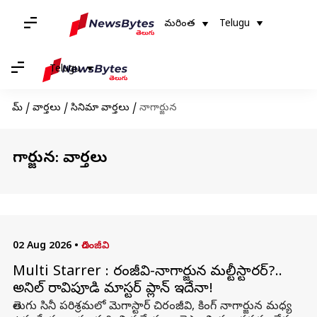
మరింత
Telugu
Telugu
హోమ్
/
వార్తలు
/
సినిమా వార్తలు
/
నాగార్జున
నాగార్జున: వార్తలు
02 Aug 2026
•
చిరంజీవి
Multi Starrer : చిరంజీవి-నాగార్జున మల్టీస్టారర్‌?..
అనిల్ రావిపూడి మాస్టర్ ప్లాన్ ఇదేనా!
తెలుగు సినీ పరిశ్రమలో మెగాస్టార్ చిరంజీవి, కింగ్ నాగార్జున మధ్య