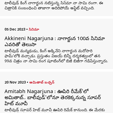
టాలీవుడ్ కింగ్ నాగార్జున నటిస్తున్న సినిమా నా సామి రంగా. ఈ
చిత్రానికి సంబంధించి తాజాగా అదిరిపోయే అప్డేట్ వచ్చింది.
05 Dec 2023
•
సినిమా
Akkineni Nagarjuna : నాగార్జున 100వ సినిమా
ఎవరితో తెలుసా
టాలీవుడ్ మన్మధుడు, కింగ్ అక్కినేని నాగార్జున మరోసారి
ఫామ్'లోకి వచ్చాడు. ప్రస్తుతం విజయ్ బిన్నీ దర్శకత్వంలో తన
99వ చిత్రం నా సామి రంగ షూటింగ్‌లో బిజీ బిజీగా గడిపేస్తున్నారు.
20 Nov 2023
•
అమితాబ్ బచ్చన్
Amitabh Nagarjuna : ఊపిరి రీమేక్'లో
అమితాబ్.. బాలీవుడ్'లోనూ తెరకెక్కనున్న సూపర్
హిట్ మూవీ
టాలీవుడ్ సూపర్ హిట్ మూవీ ఊపిరి రిమేక్ కానుంది. ఈ మేరకు