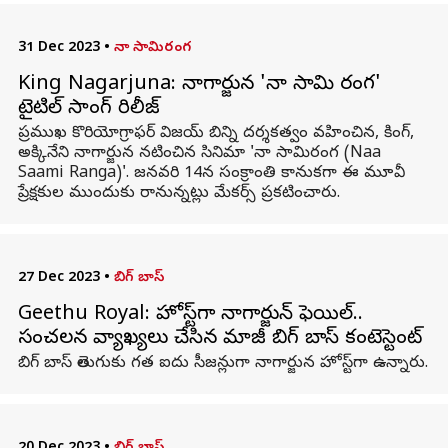
31 Dec 2023
•
నా సామిరంగ
King Nagarjuna: నాగార్జున 'నా సామి రంగ'
టైటిల్ సాంగ్ రిలీజ్
ప్రముఖ కొరియోగ్రాఫర్ విజయ్ బిన్ని దర్శకత్వం వహించిన, కింగ్,
అక్కినేని నాగార్జున నటించిన సినిమా 'నా సామిరంగ (Naa
Saami Ranga)'. జనవరి 14న సంక్రాంతి కానుకగా ఈ మూవీ
ప్రేక్షకుల ముందుకు రానున్నట్లు మేకర్స్ ప్రకటించారు.
27 Dec 2023
•
బిగ్ బాస్
Geethu Royal: హోస్ట్‌గా నాగార్జున్ ఫెయిల్..
సంచలన వ్యాఖ్యలు చేసిన మాజీ బిగ్ బాస్ కంటెస్టెంట్
బిగ్ బాస్ తెలుగుకు గత ఐదు సీజన్లుగా నాగార్జున హోస్ట్‌గా ఉన్నారు.