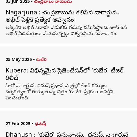
03 Jun 2025
•
చంద్రబాబు నాయుడు
Nagarjuna : చంద్రబాబును కలిసిన నాగార్జున..
అఖిల్ పెళ్లికి ప్రత్యేక ఆహ్వానం!
అక్కినేని అఖిల్ వివాహ వేడుకకు గడువు సమీపిస్తోంది. జూన్ 6న
అఖిల్‌ ఏడడుగులు వేయనున్నట్లు విశ్వసనీయ సమాచారం.
25 May 2025
•
కుబేర
Kubera: విభిన్నమైన ప్రెజెంటేషన్‌లో 'కుబేర' టీజర్‌
రిలీజ్
హీరో నాగార్జున, ధనుష్ ప్రధాన పాత్రల్లో శేఖర్ కమ్ముల
దర్శకత్వంలో తెరకెక్కుతున్న చిత్రం 'కుబేర' ప్రేక్షకుల ఆసక్తిని
పెంచుతోంది.
27 Feb 2025
•
ధనుష్
Dhanush : 'కుబేర' వస్తున్నాడు.. ధనుష్, నాగార్జున