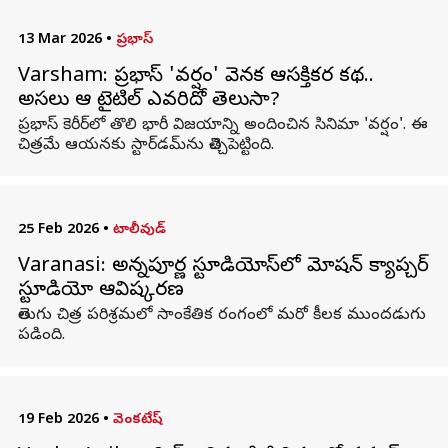
13 Mar 2026
•
ప్రభాస్
Varsham: ప్రభాస్ 'వర్షం' వెనక ఆసక్తికర కథ..
అసలు ఆ టైటిల్ ఎవరిదో తెలుసా?
ప్రభాస్‌ కెరీర్‌లో తొలి భారీ విజయాన్ని అందించిన సినిమా 'వర్షం'. ఈ
చిత్రమే ఆయనకు స్టార్‌డమ్‌ను తెచ్చిపెట్టింది.
25 Feb 2026
•
టాలీవుడ్
Varanasi: అన్నపూర్ణ స్టూడియోస్‌లో మోషన్ క్యాప్చర్
స్టూడియో ఆవిష్కరణ
తెలుగు చిత్ర పరిశ్రమలో సాంకేతిక రంగంలో మరో కీలక ముందడుగు
పడింది.
19 Feb 2026
•
వెంకటేష్