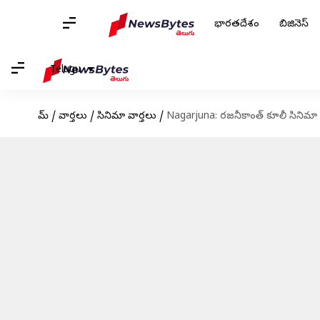
భారతదేశం
బిజినెస్
Telugu
హోమ్
/
వార్తలు
/
సినిమా వార్తలు
/
Nagarjuna: రజనీకాంత్ కూలీ సినిమా నుండి