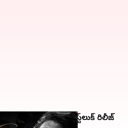
 కింగ్ నాగార్జున ఫస్ట్‌లుక్‌ రిలీజ్‌