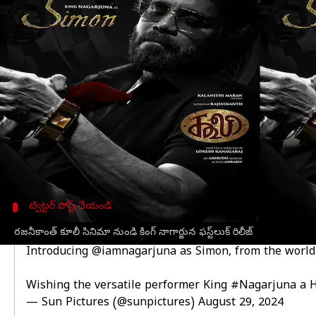
వ్రాసిన వారు
Aug 29, 2024
05:50 pm
Sirish Praharaju
ఈ వార్తాకథనం ఏంటి
రజనీకాంత్
త్వరలో లోకేష్ కనగరాజ్ దర్శకత్వంలో "కూలీ"
ఇప్పటికే, సినిమాకు సంబంధించిన చిన్న గ్లింప్స్ విడు
నేడు నాగార్జున పుట్టిన రోజును పురస్కరించుకొని,"కూలీ
పోస్టర్ ద్వారా,నాగార్జున ఈ సినిమాలో'సైమన్'అనే పాత్ర
ఈ పోస్టర్‌లో,నాగార్జున స్టైలిష్ లుక్‌లో కళ్ళజోడు ధరించి,
ఈ లుక్ ద్వారా నాగార్జున సరికొత్తగా కనిపిస్తున్నాడు. దీన
ట్విట్టర్ పోస్ట్ చేయండి
సన్ పిక్చర్స్ చేసిన ట్వీట్
రజనీకాంత్ కూలీ సినిమా నుండి కింగ్ నాగార్జున ఫస్ట్‌లుక్‌ రిలీజ్‌
Introducing
@iamnagarjuna
as Simon, from the world
Wishing the versatile performer King
#Nagarjuna
a H
— Sun Pictures (@sunpictures)
August 29, 2024