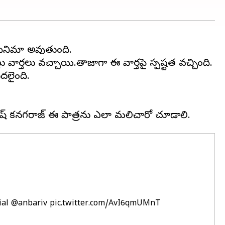
 సినిమా అవుతుంది.
వార్తలు వచ్చాయి.తాజాగా ఈ వార్తపై స్పష్టత వచ్చింది.
ుదలైంది.
ial
@anbariv
pic.twitter.com/AvI6qmUMnT