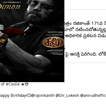
 చిత్రంలో నటించబోతున్నారు. ఈ చిత్రం రజినీకాంత్ 171వ
దలయ్యాయి.మొదట్లో
నాగార్జున
ఈ సినిమాలో నటించబోతున్నట్లు 
" సినిమాలో నాగార్జున పాత్ర గురించి అధికారిక ప్రకటన విడ
లో నటించబోతున్నట్లు వెల్లడించారు.
చేతిలో వాచ్ పట్టుకొని కనిపిస్తున్నాడు.
ితో,
టాలీవుడ్
 of
#Coolie
🔥😎
appy Birthday!💥
@rajinikanth
@Dir_Lokesh
@anirudhoffic