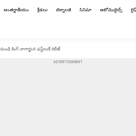
అంతర్జాతీయం
క్రీడలు
టెక్నాలజీ
సినిమా
ఆటోమొబైల్స్
లైఫ్
 కింగ్ నాగార్జున ఫస్ట్‌లుక్‌ రిలీజ్‌
ADVERTISEMENT