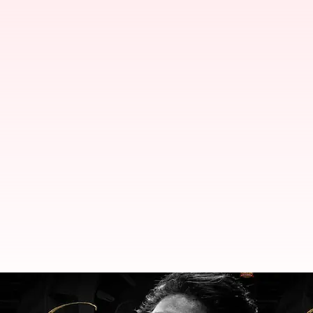
Nagarjuna: రజనీకాంత్ కూలీ సినిమా నుండి