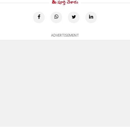
మీరు పూర్తి చేశారు
ADVERTISEMENT