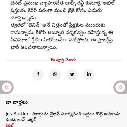
జైనబ్ ప్రముఖ వ్యాపారవేత్త జుల్ఫీ రవ్జీ కుమార్తె. అఖిల్
ప్రస్తుతం కెరీర్ పరంగా మంచి బ్రేక్ కోసం ఎదురు
చూస్తున్నాడు.
త్వరలో 'లెనిన్' అనే చిత్రంతో ప్రేక్షకుల ముందుకు
రానున్నాడు. కిశోర్ అబ్బూరి దర్శకత్వం వహిస్తున్న ఈ
సినిమాలో శ్రీలీల హీరోయిన్‌గా నటిస్తోంది. ఈ ప్రాజెక్ట్‌పై
భారీ అంచనాలున్నాయి.
మీరు పూర్తి చేశారు
తాజా వార్తలు
Jos Buttler: నా రికార్డును వైభవ్ సూర్యవంశీ బద్దలు కొట్టే అవకాశం
ఉంది: జాస్ బట్లర్
క్రికెట్