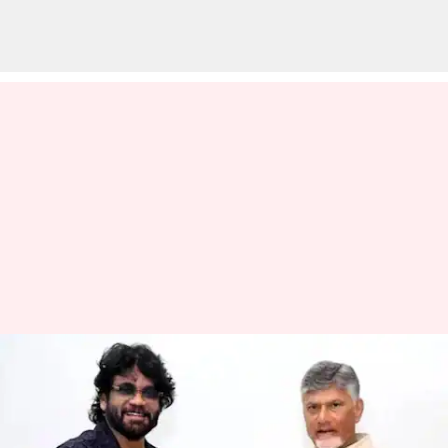
Nagarjuna : చంద్రబాబును కలిసిన
నాగార్జున.. అఖిల్ పెళ్లికి ప్రత్యేక
ఆహ్వానం!