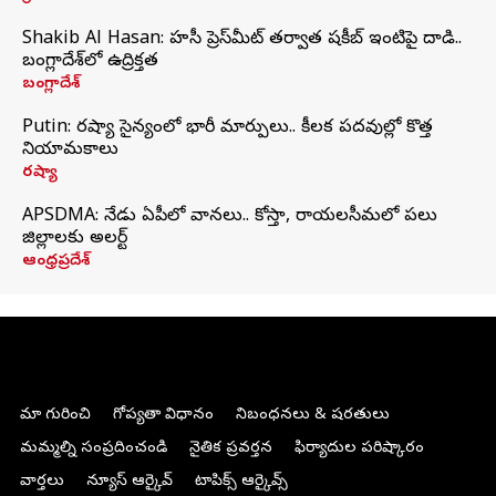
Shakib Al Hasan: హసీనా ప్రెస్‌మీట్‌ తర్వాత షకీబ్‌ ఇంటిపై దాడి..
బంగ్లాదేశ్‌లో ఉద్రిక్తత
బంగ్లాదేశ్
Putin: రష్యా సైన్యంలో భారీ మార్పులు.. కీలక పదవుల్లో కొత్త
నియామకాలు
రష్యా
APSDMA: నేడు ఏపీలో వానలు.. కోస్తా, రాయలసీమలో పలు
జిల్లాలకు అలర్ట్
ఆంధ్రప్రదేశ్
మా గురించి
గోప్యతా విధానం
నిబంధనలు & షరతులు
మమ్మల్ని సంప్రదించండి
నైతిక ప్రవర్తన
ఫిర్యాదుల పరిష్కారం
వార్తలు
న్యూస్ ఆర్కైవ్
టాపిక్స్ ఆర్కైవ్స్