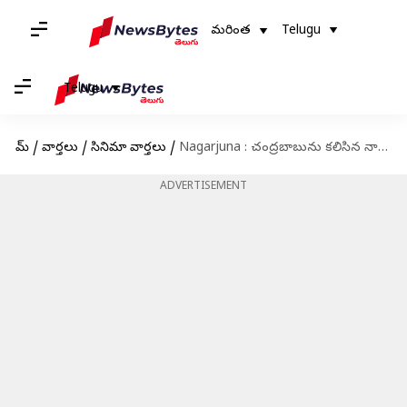
మరింత
Telugu
Telugu
హోమ్
/
వార్తలు
/
సినిమా వార్తలు
/
Nagarjuna : చంద్రబాబును కలిసిన నాగార్జున.. అఖిల్ పెళ్లికి ప్రత్యేక ఆహ్వానం!
ADVERTISEMENT