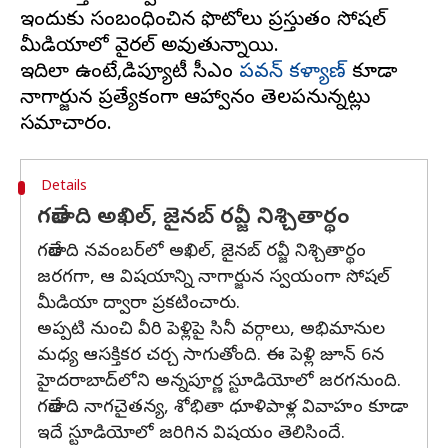
ఇందుకు సంబంధించిన ఫొటోలు ప్రస్తుతం సోషల్
మీడియాలో వైరల్ అవుతున్నాయి.
ఇదిలా ఉంటే,డిప్యూటీ సీఎం
పవన్ కళ్యాణ్‌
కి కూడా
నాగార్జున ప్రత్యేకంగా ఆహ్వానం తెలపనున్నట్లు
Details
గతేడాది అఖిల్, జైనబ్ రవ్జీ నిశ్చితార్థం
గతేడాది నవంబర్‌లో అఖిల్, జైనబ్ రవ్జీ నిశ్చితార్థం
జరగగా, ఆ విషయాన్ని నాగార్జున స్వయంగా సోషల్
మీడియా ద్వారా ప్రకటించారు.
అప్పటి నుంచి వీరి పెళ్లిపై సినీ వర్గాలు, అభిమానుల
మధ్య ఆసక్తికర చర్చ సాగుతోంది. ఈ పెళ్లి జూన్ 6న
హైదరాబాద్‌లోని అన్నపూర్ణ స్టూడియోలో జరగనుంది.
గతేడాది నాగచైతన్య, శోభితా ధూళిపాళ్ల వివాహం కూడా
ఇదే స్టూడియోలో జరిగిన విషయం తెలిసిందే.