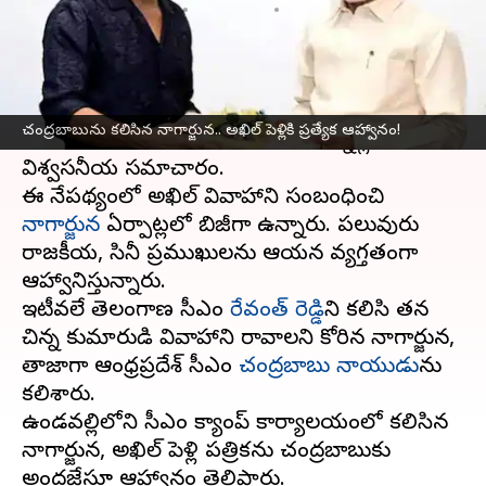
వ్రాసిన వారు
Jun 03, 2025
04:34 pm
Jayachandra Akuri
ఈ వార్తాకథనం ఏంటి
అక్కినేని అఖిల్
వివాహ వేడుకకు గడువు సమీపిస్తోంది.
చంద్రబాబును కలిసిన నాగార్జున.. అఖిల్ పెళ్లికి ప్రత్యేక ఆహ్వానం!
జూన్ 6న అఖిల్‌ ఏడడుగులు వేయనున్నట్లు
విశ్వసనీయ సమాచారం.
ఈ నేపథ్యంలో అఖిల్ వివాహానికి సంబంధించి
నాగార్జున
ఏర్పాట్లలో బిజీగా ఉన్నారు. పలువురు
రాజకీయ, సినీ ప్రముఖులను ఆయన వ్యక్తిగతంగా
ఆహ్వానిస్తున్నారు.
ఇటీవలే తెలంగాణ సీఎం
రేవంత్ రెడ్డి
ని కలిసి తన
చిన్న కుమారుడి వివాహానికి రావాలని కోరిన నాగార్జున,
తాజాగా ఆంధ్రప్రదేశ్ సీఎం
చంద్రబాబు నాయుడు
ను
కలిశారు.
ఉండవల్లిలోని సీఎం క్యాంప్ కార్యాలయంలో కలిసిన
నాగార్జున, అఖిల్ పెళ్లి పత్రికను చంద్రబాబుకు
అందజేస్తూ ఆహ్వానం తెలిపారు.