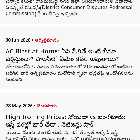
చిన్నారి కేసులో గౌతమ్‌బుద్ధ్ నగర్ జిల్లా వినియోగదారుల వివాదాల
పరిష్కార కమిషన్(District Consumer Disputes Redressal
Commission) కీలక తీర్పు ఇచ్చింది.
30 Jun 2026
•
అగ్నిప్రమాదం
AC Blast at Home: ఏసీ పేలితే ఇంటి బీమా
వర్తిస్తుందా? పాలసీలో ఏమేం కవర్ అవుతాయి?
నోయిడాలోని ఓ నివాస సముదాయంలో 21వ అంతస్తులో ఇటీవల
జరిగిన భారీ అగ్నిప్రమాదం మరోసారి గృహ భద్రతపై ఆందోళనలను
పెంచింది.
28 May 2026
•
బెంగళూరు
High Ironing Prices: నోయిడా vs బెంగళూరు:
ఇస్త్రీ ధరల్లో భారీ తేడా.. నెటిజన్లు షాక్!
నోయిడా నుంచి బెంగళూరుకు మారిన తర్వాత అక్కడి ఇస్త్రీ
(ఇరానింగ్) ధరలు తనను ఆశ్చర్యానికి గురిచేశాయని బెంగళూరు