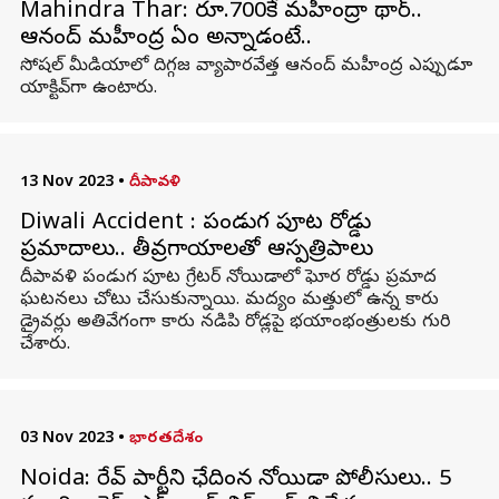
Mahindra Thar: రూ.700కే మహీంద్రా థార్..
ఆనంద్ మహీంద్ర ఏం అన్నాడంటే..
సోషల్ మీడియాలో దిగ్గజ వ్యాపారవేత్త ఆనంద్ మహీంద్ర ఎప్పుడూ
యాక్టివ్‌గా ఉంటారు.
13 Nov 2023
•
దీపావళి
Diwali Accident : పండుగ పూట రోడ్డు
ప్రమాదాలు.. తీవ్రగాయాలతో ఆస్పత్రిపాలు
దీపావళి పండుగ పూట గ్రేటర్ నోయిడాలో ఘోర రోడ్డు ప్రమాద
ఘటనలు చోటు చేసుకున్నాయి. మద్యం మత్తులో ఉన్న కారు
డ్రైవర్లు అతివేగంగా కారు నడిపి రోడ్లపై భయాంభంత్రులకు గురి
చేశారు.
03 Nov 2023
•
భారతదేశం
Noida: రేవ్ పార్టీని ఛేదించిన నోయిడా పోలీసులు.. 5