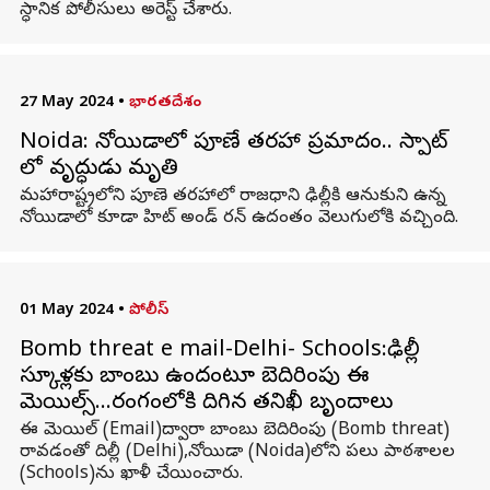
స్ధానిక పోలీసులు అరెస్ట్ చేశారు.
27 May 2024
•
భారతదేశం
Noida: నోయిడాలో పూణే తరహా ప్రమాదం.. స్పాట్
లో వృద్ధుడు మృతి
మహారాష్ట్రలోని పూణె తరహాలో రాజధాని ఢిల్లీకి ఆనుకుని ఉన్న
నోయిడాలో కూడా హిట్ అండ్ రన్ ఉదంతం వెలుగులోకి వచ్చింది.
01 May 2024
•
పోలీస్
Bomb threat e mail-Delhi- Schools:ఢిల్లీ
స్కూళ్లకు బాంబు ఉందంటూ బెదిరింపు ఈ
మెయిల్స్...రంగంలోకి దిగిన తనిఖీ బృందాలు
ఈ మెయిల్ (Email)ద్వారా బాంబు బెదిరింపు (Bomb threat)
రావడంతో దిల్లీ (Delhi),నోయిడా (Noida)లోని పలు పాఠశాలల
(Schools)ను ఖాళీ చేయించారు.