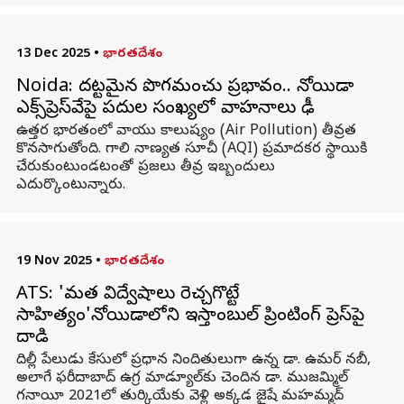
13 Dec 2025
•
భారతదేశం
Noida: దట్టమైన పొగమంచు ప్రభావం.. నోయిడా
ఎక్స్‌ప్రెస్‌వేపై పదుల సంఖ్యలో వాహనాలు ఢీ
ఉత్తర భారతంలో వాయు కాలుష్యం (Air Pollution) తీవ్రత
కొనసాగుతోంది. గాలి నాణ్యత సూచీ (AQI) ప్రమాదకర స్థాయికి
చేరుకుంటుండటంతో ప్రజలు తీవ్ర ఇబ్బందులు
ఎదుర్కొంటున్నారు.
19 Nov 2025
•
భారతదేశం
ATS: 'మత విద్వేషాలు రెచ్చగొట్టే
సాహిత్యం'నోయిడాలోని ఇస్తాంబుల్ ప్రింటింగ్ ప్రెస్‌పై
దాడి
దిల్లీ పేలుడు కేసులో ప్రధాన నిందితులుగా ఉన్న డా. ఉమర్‌ నబీ,
అలాగే ఫరీదాబాద్‌ ఉగ్ర మాడ్యూల్‌కు చెందిన డా. ముజమ్మిల్‌
గనాయీ 2021లో తుర్కియేకు వెళ్లి అక్కడ జైషే మహమ్మద్‌