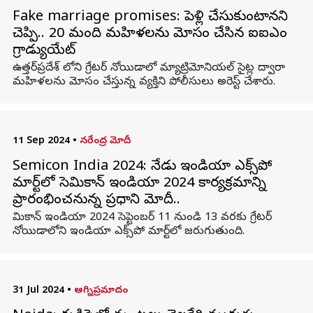
Fake marriage promises: పెళ్లి చేసుకుంటానని
చెప్పి.. 20 మంది మహిళలను మోసం చేసిన ఐఐఎం
గ్రాడ్యుయేట్
ఉత్తర్‌ప్రదేశ్ లోని గ్రేటర్ నోయిడాలో మ్యాట్రిమోనియల్ సైట్ల ద్వారా
మహిళలను మోసం చేస్తున్న వ్యక్తిని పోలీసులు అరెస్ట్ చేశారు.
11 Sep 2024
•
నరేంద్ర మోదీ
Semicon India 2024: నేడు ఇండియా ఎక్స్‌పో
మార్ట్‌లో సెమికాన్ ఇండియా 2024 కార్యక్రమాన్ని
ప్రారంభించనున్న ప్రధాని మోదీ..
మికాన్ ఇండియా 2024 సెప్టెంబర్ 11 నుండి 13 వరకు గ్రేటర్
నోయిడాలోని ఇండియా ఎక్స్‌పో మార్ట్‌లో జరుగుతుంది.
31 Jul 2024
•
అగ్నిప్రమాదం