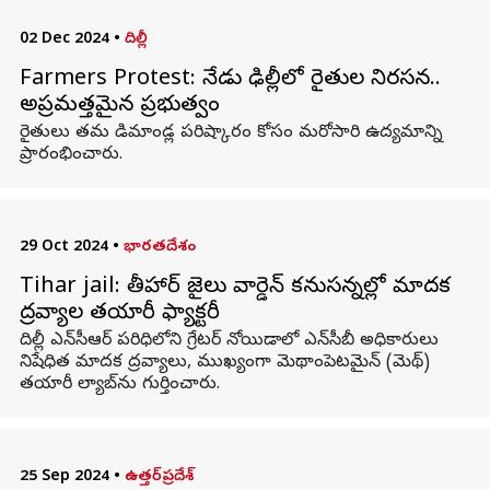
02 Dec 2024
•
దిల్లీ
Farmers Protest: నేడు ఢిల్లీలో రైతుల నిరసన..
అప్రమత్తమైన ప్రభుత్వం
రైతులు తమ డిమాండ్ల పరిష్కారం కోసం మరోసారి ఉద్యమాన్ని
ప్రారంభించారు.
29 Oct 2024
•
భారతదేశం
Tihar jail: తీహార్ జైలు వార్డెన్ కనుసన్నల్లో మాదక
ద్రవ్యాల తయారీ ఫ్యాక్టరీ
దిల్లీ ఎన్‌సీఆర్‌ పరిధిలోని గ్రేటర్‌ నోయిడాలో ఎన్‌సీబీ అధికారులు
నిషేధిత మాదక ద్రవ్యాలు, ముఖ్యంగా మెథాంపెటమైన్‌ (మెథ్‌)
తయారీ ల్యాబ్‌ను గుర్తించారు.
25 Sep 2024
•
ఉత్తర్‌ప్రదేశ్