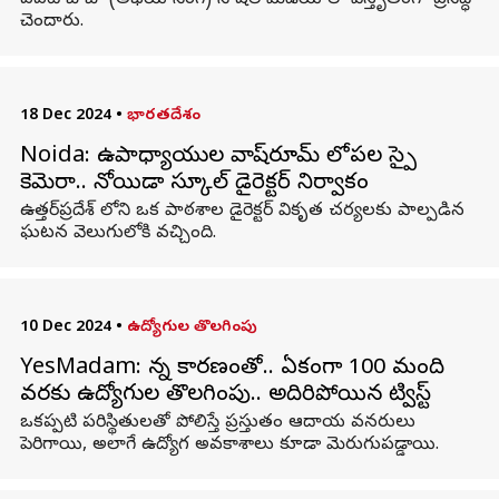
ఐఐటీ బాబా (అభయ్ సింగ్) సోషల్ మీడియాలో విస్తృతంగా ప్రసిద్ధి
చెందారు.
18 Dec 2024
•
భారతదేశం
Noida: ఉపాధ్యాయుల వాష్‌రూమ్ లోపల స్పై
కెమెరా.. నోయిడా స్కూల్ డైరెక్టర్ నిర్వాకం
ఉత్తర్‌ప్రదేశ్ లోని ఒక పాఠశాల డైరెక్టర్ వికృత చర్యలకు పాల్పడిన
ఘటన వెలుగులోకి వచ్చింది.
10 Dec 2024
•
ఉద్యోగుల తొలగింపు
YesMadam: చిన్న కారణంతో.. ఏకంగా 100 మంది
వరకు ఉద్యోగుల తొలగింపు.. అదిరిపోయిన ట్విస్ట్
ఒకప్పటి పరిస్థితులతో పోలిస్తే ప్రస్తుతం ఆదాయ వనరులు
పెరిగాయి, అలాగే ఉద్యోగ అవకాశాలు కూడా మెరుగుపడ్డాయి.