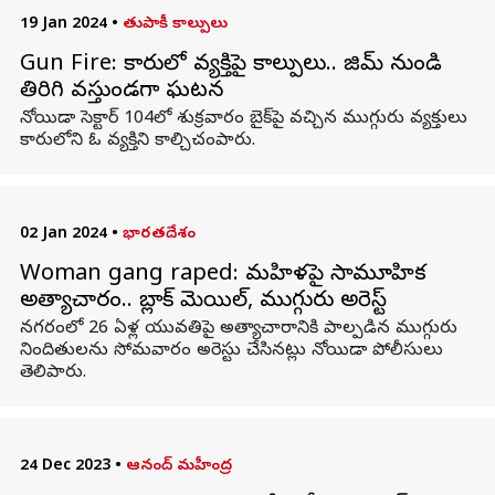
19 Jan 2024
•
తుపాకీ కాల్పులు
Gun Fire: కారులో వ్యక్తిపై కాల్పులు.. జిమ్ నుండి
తిరిగి వస్తుండగా ఘటన
నోయిడా సెక్టార్ 104లో శుక్రవారం బైక్‌పై వచ్చిన ముగ్గురు వ్యక్తులు
కారులోని ఓ వ్యక్తిని కాల్చిచంపారు.
02 Jan 2024
•
భారతదేశం
Woman gang raped: మహిళపై సామూహిక
అత్యాచారం.. బ్లాక్ మెయిల్, ముగ్గురు అరెస్ట్
నగరంలో 26 ఏళ్ల యువతిపై అత్యాచారానికి పాల్పడిన ముగ్గురు
నిందితులను సోమవారం అరెస్టు చేసినట్లు నోయిడా పోలీసులు
తెలిపారు.
24 Dec 2023
•
ఆనంద్ మహీంద్ర