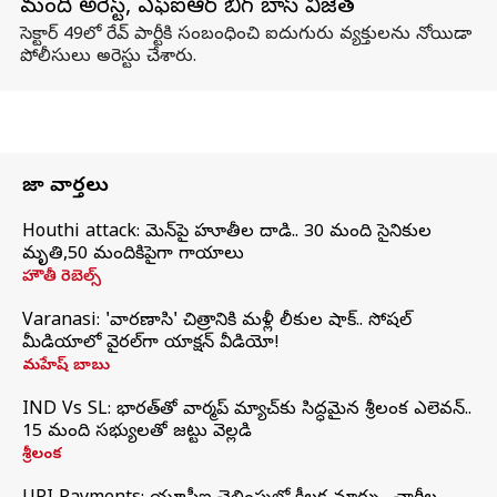
మంది అరెస్ట్, ఎఫ్ఐఆర్ బిగ్ బాస్ విజేత
సెక్టార్ 49లో రేవ్ పార్టీకి సంబంధించి ఐదుగురు వ్యక్తులను నోయిడా
పోలీసులు అరెస్టు చేశారు.
తాజా వార్తలు
Houthi attack: యెమెన్‌పై హూతీల దాడి.. 30 మంది సైనికుల
మృతి,50 మందికిపైగా గాయాలు
హౌతీ రెబెల్స్
Varanasi: 'వారణాసి' చిత్రానికి మళ్లీ లీకుల షాక్.. సోషల్
మీడియాలో వైరల్‌గా యాక్షన్ వీడియో!
మహేష్ బాబు
IND Vs SL: భారత్‌తో వార్మప్‌ మ్యాచ్‌కు సిద్ధమైన శ్రీలంక ఎలెవన్..
15 మంది సభ్యులతో జట్టు వెల్లడి
శ్రీలంక