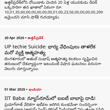
ఉత్తర్‌ప్రదేశ్‌లోని నోయిడాకు చెందిన 20 ఏళ్ల యువకుడు దీపక్‌
ఒక్కసారిగా తన ఖాతాలో ఏకంగా రూ.
10,01,35,60,00,00,00,00,00,01,00,23,56,00,00,00,00,299
జమైందని చూసి షాక్‌కి గురయ్యాడు.
20 Apr 2025
•
ఉత్తర్‌ప్రదేశ్
UP techie Suicide: భార్య వేధింపులు తాళలేక
మరో వ్యక్తి ఆత్మహత్య
బెంగళూరులో అతుల్ సుభాష్ ఆత్మహత్య కలకలం సృష్టించిన
తరుణంలో దేశవ్యాప్తంగా ఇటువంటి విషాద ఘటనలు వరుసగా
వెలుగు చూస్తున్నాయి.
01 Mar 2025
•
ఇండియా
IIT Baba: న్యూస్‌రూమ్‌లో ఐఐటీ బాబాపై దాడి!
ప్రయాగ్‌రాజ్ వేదికగా ఇటీవల జరిగిన కుంభమేళా సందర్భంగా