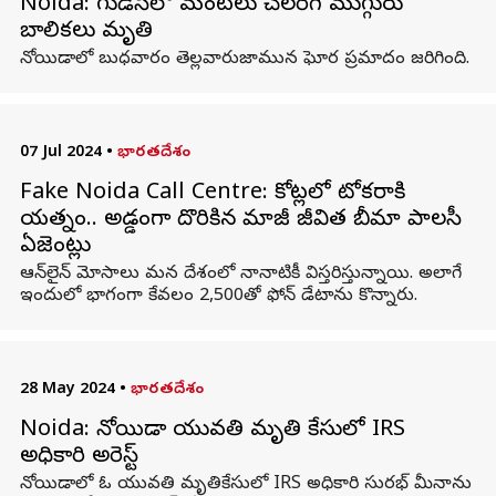
Noida: గుడిసెలో మంటలు చెలరేగి ముగ్గురు
బాలికలు మృతి
నోయిడాలో బుధవారం తెల్లవారుజామున ఘోర ప్రమాదం జరిగింది.
07 Jul 2024
•
భారతదేశం
Fake Noida Call Centre: కోట్లలో టోకరాకి
యత్నం.. అడ్డంగా దొరికిన మాజీ జీవిత బీమా పాలసీ
ఏజెంట్లు
ఆన్‌లైన్‌ మోసాలు మన దేశంలో నానాటికీ విస్తరిస్తున్నాయి. అలాగే
ఇందులో భాగంగా కేవలం 2,500తో ఫోన్ డేటాను కొన్నారు.
28 May 2024
•
భారతదేశం
Noida: నోయిడా యువతి మృతి కేసులో IRS
అధికారి అరెస్ట్
నోయిడాలో ఓ యువతి మృతికేసులో IRS అధికారి సురభ్ మీనాను