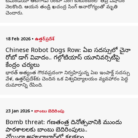
టీమిండియా ఆటగాడు రింకూ సింగ్ కుటుంబంలో తీవ్ర విషాదం
నెలకొంది. ఆయన తండ్రి ఖచంద్ర సింగ్ అనారోగ్యంతో మృతి
చెందారు.
18 Feb 2026
•
ఉత్తర్‌ప్రదేశ్
Chinese Robot Dogs Row: ఏఐ సదస్సులో చైనా
రోబో డాగ్ వివాదం.. గల్గోటియాస్ యూనివర్సిటీపై
కేంద్రం చర్యలు
భారత్ అత్యంత గౌరవప్రదంగా నిర్వహిస్తున్న ఏఐ ఇంపాక్ట్ సదస్సు
వేళ, ఉత్తర్‌ప్రదేశ్‌కు చెందిన ఒక విశ్వవిద్యాలయం వ్యవహారం పెద్ద
దుమారాన్ని రేపింది.
23 Jan 2026
•
బాంబు బెదిరింపు
Bomb threat: గణతంత్ర దినోత్సవానికి ముందు
పాఠశాలలకు బాంబు బెదిరింపులు..
నోయిడా,అహ్మదాబాద్‌లో కలకలం