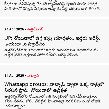
కేంద్రంగా పనిచేస్తున్న వెంచర్ క్యాపిటలిస్ట్ షాజిత్ పాయ్ సోషల్
మీడియాలో చెప్పిన విషయం ఇప్పుడు పెద్ద చర్చకు దారి తీసింది.
24 Apr 2026
•
ఉత్తర్‌ప్రదేశ్
UP: నోయిడాలో ఉగ్ర కుట్ర బహిర్గతం.. ఇద్దరు అరెస్ట్‌,
ఆయుధాలు స్వాధీనం
ఉత్తర్‌ప్రదేశ్‌లోని నోయిడాలో ఇద్దరు అనుమానిత ఉగ్రవాదులను
ఉత్తర ప్రదేశ్ ఉగ్రవాద నిరోధక దళం అరెస్ట్ చేసింది.
14 Apr 2026
•
వాట్సాప్
Whatsapp groups: వాట్సాప్ ద్వారా ఒక్క రాత్రిలో
నిరసన ప్లాన్‌.. నోయిడాలో ఉద్రిక్తత
ఉత్తరప్రదేశ్‌లోని నోయిడాలో ఒక పరిశ్రమలో పని చేసే కార్మికులు
కనీస వేతనం కోసం చేపట్టిన హింసాత్మక నిరసనలు రెండో రోజుకి
చేరుకున్నాయి.