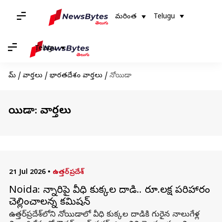
మరింత
Telugu
Telugu
హోమ్
/
వార్తలు
/
భారతదేశం వార్తలు
/
నోయిడా
నోయిడా: వార్తలు
21 Jul 2026
•
ఉత్తర్‌ప్రదేశ్
Noida: చిన్నారిపై వీధి కుక్కల దాడి.. రూ.లక్ష పరిహారం
చెల్లించాలన్న కమిషన్
ఉత్తర్‌ప్రదేశ్‌లోని నోయిడాలో వీధి కుక్కల దాడికి గురైన నాలుగేళ్ల