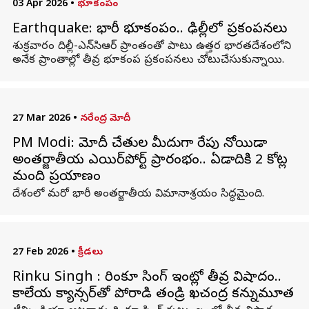
03 Apr 2026
•
భూకంపం
Earthquake: భారీ భూకంపం.. ఢిల్లీలో ప్రకంపనలు
శుక్రవారం దిల్లీ-ఎన్‌సిఆర్ ప్రాంతంతో పాటు ఉత్తర భారతదేశంలోని
అనేక ప్రాంతాల్లో తీవ్ర భూకంప ప్రకంపనలు చోటుచేసుకున్నాయి.
27 Mar 2026
•
నరేంద్ర మోదీ
PM Modi: మోదీ చేతుల మీదుగా రేపు నోయిడా
అంతర్జాతీయ ఎయిర్‌పోర్ట్ ప్రారంభం.. ఏడాదికి 2 కోట్ల
మంది ప్రయాణం
దేశంలో మరో భారీ అంతర్జాతీయ విమానాశ్రయం సిద్ధమైంది.
27 Feb 2026
•
క్రీడలు
Rinku Singh : రింకూ సింగ్ ఇంట్లో తీవ్ర విషాదం..
కాలేయ క్యాన్సర్‌తో పోరాడి తండ్రి ఖచంద్ర కన్నుమూత