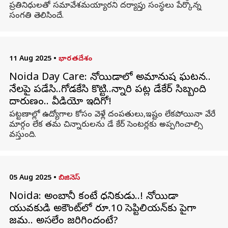
ప్రతినిధులతో సమావేశమయ్యారని దర్యాప్తు సంస్థలు పేర్కొన్న
సంగతి తెలిసిందే.
11 Aug 2025
•
భారతదేశం
Noida Day Care: నోయిడాలో అమానుష ఘటన..
నేలపై పడేసి..గోడకేసి కొట్టి..చిన్నారి పట్ల డేకేర్‌ సిబ్బంది
దారుణం.. వీడియో ఇదిగో!
పట్టణాల్లో ఉద్యోగాల కోసం వెళ్లే దంపతులు,ఇష్టం లేకపోయినా వేరే
మార్గం లేక తమ చిన్నారులను డే కేర్ సెంటర్లకు అప్పగించాల్సి
వస్తుంది.
05 Aug 2025
•
బిజినెస్
Noida: అంబానీ కంటే ధనికుడు..! నోయిడా
యువకుడి అకౌంట్‌లో రూ.10 సెప్టిలియన్‌కు పైగా
జమ.. అసలేం జరిగిందంటే?