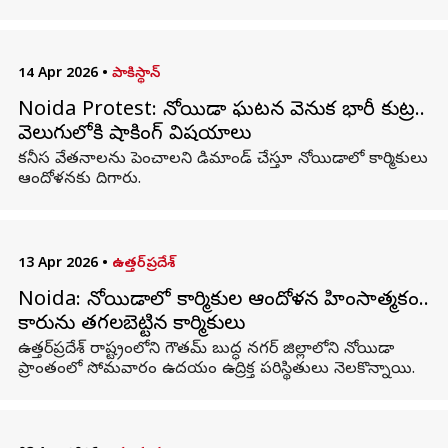
14 Apr 2026
•
పాకిస్థాన్
Noida Protest: నోయిడా ఘటన వెనుక భారీ కుట్ర..
వెలుగులోకి షాకింగ్ విషయాలు
కనీస వేతనాలను పెంచాలని డిమాండ్ చేస్తూ నోయిడాలో కార్మికులు
ఆందోళనకు దిగారు.
13 Apr 2026
•
ఉత్తర్‌ప్రదేశ్
Noida: నోయిడాలో కార్మికుల ఆందోళన హింసాత్మకం..
కారును తగలబెట్టిన కార్మికులు
ఉత్తర్‌ప్రదేశ్ రాష్ట్రంలోని గౌతమ్ బుద్ధ నగర్ జిల్లాలోని నోయిడా
ప్రాంతంలో సోమవారం ఉదయం ఉద్రిక్త పరిస్థితులు నెలకొన్నాయి.