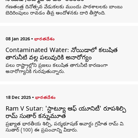
గణతంత్ర దినోత్సవ వేడుకలకు ముందు పాఠశాలలకు బాంబు
బెదిరింపులు రావడం తీవ్ర ఆందోళనకు దారి తీస్తోంది.
08 Jan 2026
•
భారతదేశం
Contaminated Water: నోయిడాలో కలుషిత
తాగునీటి వల్ల పలువురికి అనారోగ్యం
పలు రాష్ట్రాల్లోని ప్రజలు కలుషిత తాగునీటి కారణంగా
అనారోగ్యానికి గురవుతున్నారు.
18 Dec 2025
•
భారతదేశం
Ram V Sutar: 'స్టాట్యూ ఆఫ్ యూనిటీ' రూపశిల్పి
రామ్ సుతార్ కన్నుమూత
ప్రఖ్యాత భారతీయ శిల్పి, పద్మభూషణ్ అవార్డు గ్రహీత రామ్ వి.
సుతార్ (100) ఈ ప్రపంచాన్ని వీడారు.