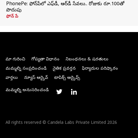
PhonePe: ఫోన్‌పేలో ఎఫ్‌డీ, ఆర్‌డీ సేవలు.. రోజుకు రూ.100తో
పొదుపు
ఫోన్‌ పే
మా గురించి
గోప్యతా విధానం
నిబంధనలు & షరతులు
మమ్మల్ని సంప్రదించండి
నైతిక ప్రవర్తన
ఫిర్యాదుల పరిష్కారం
వార్తలు
న్యూస్ ఆర్కైవ్
టాపిక్స్ ఆర్కైవ్స్
మమ్మల్ని అనుసరించండి
All rights reserved © Candela Labs Private Limited 2026