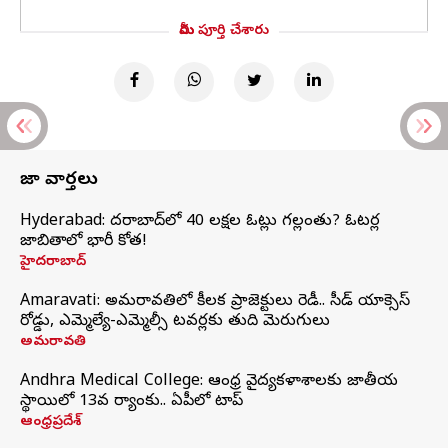
మీరు పూర్తి చేశారు
తాజా వార్తలు
Hyderabad: హైదరాబాద్‌లో 40 లక్షల ఓట్లు గల్లంతు? ఓటర్ల
జాబితాలో భారీ కోత!
హైదరాబాద్
Amaravati: అమరావతిలో కీలక ప్రాజెక్టులు రెడీ.. సీడ్‌ యాక్సెస్‌
రోడ్డు, ఎమ్మెల్యే-ఎమ్మెల్సీ టవర్లకు తుది మెరుగులు
అమరావతి
Andhra Medical College: ఆంధ్ర వైద్యకళాశాలకు జాతీయ
స్థాయిలో 13వ ర్యాంకు.. ఏపీలో టాప్
ఆంధ్రప్రదేశ్