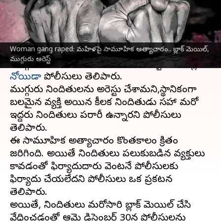
వ్రాసిన వారు
Jan 02, 2024
08:38 am
Sirish Praharaju
ఈ వార్తాకథనం ఏంటి
Woman gang raped: మహిళపై సామూహిక అత్యాచారం.. బ్లాక్ మెయిల్,
నగరంలో 26 ఏళ్ల యువతిపై అత్యాచారానికి పాల్పడిన
ముగ్గురు అరెస్ట్
ముగ్గురు నిందితులను సోమవారం అరెస్టు చేసినట్లు
నోయిడా
పోలీసులు తెలిపారు.
ముగ్గురు నిందితులను అరెస్టు చేశామని,స్థానికంగా
బలమైన వ్యక్తి అయిన కీలక నిందితుడు సహా మరో
ఇద్దరు నిందితులు పరారీలో ఉన్నారని పోలీసులు
తెలిపారు.
ఈ సామూహిక అత్యాచారం కొంతకాలం క్రితం
జరిగింది. అయితే నిందితులు పలుకుబడిన వ్యక్తులు
కావడంతో ఫిర్యాదుదారు వెంటనే పోలీసులకు
ఫిర్యాదు చేయలేదని పోలీసులు ఒక ప్రకటనలో
తెలిపారు.
అయితే, నిందితులు మరోసారి బ్లాక్ మెయిల్ చేసి
వేధించడంతో ఆమె డిసెంబర్ 30న పోలీసులను