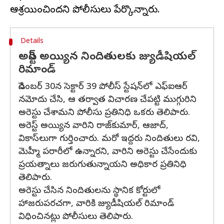
Details
అరెస్ట్ అయ్యిన నిందితులకు జ్యుడీషియల్
రిమాండ్
డిసెంబర్ 30న సెక్టార్ 39 పోలీస్ స్టేషన్‌లో ఎఫ్‌ఐఆర్
నమోదు చేసి, ఆ తర్వాత విచారణ చేపట్టి ముగ్గురిని
అరెస్టు చేశామని పోలీసు ప్రతినిధి ఒకరు తెలిపారు.
అరెస్ట్ అయ్యిన వారిని రాజ్‌కుమార్, ఆజాద్,
వికాస్‌లుగా గుర్తించారు. మరో ఇద్దరు నిందితులు రవి,
మెహ్మీ పరారీలో ఉన్నారని, వారిని అరెస్టు చేసేందుకు
ప్రయత్నాలు జరుగుతున్నాయని అధికార ప్రతినిధి
తెలిపారు.
అరెస్టు చేసిన నిందితులను స్థానిక కోర్టులో
హాజరుపరచగా, వారికి జ్యుడీషియల్ రిమాండ్
విధించినట్లు పోలీసులు తెలిపారు.