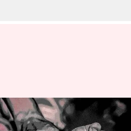
Woman gang raped: మహిళపై
సామూహిక అత్యాచారం.. బ్లాక్
మెయిల్, ముగ్గురు అరెస్ట్