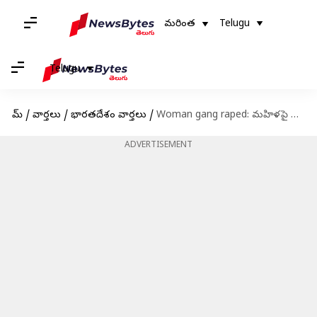
మరింత
Telugu
Telugu
హోమ్
/
వార్తలు
/
భారతదేశం వార్తలు
/
Woman gang raped: మహిళపై సామూహిక అత్యాచారం.. బ్లాక్ మెయిల్, ముగ్గురు అరెస్ట్
ADVERTISEMENT