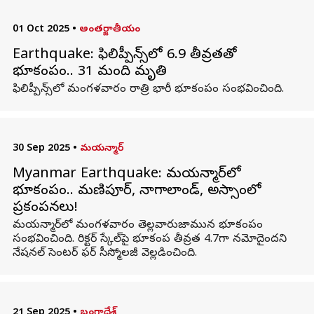
01 Oct 2025
•
అంతర్జాతీయం
Earthquake: ఫిలిప్పీన్స్‌లో 6.9 తీవ్రతతో
భూకంపం.. 31 మంది మృతి
ఫిలిప్పీన్స్‌లో మంగళవారం రాత్రి భారీ భూకంపం సంభవించింది.
30 Sep 2025
•
మయన్మార్
Myanmar Earthquake: మయన్మార్‌లో
భూకంపం.. మణిపూర్, నాగాలాండ్, అస్సాం‌లో
ప్రకంపనలు!
మయన్మార్‌లో మంగళవారం తెల్లవారుజామున భూకంపం
సంభవించింది. రిక్టర్ స్కేల్‌పై భూకంప తీవ్రత 4.7గా నమోదైందని
నేషనల్ సెంటర్ ఫర్ సీస్మోలజీ వెల్లడించింది.
21 Sep 2025
•
బంగ్లాదేశ్