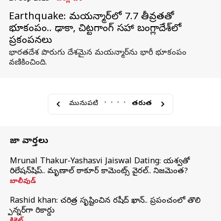
Earthquake: మయన్మార్‌లో 7.7 తీవ్రతతో
భూకంపం.. ఢాకా, చిట్టగాంగ్‌ సహా బంగ్లాదేశ్‌లో
ప్రకంపనలు
భారతదేశ పొరుగు దేశమైన మయన్మార్‌ను భారీ భూకంపం
వణికించింది.
మునుపటి
•
•
•
•
తరువాత
తాజా వార్తలు
Mrunal Thakur-Yashasvi Jaiswal Dating: యశస్వితో
రిలేషన్‌షిప్.. మృణాల్ ఠాకూర్ కామెంట్స్ వైరల్.. నిజమెంత?
బాలీవుడ్
Rashid khan: చరిత్ర సృష్టించిన రషీద్ ఖాన్.. ప్రపంచంలో తొలి
స్పిన్నర్‌గా రికార్డు