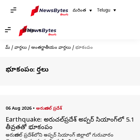
మరింత
Telugu
Telugu
హోమ్
/
వార్తలు
/
అంతర్జాతీయం వార్తలు
/
భూకంపం
భూకంపం: వార్తలు
06 Aug 2026
•
అరుణాచల్ ప్రదేశ్
Earthquake: అరుణాచల్‌ప్రదేశ్‌ అప్పర్ సియాంగ్‌లో 5.1
తీవ్రతతో భూకంపం
అరుణాచల్‌ ప్రదేశ్‌లోని అప్పర్ సియాంగ్ జిల్లాలో గురువారం