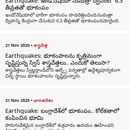
Earthquake: ఇండోనేషియా సుమత్రా ద్వీపంలో 6.3
తీవ్రతతో భూకంపం
ఇండోనేషియాలో భారీగా భూకంపం హడలెత్తించింది.సుమత్రా
ద్వీపాన్ని కేంద్రంగా చేసుకుని 6.3 తీవ్రతతో భూకంపంనమోదైంది.
21 Nov 2025
•
శాస్త్రవేత్త
Earthquakes: భూకంపాలను కృత్రిమంగా
సృష్టిస్తున్న స్విస్ శాస్త్రవేత్తలు.. ఎందుకో తెలుసా?
శాస్త్రవేత్తలు స్విట్జర్లాండ్‌లోని ఆల్ప్స్ పర్వతాల్లో ఉద్దేశ్యపూర్వకంగా
చిన్న స్థాయి భూకంపాలను సృష్టిస్తున్నారు.
21 Nov 2025
•
భారతదేశం
Earthquake: బంగ్లాదేశ్‌లో భూకంపం.. కోల్‌కతాలో
కంపించిన భూమి
పొరుగుదేశమైన బంగ్లాదేశ్‌లో శుక్రవారం ఉదయం ఊహించని