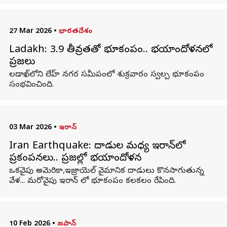
27 Mar 2026
•
భారతదేశం
Ladakh: 3.9 తీవ్రతతో భూకంపం.. భయాందోళనలో
ప్రజలు
లడాఖ్‌లోని లేహ్ నగర సమీపంలో శుక్రవారం స్వల్ప భూకంపం
సంభవించింది.
03 Mar 2026
•
ఇరాన్
Iran Earthquake: దాడుల మధ్య ఇరాన్‌లో
ప్రకంపనలు.. ప్రజల్లో భయాందోళన
ఒకవైపు అమెరికా,ఇజ్రాయెల్ వైమానిక దాడులు కొనసాగుతున్న
వేళ... మరోవైపు ఇరాన్ లో భూకంపం కలకలం రేపింది.
10 Feb 2026
•
జపాన్