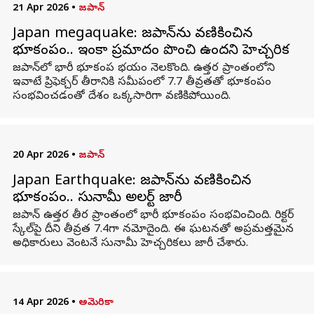
21 Apr 2026
•
జపాన్
Japan megaquake: జపాన్‌ను వణికించిన
భూకంపం.. ఇంకా ప్రమాదం పొంచి ఉందని హెచ్చరిక
జపాన్‌లో భారీ భూకంప భయం నెలకొంది. ఉత్తర ప్రాంతంలోని
ఇవాటే ప్రిఫెక్చర్ తీరానికి సమీపంలో 7.7 తీవ్రతతో భూకంపం
సంభవించడంతో దేశం ఒక్కసారిగా వణికిపోయింది.
20 Apr 2026
•
జపాన్
Japan Earthquake: జపాన్‌ను వణికించిన
భూకంపం.. సునామీ అలర్ట్ జారీ
జపాన్ ఉత్తర తీర ప్రాంతంలో భారీ భూకంపం సంభవించింది. రిక్టర్
స్కేల్‌పై దీని తీవ్రత 7.4గా నమోదైంది. ఈ ఘటనతో అప్రమత్తమైన
అధికారులు వెంటనే సునామీ హెచ్చరికలు జారీ చేశారు.
14 Apr 2026
•
అమెరికా