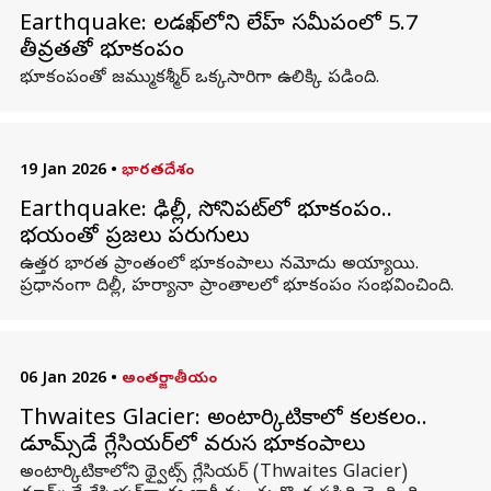
Earthquake: లడఖ్‌లోని లేహ్ సమీపంలో 5.7
తీవ్రతతో భూకంపం
భూకంపంతో జమ్ముకశ్మీర్‌ ఒక్కసారిగా ఉలిక్కి పడింది.
19 Jan 2026
•
భారతదేశం
Earthquake: ఢిల్లీ, సోనిపట్‌లో భూకంపం..
భయంతో ప్రజలు పరుగులు
ఉత్తర భారత ప్రాంతంలో భూకంపాలు నమోదు అయ్యాయి.
ప్రధానంగా దిల్లీ, హర్యానా ప్రాంతాలలో భూకంపం సంభవించింది.
06 Jan 2026
•
అంతర్జాతీయం
Thwaites Glacier: అంటార్కిటికాలో కలకలం..
డూమ్స్‌డే గ్లేసియర్‌లో వరుస భూకంపాలు
అంటార్కిటికాలోని థ్వైట్స్‌ గ్లేసియర్‌ (Thwaites Glacier)