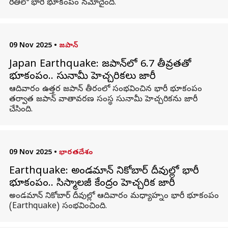
రీతిలో భారీ భూకంపం నమోదైంది.
09 Nov 2025
•
జపాన్
Japan Earthquake: జపాన్‌లో 6.7 తీవ్రతతో
భూకంపం.. సునామీ హెచ్చరికలు జారీ
ఆదివారం ఉత్తర జపాన్ తీరంలో సంభవించిన భారీ భూకంపం
తర్వాత జపాన్ వాతావరణ సంస్థ సునామీ హెచ్చరికను జారీ
చేసింది.
09 Nov 2025
•
భారతదేశం
Earthquake: అండమాన్‌ నికోబార్‌ దీవుల్లో భారీ
భూకంపం.. సిస్మాలజీ కేంద్రం హెచ్చరిక జారీ
అండమాన్‌ నికోబార్‌ దీవుల్లో ఆదివారం మధ్యాహ్నం భారీ భూకంపం
(Earthquake) సంభవించింది.