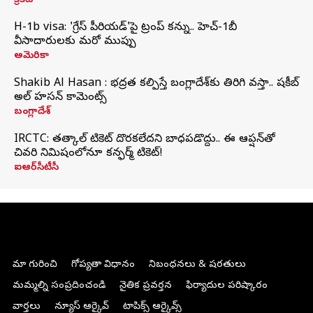
క్రికెట్
H-1b visa: 'గ్రేస్‌ పీరియడ్‌'పై ట్రంప్‌ కన్ను.. హెచ్‌-1బీ
వీసాదారులకు మరో ముప్పు
అమెరికా
Shakib Al Hasan : భద్రత కల్పిస్తే బంగ్లాదేశ్‌కు తిరిగి వస్తా.. షకీబ్
అల్ హసన్ కామెంట్స్
బంగ్లాదేశ్
IRCTC: తత్కాల్ టికెట్ దొరకలేదని బాధపడొద్దు.. ఈ ఆప్షన్‌తో
చివరి నిమిషంలోనూ కన్ఫర్మ్ టికెట్!
ఐఆర్‌సీటీసీ
మా గురించి
గోప్యతా విధానం
నిబంధనలు & షరతులు
మమ్మల్ని సంప్రదించండి
నైతిక ప్రవర్తన
ఫిర్యాదుల పరిష్కారం
వార్తలు
న్యూస్ ఆర్కైవ్
టాపిక్స్ ఆర్కైవ్స్