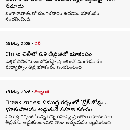
నమోదు
బంగాళాఖాతంలో మంగళవారం ఉదయం భూకంపం
సంభవించింది.
26 May 2026
•
చిలీ
Chile: చిలీలో 6.9 తీవ్రతతో భూకంపం
ఉత్తర చిలీలోని అంటోఫగస్టా ప్రాంతంలో మంగళవారం
మధ్యాహ్నం తీవ్ర భూకంపం సంభవించింది.
19 May 2026
•
టెక్నాలజీ
Break zones: సముద్ర గర్భంలో 'బ్రేక్ జోన్లు'..
భూకంపాలను అడ్డుకునే సహజ కవచం!
సముద్ర గర్భంలో ఉన్న కొన్ని రహస్య ప్రాంతాలు భూకంపాల
తీవ్రతను అడ్డుకుంటాయని తాజా అధ్యయనం వెల్లడించింది.