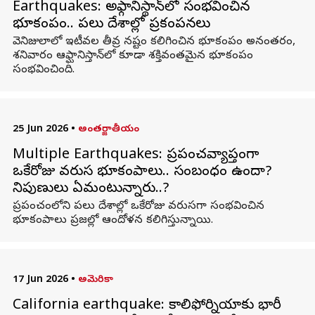
Earthquakes: అఫ్గానిస్థాన్‌లో సంభవించిన
భూకంపం.. పలు దేశాల్లో ప్రకంపనలు
వెనిజులాలో ఇటీవల తీవ్ర నష్టం కలిగించిన భూకంపం అనంతరం,
శనివారం ఆఫ్ఘానిస్తాన్‌లో కూడా శక్తివంతమైన భూకంపం
సంభవించింది.
25 Jun 2026
•
అంతర్జాతీయం
Multiple Earthquakes: ప్రపంచవ్యాప్తంగా
ఒకేరోజు వరుస భూకంపాలు.. సంబంధం ఉందా?
నిపుణులు ఏమంటున్నారు..?
ప్రపంచంలోని పలు దేశాల్లో ఒకేరోజు వరుసగా సంభవించిన
భూకంపాలు ప్రజల్లో ఆందోళన కలిగిస్తున్నాయి.
17 Jun 2026
•
అమెరికా
California earthquake: కాలిఫోర్నియాకు భారీ