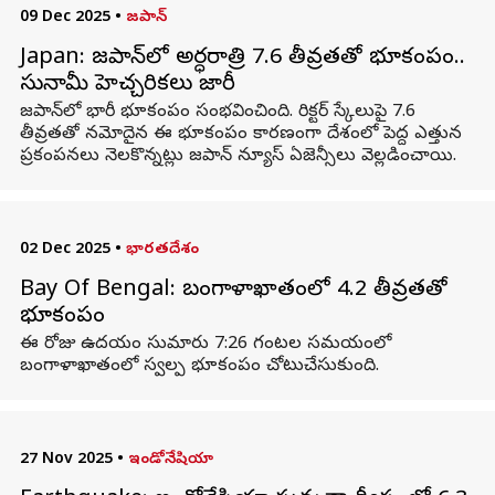
09 Dec 2025
•
జపాన్
Japan: జపాన్‌లో అర్ధరాత్రి 7.6 తీవ్రతతో భూకంపం..
సునామీ హెచ్చరికలు జారీ
జపాన్‌లో భారీ భూకంపం సంభవించింది. రిక్టర్ స్కేలుపై 7.6
తీవ్రతతో నమోదైన ఈ భూకంపం కారణంగా దేశంలో పెద్ద ఎత్తున
ప్రకంపనలు నెలకొన్నట్లు జపాన్ న్యూస్ ఏజెన్సీలు వెల్లడించాయి.
02 Dec 2025
•
భారతదేశం
Bay Of Bengal: బంగాళాఖాతంలో 4.2 తీవ్రతతో
భూకంపం
ఈ రోజు ఉదయం సుమారు 7:26 గంటల సమయంలో
బంగాళాఖాతంలో స్వల్ప భూకంపం చోటుచేసుకుంది.
27 Nov 2025
•
ఇండోనేషియా