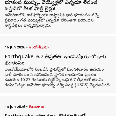
భూకంప ముప్పు.. వెయ్యేళ్లలో ఎన్నడూ లేనంత
ఒత్తిడిలో కీలక ఫాల్ట్ లైన్లు!
అమెరికాలోని కాలిఫోర్నియా రాష్ట్రానికి భారీ భూకంపం వచ్చే
ప్రమాదం గత వెయ్యేళ్లలో ఎన్నడూ లేనంతగా పెరిగిందని
శాస్త్రవేత్తలు హెచ్చరిస్తున్నారు.
16 Jun 2026
•
ఇండోనేషియా
Earthquake: 6.7 తీవ్రతతో ఇండోనేషియాలో భారీ
భూకంపం
ఇండోనేషియాలోని సులవేసి ప్రావిన్స్‌లో మంగళవారం ఉదయం
భారీ భూకంపం సంభవించింది. స్థానిక కాలమానం ప్రకారం
ఉదయం 10:27 గంటలకు రిక్టర్ స్కేలుపై 6.7 తీవ్రతతో భూమి
కంపించినట్లు అమెరికా భూగర్భ సర్వే సంస్థ (USGS) వెల్లడించింది.
14 Jun 2026
•
తెలంగాణ