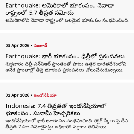
Earthquake: అమెరికాలో భూకంపం.. నెవాడా
రాష్ట్రంలో 5.7 తీవ్రత నమోదు
అమెరికాలోని నెవాడా రాష్ట్రంలో బలమైన భూకంపం సంభవించింది.
03 Apr 2026
•
పంజాబ్
Earthquake: భారీ భూకంపం.. ఢిల్లీలో ప్రకంపనలు
శుక్రవారం దిల్లీ-ఎన్‌సిఆర్ ప్రాంతంతో పాటు ఉత్తర భారతదేశంలోని
అనేక ప్రాంతాల్లో తీవ్ర భూకంప ప్రకంపనలు చోటుచేసుకున్నాయి.
02 Apr 2026
•
ఇండోనేషియా
Indonesia: 7.4 తీవ్రతతో ఇండోనేషియాలో
భూకంపం.. సునామీ హెచ్చరికలు
ఇండోనేషియాలో భారీ భూకంపం సంభవించింది. రిక్టర్‌ స్కేలు పై దీని
తీవ్రత 7.4గా నమోదైనట్లు అధికారిక వర్గాలు తెలిపాయి.