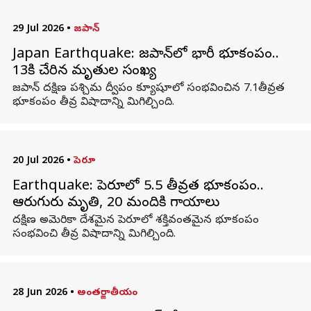
29 Jul 2026
•
జపాన్
Japan Earthquake: జపాన్‌లో భారీ భూకంపం..
13కి చేరిన మృతుల సంఖ్య
జపాన్ దక్షిణ పశ్చిమ ద్వీపం క్యూషూలో సంభవించిన 7.1తీవ్రత
భూకంపం తీవ్ర విషాదాన్ని మిగిల్చింది.
20 Jul 2026
•
పెరూ
Earthquake: పెరూలో 5.5 తీవ్రత భూకంపం..
ఆరుగురు మృతి, 20 మందికి గాయాలు
దక్షిణ అమెరికా దేశమైన పెరూలో శక్తివంతమైన భూకంపం
సంభవించి తీవ్ర విషాదాన్ని మిగిల్చింది.
28 Jun 2026
•
అంతర్జాతీయం