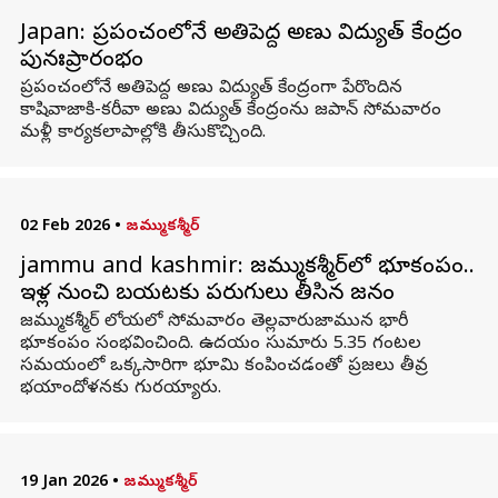
Japan: ప్రపంచంలోనే అతిపెద్ద అణు విద్యుత్‌ కేంద్రం
పునఃప్రారంభం
ప్రపంచంలోనే అతిపెద్ద అణు విద్యుత్‌ కేంద్రంగా పేరొందిన
కాషివాజాకి-కరీవా అణు విద్యుత్‌ కేంద్రంను జపాన్ సోమవారం
మళ్లీ కార్యకలాపాల్లోకి తీసుకొచ్చింది.
02 Feb 2026
•
జమ్ముకశ్మీర్
jammu and kashmir: జమ్ముకశ్మీర్‌లో భూకంపం..
ఇళ్ల నుంచి బయటకు పరుగులు తీసిన జనం
జమ్ముకశ్మీర్ లోయలో సోమవారం తెల్లవారుజామున భారీ
భూకంపం సంభవించింది. ఉదయం సుమారు 5.35 గంటల
సమయంలో ఒక్కసారిగా భూమి కంపించడంతో ప్రజలు తీవ్ర
భయాందోళనకు గురయ్యారు.
19 Jan 2026
•
జమ్ముకశ్మీర్