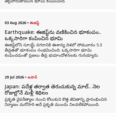
తెల్లవారుజామున భూమి కంపించింది.
03 Aug 2026
•
ఈజిప్ట్
Earthquake: ఈజిప్ట్‌ను వణికించిన భూకంపం..
ఒక్కసారిగా కంపించిన భూమి
ఈజిప్ట్‌లోని సూయ్జ్ నగరానికి ఈశాన్య దిశలో సోమవారం 5.3
తీవ్రతతో భూకంపం సంభవించింది. ఒక్కసారిగా భూమి
కంపించడంతో ప్రజలు తీవ్ర భయాందోళనలకు గురయ్యారు.
29 Jul 2026
•
జపాన్
Japan: పదేళ్ల తర్వాత తెరుచుకున్న మాల్‌.. నెల
రోజుల్లోనే మళ్లీ శిథిలం
ప్రకృతి వైపరీత్యాల నుంచి కోలుకుని కొత్త జీవితాన్ని ప్రారంభించిన
నిర్మాణం మరోసారి అదే ప్రకృతి ముందు నిలవలేకపోయింది.