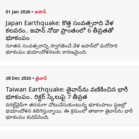
01 Jan 2026
•
జపాన్
Japan Earthquake: కొత్త సంవత్సరాది వేళ
కలవరం.. జపాన్‌ నోడా ప్రాంతంలో 6 తీవ్రతతో
భూకంపం
నూతన సంవత్సరాన్ని స్వాగతించే వేళ జపాన్‌లో మరోసారి
భూకంపం భయాందోళనలకు కారణమైంది.
28 Dec 2025
•
తైవాన్
Taiwan Earthquake: తైవాన్‌ను వణికించిన భారీ
భూకంపం.. రిక్టర్ స్కేలుపై 7 తీవ్రత
వరల్డ్‌వైడ్‌గా తరచుగా చోటుచేసుకుంటున్న భూకంపాలు ప్రజల్లో
భయాందోళన కలిగిస్తున్నాయి. ఈ క్రమంలో తాజాగా తైవాన్‌ను భారీ
భూకంపం కుదిపేసింది.