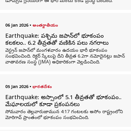
డూమ్స్‌డే గ్లేసియర్‌గా ఈ భారీ మంచు కొండ ప్రసిద్ధి చెందింది.
06 Jan 2026
•
అంతర్జాతీయం
Earthquake: పశ్చిమ జపాన్‌లో భూకంపం
కలకలం.. 6.2 తీవ్రతతో వణికిన పలు నగరాలు
వెస్ట్రన్ జపాన్‌లో మంగళవారం ఉదయం భారీ భూకంపం
సంభవించింది. రిక్టర్ స్కేలుపై దీని తీవ్రత 6.2గా నమోదైనట్లు జపాన్
వాతావరణ సంస్థ (JMA) అధికారికంగా వెల్లడించింది.
05 Jan 2026
•
భారతదేశం
Earthquake: అస్సాంలో 5.1 తీవ్రతతో భూకంపం..
మేఘాలయలో కూడా ప్రకంపనలు
సోమవారం తెల్లవారుజామున 4:17 గంటలకు అసోం రాష్ట్రంలోని
మోరిగావ్ ప్రాంతంలో భూకంపం సంభవించింది.