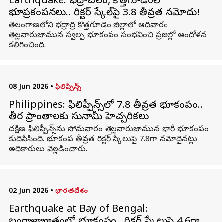
Earthquake: భద్రాచలం, కొత్తగూడెంలో
భూప్రకంపనలు.. రిక్టర్ స్కేల్‌పై 3.8 తీవ్రత నమోదు!
తెలంగాణలోని భద్రాద్రి కొత్తగూడెం జిల్లాలో ఆదివారం
తెల్లవారుజామున స్వల్ప భూకంపం సంభవించి ప్రజల్లో ఆందోళన
కలిగించింది.
08 Jun 2026
•
ఫిలిప్పీన్స్
Philippines: ఫిలిప్పీన్స్‌లో 7.8 తీవ్రత భూకంపం..
తీర ప్రాంతాలకు సునామీ హెచ్చరికలు
దక్షిణ ఫిలిప్పీన్స్‌ను సోమవారం తెల్లవారుజామున భారీ భూకంపం
కుదిపేసింది. భూకంప తీవ్రత రిక్టర్‌ స్కేలుపై 7.8గా నమోదైనట్లు
అధికారులు వెల్లడించారు.
02 Jun 2026
•
భారతదేశం
Earthquake at Bay of Bengal:
బంగాళాఖాతంలో భూకంపం.. రిక్టర్ స్కేలుపై 4.6గా