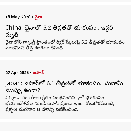
18 May 2026
•
చైనా
China: చైనాలో 5.2 తీవ్రతతో భూకంపం.. ఇద్దరి
మృతి
చైనాలోని గ్వాంగ్జీ ప్రాంతంలో రిక్టర్‌ స్కేలుపై 5.2 తీవ్రతతో భూకంపం
సంభవించి తీవ్ర కలకలం రేపింది.
27 Apr 2026
•
జపాన్
Japan: జపాన్‌లో 6.1 తీవ్రతతో భూకంపం.. సునామీ
ముప్పు ఉందా?
సరిగ్గా వారం రోజుల క్రితం సంభవించిన భారీ భూకంపం
భయాందోళనల నుండి జపాన్ ప్రజలు ఇంకా కోలుకోకముందే,
ప్రకృతి మరోసారి ఆ దేశాన్ని వణికించింది.