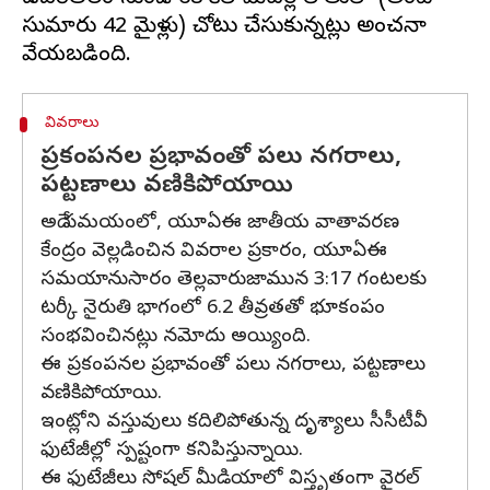
సుమారు 42 మైళ్లు) చోటు చేసుకున్నట్లు అంచనా
వివరాలు
ప్రకంపనల ప్రభావంతో పలు నగరాలు,
పట్టణాలు వణికిపోయాయి
అదే సమయంలో, యూఏఈ జాతీయ వాతావరణ
కేంద్రం వెల్లడించిన వివరాల ప్రకారం, యూఏఈ
సమయానుసారం తెల్లవారుజామున 3:17 గంటలకు
టర్కీ నైరుతి భాగంలో 6.2 తీవ్రతతో భూకంపం
సంభవించినట్లు నమోదు అయ్యింది.
ఈ ప్రకంపనల ప్రభావంతో పలు నగరాలు, పట్టణాలు
వణికిపోయాయి.
ఇంట్లోని వస్తువులు కదిలిపోతున్న దృశ్యాలు సీసీటీవీ
ఫుటేజీల్లో స్పష్టంగా కనిపిస్తున్నాయి.
ఈ ఫుటేజీలు సోషల్ మీడియాలో విస్తృతంగా వైరల్