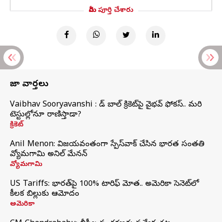
మీరు పూర్తి చేశారు
తాజా వార్తలు
Vaibhav Sooryavanshi : రెడ్ బాల్ క్రికెట్‌పై వైభవ్ ఫోకస్.. మరి
టెస్టుల్లోనూ రాణిస్తాడా?
క్రికెట్
Anil Menon: విజయవంతంగా స్పేస్‌వాక్‌ చేసిన భారత సంతతి
వ్యోమగామి అనిల్‌ మేనన్
వ్యోమగామి
US Tariffs: భారత్‌పై 100% టారిఫ్‌ మోత.. అమెరికా సెనెట్‌లో
కీలక బిల్లుకు ఆమోదం
అమెరికా