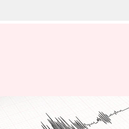
Earthquake: గ్రీస్‌లోని రోడ్స్
సమీపంలో 6.2 తీవ్రతతో భూకంపం..
టర్కీ, ఈజిప్ట్, సిరియాలో