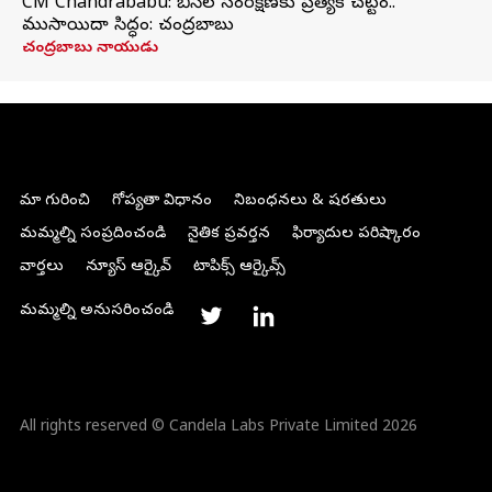
CM Chandrababu: బీసీల సంరక్షణకు ప్రత్యేక చట్టం..
ముసాయిదా సిద్ధం: చంద్రబాబు
చంద్రబాబు నాయుడు
మా గురించి
గోప్యతా విధానం
నిబంధనలు & షరతులు
మమ్మల్ని సంప్రదించండి
నైతిక ప్రవర్తన
ఫిర్యాదుల పరిష్కారం
వార్తలు
న్యూస్ ఆర్కైవ్
టాపిక్స్ ఆర్కైవ్స్
మమ్మల్ని అనుసరించండి
All rights reserved © Candela Labs Private Limited 2026