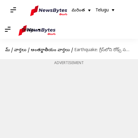
మరింత
Telugu
Telugu
హోమ్
/
వార్తలు
/
అంతర్జాతీయం వార్తలు
/
Earthquake: గ్రీస్‌లోని రోడ్స్ సమీపంలో 6.2 తీవ్రతతో భూకంపం.. టర్కీ, ఈజిప్ట్, సిరియాలో ప్రకంపనలు
ADVERTISEMENT