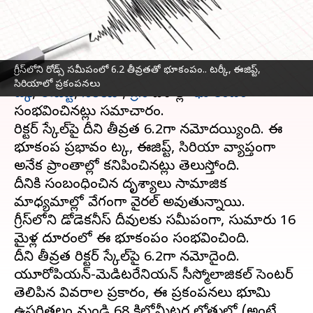
ప్రకంపనలు
వ్రాసిన వారు
Jun 03, 2025
09:23 am
Sirish Praharaju
ఈ వార్తాకథనం ఏంటి
గ్రీస్‌లోని రోడ్స్ సమీపంలో 6.2 తీవ్రతతో భూకంపం.. టర్కీ, ఈజిప్ట్,
సిరియాలో ప్రకంపనలు
టర్కీ
,
ఈజిప్ట్
,
సిరియా
,
గ్రీస్
దేశాల్లో
భూకంపం
సంభవించినట్లు సమాచారం.
రిక్టర్ స్కేల్‌పై దీని తీవ్రత 6.2గా నమోదయ్యింది. ఈ
భూకంప ప్రభావం టర్కీ, ఈజిప్ట్, సిరియా వ్యాప్తంగా
అనేక ప్రాంతాల్లో కనిపించినట్లు తెలుస్తోంది.
దీనికి సంబంధించిన దృశ్యాలు సామాజిక
మాధ్యమాల్లో వేగంగా వైరల్ అవుతున్నాయి.
గ్రీస్‌లోని డోడెకనీస్ దీవులకు సమీపంగా, సుమారు 16
మైళ్ల దూరంలో ఈ భూకంపం సంభవించింది.
దీని తీవ్రత రిక్టర్ స్కేల్‌పై 6.2గా నమోదైంది.
యూరోపియన్-మెడిటరేనియన్ సీస్మోలాజికల్ సెంటర్
తెలిపిన వివరాల ప్రకారం, ఈ ప్రకంపనలు భూమి
ఉపరితలం నుండి 68 కిలోమీటర్ల లోతులో (అంటే