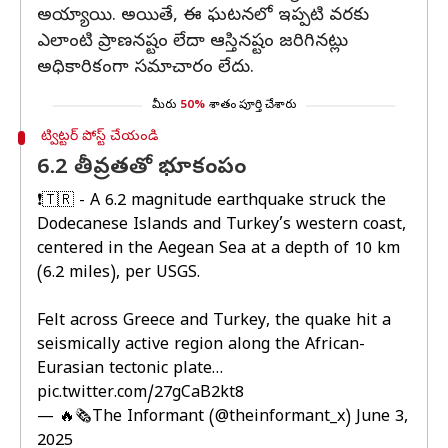
అయ్యాయి. అయితే, ఈ ఘటనలో ఇప్పటి వరకు
ఎలాంటి ప్రాణనష్టం లేదా ఆస్తినష్టం జరిగినట్లు
అధికారికంగా సమాచారం లేదు.
మీరు
50%
శాతం పూర్తి చేశారు
ట్విట్టర్ పోస్ట్ చేయండి
6.2 తీవ్రతతో భూకంపం
❗️🇹🇷 - A 6.2 magnitude earthquake struck the
Dodecanese Islands and Turkey’s western coast,
centered in the Aegean Sea at a depth of 10 km
(6.2 miles), per USGS.
Felt across Greece and Turkey, the quake hit a
seismically active region along the African-
Eurasian tectonic plate…
pic.twitter.com/27gCaB2kt8
— 🔥🗞The Informant (@theinformant_x)
June 3,
2025