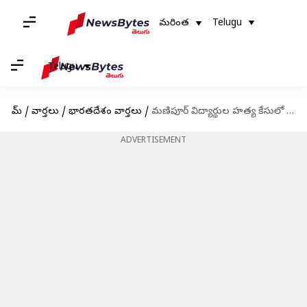
మరింత
Telugu
Telugu
హోమ్
/
వార్తలు
/
భారతదేశం వార్తలు
/
మణిపూర్ విద్యార్థుల హత్య కేసులో నలుగురు అరెస్టు
ADVERTISEMENT