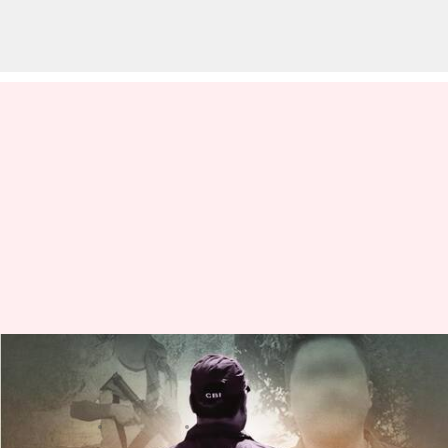
మణిపూర్ విద్యార్థుల హత్య కేసులో
నలుగురు అరెస్టు
వ్రాసిన వారు
Oct 02, 2023
10:20 am
Stalin