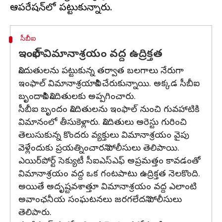
సీబీఐ
ఇంఫాల్ విమానాశ్రయం వద్ద ఉద్రిక్తత
నిందుతులను పట్టుకున్న తర్వాత బలగాలు నేరుగా
ఇంఫాల్ విమానాశ్రయానికి చేరుకున్నాయి. అక్కడ సీబీఐ
బృందానికి నిందితులకు అప్పగించారు.
సీబీఐ బృందం నిందితులను ఇంఫాల్ నుంచి గువహాటికి
విమానంలో తీసుకెళ్లారు. నిందితులు అరెస్టు గురించి
తెలుసుకున్న కొందరు వ్యక్తులు విమానాశ్రయం వైపు
వెళ్లేందుకు ప్రయత్నించారని పోలీసులు తెలిపాయి.
ఎయిర్‌పోర్ట్‌ సెక్యుటీ సీఐఎస్ఎఫ్ అప్రమత్తం కావడంతో
విమానాశ్రయం వద్ద ఒక గంటపాటు ఉద్రిక్తత నెలకొంది.
అయితే అదృష్టవశాత్తూ విమానాశ్రయం వద్ద ఎలాంటి
అవాంఛనీయ సంఘటనలు జరగలేదని పోలీసులు
తెలిపారు.