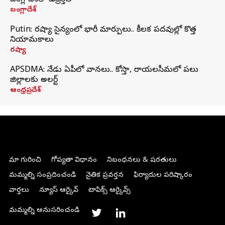
బంగ్లాదేశ్‌లో ఉద్రిక్తత
బంగ్లాదేశ్
Putin: రష్యా సైన్యంలో భారీ మార్పులు.. కీలక పదవుల్లో కొత్త
నియామకాలు
రష్యా
APSDMA: నేడు ఏపీలో వానలు.. కోస్తా, రాయలసీమలో పలు
జిల్లాలకు అలర్ట్
ఆంధ్రప్రదేశ్
మా గురించి
గోప్యతా విధానం
నిబంధనలు & షరతులు
మమ్మల్ని సంప్రదించండి
నైతిక ప్రవర్తన
ఫిర్యాదుల పరిష్కారం
వార్తలు
న్యూస్ ఆర్కైవ్
టాపిక్స్ ఆర్కైవ్స్
మమ్మల్ని అనుసరించండి