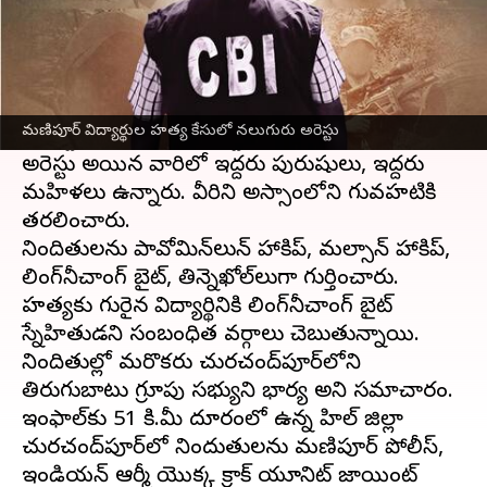
ఈ వార్తాకథనం ఏంటి
జూలైలో
మణిపూర్‌
లో ఇద్దరు విద్యార్థులను హత్య చేసిన
కేసులో నలుగురు వ్యక్తులను సెంట్రల్ బ్యూరో ఆఫ్
మణిపూర్ విద్యార్థుల హత్య కేసులో నలుగురు అరెస్టు
ఇన్వెస్టిగేషన్ (
సీబీఐ
) అరెస్టు చేసింది.
అరెస్టు అయిన వారిలో ఇద్దరు పురుషులు, ఇద్దరు
మహిళలు ఉన్నారు. వీరిని అస్సాంలోని గువహటికి
తరలించారు.
నిందితులను పావోమిన్‌లున్ హాకిప్, మల్సాన్ హాకిప్,
లింగ్‌నీచాంగ్ బైట్, తిన్నెఖోల్‌లుగా గుర్తించారు.
హత్యకు గురైన విద్యార్థినికి లింగ్‌నీచాంగ్ బైట్
స్నేహితుడని సంబంధిత వర్గాలు చెబుతున్నాయి.
నిందితుల్లో మరొకరు చురచంద్‌పూర్‌లోని
తిరుగుబాటు గ్రూపు సభ్యుని భార్య అని సమాచారం.
ఇంఫాల్‌కు 51 కి.మీ దూరంలో ఉన్న హిల్ జిల్లా
చురచంద్‌పూర్‌లో నిందుతులను మణిపూర్ పోలీస్,
ఇండియన్ ఆర్మీ యొక్క క్రాక్ యూనిట్ జాయింట్