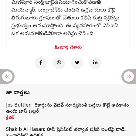
మణిపూర్ సంక్షోభాన్ని ఉపయోగించుకోవడానికి
మయన్మార్, బంగ్లాదేశ్‌కు చెందిన ఉగ్రవాదులు కొన్ని
తిరుగుబాటు గ్రూపులతో చేతులు కలిపి కుట్ర పన్నినట్లు
ప్రభుత్వం అనుమానిస్తోంది. ఈ వ్యవహారంలో ఎన్ఐఏ
ఒక అనుమానితుడిని కూడా అరెస్టు చేసింది.
మీరు పూర్తి చేశారు
తాజా వార్తలు
Jos Buttler: నా రికార్డును వైభవ్ సూర్యవంశీ బద్దలు కొట్టే అవకాశం
ఉంది: జాస్ బట్లర్
క్రికెట్
Shakib Al Hasan: హసీనా ప్రెస్‌మీట్‌ తర్వాత షకీబ్‌ ఇంటిపై దాడి..