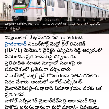
వ్రాసిన వారు
Jan 08, 2024
10:02 am
Stalin
ఈ వార్తాకథనం ఏంటి
Airport Metro Rail: చాంద్రాయణగుట్టలో విమానాశ్రయ మెట్రో ఇంటర్-
ముఖ్యమంత్రి
రేవంత్ రెడ్డి
ఆదేశాల మేరకు సవరించిన
ఛేంజ్ స్టేషన్‌
మెట్రో ఫేజ్-2 ప్రతిపాదనలపై సీనియర్ అధికారులు,
హైదరాబాద్
ఎయిర్‌పోర్ట్ మెట్రో రైల్ లిమిటెడ్
(HAML) మేనేజింగ్ డైరెక్టర్ ఎన్వీఎస్ రెడ్డి ఆధ్వర్యంలో
సవరించిన ప్రతిపాదనలపై చర్చించారు.
ప్రతిపాదిత నూతన మార్గాల్లో సవాళ్లపై ఈ
సమావేశంలో ప్రత్యేకంగా చర్చించారు.
ఎయిర్‌పోర్ట్ మెట్రో లైన్ కోసం రెండు ప్రతిపాదనలను
సిద్ధం చేశారు. అందులో నాగోల్‌-ఎల్బీనగర్‌-
మైలార్‌దేవ్‌పల్లి-శంషాబాద్‌ విమానాశ్రయం వరకు ఒక
ప్రతిపాదన.
నాగోల్‌-ఎల్బీనగర్‌-మైలార్‌దేవ్‌పల్లి-ఆరాంఘర్‌-కొత్త
హైకోర్టు అనుసంధానంగా మరో మార్గాన్ని నిపుణులు