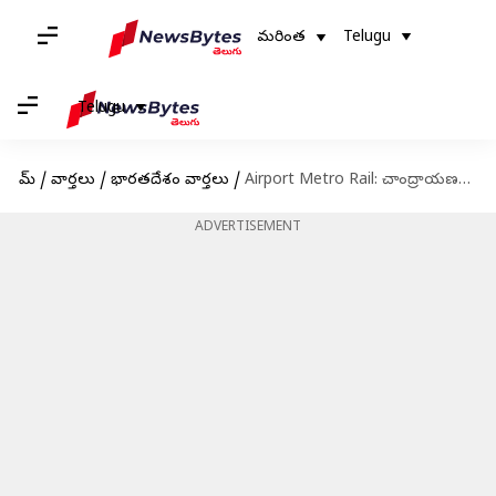
మరింత
Telugu
Telugu
హోమ్
/
వార్తలు
/
భారతదేశం వార్తలు
/
Airport Metro Rail: చాంద్రాయణగుట్టలో విమానాశ్రయ మెట్రో ఇంటర్-ఛేంజ్ స్టేషన్‌
ADVERTISEMENT