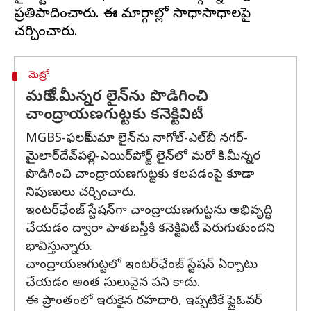
ప్రతిపాదించారు. ఈ మార్గాల్లో సాధ్యాసాధ్యాలపై
మెట్రో
మరో కి.మీన్నర లైన్‌ను పొడిగించి
చాంద్రాయణగుట్టకు కనెక్టివిటీ
MGBS-ఫలక్‌నుమా లైన్‌ను నాగోల్-ఎల్‌బీ నగర్-
మైలార్‌దేవ్‌పల్లి-ఎయిర్‌పోర్ట్ లైన్‌లో మరో కి.మీన్నర
పొడిగించి చాంద్రాయణగుట్టకు కలపడంపై కూడా
నిపుణులు చర్చించారు.
ఇంటర్‌ఛేంజ్ స్టేషన్‌గా చాంద్రాయణగుట్టను అభివృద్ధి
చేయడం ద్వారా పాతబస్తీకి కనెక్టివిటీ పెరుగుతుందని
భావిస్తున్నారు.
చాంద్రాయణగుట్టలో ఇంటర్‌ఛేంజ్ స్టేషన్‌ ఏర్పాటు
చేయడం అంత సులువైన పని కాదు.
ఈ ప్రాంతంలో ఇరుకైన రహదారి, ఇప్పటికే ఫ్లైఓవర్