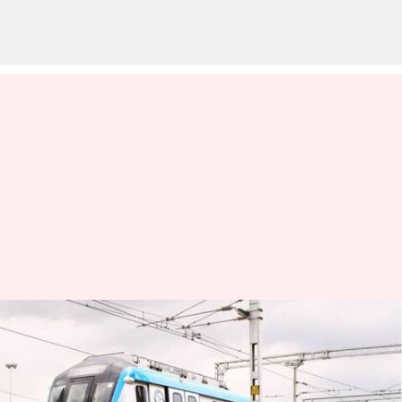
Airport Metro Rail:
చాంద్రాయణగుట్టలో విమానాశ్రయ
మెట్రో ఇంటర్-ఛేంజ్ స్టేషన్‌