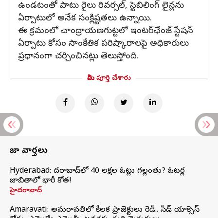
ఉండటంతో పాటు రైలు రివర్సల్, స్టెబిలింగ్ లైన్లను
ఏర్పాటులో అనేక సంక్లిష్టతలు ఉన్నాయి.
ఈ క్రమంలో చాంద్రాయణగుట్టలో ఇంటర్‌ఛేంజ్ స్టేషన్‌
ఏర్పాటు కోసం సాంకేతిక పరిష్కారాలపై అధికారులు
ప్రధానంగా చర్చించినట్లు తెలుస్తోంది.
మీరు పూర్తి చేశారు
తాజా వార్తలు
Hyderabad: హైదరాబాద్‌లో 40 లక్షల ఓట్లు గల్లంతు? ఓటర్ల
జాబితాలో భారీ కోత!
హైదరాబాద్
Amaravati: అమరావతిలో కీలక ప్రాజెక్టులు రెడీ.. సీడ్‌ యాక్సెస్‌