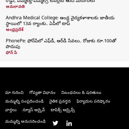
రోడ్డు, ఎమ్మెల్యే-ఎమ్మెల్సీ టవర్లకు తుది మెరుగులు
అమరావతి
Andhra Medical College: ఆంధ్ర వైద్యకళాశాలకు జాతీయ
స్థాయిలో 13వ ర్యాంకు.. ఏపీలో టాప్
ఆంధ్రప్రదేశ్
PhonePe: ఫోన్‌పేలో ఎఫ్‌డీ, ఆర్‌డీ సేవలు.. రోజుకు రూ.100తో
పొదుపు
ఫోన్‌ పే
మా గురించి
గోప్యతా విధానం
నిబంధనలు & షరతులు
మమ్మల్ని సంప్రదించండి
నైతిక ప్రవర్తన
ఫిర్యాదుల పరిష్కారం
వార్తలు
న్యూస్ ఆర్కైవ్
టాపిక్స్ ఆర్కైవ్స్
మమ్మల్ని అనుసరించండి