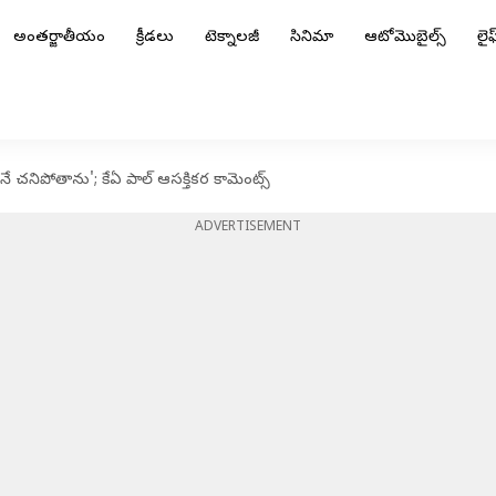
అంతర్జాతీయం
క్రీడలు
టెక్నాలజీ
సినిమా
ఆటోమొబైల్స్
లైఫ్
ే చనిపోతాను'; కేఏ పాల్ ఆసక్తికర కామెంట్స్
ADVERTISEMENT