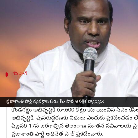
వ్రాసిన వారు
Feb 16, 2023
05:56 pm
Stalin
ఈ వార్తాకథనం ఏంటి
క్రైస్తవ మత ప్రచారకుడు, ప్రజాశాంతి పార్టీ వ్యవస్థాపకుడ
అయితే తాను చివరి వరకు ఏసుక్రీస్తు అనుచరుడిగా ఉంట
కొండగట్టు ఆలయ అభివృద్ధికి
తెలంగాణ సీఎం కేసీఆర్
రూ
కేఏ పాల్
బీఆర్‌ఎస్‌ అంటే బీజేపీ బీ-టీమ్‌ : పాల్
బీఆర్‌ఎస్‌ అంటే బీజేపీ బీ-టీమ్‌ తప్ప మరొకటి కాదన్నారు కే
చేయకుండా కేసీఆర్ వ్యూహాత్మకంగా తప్పించారన్నారు.
ప్రజాశాంతి పార్టీ వ్యవస్థాపకుడు కేఎ పాల్ ఆసక్తిక వ్యాఖ్యలు
కొండగట్టు అభివృద్ధికి రూ.600 కోట్లు కేటాయించిన సీఎం కేసీ
అభివృద్ధికి, పునరుద్ధరణకు నిధులు ఎందుకు ప్రకటించడం లేద
ఫిబ్రవరి 17న జరగాల్సిన తెలంగాణ నూతన సచివాలయ ప్రారం
ప్రజాశాంతి పార్టీ అధినేత పాల్ ప్రకటించారు.