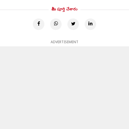
మీరు పూర్తి చేశారు
ADVERTISEMENT