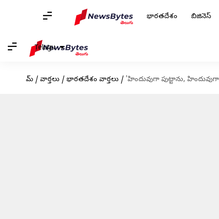
భారతదేశం
బిజినెస్
Telugu
హోమ్
/
వార్తలు
/
భారతదేశం వార్తలు
/
'హిందువుగా పుట్టాను, హిందువుగాన