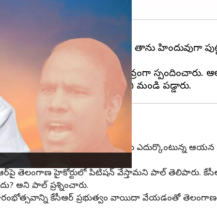
ు
కేఎ పాల్
ఆసక్తిక వ్యాఖ్యలు చేశారు. తాను హిందువుగా పు
ానని వెల్లడించారు.
.600 కోట్లు ప్రకటించడంపై పాల్ తీవ్రంగా స్పందించారు. ఆల
ఏ పాల్. దిల్లీ మద్యం కుంభకోణంలో ఆరోపణలు ఎదుర్కొంటున్న ఆయన కుమ
ఆర్‌పై తెలంగాణ హైకోర్టులో పిటిషన్ వేస్తామని పాల్ తెలిపారు. కే
ు? అని పాల్ ప్రశ్నించారు.
భోత్సవాన్ని కేసీఆర్ ప్రభుత్వం వాయిదా వేయడంతో తెలంగాణలో 