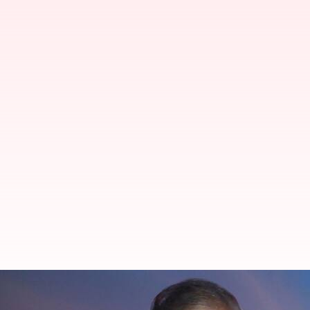
'హిందువుగా పుట్టాను, హిందువుగానే చనిప