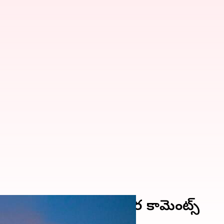
ోతాను'; కేఏ పాల్ ఆసక్తికర కామెంట్స్