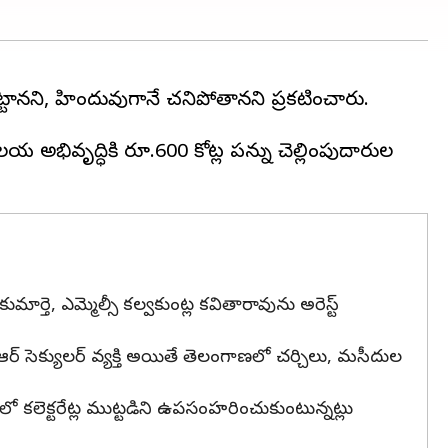
ట్టానని, హిందువుగానే చనిపోతానని ప్రకటించారు.
య అభివృద్ధికి రూ.600 కోట్ల పన్ను చెల్లింపుదారుల
ార్తె, ఎమ్మెల్సీ కల్వకుంట్ల కవితారావును అరెస్ట్
సీఆర్ సెక్యులర్ వ్యక్తి అయితే తెలంగాణలో చర్చిలు, మసీదుల
కలెక్టరేట్ల ముట్టడిని ఉపసంహరించుకుంటున్నట్లు