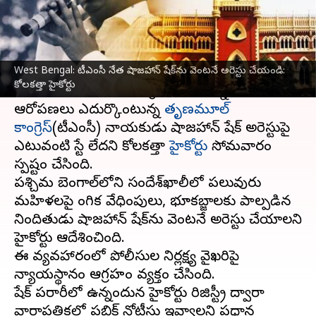
వ్రాసిన వారు
Feb 26, 2024
03:53 pm
Stalin
ఈ వార్తాకథనం ఏంటి
West Bengal: టీఎంసీ నేత షాజహాన్ షేక్‌ను వెంటనే అరెస్టు చేయండి:
లైంగిక వేధింపులకు పాల్పడి, సందేశ్‌ఖాలీలో
కోలకత్తా హైకోర్టు
బలవంతంగా భూమిని ఆక్రమించుకున్నారని
ఆరోపణలు ఎదుర్కొంటున్న
తృణమూల్
కాంగ్రెస్
(టీఎంసీ) నాయకుడు షాజహాన్ షేక్ అరెస్టుపై
ఎటువంటి స్టే లేదని కోలకత్తా
హైకోర్టు
సోమవారం
స్పష్టం చేసింది.
పశ్చిమ బెంగాల్‌లోని సందేశ్‌ఖాలీలో పలువురు
మహిళలపై లైంగిక వేధింపులు, భూకబ్జాలకు పాల్పడిన
నిందితుడు షాజహాన్ షేక్‌ను వెంటనే అరెస్టు చేయాలని
హైకోర్టు ఆదేశించింది.
ఈ వ్యవహారంలో పోలీసుల నిర్లక్ష్య వైఖరిపై
న్యాయస్థానం ఆగ్రహం వ్యక్తం చేసింది.
షేక్ పరారీలో ఉన్నందున హైకోర్టు రిజిస్ట్రీ ద్వారా
వార్తాపత్రికల్లో పబ్లిక్ నోటీసు ఇవ్వాలని ప్రధాన