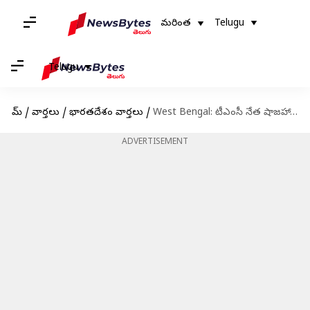
మరింత
Telugu
Telugu
హోమ్
/
వార్తలు
/
భారతదేశం వార్తలు
/
West Bengal: టీఎంసీ నేత షాజహాన్ షేక్‌ను వెంటనే అరెస్టు చేయండి: కోలకత్తా హైకోర్టు
ADVERTISEMENT