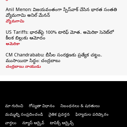
Anil Menon: విజయవంతంగా స్పేస్‌వాక్‌ చేసిన భారత సంతతి
వ్యోమగామి అనిల్‌ మేనన్
వ్యోమగామి
US Tariffs: భారత్‌పై 100% టారిఫ్‌ మోత.. అమెరికా సెనెట్‌లో
కీలక బిల్లుకు ఆమోదం
అమెరికా
CM Chandrababu: బీసీల సంరక్షణకు ప్రత్యేక చట్టం..
ముసాయిదా సిద్ధం: చంద్రబాబు
చంద్రబాబు నాయుడు
మా గురించి
గోప్యతా విధానం
నిబంధనలు & షరతులు
మమ్మల్ని సంప్రదించండి
నైతిక ప్రవర్తన
ఫిర్యాదుల పరిష్కారం
వార్తలు
న్యూస్ ఆర్కైవ్
టాపిక్స్ ఆర్కైవ్స్