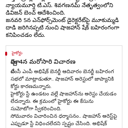
న్యాయమూర్తి టి.ఎస్. శివగణనమ్ నేతృత్వంలోని
డివిజన్ బెంచ్ ఆదేశించింది.
జనవరి 5న ఎన్‌ఫోర్స్‌మెంట్ డైరెక్టరేట్‌పై మూకుమ్మడి
దాడి జరిగినప్పటి నుంచి షాజహాన్ షేక్ బహిరంగంగా
హైకోర్టు
మార్చి 4న మరోసారి విచారణ
టీఎంసీ ఎంపీ అభిషేక్ బెనర్జీ ఆదివారం బెనర్జీ బహిరంగ
సభలో మాట్లాడుతూ.. షాజహాన్ అరెస్టులో జాప్యానికి
కోర్టు కారణమన్నారు.
హైకోర్టు స్టే ఉండటం వల్లే షాజహాన్‌ను అరెస్టు చేయడం
లేదన్నారు. ఈ క్రమంలో హైకోర్టు ఈ కేసును
సుమోటోగా స్వీకరించింది.
సోమవారం విచారించిన ధర్మాసనం.. షాజహాన్ అరెస్ట్‌పై
ఎప్పుడూ స్టే విధించలేదని స్పష్టం చేసింది. అభిషేక్