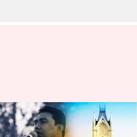
West Bengal: టీఎంసీ నేత షాజహాన్
షేక్‌ను వెంటనే అరెస్టు చేయండి:
కోలకత్తా హైకోర్టు