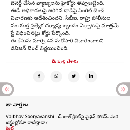
బెనర్జీ చేసిన వ్యాఖ్యలను హైకోర్టు తప్పుబట్టింది.
ఈడీ అధికారులపై జరిగిన దాడిపై సింగిల్‌ బెంచ్‌
విచారణకు ఆదేశించిందని, సీబీఐ, రాష్ట్ర పోలీసుల
సంయుక్త ప్రత్యేక దర్యాప్తు బృందం ఏర్పాటుపై మాత్రమే
స్టే విధించినట్లు కోర్టు పేర్కొంది.
ఈ కేసును మార్చి 4న మరోసారి విచారించాలని
డివిజన్ బెంచ్ నిర్ణయించింది.
మీరు పూర్తి చేశారు
తాజా వార్తలు
Vaibhav Sooryavanshi : రెడ్ బాల్ క్రికెట్‌పై వైభవ్ ఫోకస్.. మరి
టెస్టుల్లోనూ రాణిస్తాడా?
క్రికెట్