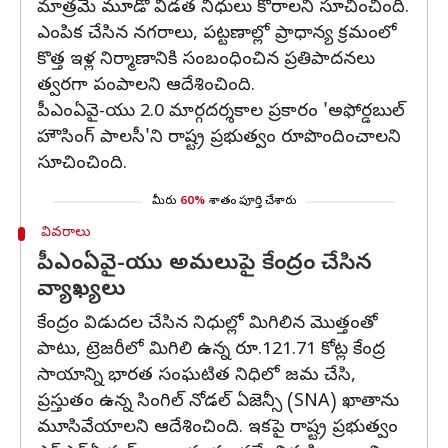
మాత్రమే మూడో విడత నిధులు కోరాలని సూచించింది.
ఎంపిక చేసిన నగరాలు, పట్టణాల్లో ప్రాధాన్య క్రమంలో
కొత్త ఇళ్ల నిర్మాణానికి సంబంధించిన ప్రతిపాదనలు
త్వరగా పంపాలని ఆదేశించింది.
పీఎంఏవై-యు 2.0 మార్గదర్శకాల ప్రకారం 'అఫోర్డబుల్
హౌసింగ్ పాలసీ'ని రాష్ట్ర ప్రభుత్వం రూపొందించాలని
సూచించింది.
మీరు
60%
శాతం పూర్తి చేశారు
వివరాలు
పీఎంఏవై-యు అమలుపై కేంద్రం చేసిన
వ్యాఖ్యలు
కేంద్రం విడుదల చేసిన నిధుల్లో మిగిలిన మొత్తంతో
పాటు, ట్రెజరీలో మిగిలి ఉన్న రూ.121.71 కోట్ల కేంద్ర
సాయాన్ని భారత సంఘటిత నిధిలో జమ చేసి,
ప్రస్తుతం ఉన్న సింగిల్ నోడల్ ఏజెన్సీ (SNA) ఖాతాను
మూసివేయాలని ఆదేశించింది. ఇకపై రాష్ట్ర ప్రభుత్వం