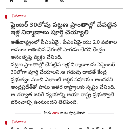
వివరాలు
సెప్టెంబర్ 30లోపు పట్టణ ప్రాంతాల్లో చేపట్టిన
ఇళ్ల నిర్మాణాలు పూర్తి చెయ్యాలి
అయితే రాష్ట్రంలో పీఎంఏవై , పీఎంఏవై-యు 2.0 పథకాల
అమలు ఆశించిన వేగంతో సాగడం లేదని కేంద్రం
అసంతృప్తి వ్యక్తం చేసింది.
పట్టణ ప్రాంతాల్లో చేపట్టిన ఇళ్ల నిర్మాణాలను సెప్టెంబర్
30లోగా పూర్తి చేయాలని,ఆ గడువు దాటితే కేంద్ర
ప్రభుత్వం నుంచి ఎలాంటి ఆర్థిక సహాయం అందదని
ఆంధ్రప్రదేశ్‌తో పాటు ఇతర రాష్ట్రాలకు స్పష్టం చేసింది.
ఆ తర్వాత జరిగే వ్యయాన్ని ఆయా రాష్ట్ర ప్రభుత్వాలే
భరించాల్సి ఉంటుందని తెలిపింది.
మీరు
20%
శాతం పూర్తి చేశారు
వివరాలు