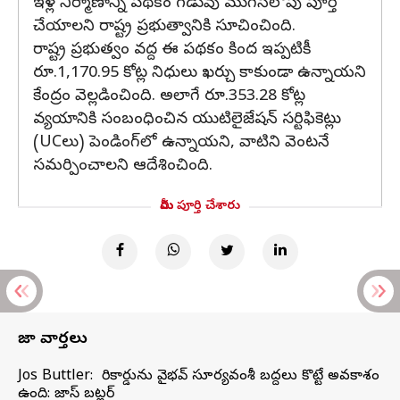
ఇళ్ల నిర్మాణాన్ని పథకం గడువు ముగిసేలోపు పూర్తి
చేయాలని రాష్ట్ర ప్రభుత్వానికి సూచించింది.
రాష్ట్ర ప్రభుత్వం వద్ద ఈ పథకం కింద ఇప్పటికీ
రూ.1,170.95 కోట్ల నిధులు ఖర్చు కాకుండా ఉన్నాయని
కేంద్రం వెల్లడించింది. అలాగే రూ.353.28 కోట్ల
వ్యయానికి సంబంధించిన యుటిలైజేషన్ సర్టిఫికెట్లు
(UCలు) పెండింగ్‌లో ఉన్నాయని, వాటిని వెంటనే
సమర్పించాలని ఆదేశించింది.
మీరు పూర్తి చేశారు
తాజా వార్తలు
Jos Buttler: నా రికార్డును వైభవ్ సూర్యవంశీ బద్దలు కొట్టే అవకాశం
ఉంది: జాస్ బట్లర్