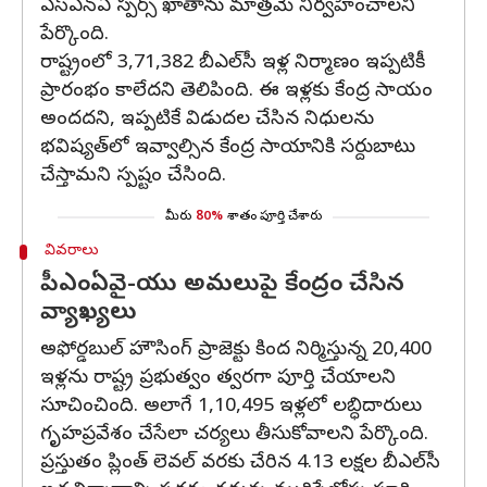
ఎస్‌ఎన్‌ఏ స్పర్స్ ఖాతాను మాత్రమే నిర్వహించాలని
పేర్కొంది.
రాష్ట్రంలో 3,71,382 బీఎల్‌సీ ఇళ్ల నిర్మాణం ఇప్పటికీ
ప్రారంభం కాలేదని తెలిపింది. ఈ ఇళ్లకు కేంద్ర సాయం
అందదని, ఇప్పటికే విడుదల చేసిన నిధులను
భవిష్యత్‌లో ఇవ్వాల్సిన కేంద్ర సాయానికి సర్దుబాటు
చేస్తామని స్పష్టం చేసింది.
మీరు
80%
శాతం పూర్తి చేశారు
వివరాలు
పీఎంఏవై-యు అమలుపై కేంద్రం చేసిన
వ్యాఖ్యలు
అఫోర్డబుల్ హౌసింగ్ ప్రాజెక్టు కింద నిర్మిస్తున్న 20,400
ఇళ్లను రాష్ట్ర ప్రభుత్వం త్వరగా పూర్తి చేయాలని
సూచించింది. అలాగే 1,10,495 ఇళ్లలో లబ్ధిదారులు
గృహప్రవేశం చేసేలా చర్యలు తీసుకోవాలని పేర్కొంది.
ప్రస్తుతం ప్లింత్ లెవల్ వరకు చేరిన 4.13 లక్షల బీఎల్‌సీ