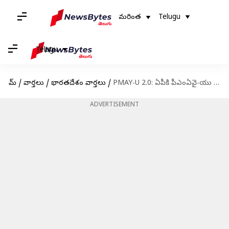
మరింత
Telugu
Telugu
హోమ్
/
వార్తలు
/
భారతదేశం వార్తలు
/
PMAY-U 2.0: ఏపీకి పీఎంఏవై-యు 2.0 కింద 12,370 కొత్త ఇళ్లకు కేంద్రం గ్రీన్‌సిగ్నల్
ADVERTISEMENT