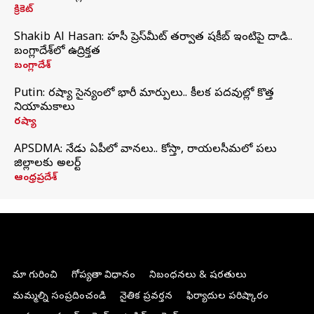
క్రికెట్
Shakib Al Hasan: హసీనా ప్రెస్‌మీట్‌ తర్వాత షకీబ్‌ ఇంటిపై దాడి..
బంగ్లాదేశ్‌లో ఉద్రిక్తత
బంగ్లాదేశ్
Putin: రష్యా సైన్యంలో భారీ మార్పులు.. కీలక పదవుల్లో కొత్త
నియామకాలు
రష్యా
APSDMA: నేడు ఏపీలో వానలు.. కోస్తా, రాయలసీమలో పలు
జిల్లాలకు అలర్ట్
ఆంధ్రప్రదేశ్
మా గురించి
గోప్యతా విధానం
నిబంధనలు & షరతులు
మమ్మల్ని సంప్రదించండి
నైతిక ప్రవర్తన
ఫిర్యాదుల పరిష్కారం