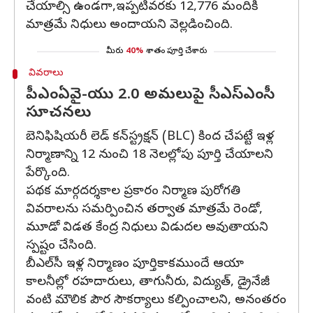
చేయాల్సి ఉండగా,ఇప్పటివరకు 12,776 మందికి
మాత్రమే నిధులు అందాయని వెల్లడించింది.
మీరు
40%
శాతం పూర్తి చేశారు
వివరాలు
పీఎంఏవై-యు 2.0 అమలుపై సీఎస్‌ఎంసీ
సూచనలు
బెనిఫిషియరీ లెడ్ కన్‌స్ట్రక్షన్ (BLC) కింద చేపట్టే ఇళ్ల
నిర్మాణాన్ని 12 నుంచి 18 నెలల్లోపు పూర్తి చేయాలని
పేర్కొంది.
పథక మార్గదర్శకాల ప్రకారం నిర్మాణ పురోగతి
వివరాలను సమర్పించిన తర్వాత మాత్రమే రెండో,
మూడో విడత కేంద్ర నిధులు విడుదల అవుతాయని
స్పష్టం చేసింది.
బీఎల్‌సీ ఇళ్ల నిర్మాణం పూర్తికాకముందే ఆయా
కాలనీల్లో రహదారులు, తాగునీరు, విద్యుత్, డ్రైనేజీ
వంటి మౌలిక పౌర సౌకర్యాలు కల్పించాలని, అనంతరం