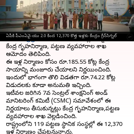
వ్రాసిన వారు
Jul 07, 2026
05:43 pm
Sirish Praharaju
ఈ వార్తాకథనం ఏంటి
ప్రధానమంత్రి ఆవాస్ యోజన-పట్టణ (PMAY-U) 2.0
ఏపీకి పీఎంఏవై-యు 2.0 కింద 12,370 కొత్త ఇళ్లకు కేంద్రం గ్రీన్‌సిగ్నల్
కింద
ఆంధ్రప్రదేశ్‌
కు మరో 12,370 ఇళ్ల నిర్మాణానికి
కేంద్ర గృహనిర్మాణ, పట్టణ వ్యవహారాల శాఖ
ఆమోదం తెలిపింది.
ఈ ఇళ్ల నిర్మాణం కోసం రూ.185.55 కోట్ల కేంద్ర
సాయాన్ని మంజూరు చేయాలని నిర్ణయించింది.
ఇందులో భాగంగా తొలి విడతగా రూ.74.22 కోట్ల
విడుదలకు కూడా అనుమతి ఇచ్చింది.
ఇటీవల జరిగిన 7వ సెంట్రల్ శాంక్షనింగ్ అండ్
మానిటరింగ్ కమిటీ (CSMC) సమావేశంలో ఈ
నిర్ణయాలు తీసుకున్నట్లు కేంద్ర గృహనిర్మాణ,పట్టణ
వ్యవహారాల శాఖ వెల్లడించింది.
రాష్ట్రంలోని 119 పట్టణ స్థానిక సంస్థల్లో ఈ 12,370