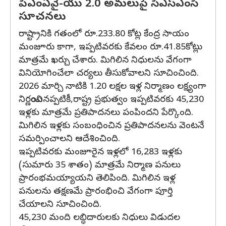
పీఎంఏవై-యు 2.0 అమలుపై సీఎస్‌ఎంసీ
సూచనలు
రాష్ట్రానికి గతంలో రూ.233.80 కోట్ల కేంద్ర సాయం
మంజూరు కాగా, ఇప్పటివరకు కేవలం రూ.41.85కోట్లు
మాత్రమే ఖర్చు చేశారు. మిగిలిన నిధులను వేగంగా
వినియోగించేలా చర్యలు తీసుకోవాలని సూచించింది.
2026 మార్చి నాటికి 1.20 లక్షల ఇళ్ల నిర్మాణం లక్ష్యంగా
నిర్ణయించినప్పటికీ,రాష్ట్ర ప్రభుత్వం ఇప్పటివరకు 45,230
ఇళ్లకు మాత్రమే ప్రతిపాదనలు పంపిందని పేర్కొంది.
మిగిలిన ఇళ్లకు సంబంధించిన ప్రతిపాదనలను వెంటనే
సమర్పించాలని ఆదేశించింది.
ఇప్పటివరకు మంజూరైన ఇళ్లలో 16,283 ఇళ్లకు
(సుమారు 35 శాతం) మాత్రమే నిర్మాణ పనులు
ప్రారంభమయ్యాయని తెలిపింది. మిగిలిన ఇళ్ల
పనులను తక్షణమే ప్రారంభించి వేగంగా పూర్తి
చేయాలని సూచించింది.
45,230 మంది లబ్ధిదారులకు నిధులు విడుదల