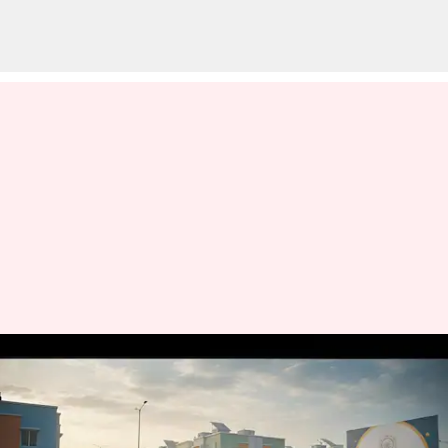
PMAY-U 2.0: ఏపీకి పీఎంఏవై-యు 2.0
కింద 12,370 కొత్త ఇళ్లకు కేంద్రం
గ్రీన్‌సిగ్నల్