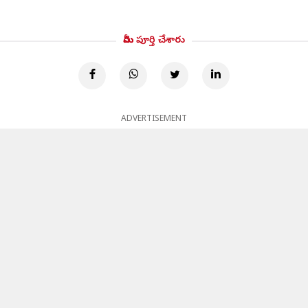
మీరు పూర్తి చేశారు
ADVERTISEMENT