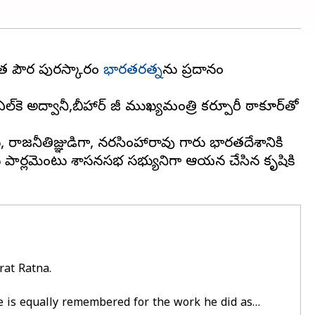
న్నత పౌర పురస్కారం
భారతరత్న
ను ప్రదానం
అద్వానీ,బీహార్ మాజీ ముఖ్యమంత్రి కర్పూరీ ఠాకూర్‌తో
డు, రాజనీతిజ్ఞుడిగా, నరసింహారావు గారు భారతదేశానికి
టు పార్లమెంటు శాసనసభ సభ్యునిగా ఆయన చేసిన కృషికి
rat Ratna.
He is equally remembered for the work he did as…