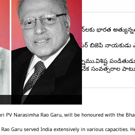
్యవసాయ శాస్త్రవేత్త ఎంఎస్‌ స్వామినాథన్‌లకు భారత అత్యు
.
ు.అయితే, ఈ సంవత్సరం,సీనియర్ బిజెపి నాయకుడు ఎల్‌కె 
.
్నతో సత్కరిస్తున్నందుకు సంతోషిస్తున్నాము.విశిష్ట పండితు
శ్
ముఖ్యమంత్రిగా,కేంద్ర మంత్రిగా,అనేక సంవత్సరాల పా
hri PV Narasimha Rao Garu, will be honoured with the Bha
Rao Garu served India extensively in various capacities. 