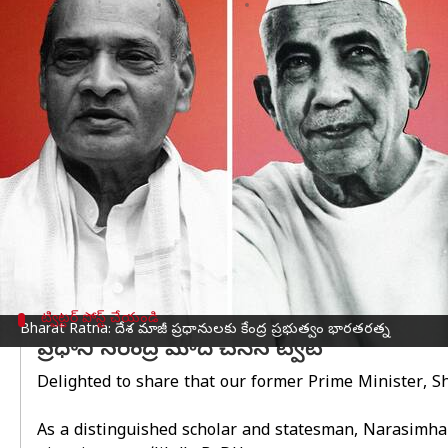
వ్రాసిన వారు
Feb 09, 2024
01:13 pm
Sirish Praharaju
ఈ వార్తాకథనం ఏంటి
మాజీ ప్రధానులు పీవీ నరసింహారావు,చౌదరి చరణ్‌సింగ్‌,వ
చేయనున్నట్లు ప్రధాని నరేంద్ర మోదీ ఈరోజు ప్రకటించారు
సాధారణంగా ఏడాదికి మూడు భారతరత్న అవార్డులు ఇస్తార
సహా ఐదుగురిని ప్రభుత్వం భారతరత్నకు ఎంపిక చేసింది
"మన మాజీ ప్రధాని శ్రీ పివి నరసింహారావు గారిని భారతరత
వివిధ హోదాలలో విస్తృతంగా సేవలందించారు.
ఆంధ్రప్రదే
ట్విట్టర్ పోస్ట్ చేయండి
Bharat Ratna: దేశ మాజీ ప్రధానులకు కేంద్ర ప్రభుత్వం భారతరత్న
ప్రధాని నరేంద్ర మోదీ చేసిన ట్వీట్
Delighted to share that our former Prime Minister, S
As a distinguished scholar and statesman, Narasimha 