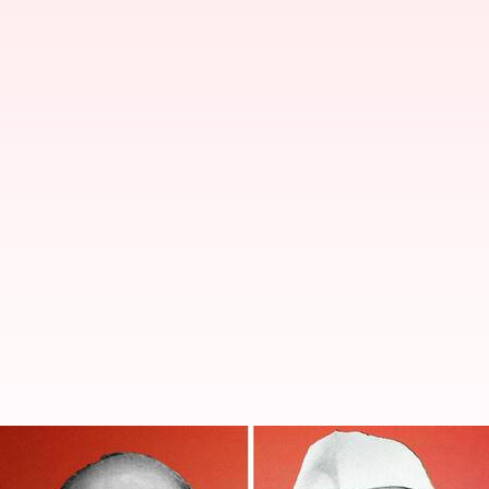
Bharat Ratna: దేశ మాజీ ప్రధానులకు 