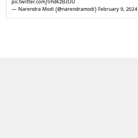
pic.twitter.com/lihdk2BzDU
— Narendra Modi (@narendramodi)
February 9, 2024