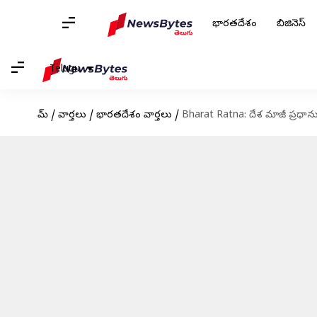
భారతదేశం
బిజినెస్
Telugu
హోమ్
/
వార్తలు
/
భారతదేశం వార్తలు
/
Bharat Ratna: దేశ మాజీ ప్రధాను