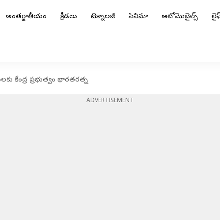
అంతర్జాతీయం
క్రీడలు
టెక్నాలజీ
సినిమా
ఆటోమొబైల్స్
లైఫ్
లకు కేంద్ర ప్రభుత్వం భారతరత్న
ADVERTISEMENT