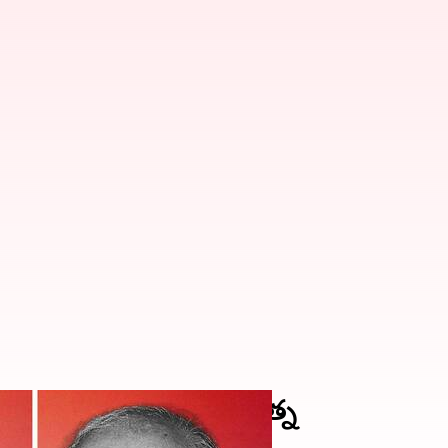
కేంద్ర ప్రభుత్వం భారతరత్న