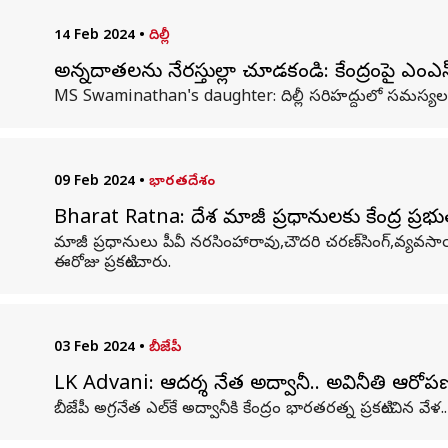
14 Feb 2024
•
దిల్లీ
అన్నదాతలను నేరస్తుల్లా చూడకండి: కేంద్రంపై ఎంఎస్
MS Swaminathan's daughter: దిల్లీ సరిహద్దులో సమస్యలను
09 Feb 2024
•
భారతదేశం
Bharat Ratna: దేశ మాజీ ప్రధానులకు కేంద్ర ప్రభ
మాజీ ప్రధానులు పీవీ నరసింహారావు,చౌదరి చరణ్‌సింగ్‌,వ్యవసా
ఈరోజు ప్రకటించారు.
03 Feb 2024
•
బీజేపీ
LK Advani: ఆదర్శ నేత అద్వానీ.. అవినీతి ఆరోపణలత
బీజేపీ అగ్రనేత ఎల్‌కే అద్వానీకి కేంద్రం భారతరత్న ప్రకటి