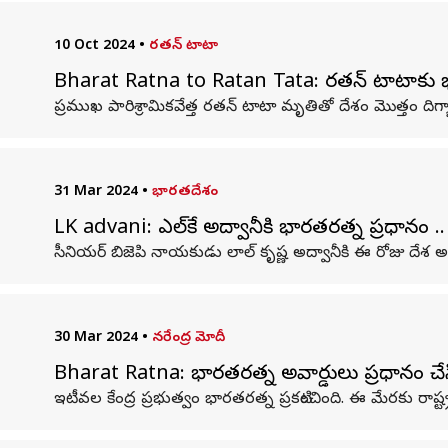
10 Oct 2024
•
రతన్ టాటా
Bharat Ratna to Ratan Tata: రతన్ టాటాకు భారత 
ప్రముఖ పారిశ్రామికవేత్త రతన్ టాటా మృతితో దేశం మొత్తం దిగ్
31 Mar 2024
•
భారతదేశం
LK advani: ఎల్‌కే అద్వానీకి భారతరత్న ప్రధానం .. ఇం
సీనియర్ బిజెపి నాయకుడు లాల్ కృష్ణ అద్వానీకి ఈ రోజు దేశ
30 Mar 2024
•
నరేంద్ర మోదీ
Bharat Ratna: భారతరత్న అవార్డులు ప్రధానం చేసి
ఇటీవల కేంద్ర ప్రభుత్వం భారతరత్న ప్రకటించింది. ఈ మేరకు రాష