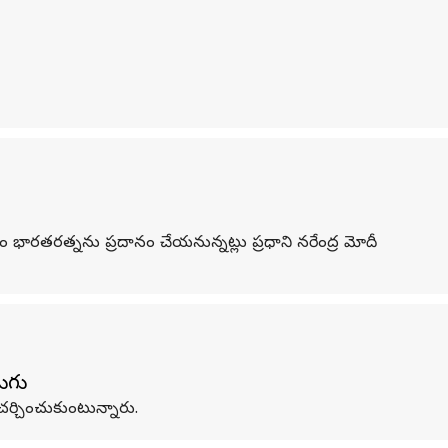
రం భారతరత్నను ప్రదానం చేయనున్నట్లు ప్రధాని నరేంద్ర మోదీ
డుగు
చర్చించుకుంటున్నారు.