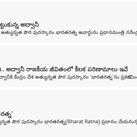
్టుకున్న అద్వానీ
దేశ అత్యున్నత పౌర పురస్కారం భారతరత్న అవార్డును ప్రధానమంత్రి నరేంద్
దిగి.. అద్వానీ రాజకీయ జీవితంలో కీలక పరిణామాలు ఇవే
ానీకి కేంద్రం దేశ అత్యున్నత పౌర పురస్కారం 'భారతరత్న'ను ప్రకటించింద
తరత్న'
్యున్నత పౌర పురస్కారం భారతరత్న(Bharat Ratna) ప్రదానం చేయనున్నట్