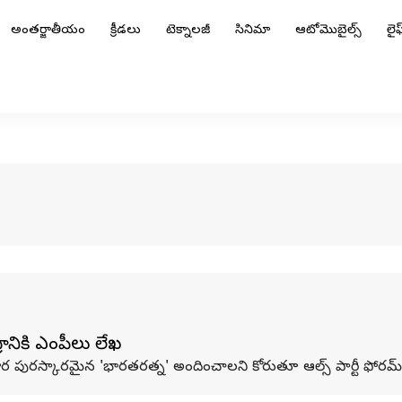
అంతర్జాతీయం
క్రీడలు
టెక్నాలజీ
సినిమా
ఆటోమొబైల్స్
లైఫ్
ానికి ఎంపీలు లేఖ
పురస్కారమైన 'భారతరత్న' అందించాలని కోరుతూ ఆల్స్ పార్టీ ఫోరమ్ కేంద