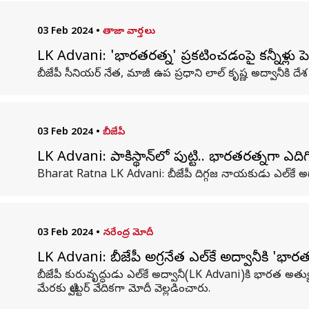
03 Feb 2024
•
తాజా వార్తలు
LK Advani: 'భారతరత్న' ప్రకటించడంపై కన్నీళ్లు పెట
బీజేపీ సీనియర్ నేత, మాజీ ఉప ప్రధాని లాల్ కృష్ణ అద్వానీకి 
03 Feb 2024
•
బీజేపీ
LK Advani: పాకిస్థాన్‌లో పుట్టి.. భారతరత్నగా ఎ
Bharat Ratna LK Advani: బీజేపీ దిగ్గజ నాయకుడు ఎల్‌కే అద్వ
03 Feb 2024
•
నరేంద్ర మోదీ
LK Advani: బీజేపీ అగ్రనేత ఎల్‌కే అద్వానీకి 'భార
బీజేపీ కురువృద్ధుడు ఎల్‌కే అద్వానీ(LK Advani)కి భారత అత
మేరకు ట్విట్టర్ వేదికగా మోదీ వెల్లడించారు.