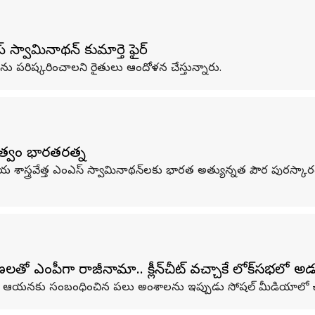
 స్వామినాథన్ కుమార్తె ఫైర్
 పరిష్కరించాలని రైతులు ఆందోళన చేస్తున్నారు.
ుత్వం భారతరత్న
య శాస్త్రవేత్త ఎంఎస్‌ స్వామినాథన్‌లకు భారత అత్యున్నత పౌర పురస్కా
ో ఎంపీగా రాజీనామా.. క్లీన్‌చీట్ వచ్చాకే లో‌క్‌సభలో అ
ంచిన వేళ.. ఆయనకు సంబంధించిన పలు అంశాలను ఇప్పుడు సోషల్ మీడియాలో 