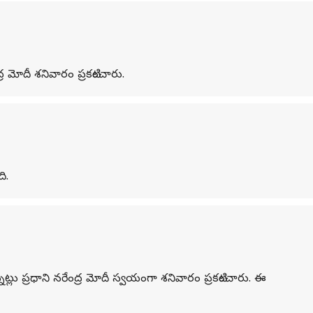
ర మోదీ శనివారం ప్రకటించారు.
ి.
లు ప్రధాని నరేంద్ర మోదీ స్వయంగా శనివారం ప్రకటించారు. ఈ