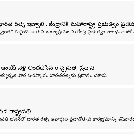
రత్న ఇవ్వాలి.. కేంద్రానికి మహారాష్ట్ర ప్రభుత్వం ప్రత
భ్రాంతికి గురైంది. ఆయన అంత్యక్రియలను కేంద్ర ప్రభుత్వం లాంఛనాలతో న
టికి వెళ్లి అందజేసిన రాష్ట్రపతి, ప్రధాని
 అత్యున్నత పౌర పురస్కారం భారతరత్నను ప్రదానం చేశారు.
న రాష్ట్రపతి
్ట్రపతి భవన్‌లో భారత రత్న అవార్డుల ప్రధానోత్సవ కార్యక్రమాన్ని శని