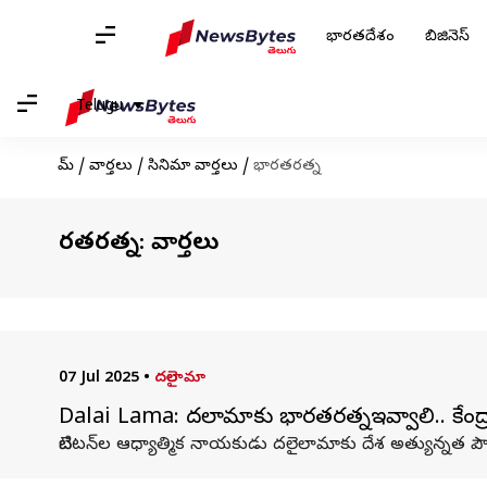
భారతదేశం
బిజినెస్
Telugu
హోమ్
/
వార్తలు
/
సినిమా వార్తలు
/
భారతరత్న
భారతరత్న: వార్తలు
07 Jul 2025
•
దలైలామా
Dalai Lama: దలైలామాకు భారతరత్నఇవ్వాలి.. కేంద్ర
టిబెటన్‌ల ఆధ్యాత్మిక నాయకుడు దలైలామాకు దేశ అత్యున్నత పౌర 