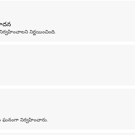
ిపాదన
ిర్వహించాలని నిర్ణయించింది.
వారం ఘనంగా నిర్వహించారు.