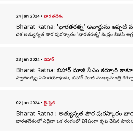
24 Jan 2024
•
భారతదేశం
Bharat Ratna: 'భారతరత్న' అవార్డును ఇప్పటి 
దేశ అత్యున్నత పౌర పురస్కారం 'భారతరత్న' కేంద్రం బీజేపీ అగ్
23 Jan 2024
•
బిహార్
Bharat Ratna: బిహార్ మాజీ సీఎం కర్పూరి ఠాకూర
స్వాతంత్య్ర సమరయోధుడు, బిహార్ మాజీ ముఖ్యమంత్రి కర్పూరీ ఠా
02 Jan 2024
•
లైఫ్-స్టైల్
Bharat Ratna : అత్యున్నత పౌర పురస్కారం భారతర
భారతదేశంలో ఏదైనా ఒక రంగంలో విశేషంగా కృషి చేసిన పౌరులక