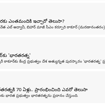
వరకు ఎంతమందికి ఇచ్చారో తెలుసా?
రనేత ఎల్ అద్వానీ, బిహార్ మాజీ సీఎం కర్పూరి ఠాకూర్ (మరణానంతరం)కు 
్‌కు 'భారతరత్న'
కూర్‌కు కేంద్ర ప్రభుత్వం దేశ అత్యున్నత పురస్కారం 'భారతరత్న' ప్రకట
త్నకి 70 ఏళ్లు.. ప్రారంభించింది ఎవరో తెలుసా
ు భారత ప్రభుత్వం భారతరత్నను ప్రదానం చేస్తుంది.