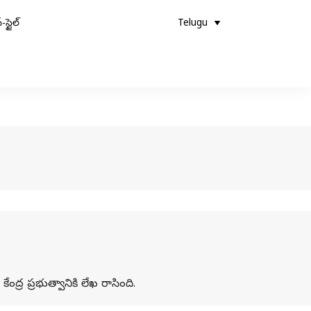
-స్టైల్
Telugu
్ర ప్రభుత్వానికి లేఖ రాసింది.