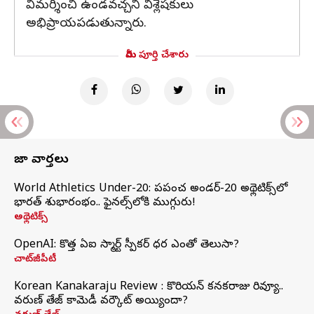
విమర్శించి ఉండవచ్చని విశ్లేషకులు
అభిప్రాయపడుతున్నారు.
మీరు పూర్తి చేశారు
తాజా వార్తలు
World Athletics Under-20: ప్రపంచ అండర్-20 అథ్లెటిక్స్‌లో
భారత్‌ శుభారంభం.. ఫైనల్స్‌లోకి ముగ్గురు!
అథ్లెటిక్స్
OpenAI: కొత్త ఏఐ స్మార్ట్ స్పీకర్ ధర ఎంతో తెలుసా?
చాట్‌జీపీటీ
Korean Kanakaraju Review : కొరియన్ కనకరాజు రివ్యూ..
వరుణ్ తేజ్ కామెడీ వర్కౌట్ అయ్యిందా?