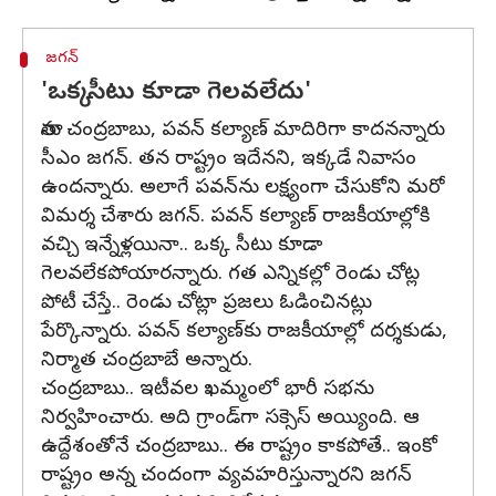
జగన్
'ఒక్క సీటు కూడా గెలవలేదు'
తాను చంద్రబాబు, పవన్ కల్యాణ్ మాదిరిగా కాదనన్నారు
సీఎం జగన్. తన రాష్ట్రం ఇదేనని, ఇక్కడే నివాసం
ఉందన్నారు. అలాగే పవన్‌ను లక్ష్యంగా చేసుకోని మరో
విమర్శ చేశారు జగన్. పవన్ కల్యాణ్ రాజకీయాల్లోకి
వచ్చి ఇన్నేళ్లయినా.. ఒక్క సీటు కూడా
గెలవలేకపోయారన్నారు. గత ఎన్నికల్లో రెండు చోట్ల
పోటీ చేస్తే.. రెండు చోట్లా ప్రజలు ఓడించినట్లు
పేర్కొన్నారు. పవన్ కల్యాణ్‌కు రాజకీయాల్లో దర్శకుడు,
నిర్మాత చంద్రబాబే అన్నారు.
చంద్రబాబు.. ఇటీవల ఖమ్మంలో భారీ సభను
నిర్వహించారు. అది గ్రాండ్‌గా సక్సెస్ అయ్యింది. ఆ
ఉద్దేశంతోనే చంద్రబాబు.. ఈ రాష్ట్రం కాకపోతే.. ఇంకో
రాష్ట్రం అన్న చందంగా వ్యవహరిస్తున్నారని జగన్