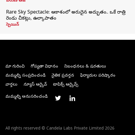
వరుణ్ తేజ్
Rare Sky Spectacle: ఆకాశంలో అరుదైన అద్భుతం.. ఒకే రాత్రి
రెండు చీకట్లు, ఉల్కాపాతం
స్పెయిన్
మా గురించి
గోప్యతా విధానం
నిబంధనలు & షరతులు
మమ్మల్ని సంప్రదించండి
నైతిక ప్రవర్తన
ఫిర్యాదుల పరిష్కారం
వార్తలు
న్యూస్ ఆర్కైవ్
టాపిక్స్ ఆర్కైవ్స్
మమ్మల్ని అనుసరించండి
All rights reserved © Candela Labs Private Limited 2026