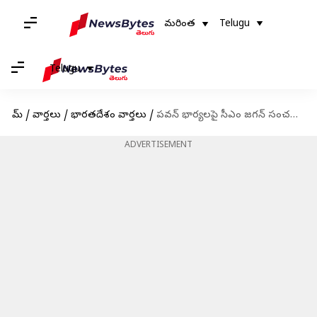
మరింత
Telugu
Telugu
హోమ్
/
వార్తలు
/
భారతదేశం వార్తలు
/
పవన్ భార్యలపై సీఎం జగన్ సంచలన వ్యాఖ్యలు
ADVERTISEMENT