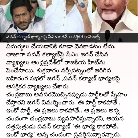
ఈ వార్తాకథనం ఏంటి
అసెంబ్లీ ఎన్నికలు సమీపిస్తున్న నేపథ్యంలో ఆంధ్రప్రదేశ్
రాజకీయాలు వేడెక్కాయి. ఒక పార్టీపై ఇంకో పార్టీ తీవ్ర
పవన్ కల్యాణ్ భార్యలపై సీఎం జగన్ ఆసక్తికర కామెంట్స్
స్థాయిలో విరుచుకుపడుతున్నాయి. వ్యక్తిగత
విమర్శలు చేయడానికి కూడా వెనకాడటం లేదు.
తాజాగా పవన్ కల్యాణ్‌పై సీఎం జగన్ చేసిన
వ్యాఖ్యలు ఆంధ్రప్రదేశ్‌లో రాజకీయ హీట్‌ను
పెంచేసాయి. శుక్రవారం నర్సీపట్నంలో జరిగిన
బహిరంగ సభలో జగన్ ,పవన్ కల్యాణ్ భార్యలపై
ఆసక్తికర వ్యాఖ్యలు చేశారు.
చంద్రబాబు అవసరమొచ్చినప్పుడు పార్టీలతో స్నేహం
చేస్తారని జగన్ విమర్శించారు. ఈ పార్టీ కాకపోతే..
ఇంకో పార్టీ, ఈ ప్రజలు కాకపోతే.. ఆ ప్రజలు అన్న
చందంగా చంద్రబాబు వ్యవహరిస్తున్నారని, ఆయన
దత్తపుత్రుడు పవన్ కల్యాణ్ 'ఈ భార్య కాకపోతే..