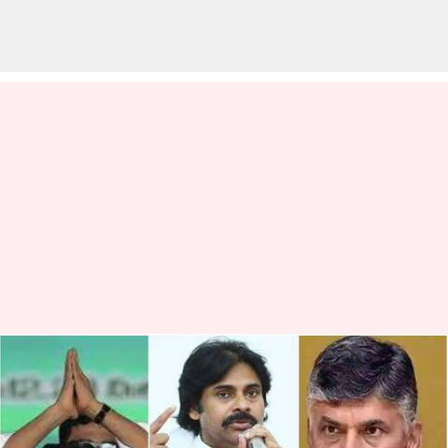
పవన్ భార్యలపై సీఎం జగన్ సంచలన
వ్యాఖ్యలు
వ్రాసిన వారు
Dec 31, 2022
08:53 am
Stalin