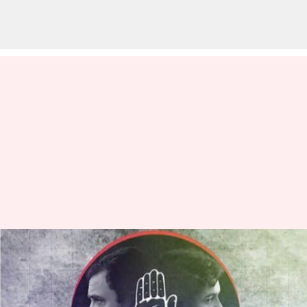
కాంగ్రెస్ ఫైల్స్: బొగ్గు కుంభకోణం,
ఎంఎఫ్ హుస్సేన్ పెయింటింగ్
లావాదేవీలపై బీజేపీ ఆరోపణలు