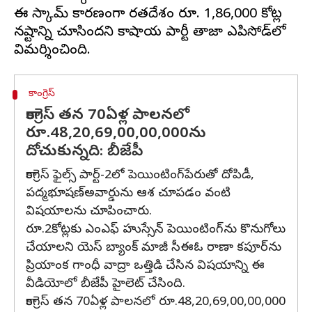
ఈ స్కామ్ కారణంగా భారతదేశం రూ. 1,86,000 కోట్ల
నష్టాన్ని చూసిందని కాషాయ పార్టీ తాజా ఎపిసోడ్‌లో
కాంగ్రెస్
కాంగ్రెస్ తన 70ఏళ్ల పాలనలో
రూ.48,20,69,00,00,000ను
దోచుకున్నది: బీజేపీ
కాంగ్రెస్ ఫైల్స్ పార్ట్-2లో పెయింటింగ్‌పేరుతో దోపిడీ,
పద్మభూషణ్‌అవార్డును ఆశ చూపడం వంటి
విషయాలను చూపించారు.
రూ.2కోట్లకు ఎంఎఫ్ హుస్సేన్ పెయింటింగ్‌ను కొనుగోలు
చేయాలని యెస్ బ్యాంక్ మాజీ సీఈఓ రాణా కపూర్‌ను
ప్రియాంక గాంధీ వాద్రా ఒత్తిడి చేసిన విషయాన్ని ఈ
వీడియోలో బీజేపీ హైలెట్ చేసింది.
కాంగ్రెస్ తన 70ఏళ్ల పాలనలో రూ.48,20,69,00,00,000