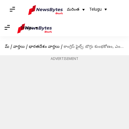
మరింత
Telugu
Telugu
హోమ్
/
వార్తలు
/
భారతదేశం వార్తలు
/
కాంగ్రెస్ ఫైల్స్: బొగ్గు కుంభకోణం, ఎంఎఫ్ హుస్సేన్ పెయింటింగ్ లావాదేవీలపై బీజేపీ ఆరోపణలు
ADVERTISEMENT