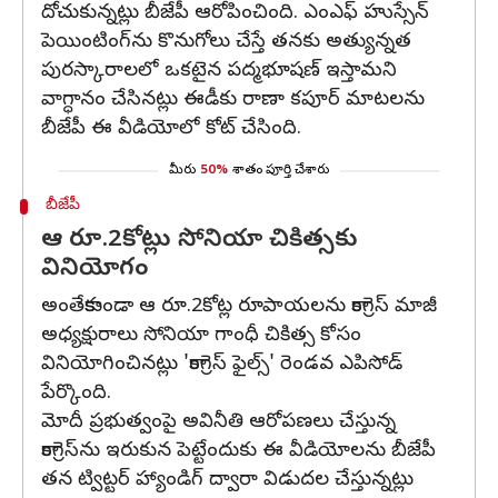
దోచుకున్నట్లు బీజేపీ ఆరోపించింది. ఎంఎఫ్ హుస్సేన్
పెయింటింగ్‌ను కొనుగోలు చేస్తే తనకు అత్యున్నత
పురస్కారాలలో ఒకటైన పద్మభూషణ్ ఇస్తామని
వాగ్ధానం చేసినట్లు ఈడీకు రాణా కపూర్‌ మాటలను
బీజేపీ ఈ వీడియోలో కోట్ చేసింది.
మీరు
50%
శాతం పూర్తి చేశారు
బీజేపీ
ఆ రూ.2కోట్లు సోనియా చికిత్సకు
వినియోగం
అంతేకాకుండా ఆ రూ.2కోట్ల రూపాయలను కాంగ్రెస్‌ మాజీ
అధ్యక్షురాలు సోనియా గాంధీ చికిత్స కోసం
వినియోగించినట్లు 'కాంగ్రెస్ ఫైల్స్' రెండవ ఎపిసోడ్‌
పేర్కొంది.
మోదీ ప్రభుత్వంపై అవినీతి ఆరోపణలు చేస్తున్న
కాంగ్రెస్‌ను ఇరుకున పెట్టేందుకు ఈ వీడియోలను బీజేపీ
తన ట్విట్టర్ హ్యాండిగ్ ద్వారా విడుదల చేస్తున్నట్లు