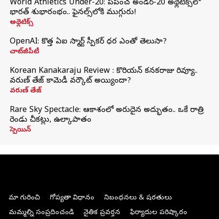
World Athletics Under-20: ప్రపంచ అండర్-20 అథ్లెటిక్స్‌లో
భారత్‌ శుభారంభం.. ఫైనల్స్‌లోకి ముగ్గురు!
అథ్లెటిక్స్
OpenAI: కొత్త ఏఐ స్మార్ట్ స్పీకర్ ధర ఎంతో తెలుసా?
చాట్‌జీపీటీ
Korean Kanakaraju Review : కొరియన్ కనకరాజు రివ్యూ..
వరుణ్ తేజ్ కామెడీ వర్కౌట్ అయ్యిందా?
వరుణ్ తేజ్
Rare Sky Spectacle: ఆకాశంలో అరుదైన అద్భుతం.. ఒకే రాత్రి
రెండు చీకట్లు, ఉల్కాపాతం
స్పెయిన్
మా గురించి
గోప్యతా విధానం
నిబంధనలు & షరతులు
మమ్మల్ని సంప్రదించండి
నైతిక ప్రవర్తన
ఫిర్యాదుల పరిష్కారం