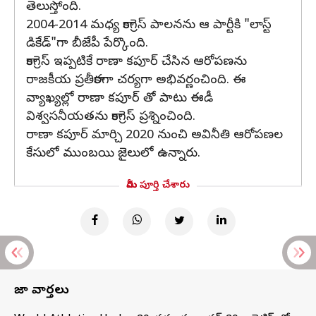
తెలుస్తోంది.
2004-2014 మధ్య కాంగ్రెస్ పాలనను ఆ పార్టీకి "లాస్ట్
డికేడ్"గా బీజేపీ పేర్కొంది.
కాంగ్రెస్ ఇప్పటికే రాణా కపూర్ చేసిన ఆరోపణను
రాజకీయ ప్రతీకారగా చర్యగా అభివర్ణంచింది. ఈ
వ్యాఖ్యల్లో రాణా కపూర్ తో పాటు ఈడీ
విశ్వసనీయతను కాంగ్రెస్ ప్రశ్నించింది.
రాణా కపూర్ మార్చి 2020 నుంచి అవినీతి ఆరోపణల
కేసులో ముంబయి జైలులో ఉన్నారు.
మీరు పూర్తి చేశారు
తాజా వార్తలు