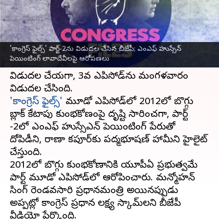
వ్రాసిన వారు
Apr 04, 2023
11:59 am
Stalin
ఈ వార్తాకథనం ఏంటి
'కాంగ్రెస్ ఫైల్స్' పార్ట్-2ను విడుదల చేసిన బీజేపీ; ఎంఎఫ్ హుస్సేన్
భారతీయ జనతా పార్టీ (బీజేపీ)
'కాంగ్రెస్ ఫైల్స్' పేరుతో
పెయింటింగ్‌ లావాదేవీలపై ఆరోపణలు
తన సిరీస్‌లోని రెండో ఎపిసోడ్‌ను సోమవారం
విడుదల చేయగా, 3వ ఎపిసోడ్‌ను మంగళవారం
'కాంగ్రెస్ ఫైల్స్'
మూడో ఎపిసోడ్‌లో 2012లో బొగ్గు
బ్లాక్ కేటాపు కుంభకోణంపై దృష్టి సారించగా, పార్ట్
-2లో ఎంఎఫ్ హుస్సేఎన్ పెయింటింగ్ పేరుతో
దోపిడీని, రాణా కపూర్‌కు పద్మభూషణ్ హామీని హైలైట్
చేస్తుంది.
2012లో బొగ్గు కుంభకోణానికి యూపీఏ ప్రభుత్వమే
పార్ట్ మూడో ఎపిసోడ్‌లో ఆరోపించారు. మన్మోహన్
సింగ్ రెండవసారి ప్రధానమంత్రి అయినప్పుడు
అప్పట్లో కాంగ్రెస్ ప్రధాన లక్ష్య స్కామ్‌లని బీజేపీ
వీడియో పేర్కొంది.