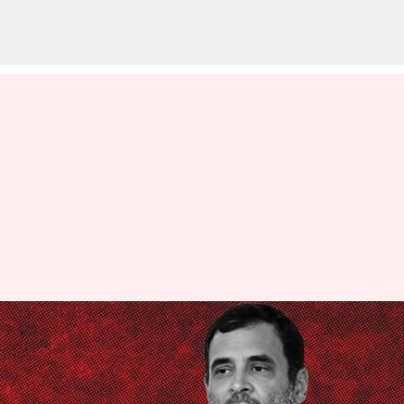
పరువు నష్టం కేసు: రాహుల్ గాంధీ
పిటిషన్‌పై విచారణ మే 3వ తేదీకి
వాయిదా