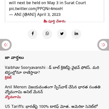
will next be held on May 3 in Surat Court
pic.twitter.com/PPQNr4moxH
— ANI (@ANI)
April 3, 2023
మీరు పూర్తి చేశారు
తాజా వార్తలు
Vaibhav Sooryavanshi : రెడ్ బాల్ క్రికెట్‌పై వైభవ్ ఫోకస్.. మరి
టెస్టుల్లోనూ రాణిస్తాడా?
క్రికెట్
Anil Menon: విజయవంతంగా స్పేస్‌వాక్‌ చేసిన భారత సంతతి
వ్యోమగామి అనిల్‌ మేనన్
వ్యోమగామి
US Tariffs: భారత్‌పై 100% టారిఫ్‌ మోత.. అమెరికా సెనెట్‌లో