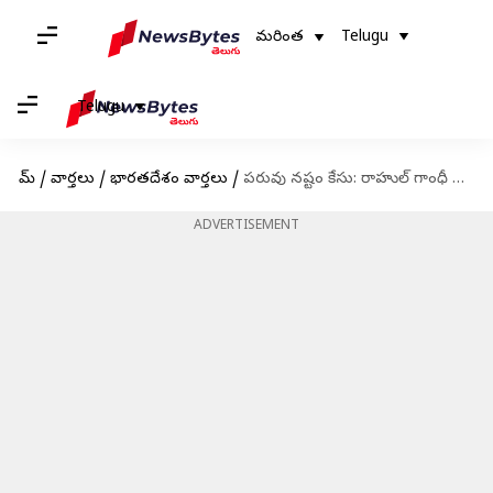
మరింత
Telugu
Telugu
హోమ్
/
వార్తలు
/
భారతదేశం వార్తలు
/
పరువు నష్టం కేసు: రాహుల్ గాంధీ పిటిషన్‌పై విచారణ మే 3వ తేదీకి వాయిదా
ADVERTISEMENT