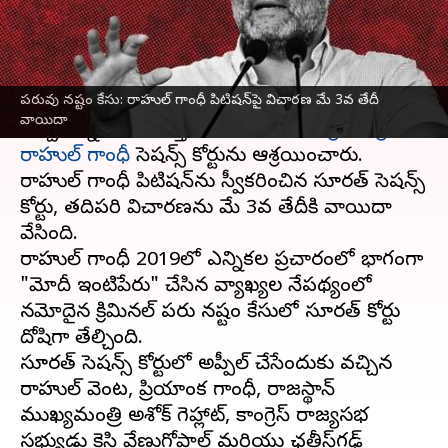
వ్రాసిన వారు
Apr 03, 2023
03:48 pm
Stalin
ఈ వార్తాకథనం ఏంటి
పరువు నష్టం కేసు: రాహుల్ గాంధీ పిటిషన్‌పై విచారణ మే 3వ తేదీ
పరువు నష్టం కేసు
లో తనను దోషిగా సూరత్ కోర్టు
వాయిదా
తేల్చడాన్ని సవాల్ చేస్తూ సోమవారం
కాంగ్రెస్ అగ్రనేత
రాహుల్ గాంధీ
సెషన్స్ కోర్టును ఆశ్రయించారు.
రాహుల్ గాంధీ పిటిషన్‌ను స్వీకరించిన సూరత్ సెషన్స్
కోర్టు, తదిపరి విచారణను మే 3వ తేదీకి వాయిదా
వేసింది.
రాహుల్ గాంధీ 2019లో ఎన్నికల ప్రచారంలో భాగంగా
"మోదీ ఇంటిపేరు" చేసిన వ్యాఖ్యల నేపథ్యంలో
నమోదైన క్రిమినల్ పరువు నష్టం కేసులో సూరత్ కోర్టు
దోషిగా తేల్చింది.
సూరత్ సెషన్స్ కోర్టులో అప్పీల్ చేసేందుకు వచ్చిన
రాహుల్ వెంట, ప్రియాంక గాంధీ, రాజస్థాన్
ముఖ్యమంత్రి అశోక్ గెహ్లాట్, కాంగ్రెస్ రాజ్యసభ
సభ్యుడు కెసి వేణుగోపాల్ మరియు ఛత్తీస్‌గఢ్