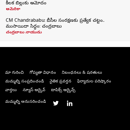
కీలక బిల్లుకు ఆమోదం
అమెరికా
CM Chandrababu: బీసీల సంరక్షణకు ప్రత్యేక చట్టం..
ముసాయిదా సిద్ధం: చంద్రబాబు
చంద్రబాబు నాయుడు
మా గురించి
గోప్యతా విధానం
నిబంధనలు & షరతులు
మమ్మల్ని సంప్రదించండి
నైతిక ప్రవర్తన
ఫిర్యాదుల పరిష్కారం
వార్తలు
న్యూస్ ఆర్కైవ్
టాపిక్స్ ఆర్కైవ్స్
మమ్మల్ని అనుసరించండి