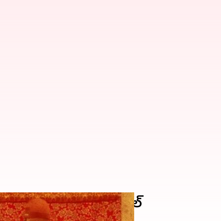
 కేక్ కటింగ్, వీడియో వైరల్