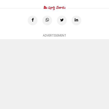
మీరు పూర్తి చేశారు
ADVERTISEMENT