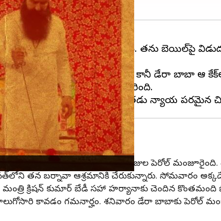
 వివాదంలో చిక్కుకునే అవకాశం ఉంది. తను బెయిల్‌పై వి
 బాబా.
ంతవరకు ఎలాంటి అభ్యంతరం లేదు. కానీ డేరా బాబా ఆ కేక్
ది. ఇప్పుడు ఆ వీడియో వైరల్‌గా మారింది.
ావడం ఇది నాలుగోసారి
ు శిక్ష అనుభవిస్తున్న డేరా బాబాకు 40 రోజుల పెరోల్ మంజూరైంది
 తన బర్నావా ఆశ్రమానికి చేరుకున్నారు. సోమవారం అక్కడే కేక్
ీ మంత్రి క్రిషన్ కుమార్ బేడీ సహా హర్యానాకు చెందిన కొంతమంది 
ుగోసారి కావడం గమనార్హం. శనివారం డేరా బాబాకు పెరోల్ మంజూరైన