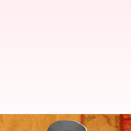
డేరా బాబా స్టైలే వేరు! పొడవాటి ఖడ్గంతో