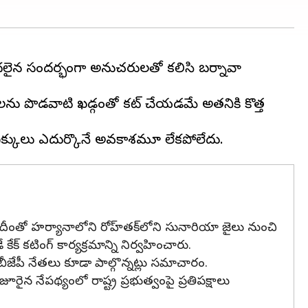
డుదలైన సందర్భంగా అనుచరులతో కలిసి బర్నావా
‌లను పొడవాటి ఖడ్గంతో కట్ చేయడమే అతనికి కొత్త
. దీంతో హర్యానాలోని రోహ్‌తక్‌లోని సునారియా జైలు నుంచి
 కటింగ్ కార్యక్రమాన్ని నిర్వహించారు.
బీజేపీ నేతలు కూడా పాల్గొన్నట్లు సమాచారం.
 నేపథ్యంలో రాష్ట్ర ప్రభుత్వంపై ప్రతిపక్షాలు