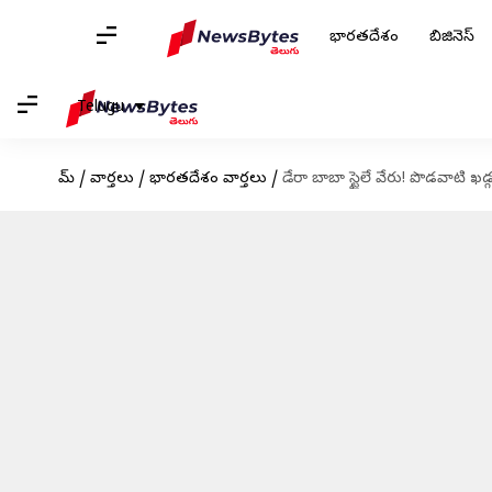
భారతదేశం
బిజినెస్
Telugu
హోమ్
/
వార్తలు
/
భారతదేశం వార్తలు
/
డేరా బాబా స్టైలే వేరు! పొడవాటి ఖడ్