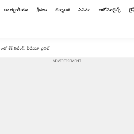
అంతర్జాతీయం
క్రీడలు
టెక్నాలజీ
సినిమా
ఆటోమొబైల్స్
లైఫ్
గంతో కేక్ కటింగ్, వీడియో వైరల్
ADVERTISEMENT