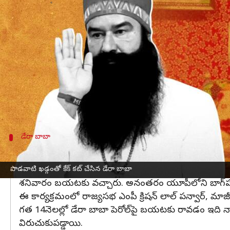
వ్రాసిన వారు
Jan 24, 2023
05:30 pm
Stalin
ఈ వార్తాకథనం ఏంటి
పెరోల్‌‌పై జైలు నుంచి బయటకు వచ్చిన డేరా బాబా మరో
ఆశ్రమంలో కేక్ కటింగ్ కార్యక్రమం ఏర్పాటు చేశారు డేరా
ఒకటి కాదు, ఏకంగా ఐదు భారీ కేకులను కట్ చేశారు. ఇ
చిక్కులు తెచ్చే పెట్టే అవకాశం ఉందనే ప్రచారం జరుగుతోం
డేరా బాబా
గత 14నెలల్లో డేరా బాబా పెరోల్‌పై బయటకు ర
తన ఇద్దరు శిష్యులపై అత్యాచారం చేసిన కేసులో 20ఏళ్ల జైల
పొడవాటి ఖడ్గంతో కేక్ కట్ చేసిన డేరా బాబా
శనివారం బయటకు వచ్చారు. అనంతరం యూపీలోని బాగ్‌పత్‌లోని
ఈ కార్యక్రమంలో రాజ్యసభ ఎంపీ క్రిషన్ లాల్ పన్వార్, మాజ
గత 14నెలల్లో డేరా బాబా పెరోల్‌పై బయటకు రావడం ఇది నాల
విరుచుకుపడ్డాయి.