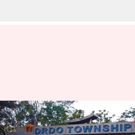
DRDO Scientist Died : డీఆర్​డీఓ
యువశాస్త్రవేత్త ఆత్మహత్య..
ఉద్యోగానికి రాజీనామా చేసి..