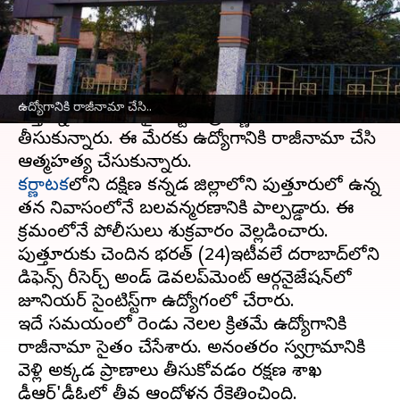
వ్రాసిన వారు
Dec 15, 2023
06:15 pm
TEJAVYAS BESTHA
ఈ వార్తాకథనం ఏంటి
హైదరాబాద్‌
లోని డీఆర్​డీఓ (DRDO)లో ఉద్యోగం
ఉద్యోగానికి రాజీనామా చేసి..
చేస్తున్న ఓ యువ సైంటిస్ట్‌ తీవ్ర నిర్ణయం
తీసుకున్నారు. ఈ మేరకు ఉద్యోగానికి రాజీనామా చేసి
కర్ణాటక
లోని దక్షిణ కన్నడ జిల్లాలోని పుత్తూరులో ఉన్న
తన నివాసంలోనే బలవన్మరణానికి పాల్పడ్డారు. ఈ
క్రమంలోనే పోలీసులు శుక్రవారం వెల్లడించారు.
పుత్తూరుకు చెందిన భరత్ (24)ఇటీవలే హైదరాబాద్‌లోని
డిఫెన్స్ రీసెర్చ్ అండ్ డెవలప్‌మెంట్ ఆర్గనైజేషన్‌లో
జూనియర్‌ సైంటిస్ట్‌గా ఉద్యోగంలో చేరారు.
ఇదే సమయంలో రెండు నెలల క్రితమే ఉద్యోగానికి
రాజీనామా సైతం చేసేశారు. అనంతరం స్వగ్రామానికి
వెళ్లి అక్కడ ప్రాణాలు తీసుకోవడం రక్షణ శాఖ