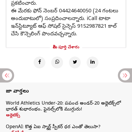
ప్రకటించారు.
ఈ మేరకు ఫోన్‌ నెంబర్‌ 04424640050 (24 గంటలు
అందుబాటులో) సంప్రదించాలన్నారు. iCall టాటా
ఇన్‌స్టిట్యూట్ ఆఫ్ సోషల్ సైన్సెస్ 9152987821 కాల్‌
చేసి కౌన్సెలింగ్‌ పొందవచ్చన్నారు.
మీరు పూర్తి చేశారు
తాజా వార్తలు
World Athletics Under-20: ప్రపంచ అండర్-20 అథ్లెటిక్స్‌లో
భారత్‌ శుభారంభం.. ఫైనల్స్‌లోకి ముగ్గురు!
అథ్లెటిక్స్
OpenAI: కొత్త ఏఐ స్మార్ట్ స్పీకర్ ధర ఎంతో తెలుసా?