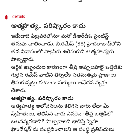
details
ఆత్మహత్య.. పరిష్కారం కాదు
ఇదే ఏడాది ఫిబ్రవరిలోనూ మరో డీఆర్‌డీఓ సైంటిస్ట్‌
తనువు చాలించాడు. బి.రమేష్‌ (38) హైదరాబాద్‌లోని
తన నివాసంలో ఫ్యాన్‌కు ఉరేసుకుని ఆత్మహత్యకు
పాల్పడ్డారు.
ఆర్థిక ఇబ్బందుల కారణంగా తీవ్ర అప్పులపాలై ఒత్తిడికు
గురైన రమేష్‌ వాటిని తీర్చలేక సతమతమై ప్రాణాలు
తీసుకున్నట్లు కుటుంబ సభ్యులు ఆవేదన వ్యక్తం
చేశారు.
ఆత్మహత్య.. పరిష్కారం కాదు
ఆత్మహత్య ఆలోచనలను కలిగిన వారు లేదా మీ
స్నేహితులు, తెలిసిన వారు ఎవరైనా తీవ్ర ఒత్తిడిలో
బలవన్మరణానికి పాల్పడాలని భావిస్తే స్నేహ
ఫౌండేషన్'ను సంప్రదించాలని ఆ సంస్థ ప్రతినిధులు