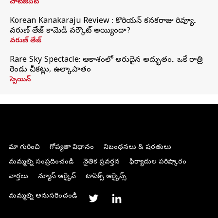
చాట్‌జీపీటీ
Korean Kanakaraju Review : కొరియన్ కనకరాజు రివ్యూ..
వరుణ్ తేజ్ కామెడీ వర్కౌట్ అయ్యిందా?
వరుణ్ తేజ్
Rare Sky Spectacle: ఆకాశంలో అరుదైన అద్భుతం.. ఒకే రాత్రి
రెండు చీకట్లు, ఉల్కాపాతం
స్పెయిన్
మా గురించి
గోప్యతా విధానం
నిబంధనలు & షరతులు
మమ్మల్ని సంప్రదించండి
నైతిక ప్రవర్తన
ఫిర్యాదుల పరిష్కారం
వార్తలు
న్యూస్ ఆర్కైవ్
టాపిక్స్ ఆర్కైవ్స్
మమ్మల్ని అనుసరించండి