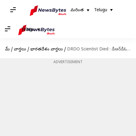
మరింత
Telugu
Telugu
హోమ్
/
వార్తలు
/
భారతదేశం వార్తలు
/
DRDO Scientist Died : డీఆర్​డీఓ యువశాస్త్రవేత్త ఆత్మహత్య.. ఉద్యోగానికి రాజీనామా చేసి..
ADVERTISEMENT