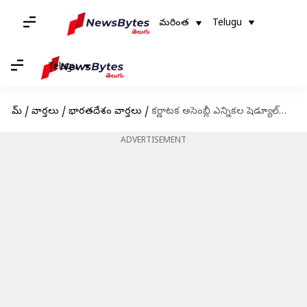
మరింత
Telugu
Telugu
హోమ్
/
వార్తలు
/
భారతదేశం వార్తలు
/
కర్ణాటక అసెంబ్లీ ఎన్నికల షెడ్యూల్‌ను ప్రకటించిన ఈసీ; మే 10న పోలింగ్, 13న కౌంటింగ్
ADVERTISEMENT