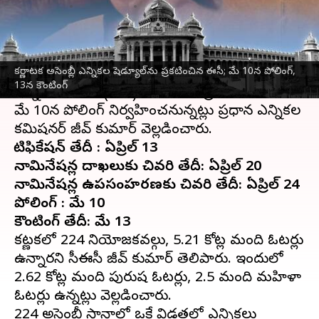
వ్రాసిన వారు
Mar 29, 2023
12:19 pm
Stalin
ఈ వార్తాకథనం ఏంటి
కర్ణాటక అసెంబ్లీ ఎన్నికల షెడ్యూల్‌ను ప్రకటించిన ఈసీ; మే 10న పోలింగ్,
కర్ణాటక అసెంబ్లీ ఎలక్షన్ ఎన్నికల షెడ్యూల్‌ను భారత
13న కౌంటింగ్
ఎన్నికల సంఘం(ఈసీ) బుధవారం ప్రకటించింది.
మే 10న పోలింగ్ నిర్వహించనున్నట్లు ప్రధాన ఎన్నికల
నోటిఫికేషన్ తేదీ : ఏప్రిల్ 13
నామినేషన్ల దాఖలుకు చివరి తేదీ: ఏప్రిల్ 20
నామినేషన్ల ఉపసంహరణకు చివరి తేదీ: ఏప్రిల్ 24
పోలింగ్ : మే 10
కౌంటింగ్ తేదీ: మే 13
కర్ణాటకలో 224 నియోజకవర్గాలు, 5.21 కోట్ల మంది ఓటర్లు
ఉన్నారని సీఈసీ రాజీవ్ కుమార్ తెలిపారు. ఇందులో
2.62 కోట్ల మంది పురుష ఓటర్లు, 2.5 మంది మహిళా
ఓటర్లు ఉన్నట్లు వెల్లడించారు.
224 అసెంబ్లీ స్థానాల్లో ఒకే విడతలో ఎన్నికలు