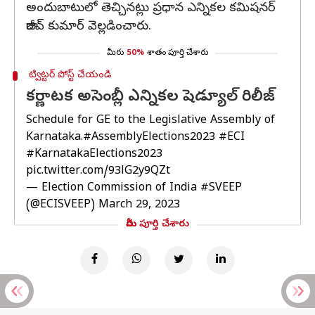
అందుబాటులో తెచ్చినట్లు ప్రధాన ఎన్నికల కమిషనర్
రాజీవ్ కుమార్ వెల్లడించారు.
మీరు
50%
శాతం పూర్తి చేశారు
ట్విట్టర్ పోస్ట్ చేయండి
కర్ణాటక అసెంబ్లీ ఎన్నికల షెడ్యూల్ రిలీజ్
Schedule for GE to the Legislative Assembly of
Karnataka.
#AssemblyElections2023
#ECI
#KarnatakaElections2023
pic.twitter.com/93lG2y9QZt
— Election Commission of India #SVEEP
(@ECISVEEP)
March 29, 2023
మీరు పూర్తి చేశారు