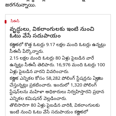
సీఈసీ
వృద్ధులు, వికలాంగులకు ఇంటి నుంచి
ఓటు వేసే సదుపాయం
కర్ణాటకలో కొత్త ఓటర్లు 9.17 లక్షల మంది ఓటర్లు ఉన్నట్లు
సీఈసీ పేర్కొన్నారు.
2.15 లక్షల మంది ఓటర్లు 80 ఏళ్లు పైబడిన వారే
ఉన్నట్లు సీఈసీ తెలిపారు. 16,976 మంది ఓటర్లు 100
ఏళ్లు పైబడిన వారని వివరించారు.
కర్ణాటక ఎన్నికల కోసం 58,282 పోలింగ్ స్టేషన్లను ఏర్పాటు
చేస్తున్నట్లు ప్రకటించారు. ఇందులో 1,320 పోలింగ్
స్టేషన్‌లను మహిళా అధికారులు నిర్వహిస్తారని ప్రధాన
ఎన్నికల కమిషనర్ వెల్లడించారు.
తొలిసారిగా 80 ఏళ్లు పైబడిన వారికి, వికలాంగులకు
ఇంటి నుంచి ఓటు వేసే సదుపాయం కర్ణాటకలో