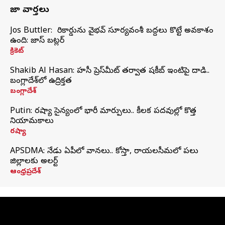
తాజా వార్తలు
Jos Buttler: నా రికార్డును వైభవ్ సూర్యవంశీ బద్దలు కొట్టే అవకాశం
ఉంది: జాస్ బట్లర్
క్రికెట్
Shakib Al Hasan: హసీనా ప్రెస్‌మీట్‌ తర్వాత షకీబ్‌ ఇంటిపై దాడి..
బంగ్లాదేశ్‌లో ఉద్రిక్తత
బంగ్లాదేశ్
Putin: రష్యా సైన్యంలో భారీ మార్పులు.. కీలక పదవుల్లో కొత్త
నియామకాలు
రష్యా
APSDMA: నేడు ఏపీలో వానలు.. కోస్తా, రాయలసీమలో పలు
జిల్లాలకు అలర్ట్
ఆంధ్రప్రదేశ్