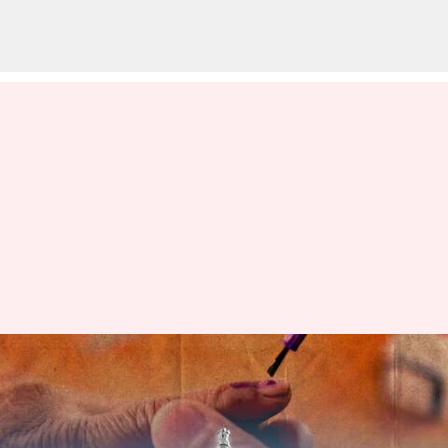
కర్ణాటక అసెంబ్లీ ఎన్నికల షెడ్యూల్‌ను
ప్రకటించిన ఈసీ; మే 10న పోలింగ్,
13న కౌంటింగ్