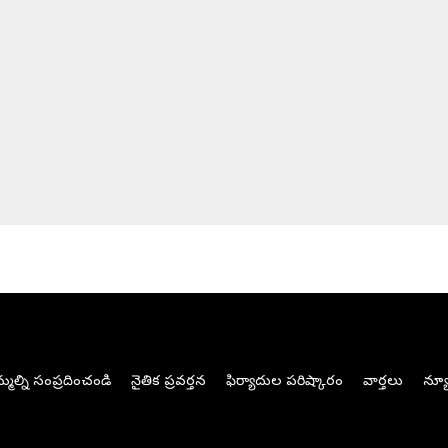
మల్ని సంప్రదించండి
నైతిక ప్రవర్తన
ఫిర్యాదుల పరిష్కారం
వార్తలు
న్యూ