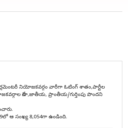
పార్లమెంటరీ నియోజకవర్గం వారీగా ఓటింగ్ శాతం,పార్టీల
జకవర్గాల డేటా,జాతీయ, ప్రాంతీయ/గుర్తింపు పొందని
ంచారు.
19లో ఆ సంఖ్య 8,054గా ఉండింది.