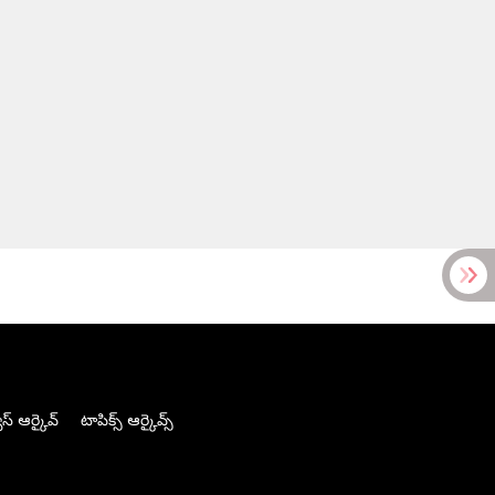
స్ ఆర్కైవ్
టాపిక్స్ ఆర్కైవ్స్