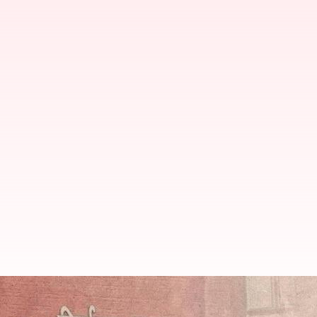
ECI: లోక్‌సభ ఎన్నికల డేటాసెట్'ను వ