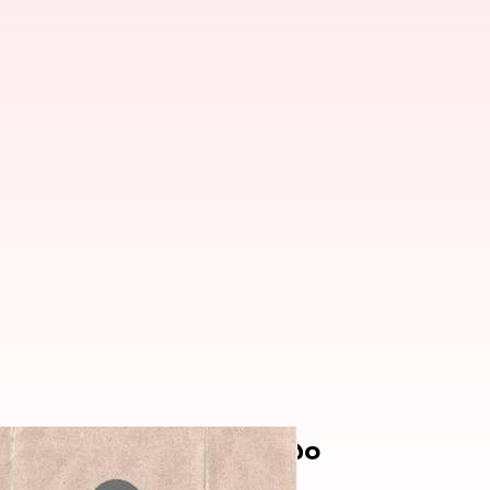
ిడుదల చేసిన ఎన్నికల సంఘం