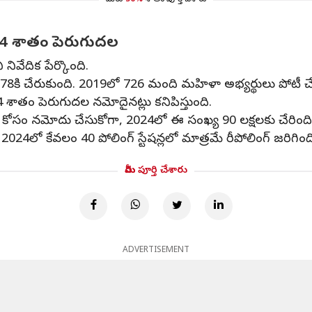
మీరు
50%
శాతం పూర్తి చేశారు
46.4 శాతం పెరుగుదల
ివేదిక పేర్కొంది.
8కి చేరుకుంది. 2019లో 726 మంది మహిళా అభ్యర్థులు పోటీ చే
46.4 శాతం పెరుగుదల నమోదైనట్లు కనిపిస్తుంది.
 కోసం నమోదు చేసుకోగా, 2024లో ఈ సంఖ్య 90 లక్షలకు చేరింది
 2024లో కేవలం 40 పోలింగ్ స్టేషన్లలో మాత్రమే రీపోలింగ్ జరిగింద
మీరు పూర్తి చేశారు
ADVERTISEMENT