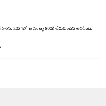
సారని, 2024లో ఆ సంఖ్య 800కి చేరుకుందని తెలిపింది.
.
ి.