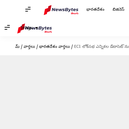
భారతదేశం
బిజినెస్
Telugu
హోమ్
/
వార్తలు
/
భారతదేశం వార్తలు
/
ECI: లోక్‌సభ ఎన్నికల డేటాసెట్