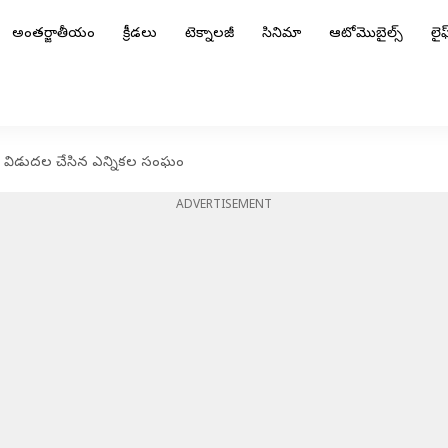
అంతర్జాతీయం
క్రీడలు
టెక్నాలజీ
సినిమా
ఆటోమొబైల్స్
లైఫ్
'ను విడుదల చేసిన ఎన్నికల సంఘం
ADVERTISEMENT