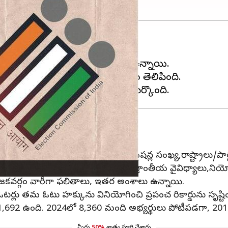
 డేటా సెట్‌ను విడుదల చేసింది.
 అసెంబ్లీ ఎన్నికలపై 14 నివేదికలు ఉన్నాయి.
న లక్ష్యంగా రూపొందించబడినట్లు తెలిపింది.
వినియోగించారు
ణ,ఎన్నికల అధికారుల సంఖ్య, పోలింగ్ స్టేషన్ల సంఖ్య,రాష్ట్రాలు/
ల వారీగా మహిళా ఓటర్ల భాగస్వామ్యం,ప్రాంతీయ వైవిధ్యాలు,నియో
నియోజకవర్గం వారీగా ఫలితాలు, ఇతర అంశాలు ఉన్నాయి.
టర్లు తమ ఓటు హక్కును వినియోగించి ప్రపంచ రికార్డును సృష్టి
1,692 ఉంది. 2024లో 8,360 మంది అభ్యర్థులు పోటీపడగా, 20