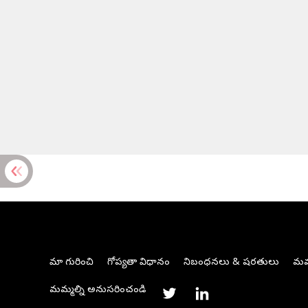
మా గురించి
గోప్యతా విధానం
నిబంధనలు & షరతులు
మమ్
మమ్మల్ని అనుసరించండి