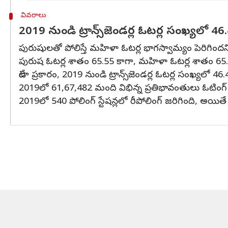
వివరాలు
2019 నుండి ట్రాన్స్‌జెండర్ల ఓటర్ల సంఖ్యలో 
పురుషులతో పోలిస్తే మహిళా ఓటర్ల భాగస్వామ్యం పెరిగిందని న
పురుష ఓటర్ల శాతం 65.55 కాగా, మహిళా ఓటర్ల శాతం 65.7
డేటా ప్రకారం, 2019 నుండి ట్రాన్స్‌జెండర్ల ఓటర్ల సంఖ్యలో 
2019లో 61,67,482 మంది విభిన్న ప్రతిభావంతులు ఓటింగ్
2019లో 540 పోలింగ్ స్టేషన్లలో రీపోలింగ్ జరిగింది, అయితే