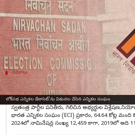
వ్రాసిన వారు
Dec 26, 2024
05:22 pm
Sirish Praharaju
ఈ వార్తాకథనం ఏంటి
భారత
ఎన్నికల సంఘం
(ECI) గురువారం
లోక్‌సభ
ఎన్నికల
ఈ డేటా సెట్‌లో 42 గణాంక నివేదికలు, నాలుగు రాష్ట్రాల
100 గణాంకాలను విడుదల చేసి, అవి పారదర్శకత, పరిశోధ
వివరాలు
64.64 కోట్ల మంది ఓటర్లు తమ ఓటు హక్కును 
ఈ డేటా సెట్‌లో పార్లమెంటరీ, అసెంబ్లీ నియోజకవర్గాల వివర
వారీగా ఓట్ల వాటా,లింగ ఆధారిత ఓటింగ్ వివరాలు,రాష్ట్రా
లోక్‌సభ ఎన్నికల డేటాసెట్'ను విడుదల చేసిన ఎన్నికల సంఘం
స్వతంత్ర పార్టీల పనితీరు, గెలిచిన అభ్యర్థుల విశ్లేషణ,
భారత ఎన్నికల సంఘం (ECI) ప్రకారం, 64.64 కోట్ల మంది ఓ
2024లో నామినేషన్ల సంఖ్య 12,459 కాగా, 2019లో అది 1