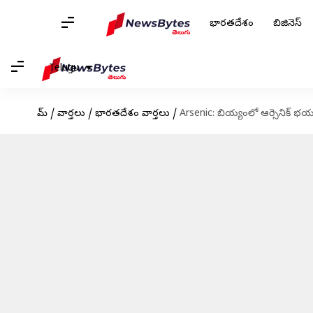
భారతదేశం
బిజినెస్
Telugu
హోమ్
/
వార్తలు
/
భారతదేశం వార్తలు
/
Arsenic: బియ్యంలో ఆర్సెనిక్‌ భయం