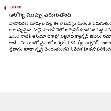
Details
ఆరోగ్య ముప్పు పెరుగుతోంది
వాతావరణ మార్పుల వల్ల ఈ కాలుష్యం మరింత పెరుగుతుందని
కాలుష్యమైన మట్టి, సాగునీటిలో ఆర్సెనిక్‌ ఉండటం పెద్ద
2050 నాటికి ఆసియా దేశాల్లో లక్షలాది క్యాన్సర్‌ కేసులు నమో
అదే సమయంలో చైనాలో ఒక్కటే 1.34 కోట్ల ఆర్సెనిక్‌ సంబ
ప్రభావం కూడా వృద్ధి చెందుతుందని నివేదిక హితవుపలికింది