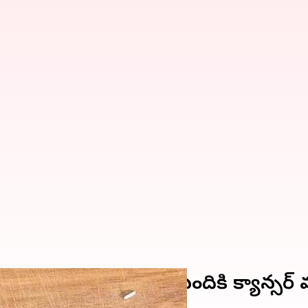
్రపంచవ్యాప్తంగా 20% మందికి క్యాన్సర్‌ 