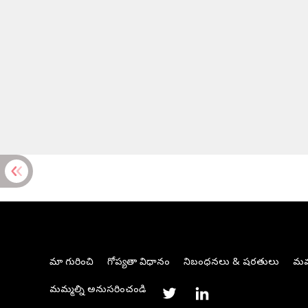
మా గురించి
గోప్యతా విధానం
నిబంధనలు & షరతులు
మమ్
మమ్మల్ని అనుసరించండి