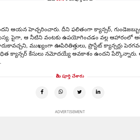
మీరు
50%
శాతం పూర్తి చేశారు
 ఆయన హెచ్చరించారు. దీని ఫలితంగా క్యాన్సర్‌, గుండెజబ్బు
 సమస్య. పైగా, ఆ నీటిని వంటకు ఉపయోగించడం వల్ల ఆహారంలో ఆర్
దుకావచ్చని, ముఖ్యంగా ఊపిరితిత్తులు, ప్రొస్టేట్‌ క్యాన్సర్లు పెర
ంధిత క్యాన్సర్‌ కేసులు నమోదయ్యే అవకాశం ఉందని పేర్కొన్నా
.
మీరు పూర్తి చేశారు
ADVERTISEMENT