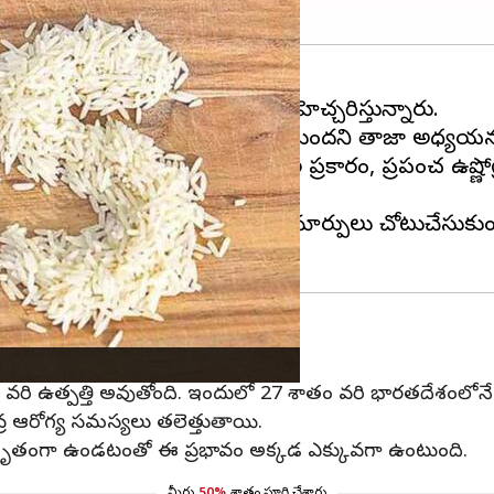
రితత 2050 నాటికి మరింత తీవ్రమవుతుందని తాజా అధ్యయన ని
తమైంది. అధ్యయనంలో పేర్కొన్న వివరాల ప్రకారం, ప్రపంచ ఉష్ణోగ్
ెరిగితే వరి మొక్కల జీవన విధానంలో మార్పులు చోటుచేసుకుం
న్నుల వరి ఉత్పత్తి అవుతోంది. ఇందులో 27 శాతం వరి భారతదేశంలోన
వ్ర ఆరోగ్య సమస్యలు తలెత్తుతాయి.
్తృతంగా ఉండటంతో ఈ ప్రభావం అక్కడ ఎక్కువగా ఉంటుంది.