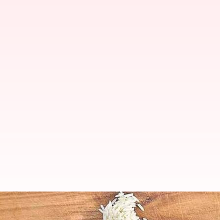
Arsenic: బియ్యంలో ఆర్సెనిక్‌ భయం.. ప