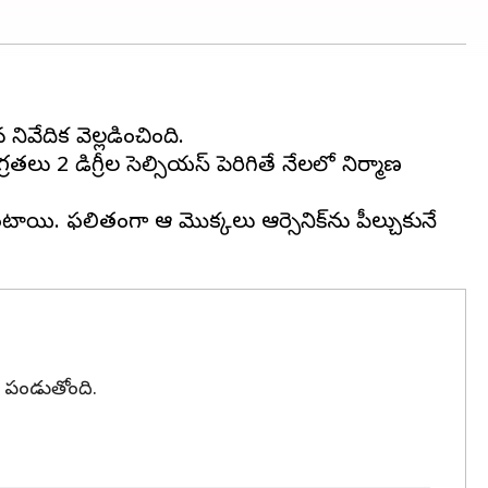
వేదిక వెల్లడించింది.
రతలు 2 డిగ్రీల సెల్సియస్‌ పెరిగితే నేలలో నిర్మాణ
టాయి. ఫలితంగా ఆ మొక్కలు ఆర్సెనిక్‌ను పీల్చుకునే
ే పండుతోంది.