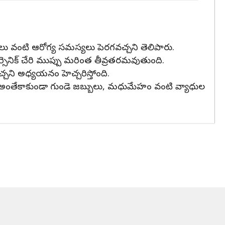
లు వంటి ఆరోగ్య సమస్యలు పెరగవచ్చని తెలిపారు.
సెనిక్‌ చేరి ముప్పు మరింత తీవ్రతరమవుతుంది.
గవచ్చని అధ్యయనం హెచ్చరిస్తోంది.
రు. అంతేకాకుండా గుండె జబ్బులు, మధుమేహం వంటి వ్యాధుల