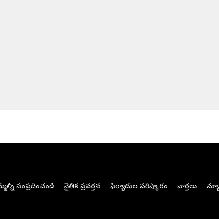
మల్ని సంప్రదించండి
నైతిక ప్రవర్తన
ఫిర్యాదుల పరిష్కారం
వార్తలు
న్యూ