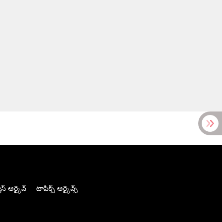
స్ ఆర్కైవ్
టాపిక్స్ ఆర్కైవ్స్