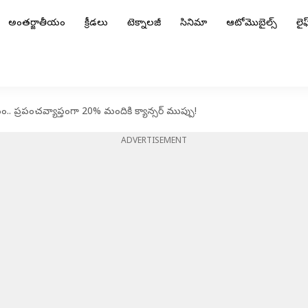
అంతర్జాతీయం
క్రీడలు
టెక్నాలజీ
సినిమా
ఆటోమొబైల్స్
లైఫ్
.. ప్రపంచవ్యాప్తంగా 20% మందికి క్యాన్సర్‌ ముప్పు!
ADVERTISEMENT