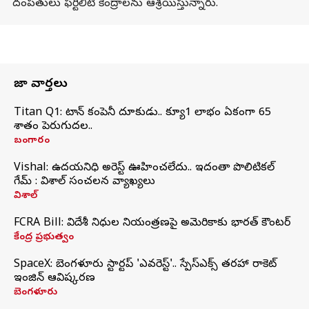
దంపతులు ఫర్టిలిటీ కేంద్రాలను ఆశ్రయిస్తున్నారు.
తాజా వార్తలు
Titan Q1: టైటాన్ కంపెనీ దూకుడు.. క్యూ1 లాభం ఏకంగా 65
శాతం పెరుగుదల..
బంగారం
Vishal: ఉదయనిధి అరెస్ట్‌ ఊహించలేదు.. ఇదంతా పొలిటికల్
గేమ్ : విశాల్ సంచలన వ్యాఖ్యలు
విశాల్
FCRA Bill: విదేశీ నిధుల నియంత్రణపై అమెరికాకు భారత్‌ కౌంటర్
కేంద్ర ప్రభుత్వం
SpaceX: బెంగళూరు స్టార్టప్‌ 'ఎవరెస్ట్'.. స్పేస్‌ఎక్స్ తరహా రాకెట్‌
ఇంజిన్‌ ఆవిష్కరణ
బెంగళూరు