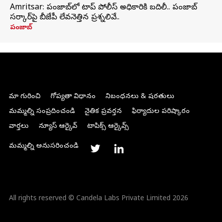
Amritsar: పంజాబ్‌లో టాప్ పోలీస్ అధికారికి బదిలీ.. పంజాబ్
సర్కార్‌పై బీజేపీ లేవనెత్తిన ప్రశ్నలివే..
పంజాబ్
మా గురించి
గోప్యతా విధానం
నిబంధనలు & షరతులు
మమ్మల్ని సంప్రదించండి
నైతిక ప్రవర్తన
ఫిర్యాదుల పరిష్కారం
వార్తలు
న్యూస్ ఆర్కైవ్
టాపిక్స్ ఆర్కైవ్స్
మమ్మల్ని అనుసరించండి
All rights reserved © Candela Labs Private Limited 2026