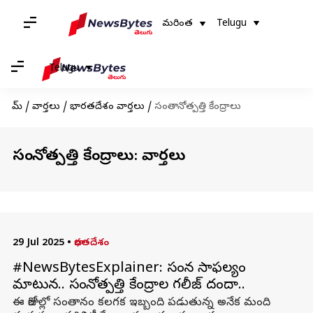
మరింత
Telugu
Telugu
హోమ్
/
వార్తలు
/
భారతదేశం వార్తలు
/
సంతానోత్పత్తి కేంద్రాలు
సంతానోత్పత్తి కేంద్రాలు: వార్తలు
29 Jul 2025
•
భారతదేశం
#NewsBytesExplainer: సంతాన సాఫల్యం
మాటున.. సంతానోత్పత్తి కేంద్రాల గలీజ్ దందా..
ఈ రోజుల్లో సంతానం కలగక ఇబ్బంది పడుతున్న అనేక మంది