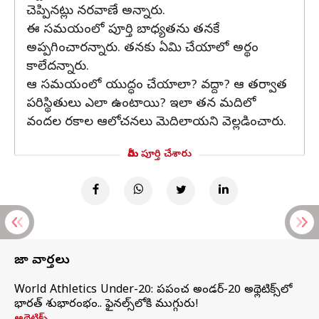
చెప్పినట్లు నరవాణే అన్నారు.
ఈ సమయంలో పూర్తి బాధ్యతను తనకే
అప్పగించారన్నారు. తనకు ఏమి చేయాలో అర్థం
కాలేదన్నారు.
ఆ సమయంలో యుద్ధం చేయాలా? వద్దా? ఆ తర్వాత
పరిస్థితులు ఎలా ఉంటాయి? ఇలా తన మదిలో
వందల రకాల ఆలోచనలు మెదిలాయని వెల్లడించారు.
మీరు పూర్తి చేశారు
తాజా వార్తలు
World Athletics Under-20: ప్రపంచ అండర్-20 అథ్లెటిక్స్‌లో
భారత్‌ శుభారంభం.. ఫైనల్స్‌లోకి ముగ్గురు!