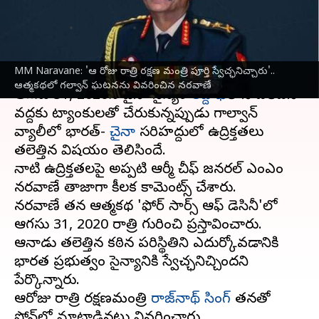
వివరించిన నరవాణే
వ్రాసిన వారు
Dec 19, 2023
12:27 pm
Stalin
ఈ వార్తాకథనం ఏంటి
MM Naravane: 'ఆ రోజు రాత్రి రక్షణ మంత్రి పూర్తి స్వేచ్ఛనిచ్చారు'..
ఆత్మకథలో గల్వాన్ ఘటనను వివరించిన నరవాణే
ఆగస్టు 31, 2020న చైనా సైన్యం
లద్దాఖ్‌
లోని ఎల్ఏసీ
వద్దకు ట్యాంకులతో చేరుకున్నప్పుడు గాల్వాన్
వ్యాలీలో భారత్-
చైనా
సరిహద్దులో ఉద్రిక్తతలు
తలెత్తిన విషయం తెలిసిందే.
నాటి ఉద్రిక్తతలపై అప్పటి ఆర్మీ చీఫ్ జనరల్ ఎంఎం
నరవాణే తాజాగా కీలక కామెంట్స్ చేశారు.
నరవాణే తన ఆత్మకథ 'ఫోర్ స్టార్స్ ఆఫ్ డెస్టినీ'లో
ఆగస్టు 31, 2020 రాత్రి గురించి ప్రస్తావించారు.
ఆనాడు తలెత్తిన కఠిన పరిస్థితిని ఎదుర్కోవడానికి
భారత ప్రభుత్వం సైన్యానికి స్వేచ్ఛనిచ్చిందని
పేర్కొన్నారు.
ఆరోజు రాత్రి రక్షణమంత్రి
రాజ్‌నాథ్‌ సింగ్‌
తనతో
ఫోన్‌లో మాట్లాడినట్లు వివరించారు.