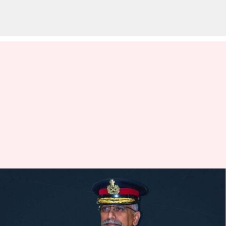
MM Naravane: 'ఆ రోజు రాత్రి రక్షణ
మంత్రి పూర్తి స్వేచ్ఛనిచ్చారు'..
ఆత్మకథలో గల్వాన్ ఘటనను