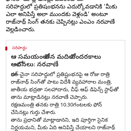
సరిహద్దులో ప్రతిష్టంభనను ఎదుర్కోవడానికి 'మీకు
ఎలా అనిపిస్తే అలా ముందకు వెళ్లండి' అంటూ
రాజ్‌నాథ్ సింగ్ తనకు చెప్పినట్లు ఎంఎం నరవాణే
సరిహద్దు
ఆ సమయంలో తన మదిలో వందరకాలు
ఆలోచనలు: నరవాణే
భారత్-చైనా సరిహద్దులో ప్రతిష్టంభనపై ఆ రోజు రాత్రి
రాజ్‌నాథ్‌ సింగ్‌‌తో పాటు విదేశీ వ్యవహారాల మంత్రి,
జాతీయ భద్రతా సలహాదారు, చీఫ్ ఆఫ్ డిఫెన్స్ స్టాఫ్‌తో
తాను మాట్లాడినట్లు నరవాణే చెప్పారు.
రక్షణమంత్రి తనకు రాత్రి 10.30గంటలకు ఫోన్
చేసినట్లు గుర్తు చేశారు.
తాను ప్రధానితో మాట్లాడానని, ఇది పూర్తిగా సైనిక
నిర్ణయమని, మీకు ఏది అనిపిస్తే చేయాలని రాజ్‌నాథ్