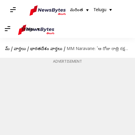
మరింత
Telugu
Telugu
హోమ్
/
వార్తలు
/
భారతదేశం వార్తలు
/
MM Naravane: 'ఆ రోజు రాత్రి రక్షణ మంత్రి పూర్తి స్వేచ్ఛనిచ్చారు'.. ఆత్మకథలో గల్వాన్ ఘటనను వివరించిన నరవాణే
ADVERTISEMENT