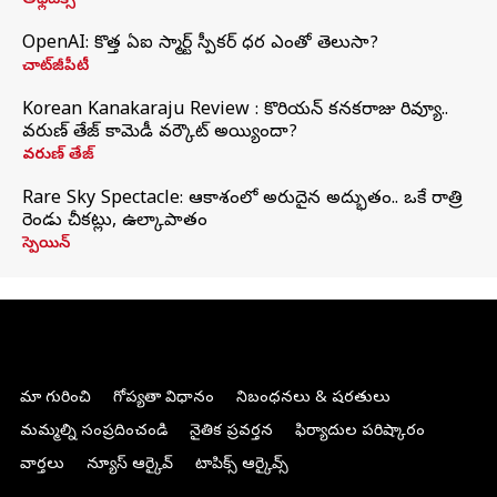
అథ్లెటిక్స్
OpenAI: కొత్త ఏఐ స్మార్ట్ స్పీకర్ ధర ఎంతో తెలుసా?
చాట్‌జీపీటీ
Korean Kanakaraju Review : కొరియన్ కనకరాజు రివ్యూ..
వరుణ్ తేజ్ కామెడీ వర్కౌట్ అయ్యిందా?
వరుణ్ తేజ్
Rare Sky Spectacle: ఆకాశంలో అరుదైన అద్భుతం.. ఒకే రాత్రి
రెండు చీకట్లు, ఉల్కాపాతం
స్పెయిన్
మా గురించి
గోప్యతా విధానం
నిబంధనలు & షరతులు
మమ్మల్ని సంప్రదించండి
నైతిక ప్రవర్తన
ఫిర్యాదుల పరిష్కారం
వార్తలు
న్యూస్ ఆర్కైవ్
టాపిక్స్ ఆర్కైవ్స్