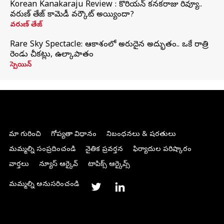
Korean Kanakaraju Review : కొరియన్ కనకరాజు రివ్యూ..
వరుణ్ తేజ్ కామెడీ వర్కౌట్ అయ్యిందా?
వరుణ్ తేజ్
Rare Sky Spectacle: ఆకాశంలో అరుదైన అద్భుతం.. ఒకే రాత్రి
రెండు చీకట్లు, ఉల్కాపాతం
స్పెయిన్
మా గురించి
గోప్యతా విధానం
నిబంధనలు & షరతులు
మమ్మల్ని సంప్రదించండి
నైతిక ప్రవర్తన
ఫిర్యాదుల పరిష్కారం
వార్తలు
న్యూస్ ఆర్కైవ్
టాపిక్స్ ఆర్కైవ్స్
మమ్మల్ని అనుసరించండి