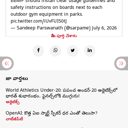
BBMP should install clear usage guidelines and
safety instructions on boards next to each
outdoor gym equipment in parks.
pic.twitter.com/iUvFUI50tJ
— Sandeep Parswanath (@sarpame)
July 6, 2026
మీరు పూర్తి చేశారు
తాజా వార్తలు
World Athletics Under-20: ప్రపంచ అండర్-20 అథ్లెటిక్స్‌లో
భారత్‌ శుభారంభం.. ఫైనల్స్‌లోకి ముగ్గురు!
అథ్లెటిక్స్
OpenAI: కొత్త ఏఐ స్మార్ట్ స్పీకర్ ధర ఎంతో తెలుసా?
చాట్‌జీపీటీ