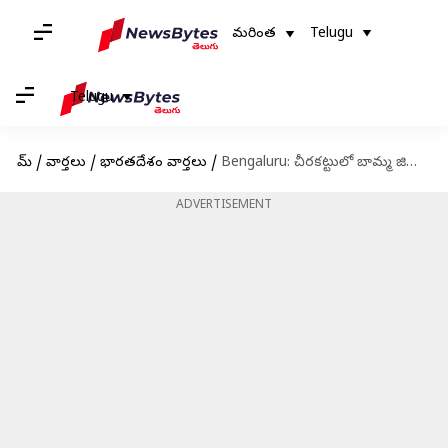
మరింత
Telugu
Telugu
హోమ్
/
వార్తలు
/
భారతదేశం వార్తలు
/
Bengaluru: చీరకట్టులో బామ్మ జిమ్ వీడియో వైరల్.. ఓపెన్ జిమ్ భద్రతపై చర్చ
ADVERTISEMENT