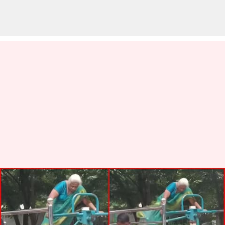
Bengaluru: చీరకట్టులో బామ్మ జిమ్
వీడియో వైరల్.. ఓపెన్ జిమ్ భద్రతపై
చర్చ