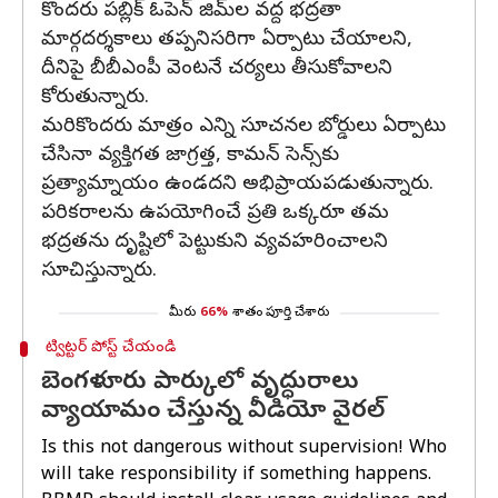
కొందరు పబ్లిక్ ఓపెన్ జిమ్‌ల వద్ద భద్రతా
మార్గదర్శకాలు తప్పనిసరిగా ఏర్పాటు చేయాలని,
దీనిపై బీబీఎంపీ వెంటనే చర్యలు తీసుకోవాలని
కోరుతున్నారు.
మరికొందరు మాత్రం ఎన్ని సూచనల బోర్డులు ఏర్పాటు
చేసినా వ్యక్తిగత జాగ్రత్త, కామన్ సెన్స్‌కు
ప్రత్యామ్నాయం ఉండదని అభిప్రాయపడుతున్నారు.
పరికరాలను ఉపయోగించే ప్రతి ఒక్కరూ తమ
భద్రతను దృష్టిలో పెట్టుకుని వ్యవహరించాలని
సూచిస్తున్నారు.
మీరు
66%
శాతం పూర్తి చేశారు
ట్విట్టర్ పోస్ట్ చేయండి
బెంగళూరు పార్కులో వృద్ధురాలు
వ్యాయామం చేస్తున్న వీడియో వైరల్
Is this not dangerous without supervision! Who
will take responsibility if something happens.