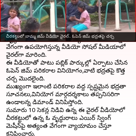
వ్రాసిన వారు
Jul 08, 2026
11:31 am
Sirish Praharaju
ఈ వార్తాకథనం ఏంటి
బెంగళూరు
లోని ఓ పార్కులో చీరకట్టులో ఉన్న ఓ
చీరకట్టులో బామ్మ జిమ్ వీడియో వైరల్.. ఓపెన్ జిమ్ భద్రతపై చర్చ
వృద్ధురాలు ఓపెన్ జిమ్‌లోని వ్యాయామ పరికరాన్ని
వేగంగా ఉపయోగిస్తున్న వీడియో సోషల్ మీడియాలో
వైరల్‌గా మారింది.
ఈ వీడియోతో పాటు పబ్లిక్ పార్కుల్లో ఏర్పాటు చేసిన
ఓపెన్ జిమ్ పరికరాల వినియోగం,వాటి భద్రతపై కొత్త
చర్చ మొదలైంది.
ముఖ్యంగా ఇలాంటి పరికరాల వద్ద స్పష్టమైన భద్రతా
సూచనలు,వినియోగ మార్గదర్శకాలు తప్పనిసరిగా
ఉండాలన్న డిమాండ్ వినిపిస్తోంది.
సుమారు 10 సెకన్ల నిడివి ఉన్న ఈ వైరల్ వీడియోలో
చీరకట్టులో ఉన్న ఓ వృద్ధురాలు ఎయిర్ స్వింగ్
మెషీన్‌పై అత్యంత వేగంగా వ్యాయామం చేస్తూ
కనిపించారు.