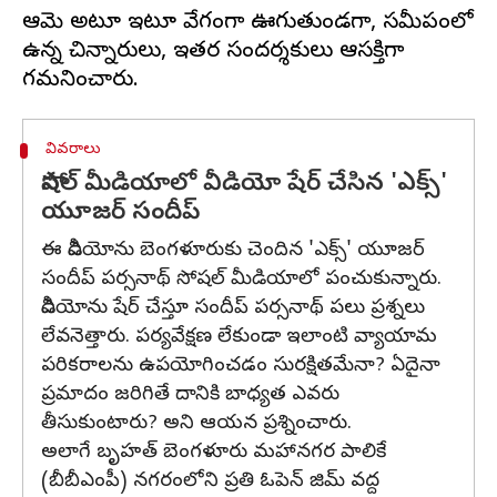
ఆమె అటూ ఇటూ వేగంగా ఊగుతుండగా, సమీపంలో
ఉన్న చిన్నారులు, ఇతర సందర్శకులు ఆసక్తిగా
వివరాలు
సోషల్ మీడియాలో వీడియో షేర్ చేసిన 'ఎక్స్'
యూజర్ సందీప్
ఈ వీడియోను బెంగళూరుకు చెందిన 'ఎక్స్' యూజర్
సందీప్ పర్సనాథ్ సోషల్ మీడియాలో పంచుకున్నారు.
వీడియోను షేర్ చేస్తూ సందీప్ పర్సనాథ్ పలు ప్రశ్నలు
లేవనెత్తారు. పర్యవేక్షణ లేకుండా ఇలాంటి వ్యాయామ
పరికరాలను ఉపయోగించడం సురక్షితమేనా? ఏదైనా
ప్రమాదం జరిగితే దానికి బాధ్యత ఎవరు
తీసుకుంటారు? అని ఆయన ప్రశ్నించారు.
అలాగే బృహత్ బెంగళూరు మహానగర పాలికే
(బీబీఎంపీ) నగరంలోని ప్రతి ఓపెన్ జిమ్ వద్ద