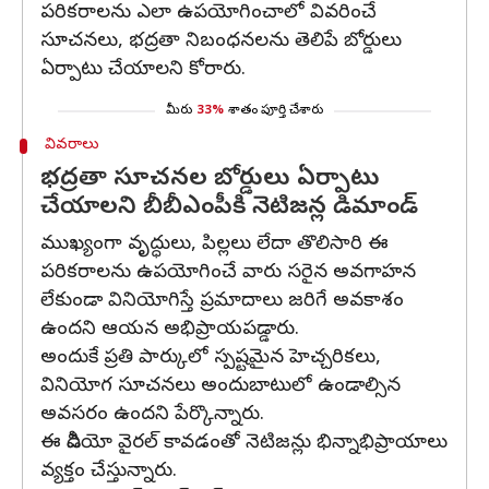
పరికరాలను ఎలా ఉపయోగించాలో వివరించే
సూచనలు, భద్రతా నిబంధనలను తెలిపే బోర్డులు
ఏర్పాటు చేయాలని కోరారు.
మీరు
33%
శాతం పూర్తి చేశారు
వివరాలు
భద్రతా సూచనల బోర్డులు ఏర్పాటు
చేయాలని బీబీఎంపీకి నెటిజన్ల డిమాండ్
ముఖ్యంగా వృద్ధులు, పిల్లలు లేదా తొలిసారి ఈ
పరికరాలను ఉపయోగించే వారు సరైన అవగాహన
లేకుండా వినియోగిస్తే ప్రమాదాలు జరిగే అవకాశం
ఉందని ఆయన అభిప్రాయపడ్డారు.
అందుకే ప్రతి పార్కులో స్పష్టమైన హెచ్చరికలు,
వినియోగ సూచనలు అందుబాటులో ఉండాల్సిన
అవసరం ఉందని పేర్కొన్నారు.
ఈ వీడియో వైరల్ కావడంతో నెటిజన్లు భిన్నాభిప్రాయాలు
వ్యక్తం చేస్తున్నారు.