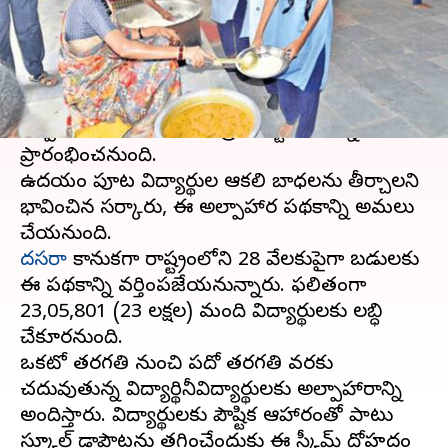
వ్రాసిన వారు
Oct 06, 2023
09:43 am
TEJAVYAS BESTHA
ఈ వార్తాకథనం ఏంటి
తెలంగాణ
లోని బడి పిల్లలకు ప్రభుత్వం శుభవార్త
చెప్పింది. ఈ మేరకు సీఎం బ్రేక్ ఫాస్ట్ పథకాన్ని ఇవాళ
ప్రారంభించనుంది.
ఉదయం పూట విద్యార్థుల ఆకలి బాధలను తీర్చాలని
భావించిన సర్కారు, ఈ అల్పాహార పథకాన్ని అమలు
దసరా
కానుకగా రాష్ట్రంలోని 28 వేలకుపైగా బడులకు
ఈ పథకాన్ని వర్తింపజేయనున్నారు. ఫలితంగా
23,05,801 (23 లక్షల) మంది విద్యార్థులకు లబ్ధి
చేకూరనుంది.
ఒకటో తరగతి నుంచి పదో తరగతి వరకు
చదువుతున్న విద్యార్థినీవిద్యార్థులకు అల్పాహారాన్ని
అందిస్తారు. విద్యార్థులకు పౌష్టిక ఆహారంతో పాటు
స్కూల్ డ్రాపౌట్లను తగ్గించేందుకు ఈ స్కీమ్ దోహదం