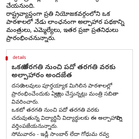
చేయనుంది.
రాష్ట్రవ్యాప్తంగా ప్రతి నియోజకవర్గంలోని ఒక
పాఠశాలలో నేడు లాంఛనంగా అల్పాహార పథకాన్ని
మంత్రులు, ఎమ్మెల్యేలు, ఇతర ప్రజా ప్రతనిధులు
details
ఒకటో తరగతి నుంచి పదో తరగతి వరకు
అల్పాహారం అందజేత
దసరా సెలవులు పూర్తయ్యాక మిగిలిన పాఠశాలల్లో
ప్రారంభించేందుకు ఏర్పాట్లు చేస్తున్నట్లు మంత్రి సబితా
వివరించారు.
ఒకటో తరగతి నుంచి పదో తరగతి వరకు
చదువుతున్న విద్యార్థినీ విద్యార్థులకు ఈ అల్పాహారాన్ని
వర్తింపజేయనున్నారు.
సోమ‌వారం - ఇడ్లీ సాంబార్ లేదా గోధుమ ర‌వ్వ