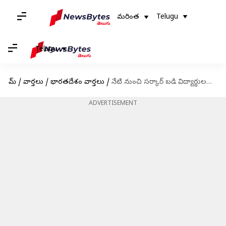
మరింత
Telugu
Telugu
హోమ్
/
వార్తలు
/
భారతదేశం వార్తలు
/
నేటి నుంచి సర్కార్ బడి విద్యార్థులకు ఉచిత అల్పాహారం.. మెనూ వివరాలు ఇవే
ADVERTISEMENT