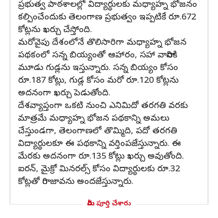
ప్రభుత్వ పాఠశాలల్లో విద్యార్థులకు మధ్యాహ్న భోజనం
కల్పించేందుకు తెలంగాణ ప్రభుత్వం ఇప్పటికే రూ.672
కోట్లను ఖర్చు చేస్తోంది.
మరోవైపు దేశంలోనే తొలిసారిగా మధ్యాహ్న భోజన
పథకంలో సన్న బియ్యంతో ఆహారం, సహా వారానికి
మూడు గుడ్లను ఇస్తున్నారు. సన్న బియ్యం కోసం
రూ.187 కోట్లు, గుడ్ల కోసం మరో రూ.120 కోట్లను
అదనంగా ఖర్చు పెడుతోంది.
దేశవ్యాప్తంగా ఒకటి నుంచి ఎనిమిదో తరగతి వరకు
మాత్రమే మధ్యాహ్న భోజన పథకాన్ని అమలు
చేస్తుండగా, తెలంగాణలో తొమ్మిది, పదో తరగతి
విద్యార్థులకూ ఈ పథకాన్ని వర్తింపజేస్తున్నారు. ఈ
మేరకు అదనంగా రూ.135 కోట్లు ఖర్చు అవుతోంది.
ఐరన్, మైక్రో మినరల్స్ కోసం విద్యార్థులకు రూ.32
కోట్లతో రాగి జావను అందజేస్తున్నారు.
మీరు పూర్తి చేశారు