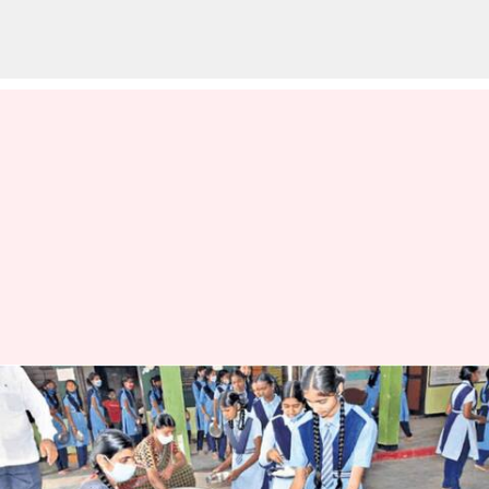
నేటి నుంచి సర్కార్ బడి విద్యార్థులకు
ఉచిత అల్పాహారం.. మెనూ
వివరాలు ఇవే