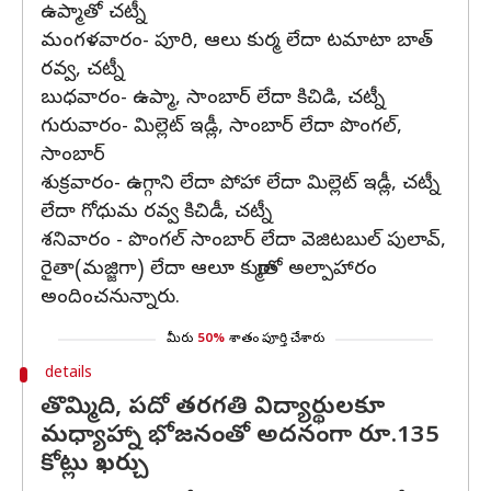
ఉప్మాతో చ‌ట్నీ
మంగ‌ళ‌వారం- పూరి, ఆలు కుర్మ లేదా ట‌మాటా బాత్
ర‌వ్వ, చ‌ట్నీ
బుధ‌వారం- ఉప్మా, సాంబార్ లేదా కిచిడి, చ‌ట్నీ
గురువారం- మిల్లెట్ ఇడ్లీ, సాంబార్ లేదా పొంగ‌ల్,
సాంబార్
శుక్రవారం- ఉగ్గాని లేదా పోహా లేదా మిల్లెట్ ఇడ్లీ, చ‌ట్నీ
లేదా గోధుమ ర‌వ్వ కిచిడీ, చ‌ట్నీ
శ‌నివారం - పొంగ‌ల్ సాంబార్ లేదా వెజిట‌బుల్ పులావ్,
రైతా(మజ్జిగా) లేదా ఆలూ కుర్మాతో అల్పాహారం
అందించనున్నారు.
మీరు
50%
శాతం పూర్తి చేశారు
details
తొమ్మిది, పదో తరగతి విద్యార్థులకూ
మధ్యాహ్నా భోజనంతో అదనంగా రూ.135
కోట్లు ఖర్చు