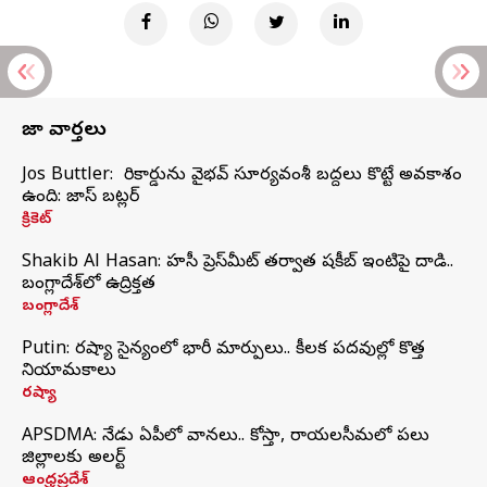
తాజా వార్తలు
Jos Buttler: నా రికార్డును వైభవ్ సూర్యవంశీ బద్దలు కొట్టే అవకాశం
ఉంది: జాస్ బట్లర్
క్రికెట్
Shakib Al Hasan: హసీనా ప్రెస్‌మీట్‌ తర్వాత షకీబ్‌ ఇంటిపై దాడి..
బంగ్లాదేశ్‌లో ఉద్రిక్తత
బంగ్లాదేశ్
Putin: రష్యా సైన్యంలో భారీ మార్పులు.. కీలక పదవుల్లో కొత్త
నియామకాలు
రష్యా
APSDMA: నేడు ఏపీలో వానలు.. కోస్తా, రాయలసీమలో పలు
జిల్లాలకు అలర్ట్
ఆంధ్రప్రదేశ్