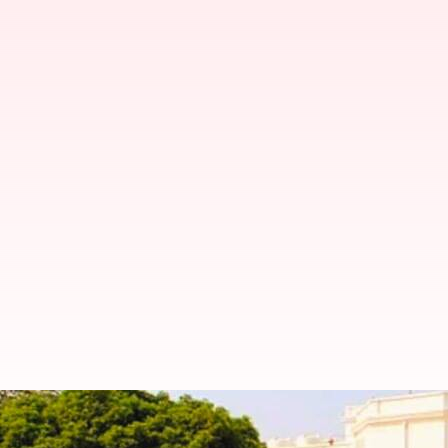
బొల్లారం రాష్ట్రపతి నిలయంలోకి విద్యార్థ