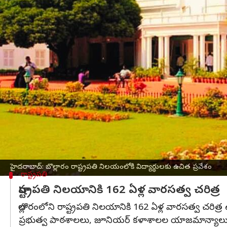
వ్రాసిన వారు
Apr 13, 2023
04:29 pm
Stalin
ఈ వార్తాకథనం ఏంటి
బొల్లారంలోని
రాష్ట్రపతి
నిలయం అధికారులు ప్రభుత్వ పాఠాశా
ఉగాది సందర్భంగా సాధారణ ప్రజల సందర్శనకు ఏడాది పొడ
కల్పిస్తూ నిర్ణయం తీసుకున్నారు.
రాష్ట్రపతి భవన్ అధికారిక వెబ్‌సైట్ ద్వారా ఆన్‌లైన్ ట
సాధారణంగా రాష్ట్రపతి సౌత్ ఇండియా పర్యటనలో బొల్ల
నిర్ణయించారు.
రిజిస్ట్రేషన్ ఛార్జీలు భారతీయులకు రూ.50, విదేశీ పౌరు
హైదరాబాద్: బొల్లారం రాష్ట్రపతి నిలయంలోకి విద్యార్థులకు ఉచిత ప్రవేశం
రాష్ట్రపతి
రాష్ట్రపతి నిలయానికి 162 ఏళ్ల వారసత్వ చరిత్ర
బొల్లారంలోని రాష్ట్రపతి నిలయానికి 162 ఏళ్ల వారసత్వ చరిత్ర
ప్రభుత్వ పాఠశాలలు, జూనియర్ కళాశాలల యాజమాన్యాలు 1