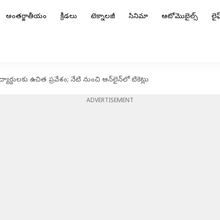
అంతర్జాతీయం
క్రీడలు
టెక్నాలజీ
సినిమా
ఆటోమొబైల్స్
లైఫ్
యార్థులకు ఉచిత ప్రవేశం; నేటి నుంచి ఆన్‌లైన్‌లో టికెట్లు
ADVERTISEMENT