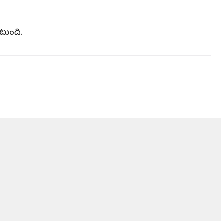
టుంది.