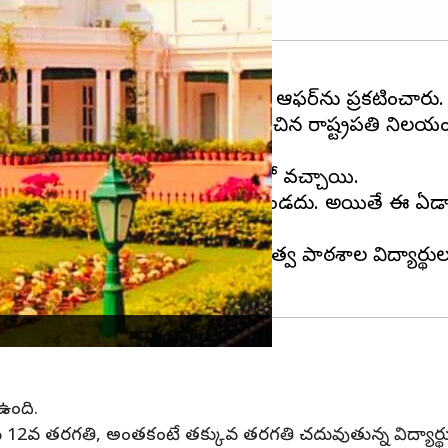
ల, కళాశాల విద్యార్థులకు ప్రత్యేక ఆఫర్‌ను ప్రకటించారు.
వునా తెరిచి ఉంచాలని నిర్ణయించిన రాష్ట్రపతి నిలయం అ
ిక్కెట్లు గురువారం నుంచి అందుబాటులో వచ్చాయి.
ారంలోని రాష్ట్రపతి నిలయం తెరిచి ఉండదు. అయితే ఈ ఏడ
లకు ఒక్కొక్కరికి రూ. 250 కాగా, ప్రభుత్వ పాఠశాల విద్యార్
 ఉంది.
2వ తరగతి, అంతకంటే తక్కువ తరగతి చదువుతున్న విద్యార్థులక