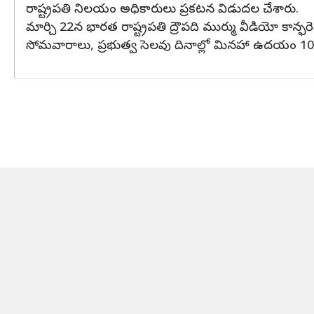
రాష్ట్రపతి నిలయం అధికారులు ప్రకటన విడుదల చేశారు.
మార్చి 22న భారత రాష్ట్రపతి ద్రౌపది ముర్ము వీడియో కాన్ఫరె
సోమవారాలు, ప్రభుత్వ సెలవు దినాల్లో మినహా ఉదయం 10