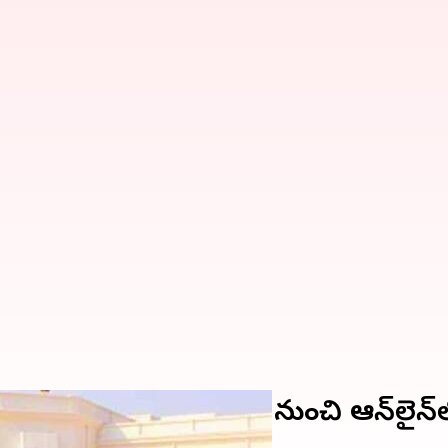
ులకు ఉచిత ప్రవేశం; నేటి నుంచి ఆన్‌లైన్‌ల