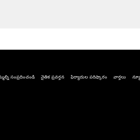
మల్ని సంప్రదించండి
నైతిక ప్రవర్తన
ఫిర్యాదుల పరిష్కారం
వార్తలు
న్యూ