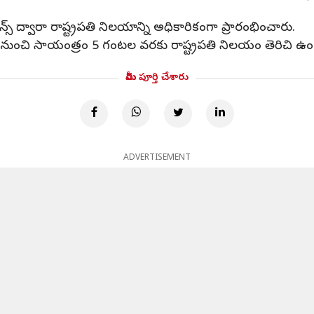
న్స్ ద్వారా రాష్ట్రపతి నిలయాన్ని అధికారికంగా ప్రారంభించారు.
నుంచి సాయంత్రం 5 గంటల వరకు రాష్ట్రపతి నిలయం తెరిచి ఉం
మీరు పూర్తి చేశారు
ADVERTISEMENT