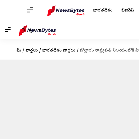
భారతదేశం
బిజినెస్
Telugu
హోమ్
/
వార్తలు
/
భారతదేశం వార్తలు
/
బొల్లారం రాష్ట్రపతి నిలయంలోకి విద్