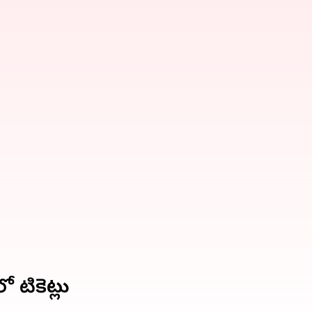
ో టికెట్లు