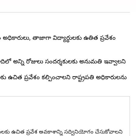
ధికారులు, తాజాగా విద్యార్థులకు ఉతిత ప్రవేశం
ాదిలో అన్ని రోజులు సందర్శకులకు అనుమతి ఇవ్వాలని
థులకు ఉచిత ప్రవేశం కల్పించాలని రాష్ట్రపతి అధికారులను
ు ఉచిత ప్రవేశ అవకాశాన్ని సద్వినియోగం చేసుకోవాలని