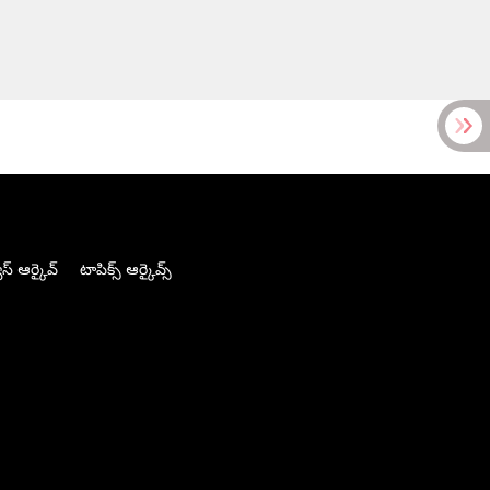
స్ ఆర్కైవ్
టాపిక్స్ ఆర్కైవ్స్