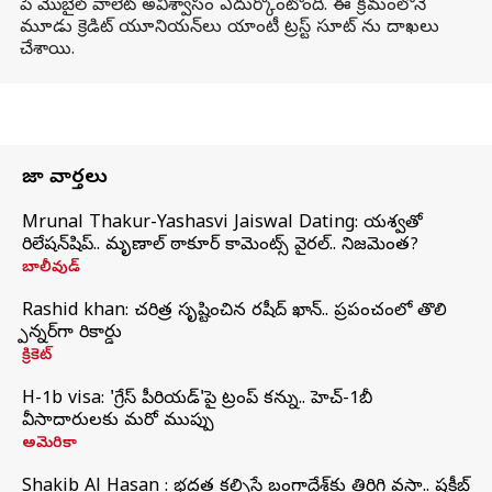
పే మొబైల్ వాలెట్‌ అవిశ్వాసం ఎదుర్కోంటోంది. ఈ క్రమంలోనే
మూడు క్రెడిట్ యూనియన్‌లు యాంటీ ట్రస్ట్ సూట్ ను దాఖలు
చేశాయి.
తాజా వార్తలు
Mrunal Thakur-Yashasvi Jaiswal Dating: యశస్వితో
రిలేషన్‌షిప్.. మృణాల్ ఠాకూర్ కామెంట్స్ వైరల్.. నిజమెంత?
బాలీవుడ్
Rashid khan: చరిత్ర సృష్టించిన రషీద్ ఖాన్.. ప్రపంచంలో తొలి
స్పిన్నర్‌గా రికార్డు
క్రికెట్
H-1b visa: 'గ్రేస్‌ పీరియడ్‌'పై ట్రంప్‌ కన్ను.. హెచ్‌-1బీ
వీసాదారులకు మరో ముప్పు
అమెరికా
Shakib Al Hasan : భద్రత కల్పిస్తే బంగ్లాదేశ్‌కు తిరిగి వస్తా.. షకీబ్