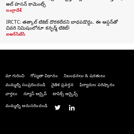
అల్ హసన్ కామెంట్స్
బంగ్లాదేశ్
IRCTC: తత్కాల్ టికెట్ దొరకలేదని బాధపడొద్దు.. ఈ ఆప్షన్‌తో
చివరి నిమిషంలోనూ కన్ఫర్మ్ టికెట్!
ఐఆర్‌సీటీసీ
మా గురించి
గోప్యతా విధానం
నిబంధనలు & షరతులు
మమ్మల్ని సంప్రదించండి
నైతిక ప్రవర్తన
ఫిర్యాదుల పరిష్కారం
వార్తలు
న్యూస్ ఆర్కైవ్
టాపిక్స్ ఆర్కైవ్స్
మమ్మల్ని అనుసరించండి