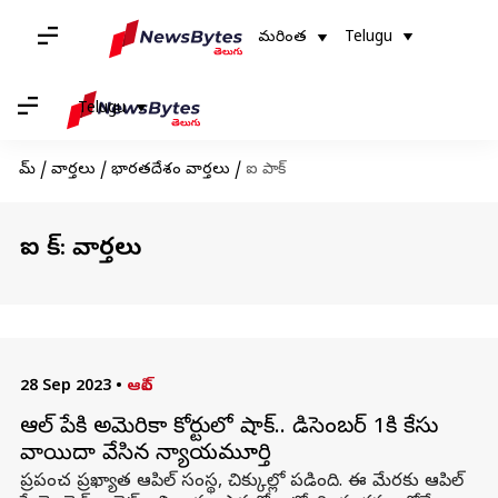
మరింత
Telugu
Telugu
హోమ్
/
వార్తలు
/
భారతదేశం వార్తలు
/
ఐ పాక్
ఐ పాక్: వార్తలు
28 Sep 2023
•
ఆపిల్
ఆపిల్ పేకి అమెరికా కోర్టులో షాక్.. డిసెంబర్ 1కి కేసు
వాయిదా వేసిన న్యాయమూర్తి
ప్రపంచ ప్రఖ్యాత ఆపిల్ సంస్థ, చిక్కుల్లో పడింది. ఈ మేరకు ఆపిల్