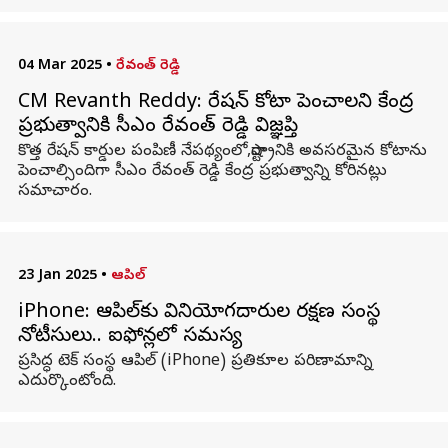
04 Mar 2025
•
రేవంత్ రెడ్డి
CM Revanth Reddy: రేషన్ కోటా పెంచాలని కేంద్ర
ప్రభుత్వానికి సీఎం రేవంత్ రెడ్డి విజ్ఞప్తి
కొత్త రేషన్ కార్డుల పంపిణీ నేపథ్యంలో,రాష్ట్రానికి అవసరమైన కోటాను
పెంచాల్సిందిగా సీఎం రేవంత్ రెడ్డి కేంద్ర ప్రభుత్వాన్ని కోరినట్లు
సమాచారం.
23 Jan 2025
•
ఆపిల్
iPhone: ఆపిల్‌కు వినియోగదారుల రక్షణ సంస్థ
నోటీసులు.. ఐఫోన్లలో సమస్య
ప్రసిద్ధ టెక్‌ సంస్థ ఆపిల్‌ (iPhone) ప్రతికూల పరిణామాన్ని
ఎదుర్కొంటోంది.