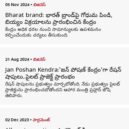
05 Nov 2024
•
బిజినెస్
Bharat brand: భారత్‌ బ్రాండ్‌పై గోధుమ పిండి,
బియ్యం విక్రయాలను ప్రారంభించిన కేంద్రం
కేంద్రం అధిక ధరల నుంచి సామాన్యులకు ఉపశమనం
కల్పించేందుకు చర్యలు తీసుకుంది.
21 Aug 2024
•
బిజినెస్
Jan Poshan Kendra:'జన్ పోషణ్ కేంద్రం'గా రేషన్‌
షాపులు..పైలట్ ప్రాజెక్ట్ ప్రారంభం
రేషన్ షాపులను ప్రభుత్వం మార్చబోతోంది. నేడు ప్రభుత్వం పైలట్
ప్రాజెక్టును ప్రారంభించబోతోందని ఆహార మంత్రి ప్రహ్లాద్ జోషి
తెలిపారు.
02 Dec 2023
•
పార్లమెంట్