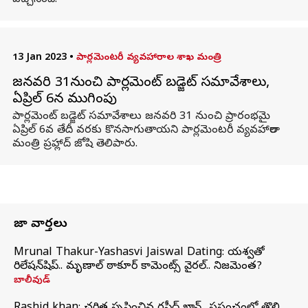
వచ్చేసింది.
13 Jan 2023
•
పార్లమెంటరీ వ్యవహారాల శాఖ మంత్రి
జనవరి 31నుంచి పార్లమెంట్ బడ్జెట్ సమావేశాలు,
ఏప్రిల్ 6న ముగింపు
పార్లమెంట్ బడ్జెట్ సమావేశాలు జనవరి 31 నుంచి ప్రారంభమై
ఏప్రిల్ 6వ తేదీ వరకు కొనసాగుతాయని పార్లమెంటరీ వ్యవహారాల
మంత్రి ప్రహ్లాద్ జోషి తెలిపారు.
తాజా వార్తలు
Mrunal Thakur-Yashasvi Jaiswal Dating: యశస్వితో
రిలేషన్‌షిప్.. మృణాల్ ఠాకూర్ కామెంట్స్ వైరల్.. నిజమెంత?
బాలీవుడ్