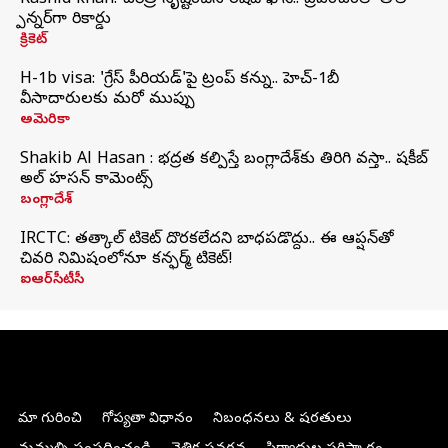
Rashid khan: చరిత్ర సృష్టించిన రషీద్ ఖాన్.. ప్రపంచంలో తొలి
స్పిన్నర్‌గా రికార్డు
క్రికెట్
H-1b visa: 'గ్రేస్‌ పీరియడ్‌'పై ట్రంప్‌ కన్ను.. హెచ్‌-1బీ
వీసాదారులకు మరో ముప్పు
అమెరికా
Shakib Al Hasan : భద్రత కల్పిస్తే బంగ్లాదేశ్‌కు తిరిగి వస్తా.. షకీబ్
అల్ హసన్ కామెంట్స్
బంగ్లాదేశ్
IRCTC: తత్కాల్ టికెట్ దొరకలేదని బాధపడొద్దు.. ఈ ఆప్షన్‌తో
చివరి నిమిషంలోనూ కన్ఫర్మ్ టికెట్!
ఐఆర్‌సీటీసీ
మా గురించి
గోప్యతా విధానం
నిబంధనలు & షరతులు