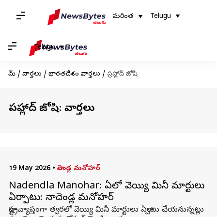
మరింత
Telugu
Telugu
హోమ్
/
వార్తలు
/
భారతదేశం వార్తలు
/
ప్రహ్లాద్ జోషి
ప్రహ్లాద్ జోషి: వార్తలు
19 May 2026
•
నాదెండ్ల మనోహర్‌
Nadendla Manohar: ఏపీలో వెయ్యి మినీ మార్టులు
ఏర్పాటు: నాదెండ్ల మనోహర్
రాష్ట్రవ్యాప్తంగా త్వరలో వెయ్యి మినీ మార్టులు ఏర్పాటు చేయనున్నట్లు