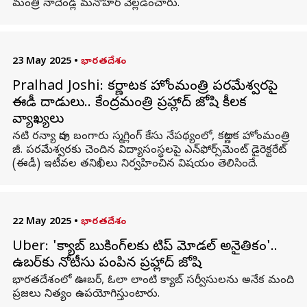
మంత్రి నాదెండ్ల మనోహర్‌ వెల్లడించారు.
23 May 2025
•
భారతదేశం
Pralhad Joshi: కర్ణాటక హోంమంత్రి పరమేశ్వరపై
ఈడీ దాడులు.. కేంద్రమంత్రి ప్రహ్లాద్ జోషి కీలక
వ్యాఖ్యలు
నటి రన్యా రావు బంగారు స్మగ్లింగ్ కేసు నేపథ్యంలో, కర్ణాటక హోంమంత్రి
జీ. పరమేశ్వరకు చెందిన విద్యాసంస్థలపై ఎన్‌ఫోర్స్‌మెంట్ డైరెక్టరేట్
(ఈడీ) ఇటీవల తనిఖీలు నిర్వహించిన విషయం తెలిసిందే.
22 May 2025
•
భారతదేశం
Uber: 'క్యాబ్ బుకింగ్‌లకు టిప్ మోడల్ అనైతికం'..
ఉబర్‌కు నోటీసు పంపిన ప్రహ్లాద్ జోషి
భారతదేశంలో ఊబర్, ఓలా లాంటి క్యాబ్ సర్వీసులను అనేక మంది
ప్రజలు నిత్యం ఉపయోగిస్తుంటారు.