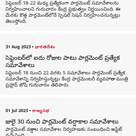
సెప్టెంబర్ 18-22 మధ్య ప్రత్యేకంగా పార్లమెంట్ సమావేశాలను
నిర్వహించాలని గురువారం కేంద్ర ప్రభుత్వం నిర్ణయించింది. ఈ
మేరకు కొత్త పార్లమెంట్​లోనే స్పెషల్ సెషన్ నిర్వహించనున్నట్లు
తెలుస్తోంది.
31 Aug 2023
•
భారతదేశం
సెప్టెంబర్‌లో ఐదు రోజుల పాటు పార్లమెంట్ ప్రత్యేక
సమావేశాలు
సెప్టెంబర్ 18 నుంచి 22 వరకు 5 సమావేశాలు పార్లమెంట్ ప్రత్యేక
సమావేశాన్ని నిర్వహిస్తున్నట్లు కేంద్ర పార్లమెంటరీ వ్యవహారాల మంత్రి
ప్రహ్లాద్ జోషి గురువారం తెలిపారు.
01 Jul 2023
•
రాజ్యసభ
జులై 30 నుంచి పార్లమెంట్ వర్షాకాల సమావేశాలు
పార్లమెంట్ వర్షాకాల సమావేశాల నిర్వహణకు సంబంధించి అప్టేట్