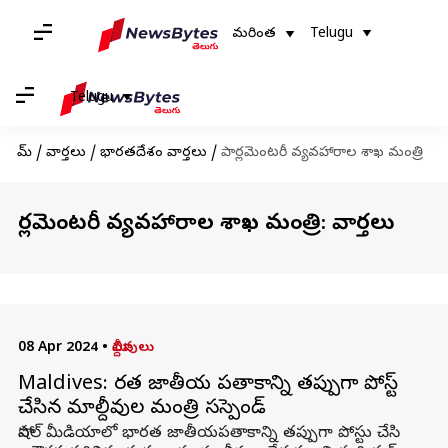
మరింత
Telugu
Telugu
హోమ్
/
వార్తలు
/
భారతదేశం వార్తలు
/
పార్లమెంటరీ వ్యవహారాల శాఖ మంత్రి
పార్లమెంటరీ వ్యవహారాల శాఖ మంత్రి: వార్తలు
08 Apr 2024
•
మాల్దీవులు
Maldives: భారత జాతీయ పతాకాన్ని తప్పుగా పోస్ట్
చేసిన మాల్దీవుల మంత్రి సస్పెండ్
సోషల్ మీడియాలో భారత జాతీయపతాకాన్ని తప్పుగా పోస్టు చేసి