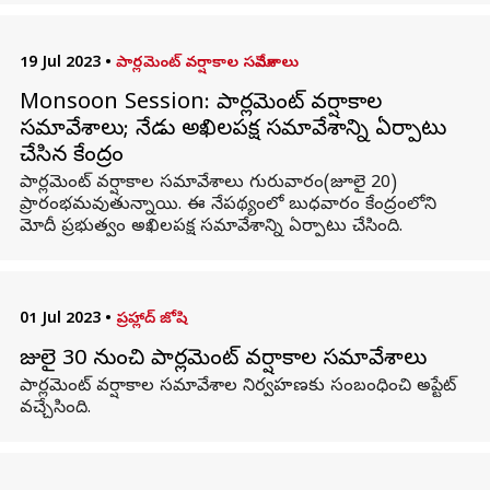
19 Jul 2023
•
పార్లమెంట్ వర్షాకాల సమావేశాలు
Monsoon Session: పార్లమెంట్ వర్షాకాల
సమావేశాలు; నేడు అఖిలపక్ష సమావేశాన్ని ఏర్పాటు
చేసిన కేంద్రం
పార్లమెంట్ వర్షాకాల సమావేశాలు గురువారం(జూలై 20)
ప్రారంభమవుతున్నాయి. ఈ నేపథ్యంలో బుధవారం కేంద్రంలోని
మోదీ ప్రభుత్వం అఖిలపక్ష సమావేశాన్ని ఏర్పాటు చేసింది.
01 Jul 2023
•
ప్రహ్లాద్ జోషి
జులై 30 నుంచి పార్లమెంట్ వర్షాకాల సమావేశాలు
పార్లమెంట్ వర్షాకాల సమావేశాల నిర్వహణకు సంబంధించి అప్టేట్
వచ్చేసింది.