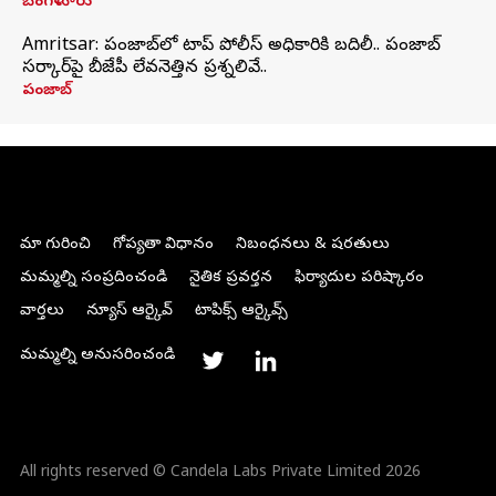
బెంగళూరు
Amritsar: పంజాబ్‌లో టాప్ పోలీస్ అధికారికి బదిలీ.. పంజాబ్
సర్కార్‌పై బీజేపీ లేవనెత్తిన ప్రశ్నలివే..
పంజాబ్
మా గురించి
గోప్యతా విధానం
నిబంధనలు & షరతులు
మమ్మల్ని సంప్రదించండి
నైతిక ప్రవర్తన
ఫిర్యాదుల పరిష్కారం
వార్తలు
న్యూస్ ఆర్కైవ్
టాపిక్స్ ఆర్కైవ్స్
మమ్మల్ని అనుసరించండి
All rights reserved © Candela Labs Private Limited 2026