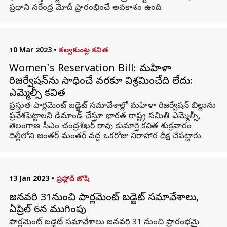
ప్రధాని నరేంద్ర మోదీ ప్రారంభించే అవకాశం ఉంది.
10 Mar 2023
•
కల్వకుంట్ల కవిత
Women's Reservation Bill: మహిళా
రిజర్వేషన్‌‌ను సాధించే వరకూ విశ్రమించేది లేదు:
ఎమ్మెల్సీ కవిత
ప్రస్తుత పార్లమెంట్ బడ్జెట్ సమావేశాల్లో మహిళా రిజర్వేషన్ బిల్లును
ప్రవేశపెట్టాలని డిమాండ్ చేస్తూ భారత రాష్ట్ర సమితి ఎమ్మెల్సీ,
తెలంగాణ సీఎం చంద్రశేఖర్ రావు కుమార్తె కవిత శుక్రవారం
దిల్లీలోని జంతర్‌ మంతర్ వద్ద ఒకరోజు నిరాహార దీక్ష చేపట్టారు.
13 Jan 2023
•
ప్రహ్లాద్ జోషి
జనవరి 31నుంచి పార్లమెంట్ బడ్జెట్ సమావేశాలు,
ఏప్రిల్ 6న ముగింపు
పార్లమెంట్ బడ్జెట్ సమావేశాలు జనవరి 31 నుంచి ప్రారంభమై