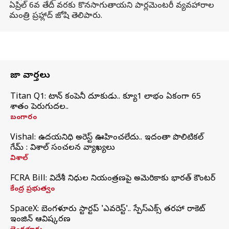
ఏప్రిల్ 6వ తేదీ వరకు కొనసాగుతాయని పార్లమెంటరీ వ్యవహారాల
మంత్రి ప్రహ్లాద్ జోషి తెలిపారు.
తాజా వార్తలు
Titan Q1: టైటాన్ కంపెనీ దూకుడు.. క్యూ1 లాభం ఏకంగా 65
శాతం పెరుగుదల..
బంగారం
Vishal: ఉదయనిధి అరెస్ట్‌ ఊహించలేదు.. ఇదంతా పొలిటికల్
గేమ్ : విశాల్ సంచలన వ్యాఖ్యలు
విశాల్
FCRA Bill: విదేశీ నిధుల నియంత్రణపై అమెరికాకు భారత్‌ కౌంటర్
కేంద్ర ప్రభుత్వం
SpaceX: బెంగళూరు స్టార్టప్‌ 'ఎవరెస్ట్'.. స్పేస్‌ఎక్స్ తరహా రాకెట్‌
ఇంజిన్‌ ఆవిష్కరణ