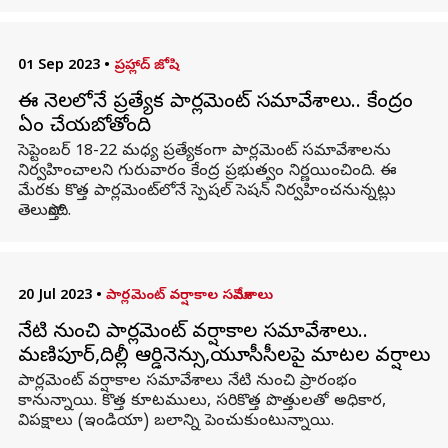
01 Sep 2023
•
ప్రహ్లాద్ జోషి
ఈ నెలలోనే ప్రత్యేక పార్లమెంట్ సమావేశాలు.. కేంద్రం
ఏం చేయబోతోంది
సెప్టెంబర్ 18-22 మధ్య ప్రత్యేకంగా పార్లమెంట్ సమావేశాలను
నిర్వహించాలని గురువారం కేంద్ర ప్రభుత్వం నిర్ణయించింది. ఈ
మేరకు కొత్త పార్లమెంట్​లోనే స్పెషల్ సెషన్ నిర్వహించనున్నట్లు
తెలుస్తోంది.
20 Jul 2023
•
పార్లమెంట్ వర్షాకాల సమావేశాలు
నేటి నుంచి పార్లమెంట్ వర్షాకాల సమావేశాలు..
మణిపూర్‌,దిల్లీ ఆర్డినెన్సు,యూసీసీలపై మాటల వర్షాలు
పార్లమెంట్ వర్షాకాల సమావేశాలు నేటి నుంచి ప్రారంభం
కానున్నాయి. కొత్త కూటములు, సరికొత్త పొత్తులతో అధికార,
విపక్షాలు (ఇండియా) బలాన్ని పెంచుకుంటున్నాయి.