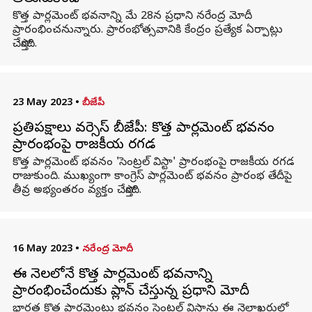
కొత్త పార్లమెంట్ భవనాన్ని మే 28న ప్రధాని నరేంద్ర మోదీ
ప్రారంభించనున్నారు. ప్రారంభోత్సవానికి కేంద్రం ప్రత్యేక ఏర్పాట్లు
చేస్తోంది.
23 May 2023
•
బీజేపీ
ప్రతిపక్షాలు వర్సెస్ బీజేపీ: కొత్త పార్లమెంట్ భవనం
ప్రారంభంపై రాజకీయ రగడ
కొత్త పార్లమెంట్ భవనం 'సెంట్రల్ విస్టా' ప్రారంభంపై రాజకీయ రగడ
రాజుకుంది. ముఖ్యంగా కాంగ్రెస్ పార్లమెంట్ భవనం ప్రారంభ తేదీపై
తీవ్ర అభ్యంతరం వ్యక్తం చేస్తోంది.
16 May 2023
•
నరేంద్ర మోదీ
ఈ నెలలోనే కొత్త పార్లమెంట్ భవనాన్ని
ప్రారంభించేందుకు ప్లాన్ చేస్తున్న ప్రధాని మోదీ
భారత కొత్త పార్లమెంటు భవనం సెంట్రల్ విస్టాను ఈ నెలాఖరులో