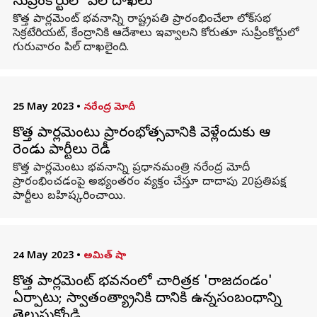
సుప్రీంకోర్టులో పిల్ దాఖలు
కొత్త పార్లమెంట్ భవనాన్ని రాష్ట్రపతి ప్రారంభించేలా లోక్‌సభ
సెక్రటేరియట్‌, కేంద్రానికి ఆదేశాలు ఇవ్వాలని కోరుతూ సుప్రీంకోర్టులో
గురువారం పిల్ దాఖలైంది.
25 May 2023
•
నరేంద్ర మోదీ
కొత్త పార్లమెంటు ప్రారంభోత్సవానికి వెళ్లేందుకు ఆ
రెండు పార్టీలు రెడీ
కొత్త పార్లమెంటు భవనాన్ని ప్రధానమంత్రి నరేంద్ర మోదీ
ప్రారంభించడంపై అభ్యంతరం వ్యక్తం చేస్తూ దాదాపు 20ప్రతిపక్ష
పార్టీలు బహిష్కరించాయి.
24 May 2023
•
అమిత్ షా
కొత్త పార్లమెంట్ భవనంలో చారిత్రక 'రాజదండం'
ఏర్పాటు; స్వాతంత్య్రానికి దానికి ఉన్నసంబంధాన్ని
తెలుసుకోండి