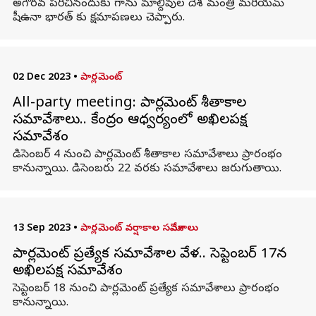
అగౌరవ పరిచినందుకు గాను మాల్దీవుల దేశ మంత్రి మరియమ్
షీఉనా భారత్​ కు క్షమాపణలు చెప్పారు.
02 Dec 2023
•
పార్లమెంట్
All-party meeting: పార్లమెంట్ శీతాకాల
సమావేశాలు.. కేంద్రం ఆధ్వర్యంలో అఖిలపక్ష
సమావేశం
డిసెంబర్ 4 నుంచి పార్లమెంట్ శీతాకాల సమావేశాలు ప్రారంభం
కానున్నాయి. డిసెంబరు 22 వరకు సమావేశాలు జరుగుతాయి.
13 Sep 2023
•
పార్లమెంట్ వర్షాకాల సమావేశాలు
పార్లమెంట్ ప్రత్యేక సమావేశాల వేళ.. సెప్టెంబర్ 17న
అఖిలపక్ష సమావేశం
సెప్టెంబర్ 18 నుంచి పార్లమెంట్ ప్రత్యేక సమావేశాలు ప్రారంభం
కానున్నాయి.