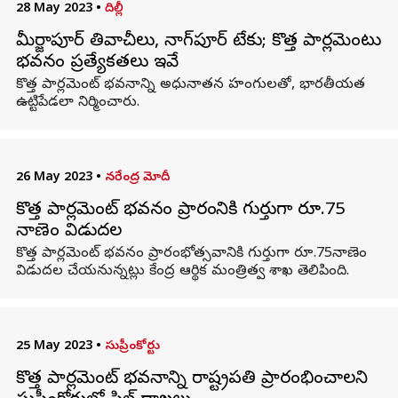
28 May 2023
•
దిల్లీ
మీర్జాపూర్ తివాచీలు, నాగ్‌పూర్ టేకు; కొత్త పార్లమెంటు
భవనం ప్రత్యేకతలు ఇవే
కొత్త పార్లమెంట్ భవనాన్ని అధునాతన హంగులతో, భారతీయత
ఉట్టిపేడలా నిర్మించారు.
26 May 2023
•
నరేంద్ర మోదీ
కొత్త పార్లమెంట్ భవనం ప్రారంభానికి గుర్తుగా రూ.75
నాణెం విడుదల
కొత్త పార్లమెంట్ భవనం ప్రారంభోత్సవానికి గుర్తుగా రూ.75నాణెం
విడుదల చేయనున్నట్లు కేంద్ర ఆర్థిక మంత్రిత్వ శాఖ తెలిపింది.
25 May 2023
•
సుప్రీంకోర్టు
కొత్త పార్లమెంట్ భవనాన్ని రాష్ట్రపతి ప్రారంభించాలని