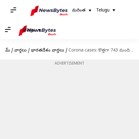
మరింత
Telugu
Telugu
హోమ్
/
వార్తలు
/
భారతదేశం వార్తలు
/
Corona cases: కొత్తగా 743 మందికి కరోనా.. ఏడుగురు మృతి
ADVERTISEMENT