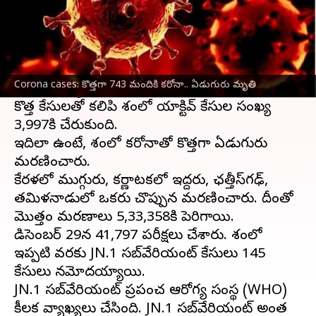
ఈ వార్తాకథనం ఏంటి
దేశంలో కరోనా కేసులు రోజురోజుకు పెరుగుతున్నాయి.
గత 24 గంటల్లో దేశంలో 743 కొత్త
కోవిడ్
-19 కేసులు
Corona cases: కొత్తగా 743 మందికి కరోనా.. ఏడుగురు మృతి
నమోదయ్యాయి.
కొత్త కేసులతో కలిపి దేశంలో యాక్టివ్ కేసుల సంఖ్య
3,997కి చేరుకుంది.
ఇదిలా ఉంటే, దేశంలో కరోనాతో కొత్తగా ఏడుగురు
మరణించారు.
కేరళలో ముగ్గురు, కర్ణాటకలో ఇద్దరు, ఛత్తీస్‌గఢ్,
తమిళనాడులో ఒకరు చొప్పున మరణించారు. దీంతో
మొత్తం మరణాలు 5,33,358కి పెరిగాయి.
డిసెంబర్ 29న 41,797 పరీక్షలు చేశారు. దేశంలో
ఇప్పటి వరకు JN.1 సబ్‌వేరియంట్ కేసులు 145
కేసులు నమోదయ్యాయి.
JN.1 సబ్‌వేరియంట్ ప్రపంచ ఆరోగ్య సంస్థ (WHO)
కీలక వ్యాఖ్యలు చేసింది. JN.1 సబ్‌వేరియంట్ అంత