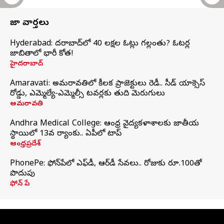
తాజా వార్తలు
Hyderabad: హైదరాబాద్‌లో 40 లక్షల ఓట్లు గల్లంతు? ఓటర్ల
జాబితాలో భారీ కోత!
హైదరాబాద్
Amaravati: అమరావతిలో కీలక ప్రాజెక్టులు రెడీ.. సీడ్‌ యాక్సెస్‌
రోడ్డు, ఎమ్మెల్యే-ఎమ్మెల్సీ టవర్లకు తుది మెరుగులు
అమరావతి
Andhra Medical College: ఆంధ్ర వైద్యకళాశాలకు జాతీయ
స్థాయిలో 13వ ర్యాంకు.. ఏపీలో టాప్
ఆంధ్రప్రదేశ్
PhonePe: ఫోన్‌పేలో ఎఫ్‌డీ, ఆర్‌డీ సేవలు.. రోజుకు రూ.100తో
పొదుపు
ఫోన్‌ పే