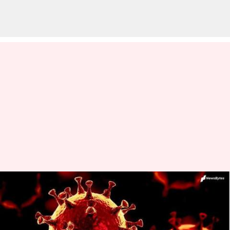
Corona cases: కొత్తగా 743 మందికి
కరోనా.. ఏడుగురు మృతి
వ్రాసిన వారు
Dec 30, 2023
03:15 pm
Stalin