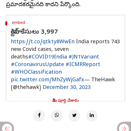
embed
యాక్టివ్ కేసులు 3,997
https://t.co/qtk1y8WwEn
India reports 743
new Covid cases, seven
deaths
#COVID19India
#JN1Variant
#CoronavirusUpdate
#ICMRReport
#WHOClassification
pic.twitter.com/MhZyWjGafx
— TheHawk
(@thehawk)
December 30, 2023
మీరు పూర్తి చేశారు