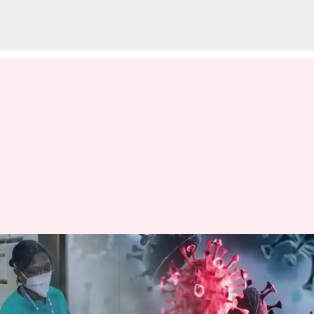
Covid-19 cases: కొత్తగా 841
మందికి కరోనా.. 7నెలల్లో ఇదే
అత్యధికం