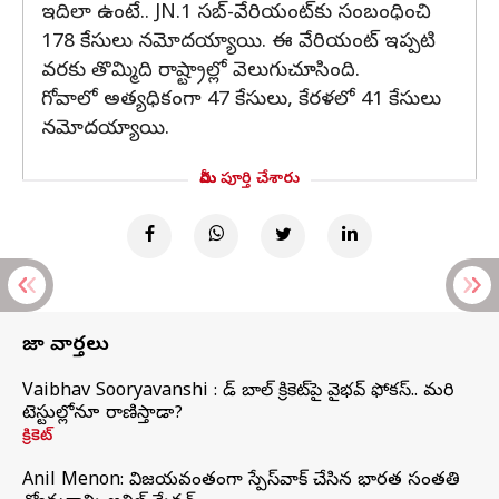
ఇదిలా ఉంటే.. JN.1 సబ్-వేరియంట్‌కు సంబంధించి
178 కేసులు నమోదయ్యాయి. ఈ వేరియంట్ ఇప్పటి
వరకు తొమ్మిది రాష్ట్రాల్లో వెలుగుచూసింది.
గోవాలో అత్యధికంగా 47 కేసులు, కేరళలో 41 కేసులు
నమోదయ్యాయి.
మీరు పూర్తి చేశారు
తాజా వార్తలు
Vaibhav Sooryavanshi : రెడ్ బాల్ క్రికెట్‌పై వైభవ్ ఫోకస్.. మరి
టెస్టుల్లోనూ రాణిస్తాడా?
క్రికెట్
Anil Menon: విజయవంతంగా స్పేస్‌వాక్‌ చేసిన భారత సంతతి