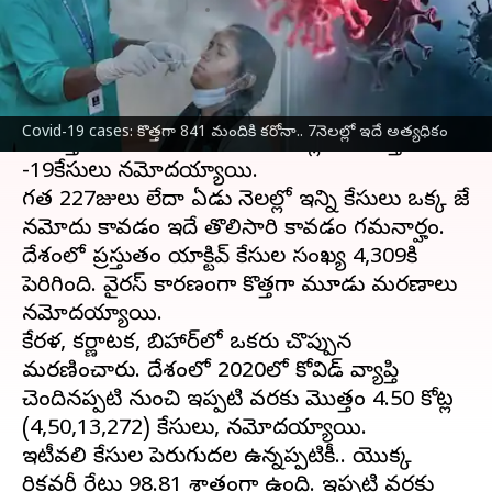
వ్రాసిన వారు
Dec 31, 2023
11:39 am
Stalin
ఈ వార్తాకథనం ఏంటి
కరోనా కేసులు దేశంలో భారీగా పెరగడం ఆందోళన
Covid-19 cases: కొత్తగా 841 మందికి కరోనా.. 7నెలల్లో ఇదే అత్యధికం
కగిలిస్తోంది. దేశంలో గత 24 గంటల్లో 841కొత్త
కోవిడ్
-19కేసులు నమోదయ్యాయి.
గత 227రోజులు లేదా ఏడు నెలల్లో ఇన్ని కేసులు ఒక్క రోజే
నమోదు కావడం ఇదే తొలిసారి కావడం గమనార్హం.
దేశంలో ప్రస్తుతం యాక్టివ్ కేసుల సంఖ్య 4,309కి
పెరిగింది. వైరస్ కారణంగా కొత్తగా మూడు మరణాలు
నమోదయ్యాయి.
కేరళ, కర్ణాటక, బిహార్‌లో ఒకరు చొప్పున
మరణించారు. దేశంలో 2020లో కోవిడ్ వ్యాప్తి
చెందినప్పటి నుంచి ఇప్పటి వరకు మొత్తం 4.50 కోట్ల
(4,50,13,272) కేసులు, నమోదయ్యాయి.
ఇటీవలి కేసుల పెరుగుదల ఉన్నప్పటికీ.. యొక్క
రికవరీ రేటు 98.81 శాతంగా ఉంది. ఇప్పటి వరకు