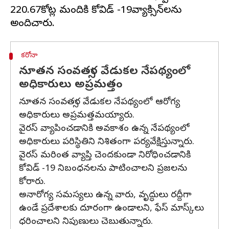
220.67కోట్ల మందికి కోవిడ్ -19వ్యాక్సిన్‌లను
కరోనా
నూతన సంవత్సర వేడుకల నేపథ్యంలో
అధికారులు అప్రమత్తం
నూతన సంవత్సర వేడుకల నేపథ్యంలో ఆరోగ్య
అధికారులు అప్రమత్తమయ్యారు.
వైరస్ వ్యాపించడానికి అవకాశం ఉన్న నేపథ్యంలో
అధికారులు పరిస్థితిని నిశితంగా పర్యవేక్షిస్తున్నారు.
వైరస్ మరింత వ్యాప్తి చెందకుండా నిరోధించడానికి
కోవిడ్ -19 నిబంధనలను పాటించాలని ప్రజలను
కోరారు.
అనారోగ్య సమస్యలు ఉన్న వారు, వృద్ధులు రద్దీగా
ఉండే ప్రదేశాలకు దూరంగా ఉండాలని, ఫేస్ మాస్క్‌లు
ధరించాలని నిపుణులు చెబుతున్నారు.