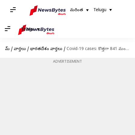
మరింత
Telugu
Telugu
హోమ్
/
వార్తలు
/
భారతదేశం వార్తలు
/
Covid-19 cases: కొత్తగా 841 మందికి కరోనా.. 7నెలల్లో ఇదే అత్యధికం
ADVERTISEMENT