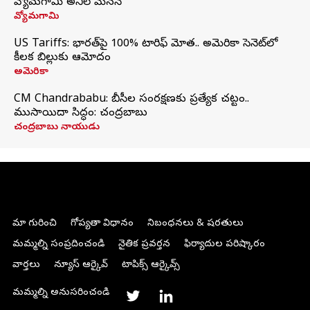
వ్యోమగామి అనిల్‌ మేనన్
వ్యోమగామి
US Tariffs: భారత్‌పై 100% టారిఫ్‌ మోత.. అమెరికా సెనెట్‌లో
కీలక బిల్లుకు ఆమోదం
అమెరికా
CM Chandrababu: బీసీల సంరక్షణకు ప్రత్యేక చట్టం..
ముసాయిదా సిద్ధం: చంద్రబాబు
చంద్రబాబు నాయుడు
మా గురించి
గోప్యతా విధానం
నిబంధనలు & షరతులు
మమ్మల్ని సంప్రదించండి
నైతిక ప్రవర్తన
ఫిర్యాదుల పరిష్కారం
వార్తలు
న్యూస్ ఆర్కైవ్
టాపిక్స్ ఆర్కైవ్స్
మమ్మల్ని అనుసరించండి