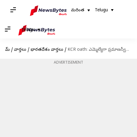
మరింత
Telugu
Telugu
హోమ్
/
వార్తలు
/
భారతదేశం వార్తలు
/
KCR oath: ఎమ్మెల్యేగా ప్రమాణస్వీకారం చేసిన బీఆర్‌ఎస్ అధినేత కేసీఆర్
ADVERTISEMENT