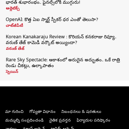
భారత్‌ శుభారంభం.. ఫైనల్స్‌లోకి ముగ్గురు!
అథ్లెటిక్స్
OpenAI: కొత్త ఏఐ స్మార్ట్ స్పీకర్ ధర ఎంతో తెలుసా?
చాట్‌జీపీటీ
Korean Kanakaraju Review : కొరియన్ కనకరాజు రివ్యూ..
వరుణ్ తేజ్ కామెడీ వర్కౌట్ అయ్యిందా?
వరుణ్ తేజ్
Rare Sky Spectacle: ఆకాశంలో అరుదైన అద్భుతం.. ఒకే రాత్రి
రెండు చీకట్లు, ఉల్కాపాతం
స్పెయిన్
మా గురించి
గోప్యతా విధానం
నిబంధనలు & షరతులు
మమ్మల్ని సంప్రదించండి
నైతిక ప్రవర్తన
ఫిర్యాదుల పరిష్కారం