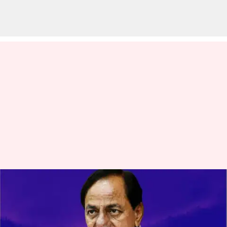
KCR oath: ఎమ్మెల్యేగా
ప్రమాణస్వీకారం చేసిన బీఆర్‌ఎస్
అధినేత కేసీఆర్