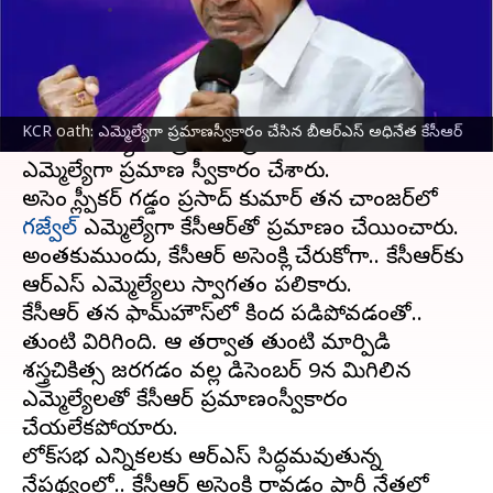
వ్రాసిన వారు
Feb 01, 2024
01:20 pm
Stalin
ఈ వార్తాకథనం ఏంటి
BRS supremo KCR oath: బీఆర్‌ఎస్ అధ్యక్షుడు,
KCR oath: ఎమ్మెల్యేగా ప్రమాణస్వీకారం చేసిన బీఆర్‌ఎస్ అధినేత కేసీఆర్
మాజీ ముఖ్యమంత్రి కే చంద్రశేఖరరావు గురువారం
ఎమ్మెల్యేగా ప్రమాణ స్వీకారం చేశారు.
అసెంబ్లీ స్పీకర్‌ గడ్డం ప్రసాద్‌ కుమార్‌ తన చాంజర్‌లో
గజ్వేల్‌
ఎమ్మెల్యేగా కేసీఆర్‌‌తో ప్రమాణం చేయించారు.
అంతకుముందు, కేసీఆర్‌ అసెంబ్లీకి చేరుకోగా.. కేసీఆర్‌కు
బీఆర్‌ఎస్‌ ఎమ్మెల్యేలు స్వాగతం పలికారు.
కేసీఆర్ తన ఫామ్‌హౌస్‌లో కింద పడిపోవడంతో..
తుంటి విరిగింది. ఆ తర్వాత తుంటి మార్పిడి
శస్త్రచికిత్స జరగడం వల్ల డిసెంబర్ 9న మిగిలిన
ఎమ్మెల్యేలతో కేసీఆర్ ప్రమాణంస్వీకారం
చేయలేకపోయారు.
లోక్‌సభ ఎన్నికలకు బీఆర్ఎస్ సిద్ధమవుతున్న
నేపథ్యంలో.. కేసీఆర్ అసెంబ్లీకి రావడం పార్టీ నేతల్లో