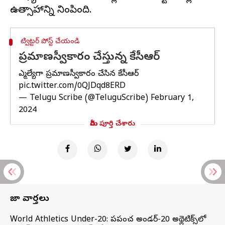
ట్విట్టర్ పోస్ట్ చేయండి
ప్రమాణస్వీకారం చేస్తున్న కేసీఆర్
ఎమ్మెల్యేగా ప్రమాణస్వీకారం చేసిన కేసీఆర్
pic.twitter.com/0QJDqd8ERD
— Telugu Scribe (@TeluguScribe)
February 1,
2024
మీరు పూర్తి చేశారు
తాజా వార్తలు
World Athletics Under-20: ప్రపంచ అండర్-20 అథ్లెటిక్స్‌లో