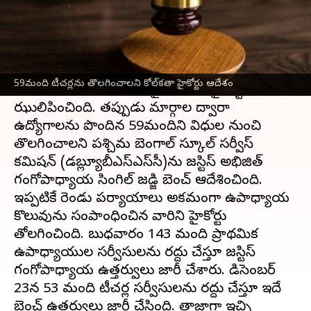
వ్రాసిన వారు
Jan 06, 2023
03:36 pm
Stalin
ఈ వార్తాకథనం ఏంటి
అక్రమ పద్ధతిలో ప్రభుత్వ ఉపాధ్యాయులుగా
59మంది టీచర్లను తొలగించాలని కోల్‌కతా హైకోర్టు ఆదేశం
కొలువులు సాధించిన వారిపై కోల్‌కతా హైకోర్టు కోరడా
ఝులిపించింది. తప్పుడు మార్గాల ద్వారా
ఉద్యోగాలను పొందిన 59మందిని విధుల నుంచి
తొలగించాలని పశ్చిమ బెంగాల్ స్కూల్ సర్వీస్
కమిషన్ (డబ్ల్యూబీఎస్‌ఎస్‌సీ)ను జస్టిస్ అభిజిత్
గంగోపాధ్యాయ సింగిల్ జడ్జి బెంచ్ ఆదేశించింది.
ఇప్పటికే రెండు పర్యాయాలు అక్రమంగా ఉపాధ్యాయ
కొలువును సంపాంధించిన వారిని హైకోర్టు
తోలగించింది. బుధవారం 143 మంది ప్రాథమిక
ఉపాధ్యాయుల సర్వీసులను రద్దు చేస్తూ జస్టిస్
గంగోపాధ్యాయ ఉత్తర్వులు జారీ చేశారు. డిసెంబర్
23న 53 మంది టీచర్ల సర్వీసులను రద్దు చేస్తూ ఇదే
బెంచ్ ఉత్తర్వులు జారీ చేసింది. తాజాగా ఇచ్చి