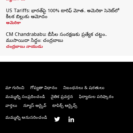
US Tariffs: భారత్‌పై 100% టారిఫ్‌ మోత.. అమెరికా సెనెట్‌లో
కీలక బిల్లుకు ఆమోదం
అమెరికా
CM Chandrababu: బీసీల సంరక్షణకు ప్రత్యేక చట్టం..
ముసాయిదా సిద్ధం: చంద్రబాబు
చంద్రబాబు నాయుడు
మా గురించి
గోప్యతా విధానం
నిబంధనలు & షరతులు
మమ్మల్ని సంప్రదించండి
నైతిక ప్రవర్తన
ఫిర్యాదుల పరిష్కారం
వార్తలు
న్యూస్ ఆర్కైవ్
టాపిక్స్ ఆర్కైవ్స్
మమ్మల్ని అనుసరించండి