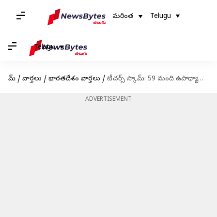
మరింత
Telugu
Telugu
హోమ్
/
వార్తలు
/
భారతదేశం వార్తలు
/
టీచర్స్ స్కామ్: 59 మంది ఉపాధ్యాయులను తొలగించాలని హైకోర్టు ఆదేశం
ADVERTISEMENT