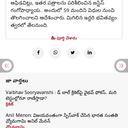
అఫిడవిట్లు, ఇతర పత్రాలను పరిశీలించిన జస్టిస్
గంగోపాధ్యాయ.. అందులో 59 మందిని విధుల నుంచి
తొలగించాలని ఆదేశించారు. మిగిలిన ఇద్దరి భవితవ్యం
త్వరలో తేలనుంది.
మీరు పూర్తి చేశారు
తాజా వార్తలు
Vaibhav Sooryavanshi : రెడ్ బాల్ క్రికెట్‌పై వైభవ్ ఫోకస్.. మరి
టెస్టుల్లోనూ రాణిస్తాడా?
క్రికెట్
Anil Menon: విజయవంతంగా స్పేస్‌వాక్‌ చేసిన భారత సంతతి
వ్యోమగామి అనిల్‌ మేనన్
వ్యోమగామి