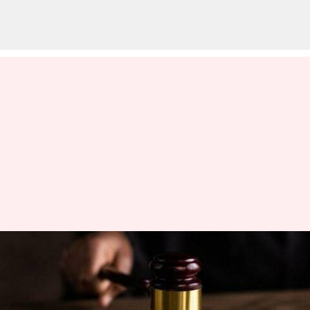
టీచర్స్ స్కామ్: 59 మంది
ఉపాధ్యాయులను తొలగించాలని
హైకోర్టు ఆదేశం