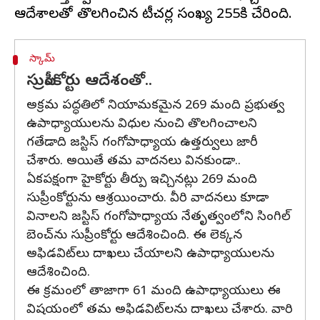
స్కామ్
సుప్రీంకోర్టు ఆదేశంతో..
అక్రమ పద్ధతిలో నియామకమైన 269 మంది ప్రభుత్వ
ఉపాధ్యాయులను విధుల నుంచి తొలగించాలని
గతేడాది జస్టిస్ గంగోపాధ్యాయ ఉత్తర్వులు జారీ
చేశారు. అయితే తమ వాదనలు వినకుండా..
ఏకపక్షంగా హైకోర్టు తీర్పు ఇచ్చినట్లు 269 మంది
సుప్రీంకోర్టును ఆశ్రయించారు. వీరి వాదనలు కూడా
వినాలని జస్టిస్ గంగోపాధ్యాయ నేతృత్వంలోని సింగిల్
బెంచ్‌ను సుప్రీంకోర్టు ఆదేశించింది. ఈ లెక్కన
అఫిడవిట్‌లు దాఖలు చేయాలని ఉపాధ్యాయులను
ఆదేశించింది.
ఈ క్రమంలో తాజాగా 61 మంది ఉపాధ్యాయులు ఈ
విషయంలో తమ అఫిడవిట్‌లను దాఖలు చేశారు. వారి