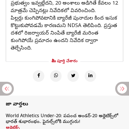
ప్రభుత్వం ఇవ్వట్లేదని, 20 అంశాలు అడిగితే కేవలం 12
మాత్రమే చెప్పినట్లు నివేదికలో వివరించింది.
పిల్లర్లు కుంగిపోవటానికి బ్యారేజీ పునాదుల కింద ఇసుక
కొట్టుకుపోవడమే కారణమని NDSA తెలిపింది. ప్రస్తుత
దశలో రిజర్వాయర్ నింపితే బ్యారేజీ మరింత
కుంగిపోయే ప్రమాదం ఉందని నివేదిక ద్వారా
తెల్చేసింది.
మీరు పూర్తి చేశారు
తాజా వార్తలు
World Athletics Under-20: ప్రపంచ అండర్-20 అథ్లెటిక్స్‌లో
భారత్‌ శుభారంభం.. ఫైనల్స్‌లోకి ముగ్గురు!
అథ్లెటిక్స్