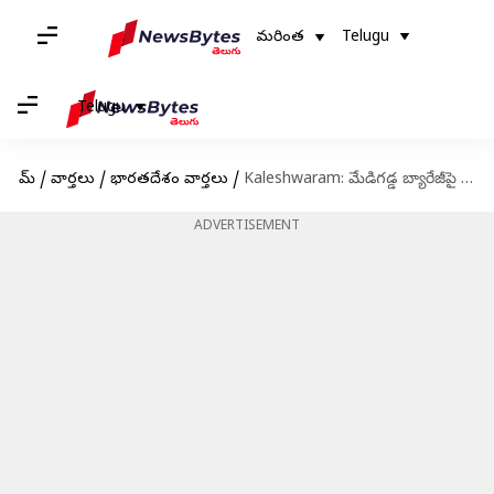
మరింత
Telugu
Telugu
హోమ్
/
వార్తలు
/
భారతదేశం వార్తలు
/
Kaleshwaram: మేడిగడ్డ బ్యారేజీపై డ్యాం సేప్టీ సంచలన నివేదిక.. మళ్లీ కొత్తగా కట్టాల్సిందేనట
ADVERTISEMENT