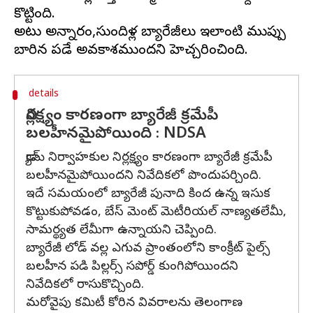
కొట్టింది.
అటు అన్నారం,సుందిళ్ల బ్యారేజీలు ఇలాంటి ముప్పు
details
నిర్లక్ష్యం కారణంగా బ్యారేజీ క్రమేపీ
బలహీనమైపోయింది : NDSA
డ్యామ్ నిర్వాహకుల నిర్లక్ష్యం కారణంగా బ్యారేజీ క్రమేపీ
బలహీనమైపోయిందని నివేదికలో పొందుపర్చింది.
ఇదే సమయంలో బ్యారేజీ పునాది కింద ఉన్న ఇసుక
కొట్టుకుపోవడం, బేస్ మెంట్ మెటీరియల్ నాణ్యతలేమీ,
సామర్థ్యత లేమీగా ఉన్నాయని చెప్పింది.
బ్యారేజీ లోడ్ వల్ల ఎగువ ప్రాంతంలోని కాంక్రీట్ పైల్స్
బలహీన పడి పిల్లర్స్ సపోర్డ్ కుంగిపోయిందని
నివేదికలో రాసుకొచ్చింది.
మరోవైపు కమిటీ కోరిన వివరాలను తెలంగాణ