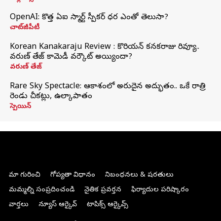
OpenAI: కొత్త ఏఐ స్మార్ట్ స్పీకర్ ధర ఎంతో తెలుసా?
చాట్‌జీపీటీ
Korean Kanakaraju Review : కొరియన్ కనకరాజు రివ్యూ..
వరుణ్ తేజ్ కామెడీ వర్కౌట్ అయ్యిందా?
వరుణ్ తేజ్
Rare Sky Spectacle: ఆకాశంలో అరుదైన అద్భుతం.. ఒకే రాత్రి
రెండు చీకట్లు, ఉల్కాపాతం
స్పెయిన్
మా గురించి
గోప్యతా విధానం
నిబంధనలు & షరతులు
మమ్మల్ని సంప్రదించండి
నైతిక ప్రవర్తన
ఫిర్యాదుల పరిష్కారం
వార్తలు
న్యూస్ ఆర్కైవ్
టాపిక్స్ ఆర్కైవ్స్