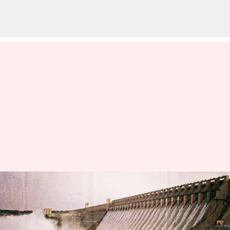
Kaleshwaram: మేడిగడ్డ బ్యారేజీపై
డ్యాం సేప్టీ సంచలన నివేదిక.. మళ్లీ
కొత్తగా కట్టాల్సిందేనట