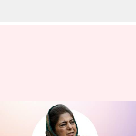
జమ్ముకశ్మీర్: పీడీపీ చీఫ్‌గా మళ్లీ
ఎన్నికైన మెహబూబా ముఫ్తీ
వ్రాసిన వారు
Oct 26, 2023
02:06 pm
Sirish Praharaju