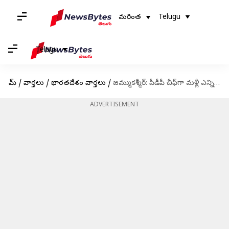
మరింత
Telugu
Telugu
హోమ్
/
వార్తలు
/
భారతదేశం వార్తలు
/
జమ్ముకశ్మీర్: పీడీపీ చీఫ్‌గా మళ్లీ ఎన్నికైన మెహబూబా ముఫ్తీ
ADVERTISEMENT