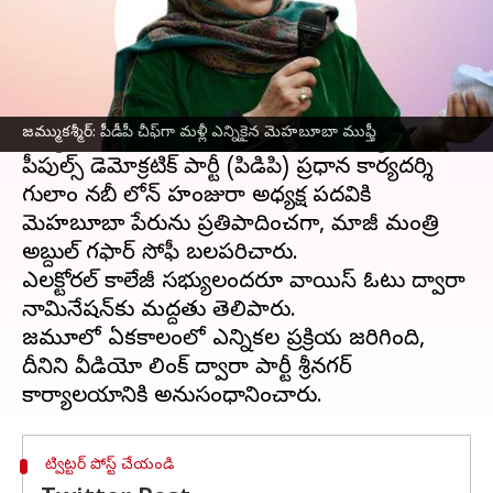
ఈ వార్తాకథనం ఏంటి
జమ్ముకశ్మీర్
మాజీ సీఎం, పీడీపీ అధినేత్రి
మెహబూబా
ముఫ్తీ
మూడు సంవత్సరాల కాలానికి PDP
జమ్ముకశ్మీర్: పీడీపీ చీఫ్‌గా మళ్లీ ఎన్నికైన మెహబూబా ముఫ్తీ
అధ్యక్షురాలిగా మళ్లీ ఏకగ్రీవంగా ఎన్నికయ్యారు.
పీపుల్స్ డెమోక్రటిక్ పార్టీ (పిడిపి) ప్రధాన కార్యదర్శి
గులాం నబీ లోన్ హంజురా అధ్యక్ష పదవికి
మెహబూబా పేరును ప్రతిపాదించగా, మాజీ మంత్రి
అబ్దుల్ గఫార్ సోఫీ బలపరిచారు.
ఎలక్టోరల్ కాలేజీ సభ్యులందరూ వాయిస్ ఓటు ద్వారా
నామినేషన్‌కు మద్దతు తెలిపారు.
జమ్మూలో ఏకకాలంలో ఎన్నికల ప్రక్రియ జరిగింది,
దీనిని వీడియో లింక్ ద్వారా పార్టీ శ్రీనగర్
ట్విట్టర్ పోస్ట్ చేయండి