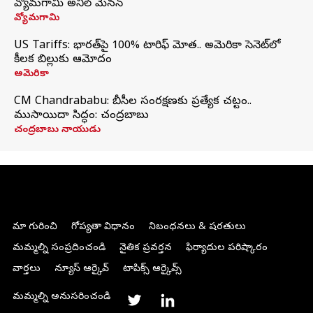
వ్యోమగామి అనిల్‌ మేనన్
వ్యోమగామి
US Tariffs: భారత్‌పై 100% టారిఫ్‌ మోత.. అమెరికా సెనెట్‌లో
కీలక బిల్లుకు ఆమోదం
అమెరికా
CM Chandrababu: బీసీల సంరక్షణకు ప్రత్యేక చట్టం..
ముసాయిదా సిద్ధం: చంద్రబాబు
చంద్రబాబు నాయుడు
మా గురించి
గోప్యతా విధానం
నిబంధనలు & షరతులు
మమ్మల్ని సంప్రదించండి
నైతిక ప్రవర్తన
ఫిర్యాదుల పరిష్కారం
వార్తలు
న్యూస్ ఆర్కైవ్
టాపిక్స్ ఆర్కైవ్స్
మమ్మల్ని అనుసరించండి