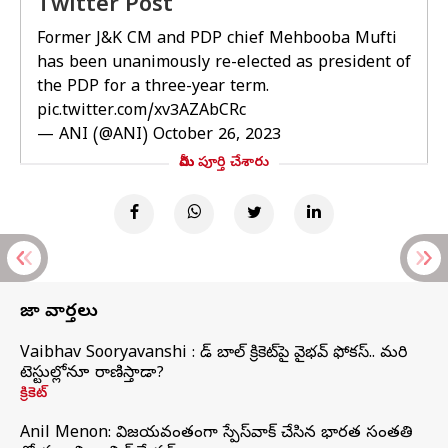
Twitter Post
Former J&K CM and PDP chief Mehbooba Mufti
has been unanimously re-elected as president of
the PDP for a three-year term.
pic.twitter.com/xv3AZAbCRc
— ANI (@ANI)
October 26, 2023
మీరు పూర్తి చేశారు
తాజా వార్తలు
Vaibhav Sooryavanshi : రెడ్ బాల్ క్రికెట్‌పై వైభవ్ ఫోకస్.. మరి
టెస్టుల్లోనూ రాణిస్తాడా?
క్రికెట్
Anil Menon: విజయవంతంగా స్పేస్‌వాక్‌ చేసిన భారత సంతతి