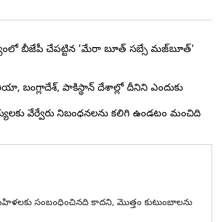
యంలో బీజేపీ చేపట్టిన 'మేరా బూత్ సబ్సే మజ్‌బూత్'
ా, బంగ్లాదేశ్, పాకిస్థాన్ దేశాల్లో దీనిని ఎందుకు
సభ్యులకు వేర్వేరు నిబంధనలను కలిగి ఉండటం మంచిది
కేవలం మహిళలకు సంబంధించినది కాదని, మొత్తం కుటుంబాలను