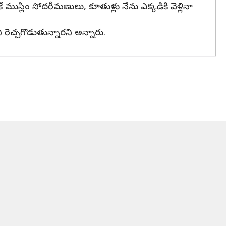
 ముస్లిం సోదరీమణులు, కూతుళ్లు నేను ఎక్కడికి వెళ్లినా
రెచ్చగొడుతున్నారని అన్నారు.