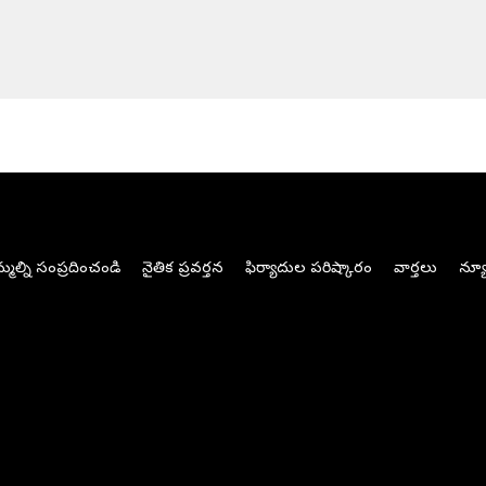
మల్ని సంప్రదించండి
నైతిక ప్రవర్తన
ఫిర్యాదుల పరిష్కారం
వార్తలు
న్యూ