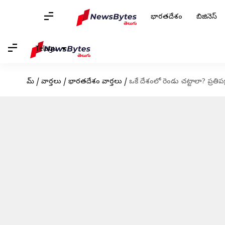
భారతదేశం
బిజినెస్
Telugu
హోమ్
/
వార్తలు
/
భారతదేశం వార్తలు
/
ఒకే దేశంలో రెండు చట్టాలా? ప్రతిపక్