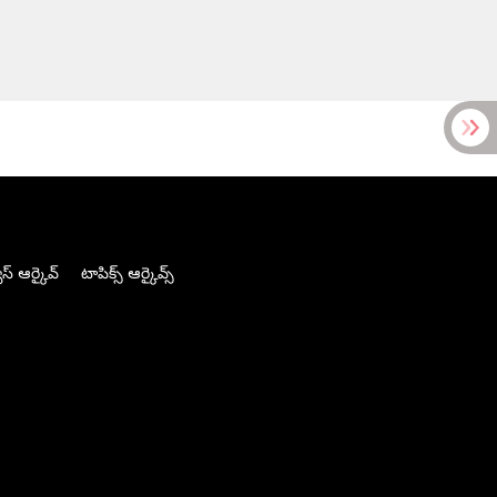
స్ ఆర్కైవ్
టాపిక్స్ ఆర్కైవ్స్