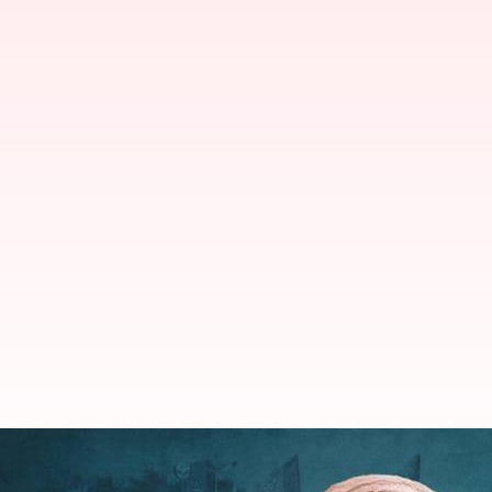
ఒకే దేశంలో రెండు చట్టాలా? ప్రతిపక్షాలప