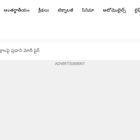
అంతర్జాతీయం
క్రీడలు
టెక్నాలజీ
సినిమా
ఆటోమొబైల్స్
లైఫ్
షాలపై ప్రధాని మోదీ ఫైర్
ADVERTISEMENT