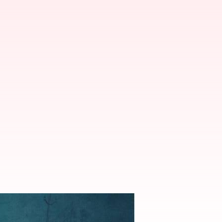
ై ప్రధాని మోదీ ఫైర్