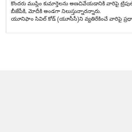
కొందరు ముస్లిం కుమార్తెలను అణచివేయడానికి వారిపై ట్రిపు
బీజేపీకి, మోదీకి అండగా నిలుస్తున్నారన్నారు.
యూనిఫాం సివిల్ కోడ్ (యూసీసీ)ని వ్యతిరేకించే వారిపై ప