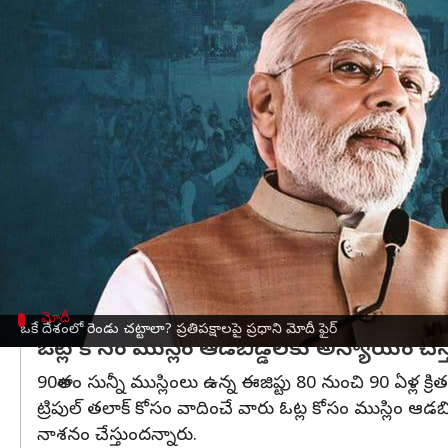
వ్రాసిన వారు
Jun 27, 2023
03:28 pm
Stalin
ఈ వార్తాకథనం ఏంటి
ప్రధానమంత్రి
నరేంద్ర మోదీ
మంగళవారం
మధ్యప్రదేశ్‌
లో 
ప్రచారంలో కార్యకర్తలను ఉద్దేశించి మోదీ మాట్లాడారు.
ఈ సందర్భంగా 'ట్రిపుల్ తలాక్', యూనిఫాం సివిల్ కోడ్ 
'ట్రిపుల్ తలాక్' ఇస్లాం నుంచి విడదీయరానిది అయితే, ముస్
బీజేపీ
ఎన్నికల మేనిఫెస్టోలో భాగమైన యూనిఫాం సివిల్
మోదీ
ఒకే దేశంలో రెండు చట్టాలా? ప్రతిపక్షాలపై ప్రధాని మోదీ ఫైర్
ఓట్ల కోసం ముస్లిం ఆడబిడ్డలకు అన్యాయం చేస్త
90శాతం సున్నీ ముస్లింలు ఉన్న ఈజిప్టు 80 నుంచి 90 ఏళ్ల క్రితమే
ట్రిపుల్ తలాక్ కోసం వాదించే వారు ఓట్ల కోసం ముస్లిం ఆడ
నాశనం చేస్తుందన్నారు.