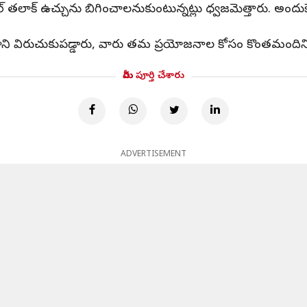
ల్ తలాక్ ఉచ్చును బిగించాలనుకుంటున్నట్లు ధ్వజమెత్తారు. అందుకే
్రధాని విరుచుకుపడ్డారు, వారు తమ ప్రయోజనాల కోసం కొంతమందిని 
మీరు పూర్తి చేశారు
ADVERTISEMENT