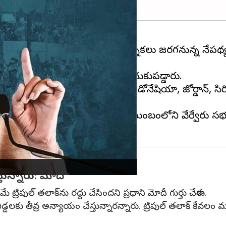
పర్యటించారు. త్వరలో అసెంబ్లీ ఎన్నికలు జరగనున్న నేపథ్
విషయంలో ప్రతిపక్షాలపై మోదీ విరుచుకుపడ్డారు.
లిం మెజారిటీ దేశాలైన ఈజిప్ట్, ఇండోనేషియా, జోర్డాన్, సిరియ
 కోడ్ గురించి మాట్లాడుతూ, ఒక కుటుంబంలోని వేర్వేరు 
ున్నారు: మోదీ
 ట్రిపుల్ తలాక్‌ను రద్దు చేసిందని ప్రధాని మోదీ గుర్తు చేశారు.
బిడ్డలకు తీవ్ర అన్యాయం చేస్తున్నారన్నారు. ట్రిపుల్ తలాక్ 