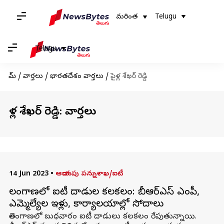
మరింత
Telugu
Telugu
హోమ్
/
వార్తలు
/
భారతదేశం వార్తలు
/
పైళ్ల శేఖర్ రెడ్డి
పైళ్ల శేఖర్ రెడ్డి: వార్తలు
14 Jun 2023
•
ఆదాయపు పన్నుశాఖ/ఐటీ
తెలంగాణలో ఐటీ దాడుల కలకలం: బీఆర్ఎస్ ఎంపీ,
ఎమ్మెల్యేల ఇళ్లు, కార్యాలయాల్లో సోదాలు
తెలంగాణలో బుధవారం ఐటీ దాడులు కలకలం రేపుతున్నాయి.