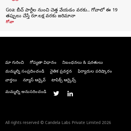
Goa: బీచ్ పార్టీల నుంచి చెత్త వేయడం వరకు... గోవాలో ఈ 19
తప్పులు చేస్తే రూ.లక్ష వరకు జరిమానా
గోవా
మా గురించి
గోప్యతా విధానం
నిబంధనలు & షరతులు
మమ్మల్ని సంప్రదించండి
నైతిక ప్రవర్తన
ఫిర్యాదుల పరిష్కారం
వార్తలు
న్యూస్ ఆర్కైవ్
టాపిక్స్ ఆర్కైవ్స్
మమ్మల్ని అనుసరించండి
All rights reserved © Candela Labs Private Limited 2026