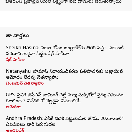
బీఆర్ఎస్ ప్రజాప్రతినిధులే లక్ష్యంగా ఐటీ దాడులు జరుతున్నాయి.
తాజా వార్తలు
Sheikh Hasina: ప్రజల కోసం బంగ్లాదేశ్‌కు తిరిగి వస్తా.. ఎలాంటి
పరిణామాలకైనా సిద్ధం: షేక్ హసీనా
షేక్ హసీనా
Netanyahu: హమాస్ నిరాయుధీకరణ ప్రతిపాదనకు ఇజ్రాయెల్
ఆమోదం లేదన్న నెతన్యాహు
బెంజమిన్ నెతన్యాహు
GPS: సైనిక జీపీఎస్ జామింగ్ వల్లే న్యూ మెక్సికోలో వైద్య విమానం
కూలిందా? నివేదికలో వెల్లడైన వివరాలివే..
అమెరికా
Andhra Pradesh: ఏపీకి విదేశీ పెట్టుబడుల జోరు.. 2025-26లో
ఎఫ్‌డీఐలు భారీ పెరుగుదల
ఆంధ్రప్రదేశ్