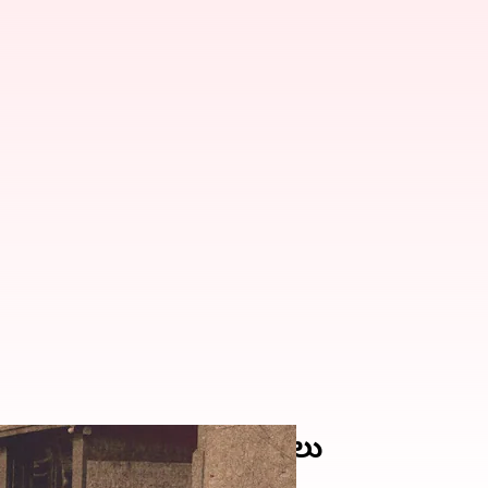
బ్, గోవాలో ఎన్‌ఐఏ దాడులు