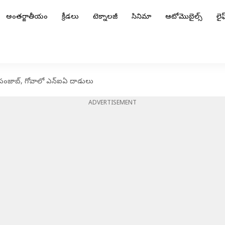
అంతర్జాతీయం
క్రీడలు
టెక్నాలజీ
సినిమా
ఆటోమొబైల్స్
లైఫ్
 పంజాబ్, గోవాలో ఎన్‌ఐఏ దాడులు
ADVERTISEMENT