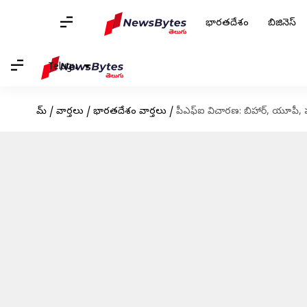
భారతదేశం
బిజినెస్
Telugu
హోమ్
/
వార్తలు
/
భారతదేశం వార్తలు
/
పీఎఫ్‌ఐ విచారణ: బిహార్, యూపీ,