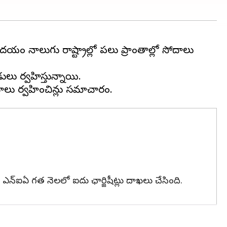
 నాలుగు రాష్ట్రాల్లోని పలు ప్రాంతాల్లో సోదాలు
లు నిర్వహిస్తున్నాయి.
పై ఎన్‌ఐఏ గత నెలలో ఐదు ఛార్జిషీట్లు దాఖలు చేసింది.