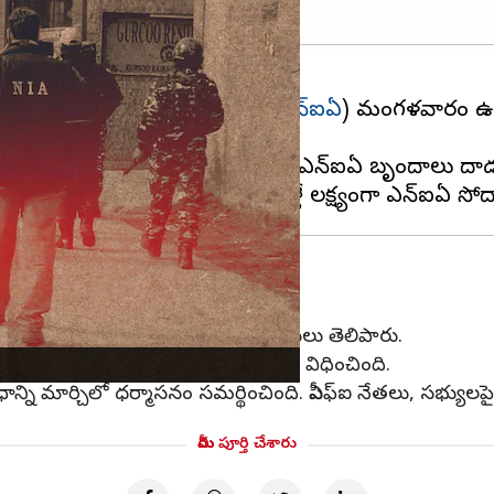
 చేసుకుని జాతీయ దర్యాప్తు సంస్థ (
ఎన్‌ఐఏ
) మంగళవారం ఉదయం
ంజాబ్‌లోని లూథియానా, గోవాలో ఒక్కో చోట ఎన్‌ఐఏ బృందాలు దాడు
గా దాడులు నిర్వహిస్తున్నట్లు అధికారులు తెలిపారు.
ెప్టెంబర్‌లో కేంద్ర ప్రభుత్వం నిషేదం విధించింది.
ేధాన్ని మార్చిలో ధర్మాసనం సమర్థించింది. పీఎఫ్‌ఐ నేతలు, సభ్యుల
మీరు పూర్తి చేశారు