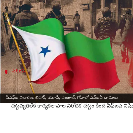
వ్రాసిన వారు
Apr 25, 2023
01:17 pm
Stalin
ఈ వార్తాకథనం ఏంటి
నిషేధిత పాపులర్ ఫ్రంట్ ఆఫ్ ఇండియా (పీఎఫ్‌ఐ)ని లక్ష్యంగా
నిర్వహిస్తోంది.
బిహార్‌లోని 12 చోట్ల, ఉత్తరప్రదేశ్‌లోని రెండు చోట్ల, ప
ఎన్ఐఏ
పీఎఫ్‌ఐ నేతలపై గత నెలలో ఐదు ఛార్జిషీట్లు
పీఎఫ్‌ఐతో సంబంధం ఉన్న వ్యక్తులు ఇచ్చిన సమాచారం ఆధారం
ఉగ్రవాద మూలాలున్న పీఎఫ్‌ఐతో పాటు దాని అనుబంధ సంస్థలపై స
పీఎఫ్‌ఐ విచారణ: బిహార్, యూపీ, పంజాబ్, గోవాలో ఎన్‌ఐఏ దాడులు
చట్టవ్యతిరేక కార్యకలాపాల నిరోధక చట్టం కింద పీఎఫ్‌ఐపై నిష