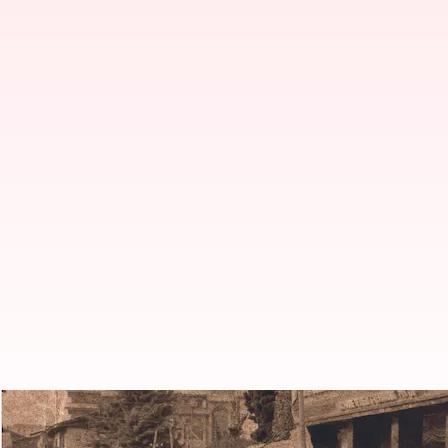
పీఎఫ్‌ఐ విచారణ: బిహార్, యూపీ, పంజా