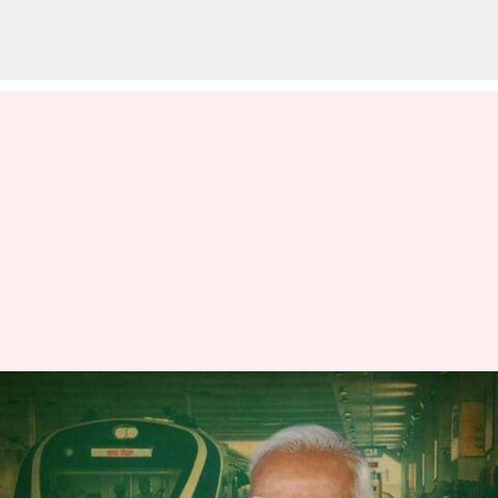
ప్రధాని నరేంద్ర‌‌మోదీ హైదరాబాద్
పర్యటన వాయిదా
వ్రాసిన వారు
Jan 12, 2023
09:38 am
Stalin