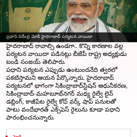
ఈ వార్తాకథనం ఏంటి
ప్రధాన మంత్రి నరేంద్రమోదీ హైదరాబాద్ పర్యటన
వాయిదా పడింది. జనవరి 19న ప్రధాని పలు రైల్వే
ప్రధాని నరేంద్ర మోదీ హైదరాబాద్ పర్యటన వాయిదా
అభివృద్ధి కార్యక్రమాలను ప్రారంభించేందుకు
హైదరాబాద్ రావాల్సి ఉండగా.. కొన్ని కారణాల వల్ల
పర్యటన వాయిదా పడినట్లు బీజేపీ రాష్ట్ర అధ్యక్షుడు
బండి సంజయ్ తెలిపారు.
ప్రధాని పర్యటన ఎప్పుడు ఉంటుందనేది త్వరలో
ప్రకటిస్తామని ఆయన పేర్కొన్నారు. హైదరాబాద్
పర్యటనలో భాగంగా సికింద్రాబాద్‌స్టేషన్‌ ఆధునీకరణ,
సికింద్రాబాద్‌-మహబూబ్‌నగర్‌ మధ్య రైల్వే లైన్‌
డబ్లింగ్‌, కాజీపేట రైల్వే కోచ్‌ వర్క్‌ షాప్‌ పనులతో
పాటు వందేభారత్ ఎక్స్‌ప్రెస్ రైలును కూడా ప్రధాని