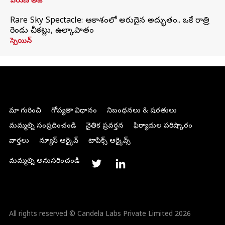
వరుణ్ తేజ్
Rare Sky Spectacle: ఆకాశంలో అరుదైన అద్భుతం.. ఒకే రాత్రి
రెండు చీకట్లు, ఉల్కాపాతం
స్పెయిన్
మా గురించి
గోప్యతా విధానం
నిబంధనలు & షరతులు
మమ్మల్ని సంప్రదించండి
నైతిక ప్రవర్తన
ఫిర్యాదుల పరిష్కారం
వార్తలు
న్యూస్ ఆర్కైవ్
టాపిక్స్ ఆర్కైవ్స్
మమ్మల్ని అనుసరించండి
All rights reserved © Candela Labs Private Limited 2026