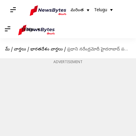
మరింత
Telugu
Telugu
హోమ్
/
వార్తలు
/
భారతదేశం వార్తలు
/
ప్రధాని నరేంద్ర‌‌మోదీ హైదరాబాద్ పర్యటన వాయిదా
ADVERTISEMENT