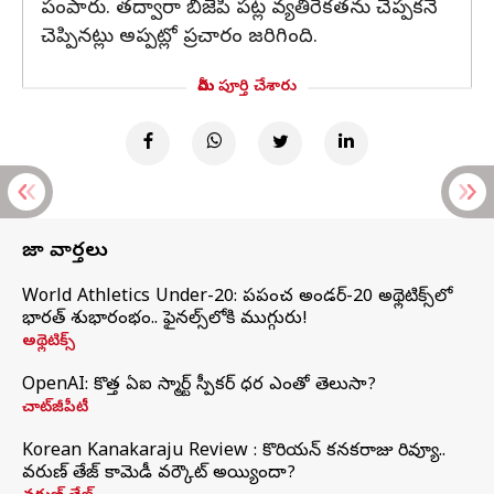
పంపారు. తద్వారా బీజేపీ పట్ల వ్యతిరేకతను చెప్పకనే
చెప్పినట్లు అప్పట్లో ప్రచారం జరిగింది.
మీరు పూర్తి చేశారు
తాజా వార్తలు
World Athletics Under-20: ప్రపంచ అండర్-20 అథ్లెటిక్స్‌లో
భారత్‌ శుభారంభం.. ఫైనల్స్‌లోకి ముగ్గురు!
అథ్లెటిక్స్
OpenAI: కొత్త ఏఐ స్మార్ట్ స్పీకర్ ధర ఎంతో తెలుసా?
చాట్‌జీపీటీ
Korean Kanakaraju Review : కొరియన్ కనకరాజు రివ్యూ..
వరుణ్ తేజ్ కామెడీ వర్కౌట్ అయ్యిందా?