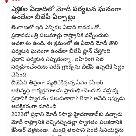
మోదీ
ఎన్నికల ఏడాదిలో మోదీ పర్యటన ఘనంగా
ఉండేలా బీజేపీ ఏర్పాట్లు
తెలంగాణలో ఇది ఎన్నికల ఏడాది కావడంతో..
ప్రధానమంత్రి పలుమార్లు రాష్ట్రానికి వచ్చేందుకు
అవకాశం ఉంది. ఈ క్రమంలో ఈ ఏడాది మోదీ తొలి
పర్యటన ఘనంగా ఉండేలా బీజేపీ ప్లాన్ చేస్తోంది.
ప్రధాని పర్యటన ఎప్పుడున్నా.. బహిరంగ సభ
నిర్వహించేందుకు పరేడ్ గ్రౌండ్స్‌ను బీజేపీ ఇప్పటికే సిద్ధం
చేసింది.
బీజేపీని తీవ్రంగా వ్యతిరేకిస్తున్న సీఎం కేసీఆర్..
అభివృద్ధి కార్యక్రమాలను ప్రారంభించేందుకు వస్తున్న
ప్రధానికి స్వాగతం పలుకుతారా? లేదా? అనేది ఇప్పుడు
ఆసక్తికరంగా మారింది.
2022లో ప్రధాని మోదీ 5సార్లు హైదరాబాద్‌కు వచ్చారు.
మోదీ రాష్ట్రానికి వచ్చినప్పుడల్లా స్వాగతం పలకడానికి
కేసీఆర్ వెళ్లకుండా.. మంత్రి తలసాని వంటి సీనియర్లను