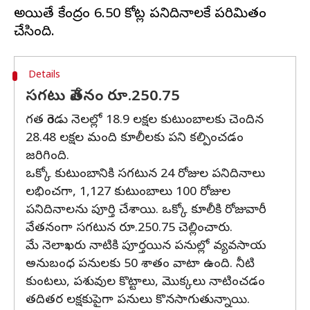
అయితే కేంద్రం 6.50 కోట్ల పనిదినాలకే పరిమితం
Details
సగటు వేతనం రూ.250.75
గత రెండు నెలల్లో 18.9 లక్షల కుటుంబాలకు చెందిన
28.48 లక్షల మంది కూలీలకు పని కల్పించడం
జరిగింది.
ఒక్కో కుటుంబానికి సగటున 24 రోజుల పనిదినాలు
లభించగా, 1,127 కుటుంబాలు 100 రోజుల
పనిదినాలను పూర్తి చేశాయి. ఒక్కో కూలీకి రోజువారీ
వేతనంగా సగటున రూ.250.75 చెల్లించారు.
మే నెలాఖరు నాటికి పూర్తయిన పనుల్లో వ్యవసాయ
అనుబంధ పనులకు 50 శాతం వాటా ఉంది. నీటి
కుంటలు, పశువుల కొట్టాలు, మొక్కలు నాటించడం
తదితర లక్షకుపైగా పనులు కొనసాగుతున్నాయి.