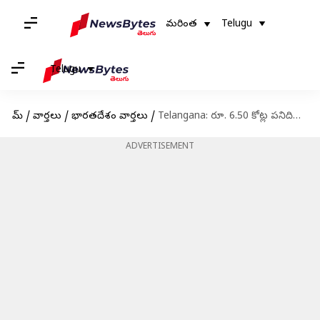
మరింత
Telugu
Telugu
హోమ్
/
వార్తలు
/
భారతదేశం వార్తలు
/
Telangana: రూ. 6.50 కోట్ల పనిదినాల టార్గెట్‌.. జూన్‌ నెలకే చేరనున్న తెలంగాణ!
ADVERTISEMENT