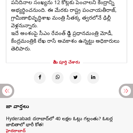
పనిదినాల సంఖ్యను 12 కోట్లకు పెంచాలని కేంద్రాన్ని
అభ్యర్థించనుంది. ఈ మేరకు రాష్ట్ర పంచాయతీరాజ్‌,
గ్రామీణాభివృద్ధిశాఖ మంత్రి సీతక్క త్వరలోనే ఢిల్లీ
వెళ్లనున్నారు.
ఇదే అంశంపై సీఎం రేవంత్‌ రెడ్డి ప్రధానమంత్రి మోడీ,
కేంద్రమంత్రికి లేఖ రాసే అవకాశం ఉన్నట్టు అధికారులు
తెలిపారు.
మీరు పూర్తి చేశారు
తాజా వార్తలు
Hyderabad: హైదరాబాద్‌లో 40 లక్షల ఓట్లు గల్లంతు? ఓటర్ల
జాబితాలో భారీ కోత!
హైదరాబాద్