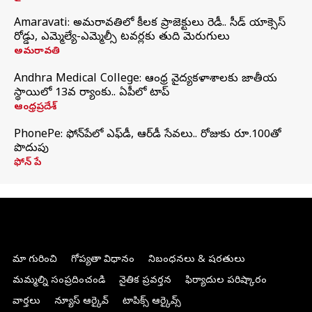
Amaravati: అమరావతిలో కీలక ప్రాజెక్టులు రెడీ.. సీడ్‌ యాక్సెస్‌
రోడ్డు, ఎమ్మెల్యే-ఎమ్మెల్సీ టవర్లకు తుది మెరుగులు
అమరావతి
Andhra Medical College: ఆంధ్ర వైద్యకళాశాలకు జాతీయ
స్థాయిలో 13వ ర్యాంకు.. ఏపీలో టాప్
ఆంధ్రప్రదేశ్
PhonePe: ఫోన్‌పేలో ఎఫ్‌డీ, ఆర్‌డీ సేవలు.. రోజుకు రూ.100తో
పొదుపు
ఫోన్‌ పే
మా గురించి
గోప్యతా విధానం
నిబంధనలు & షరతులు
మమ్మల్ని సంప్రదించండి
నైతిక ప్రవర్తన
ఫిర్యాదుల పరిష్కారం
వార్తలు
న్యూస్ ఆర్కైవ్
టాపిక్స్ ఆర్కైవ్స్