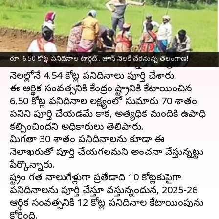
వ్రాసిన వారు
Jun 24, 2025
12:47 pm
Jayachandra Akuri
ఈ వార్తాకథనం ఏంటి
రాష్ట్రంలో జాతీయ గ్రామీణ ఉపాధి హామీ పథకం
రూ. 6.50 కోట్ల పనిదినాల టార్గెట్‌.. జూన్‌ నెలకే చేరనున్న తెలంగాణ!
పనులు శరవేగంగా కొనసాగుతున్నాయి. ఏప్రిల్‌, మే
నెలల్లోనే 4.54 కోట్ల పనిదినాలు పూర్తి చేశారు.
ఈ ఆర్థిక సంవత్సరానికి కేంద్రం రాష్ట్రానికి కేటాయించిన
6.50 కోట్ల పనిదినాల లక్ష్యంలో సుమారు 70 శాతం
పనిని పూర్తి చేయడమే కాక, అత్యధిక మందికి ఉపాధి
కల్పించిందని అధికారులు తెలిపారు.
మిగతా 30 శాతం పనిదినాలను కూడా ఈ
నెలాఖరుతో పూర్తి చేయగలమని అంచనా వేస్తున్నట్టు
పేర్కొన్నారు.
రాష్ట్రం గత నాలుగేళ్లుగా ప్రతేడాది 10 కోట్లకుపైగా
పనిదినాలను పూర్తి చేస్తూ వస్తున్నందున, 2025-26
ఆర్థిక సంవత్సరానికి 12 కోట్ల పనిదినాల కేటాయింపును
కోరింది.