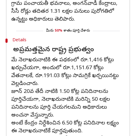
గ్రామ పంచాయతీ భవనాలు, అంగన్‌వాడీ కేంద్రాలు,
సీసీ రోడ్లు తదితర 1.31 లక్షల పనులు పురోగతిలో
ఉన్నట్టు అధికారులు తెలిపారు.
మీరు
50%
శాతం పూర్తి చేశారు
Details
అప్రమత్తమైన రాష్ట్ర ప్రభుత్వం
మే నెలాఖరునాటికి ఈ పథకంలో రూ.1,416 కోట్లు
ఖర్చుచేయగా, అందులో రూ.1,151.67 కోట్లు
వేతనాలకే, రూ.191.03 కోట్లు సామగ్రికే ఖర్చయినట్టు
వెల్లడించారు.
జూన్‌ 20వ తేదీ నాటికి 1.50 కోట్ల పనిదినాలను
పూర్తిచేయగా, నెలాఖరునాటికి మరిన్ని 50 లక్షల
పనిదినాలను పూర్తి చేయగలమని అధికారులు
అంచనా వేస్తున్నారు.
అంటే కేంద్రం నిర్దేశించిన 6.50 కోట్ల పనిదినాల లక్ష్యం
ఈ నెలాఖరునాటికే పూర్తవుతుంది.