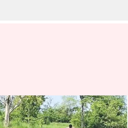
Telangana: రూ. 6.50 కోట్ల
పనిదినాల టార్గెట్‌.. జూన్‌ నెలకే
చేరనున్న తెలంగాణ!