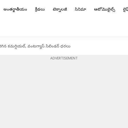
అంతర్జాతీయం
క్రీడలు
టెక్నాలజీ
సినిమా
ఆటోమొబైల్స్
లైఫ్
ిగిన కమర్షియల్‌, వంటగ్యాస్‌ సిలిండర్ ధరలు
ADVERTISEMENT