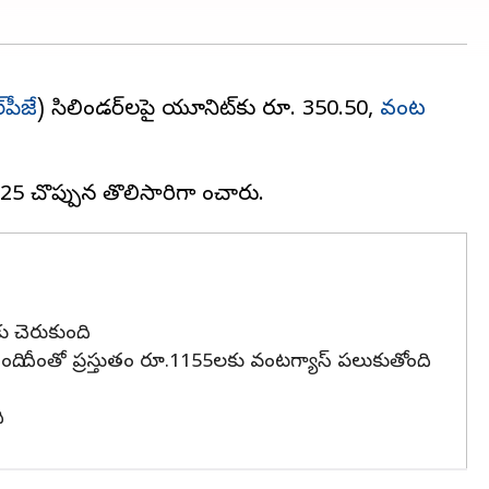
‌పీజే
) సిలిండర్‌లపై యూనిట్‌కు రూ. 350.50,
వంట
 చెరుకుంది.
ంది. దీంతో ప్రస్తుతం రూ.1155లకు వంటగ్యాస్ పలుకుతోంది.