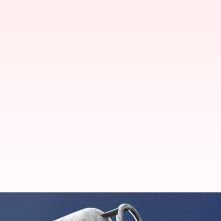
వినియోగదారులకు షాక్: భారీగా పెరిగిన