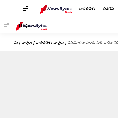
భారతదేశం
బిజినెస్
Telugu
హోమ్
/
వార్తలు
/
భారతదేశం వార్తలు
/
వినియోగదారులకు షాక్: భారీగా పెర