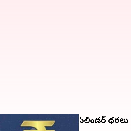
 కమర్షియల్‌, వంటగ్యాస్‌ సిలిండర్ ధరలు