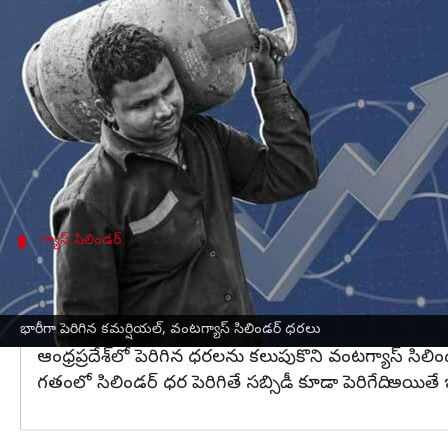
వ్రాసిన వారు
Mar 01, 2023
08:50 am
Stalin
ఈ వార్తాకథనం ఏంటి
పెట్రోలియం, చమురు మార్కెటింగ్ కంపెనీలు
వినియోగదారులకు 
గ్యాస్‌
సిలిండర్‌పై యూనిట్‌కు రూ.50 చొప్పున పెంచాయి.
పెంచిన ధరలు బుధవారం నుంచి తక్షణమే అమల్లోకి వస్త
గ్యాస్ సిలిండర్
తెలంగాణ, ఆంధ్రప్రదేశ్‌లో ధరలు ఇలా ఉన్నాయి
దిల్లీలో వాణిజ్య ఎల్‌పీజీ సిలిండర్ ధర యూనిట్‌కు రూ. 2,119
తెలుగు రాష్ట్రాల్లో 8 నెలల తర్వాత వంటగ్యాస్ ధరలు పెరగడం
భారీగా పెరిగిన కమర్షియల్‌, వంటగ్యాస్‌ సిలిండర్ ధరలు
ఆంధ్రప్రదేశ్‌లో పెరిగిన ధరలను కలుపుకొని వంటగ్యాస్ సిలిండ
గతంలో సిలిండర్ ధర పెరిగితే సబ్సిడీ కూడా పెరిగేది. అయితే