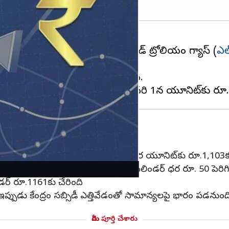
భారీ షాకిచ్చాయి. వాణిజ్య లిక్విడ్ పెట్రోలియం గ్యాస్ (
ఎల్
ాయని చమురు సంస్థలు వెల్లడించాయి.
.50 కాగా, డొమెస్టిక్ ఎల్‌పీజీ సిలిండర్ ధర యూనిట్‌కు రూ.1,103కు
 పెరిగాయి. హైదరాబాద్‌లో డొమెస్టిక్ సిలిండర్ ధర రూ. 50 పెరిగి
ర్ రూ.1161కు చేరింది.
 ఇప్పుడు కేంద్రం సబ్సిడీ ఎత్తివేడంతో సామాన్యలపై భారం పడనుంది.
మీరు పూర్తి చేశారు