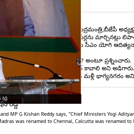
ు'భాగ్యనగర్'గా మారుస్తామని కేంద్రమంత్రి,బీజేపీ అధ్యక్షుడ
బాయి,కలకత్తా వంటి నగరాల పేర్లను మార్చినట్లు తెలిపా
ను'భాగ్యనగర్‌'గా మారుస్తామని యూపీ సీఎం యోగి ఆదిత్యనా
ాద్
పేరును ఎందుకు మార్చకూడదు? అంటూ ప్రశ్నించారు.
ి నుంచి వచ్చాడు?ఎవరికి హైదర్ కావాలి అని అడిగారు
ెడ్డి
్ రెడ్డి
 and MP G Kishan Reddy says, "Chief Ministers Yogi Adity
Madras was renamed to Chennai, Calcutta was renamed to