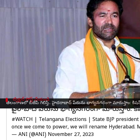
వ్రాసిన వారు
Nov 27, 2023
03:32 pm
Sirish Praharaju
ఈ వార్తాకథనం ఏంటి
తెలంగాణ
లో తమ పార్టీ అధికారంలోకి వస్తే హైదరాబాద్ పేరున
సోమవారం ఆయన విలేకరులతో మాట్లాడుతూ.. మద్రాసు,బొం
తెలంగాణలో బీజేపీ అధికారంలోకి వస్తే హైదరాబాద్‌ పేరు
ధృవీకరించారని చెప్పారు.
భాగ్యనగరం అంటే అదృష్ట నగరం అన్న ఆయన
హైదరాబ
హైదర్ ఎవరు?మనకు హైదర్ పేరు అవసరమా?హైదర్ ఎక్కడ
ట్విట్టర్ పోస్ట్ చేయండి
తెలంగాణలో బీజేపీ గెలిస్తే.. హైదరాబాద్ పేరును భాగ్యనగరంగా మారుస్తాం: కిషన్ ర
హైదరాబాద్ పేరును భాగ్యనగరంగా మారుస్తాం: కిషన
#WATCH
| Telangana Elections | State BJP president
once we come to power, we will rename Hyderabad. 
— ANI (@ANI)
November 27, 2023