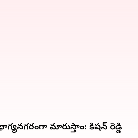
ాగ్యనగరంగా మారుస్తాం: కిషన్ రెడ్డి