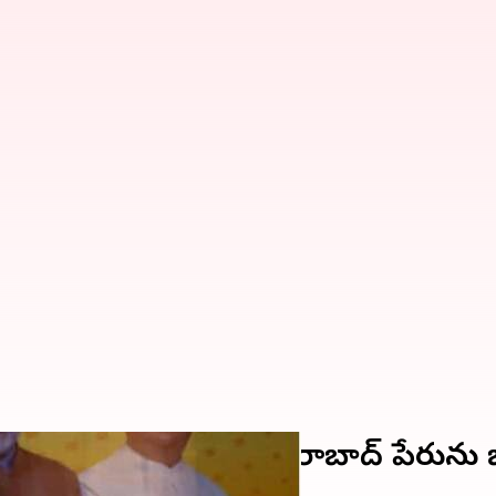
 బీజేపీ గెలిస్తే.. హైదరాబాద్ పేరును భ