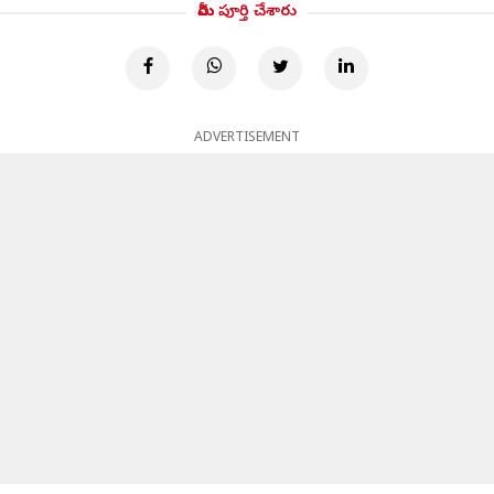
మీరు పూర్తి చేశారు
ADVERTISEMENT