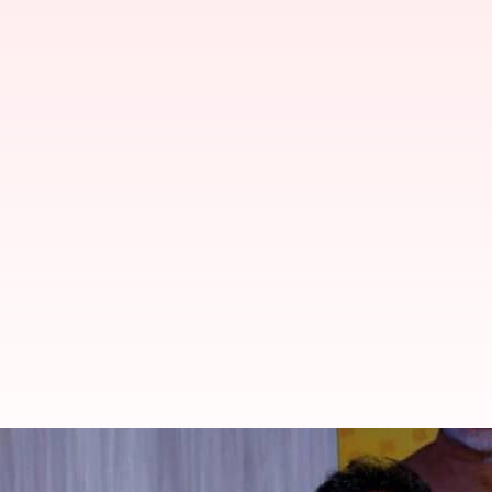
Telangana Elections 2023: తెలంగాణలో