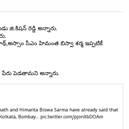
ు జి.కిషన్ రెడ్డి అన్నారు.
రు.
థ్‌,అస్సాం సీఎం హిమంత బిస్వా శర్మ ఇప్పటికే
.
anath and Himanta Biswa Sarma have already said that
 Kolkata, Bombay…
pic.twitter.com/pjonXbDOAm