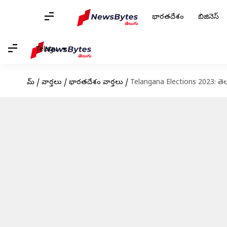
భారతదేశం
బిజినెస్
Telugu
హోమ్
/
వార్తలు
/
భారతదేశం వార్తలు
/
Telangana Elections 2023: తెలంగా