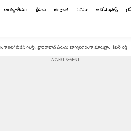
అంతర్జాతీయం
క్రీడలు
టెక్నాలజీ
సినిమా
ఆటోమొబైల్స్
లైఫ్
ణలో బీజేపీ గెలిస్తే.. హైదరాబాద్ పేరును భాగ్యనగరంగా మారుస్తాం: కిషన్ రెడ్డి
ADVERTISEMENT