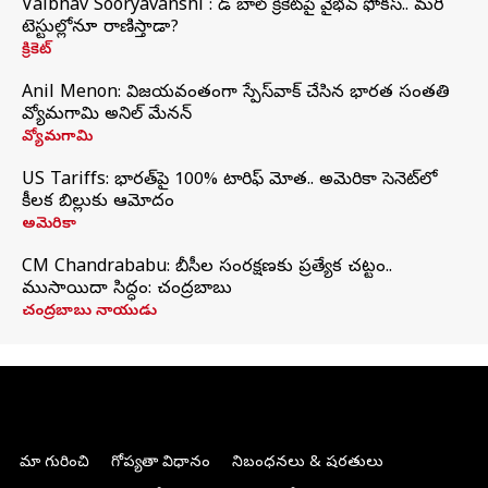
Vaibhav Sooryavanshi : రెడ్ బాల్ క్రికెట్‌పై వైభవ్ ఫోకస్.. మరి
టెస్టుల్లోనూ రాణిస్తాడా?
క్రికెట్
Anil Menon: విజయవంతంగా స్పేస్‌వాక్‌ చేసిన భారత సంతతి
వ్యోమగామి అనిల్‌ మేనన్
వ్యోమగామి
US Tariffs: భారత్‌పై 100% టారిఫ్‌ మోత.. అమెరికా సెనెట్‌లో
కీలక బిల్లుకు ఆమోదం
అమెరికా
CM Chandrababu: బీసీల సంరక్షణకు ప్రత్యేక చట్టం..
ముసాయిదా సిద్ధం: చంద్రబాబు
చంద్రబాబు నాయుడు
మా గురించి
గోప్యతా విధానం
నిబంధనలు & షరతులు