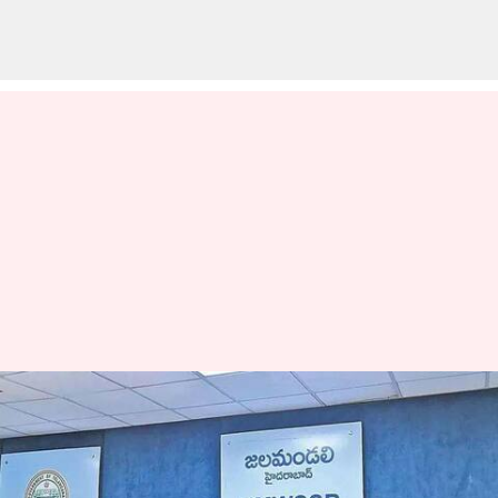
Hyderabad: హైదరాబాద్ వాసులకు
వాటర్ బోర్డ్ హెచ్చరికలు జారీ.. ఆలా
చేస్తే భారీ జరిమానా, కనెక్షన్ కట్!