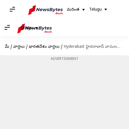
మరింత
Telugu
Telugu
హోమ్
/
వార్తలు
/
భారతదేశం వార్తలు
/
Hyderabad: హైదరాబాద్ వాసులకు వాటర్ బోర్డ్ హెచ్చరికలు జారీ.. ఆలా చేస్తే భారీ జరిమానా, కనెక్షన్ కట్!
ADVERTISEMENT