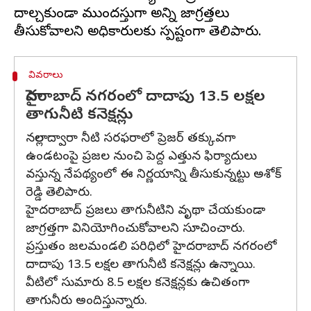
దాల్చకుండా ముందస్తుగా అన్ని జాగ్రత్తలు
వివరాలు
హైదరాబాద్ నగరంలో దాదాపు 13.5 లక్షల
తాగునీటి కనెక్షన్లు
నల్లాల ద్వారా నీటి సరఫరాలో ప్రెజర్ తక్కువగా
ఉండటంపై ప్రజల నుంచి పెద్ద ఎత్తున ఫిర్యాదులు
వస్తున్న నేపథ్యంలో ఈ నిర్ణయాన్ని తీసుకున్నట్టు అశోక్
రెడ్డి తెలిపారు.
హైదరాబాద్ ప్రజలు తాగునీటిని వృథా చేయకుండా
జాగ్రత్తగా వినియోగించుకోవాలని సూచించారు.
ప్రస్తుతం జలమండలి పరిధిలో హైదరాబాద్ నగరంలో
దాదాపు 13.5 లక్షల తాగునీటి కనెక్షన్లు ఉన్నాయి.
వీటిలో సుమారు 8.5 లక్షల కనెక్షన్లకు ఉచితంగా
తాగునీరు అందిస్తున్నారు.