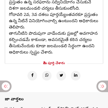
ప్రస్తుతం ఉన్న సరఫరాను సద్వినియోగం చేసుకునే
దిశగా జలమండలి చర్యలు తీసుకుంటోంది.
గోదావరి 2వ, 3వ దశలు పూర్తయ్యేంతవరకూ ప్రస్తుతం
ఉన్న నీటినే వినియోగించాల్సి ఉంటుందని అధికారులు
తెలిపారు.
తాగునీటిని పొదుపుగా వాడేందుకు ప్రజల్లో అవగాహన
కల్పించడమే కాకుండా, అవసరమైతే కఠిన చర్యలు
తీసుకునేందుకు కూడా జలమండలి సిద్ధంగా ఉందని
అధికారులు స్పష్టం చేశారు.
మీరు పూర్తి చేశారు
తాజా వార్తలు