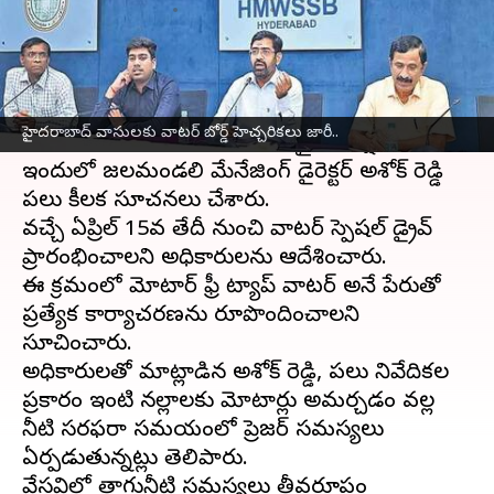
వ్రాసిన వారు
Apr 10, 2025
08:36 am
Sirish Praharaju
ఈ వార్తాకథనం ఏంటి
హైదరాబాద్
నగరంలో తాగునీటి సరఫరా పరిస్థితిపై
హైదరాబాద్ వాసులకు వాటర్ బోర్డ్ హెచ్చరికలు జారీ..
బుధవారం అధికారులు సమావేశమై సమీక్ష జరిపారు.
ఇందులో జలమండలి మేనేజింగ్ డైరెక్టర్ అశోక్ రెడ్డి
పలు కీలక సూచనలు చేశారు.
వచ్చే ఏప్రిల్ 15వ తేదీ నుంచి వాటర్ స్పెషల్ డ్రైవ్
ప్రారంభించాలని అధికారులను ఆదేశించారు.
ఈ క్రమంలో మోటార్ ఫ్రీ ట్యాప్ వాటర్ అనే పేరుతో
ప్రత్యేక కార్యాచరణను రూపొందించాలని
సూచించారు.
అధికారులతో మాట్లాడిన అశోక్ రెడ్డి, పలు నివేదికల
ప్రకారం ఇంటి నల్లాలకు మోటార్లు అమర్చడం వల్ల
నీటి సరఫరా సమయంలో ప్రెజర్ సమస్యలు
ఏర్పడుతున్నట్లు తెలిపారు.
వేసవిలో తాగునీటి సమస్యలు తీవ్రరూపం