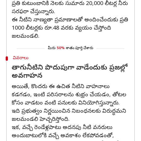
ప్రతి కుటుంబానికి నెలకు సుమారు 20,000 లీటర్ల నీరు
సరఫరా చేస్తున్నారు.
ఈ నీటిని నాణ్యతా ప్రమాణాలతో అందించేందుకు ప్రతి
1000 లీటర్లకు రూ.48 వరకు వ్యయం చేస్తోంది
జలమండలి.
మీరు
50%
శాతం పూర్తి చేశారు
వివరాలు
తాగునీటిని పొదుపుగా వాడేందుకు ప్రజల్లో
అవగాహన
అయితే, కొందరు ఈ ఉచిత నీటిని వాహనాలు
కడగడం, ఇంటి పరిసరాలను శుభ్రం చేయడం, తోటల
కోసం వాడటం వంటి పనులకు వినియోగిస్తున్నారు.
ఇది ప్రభుత్వం నిర్ణయించిన నిబంధనలకు విరుద్ధమని
జలమండలి హెచ్చరిస్తోంది.
ఇక, వచ్చే రెండేళ్లపాటు అదనపు నీటి వనరులు
అందుబాటులోకి వచ్చే అవకాశం లేకపోవడంతో,