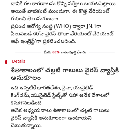
దానికి గల కారణాలను కొన్ని సర్వేలు బయటపెట్టాయి.
అయితే వాటికంటే ముందుగా, ఈ కొత్త వేరియంట్
గురించి తెలుసుకుందాం.
ప్రపంచ ఆరోగ్య సంస్థ (WHO) ద్వారా JN.1గా
పిలువబడే కరోనావైరస్ తాజా వేరియంట్'వేరియంట్
ఆఫ్ ఇంట్రెస్ట్'గా ప్రకటించబడింది.
మీరు
66%
శాతం పూర్తి చేశారు
Details
శీతాకాలంలో చల్లటి గాలులు వైరస్ వ్యాప్తికి
అనుకూలం
ఇది ఇప్పటికే భారతదేశం,చైనా,యునైటెడ్
కింగ్‌డమ్,యునైటెడ్ స్టేట్స్‌తో సహా అనేక దేశాలలో
కనుగొనబడింది.
అనేక అధ్యయనాలు శీతాకాలంలో చల్లటి గాలులు
వైరస్ వ్యాప్తికి అనుకూలంగా ఉంటాయని
చెబుతున్నాయి.