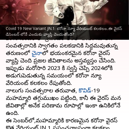
చెందుతోంది?
వ్రాసిన వారు
Dec 25, 2023
01:11 pm
Sirish Praharaju
ఈ వార్తాకథనం ఏంటి
Covid 19 New Variant JN.1: కరోనా న్యూ వేరియంట్ కలకలం..ఈ వైరస్
డిసెంబర్ లోనే ఎందుకు వ్యాప్తి చెందుతోంది?
2019 డిసెంబర్ లో ప్రపంచం అంతా 2020 నూతన
సంవత్సరానికి స్వాగతం పలకడానికి సిద్దమవుతున్న
తరుణంలో
చైనా
లో భయంకరమైన కరోనా వైరస్
వ్యాప్తి చెంది ప్రజల జీవితాలను అస్తవ్యస్తం చేసింది.
ఇప్పుడు మరోసారి 2023 కి స్వస్తి చెప్పి 2024లోకి
అడుగుపెడుతున్న సమయంలో కరోనా న్యూ
వేరియంట్ కలకలం రేపుతోంది.
నాలుగు సంవత్సరాల తరువాత,
కొవిడ్
-19
మహమ్మారి తగ్గుముఖం పట్టింది, కానీ ఈ వైరస్ మన
జీవితాల్లో అనేక పరిణామ రూపాల్లో ఇంకా ఉనికిలోనే
ఉంది.
ఈ డిసెంబర్‌లో,మహమ్మారికి కారణమైన కరోనా వైరస్
కొత్త వేరియంట్ JN.1 ప్రపంచవ్యాప్తంగా కలకలం