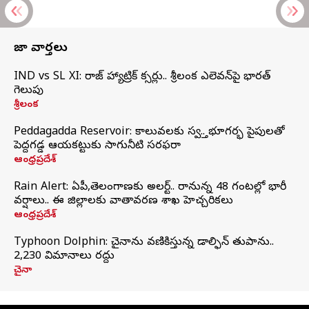
తాజా వార్తలు
IND vs SL XI: సిరాజ్‌ హ్యాట్రిక్‌ సిక్సర్లు.. శ్రీలంక ఎలెవన్‌పై భారత్‌
గెలుపు
శ్రీలంక
Peddagadda Reservoir: కాలువలకు స్వస్తి.. భూగర్భ పైపులతో
పెద్దగడ్డ ఆయకట్టుకు సాగునీటి సరఫరా
ఆంధ్రప్రదేశ్
Rain Alert: ఏపీ,తెలంగాణకు అలర్ట్.. రానున్న 48 గంటల్లో భారీ
వర్షాలు.. ఈ జిల్లాలకు వాతావరణ శాఖ హెచ్చరికలు
ఆంధ్రప్రదేశ్
Typhoon Dolphin: చైనాను వణికిస్తున్న డాల్ఫిన్‌ తుపాను..
2,230 విమానాలు రద్దు
చైనా