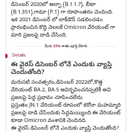
డిసెంబర్ 2020లో ఆల్ఫా (B.1.1.7), బీటా
(B.1.351),గామా (P.1) గా రూపాంతరం చెందింది.
ఇక 2021 డిసెంబర్ లో లాక్‌డౌన్‌ సడలించడం
ప్రారంభించిన కొద్ది నెలలకే Omicron వేరియంట్ గా
మారి ప్రజలపై దాడి చేసింది.
మీరు
33%
శాతం పూర్తి చేశారు
Details
ఈ వైరస్ డిసెంబర్ లోనే ఎందుకు వ్యాప్తి
చెందుతోంది?
మరుసటి సంవత్సరం,డిసెంబర్ 2022లో,కొత్త
వేరియంట్ BA.2, BA.5 ఆవిర్భవించనప్పటికీ అవి
ప్రజలపై పెద్ద ప్రభావం చూపించలేదు.
ప్రస్తుతం JN.1 వేరియంట్ రూపంలో కరోనా మహమ్మారి
ప్రజలపై దాడి చేసేందుకు సిద్దమయ్యింది.ఈ వేరియంట్
కూడా Omicron వంశానికి చెందినది.
ఈ వైరస్ డిసెంబర్ లోనే ఎందుకు వ్యాప్తి చెందుతోంది?