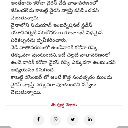
అంతేకాదు కరోనా వైరస్ వేడి వాతావరణంలో
జీవించలేదు కాబట్టి వైరస్ వ్యాప్తి కనిపించదని
చెబుతున్నారు.
చైనాలోని సిచుయాన్ ఇంటర్నేషనల్ స్టడీస్
యూనివర్శిటీ పరిశోధకులు కూడా ఇదే విధమైన
పరికల్పనను ధృవీకరించారు.
వేడి వాతావరణంలో ఉండేవారికి కరోనా రిస్క్
తక్కువగా వుంటుందని,అదే చల్లటి వాతావరణంలో
ఉండే వారికీ కరోనా వైరస్ రిస్క్ ఎక్కువగా ఉంటుందని
అధ్యయనం కనుగొంది.
కాబట్టి డిసెంబర్ లో అంటే కొత్త సంవత్సరం ముందు
వైరస్ వ్యాప్తి ఎక్కువగా వుంటుందని సర్వేలు
చెబుతున్నాయి.
మీరు పూర్తి చేశారు