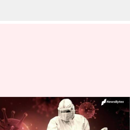
Covid 19 New Variant JN.1:
కరోనా న్యూ వేరియంట్ కలకలం..ఈ
వైరస్ డిసెంబర్ లోనే ఎందుకు వ్యాప్తి