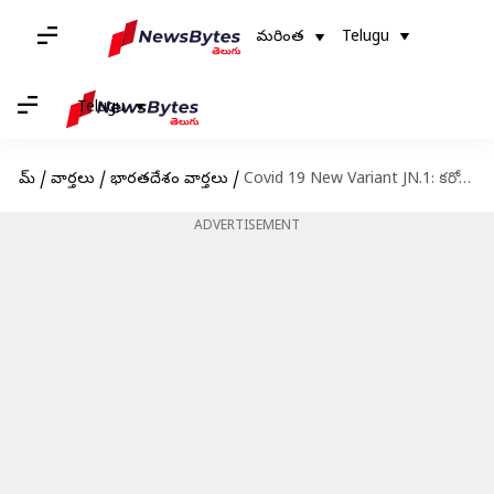
మరింత
Telugu
Telugu
హోమ్
/
వార్తలు
/
భారతదేశం వార్తలు
/
Covid 19 New Variant JN.1: కరోనా న్యూ వేరియంట్ కలకలం..ఈ వైరస్ డిసెంబర్ లోనే ఎందుకు వ్యాప్తి చెందుతోంది?
ADVERTISEMENT