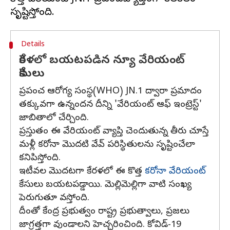
Details
కేరళలో బయటపడిన న్యూ వేరియంట్
కేసులు
ప్రపంచ ఆరోగ్య సంస్థ(WHO) JN.1 ద్వారా ప్రమాదం
తక్కువగా ఉన్నందన దీన్ని 'వేరియంట్ ఆఫ్ ఇంట్రెస్ట్'
జాబితాలో చేర్చింది.
ప్రస్తుతం ఈ వేరియంట్ వ్యాప్తి చెందుతున్న తీరు చూస్తే
మళ్లీ కరోనా మొదటి వేవ్ పరిస్థితులను సృష్టించేలా
కనిపిస్తోంది.
ఇటీవల మొదటగా కేరళలో ఈ కొత్త
కరోనా వేరియంట్
కేసులు బయటపడ్డాయి. మెల్లిమెల్లిగా వాటి సంఖ్య
పెరుగుతూ వస్తోంది.
దీంతో కేంద్ర ప్రభుత్వం రాష్ట్ర ప్రభుత్వాలు, ప్రజలు
జాగ్రత్తగా వుండాలని హెచ్చరించింది. కోవిడ్-19