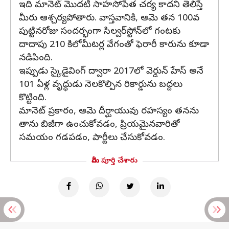
ఇది మానెట్ మొదటి సాహసోపేత చర్య కాదని తెలిస్తే
మీరు ఆశ్చర్యపోతారు. వాస్తవానికి, ఆమె తన 100వ
పుట్టినరోజు సందర్భంగా సిల్వర్‌స్టోన్‌లో గంటకు
దాదాపు 210 కిలోమీటర్ల వేగంతో ఫెరారీ కారును కూడా
నడిపింది.
ఇప్పుడు స్కైడైవింగ్ ద్వారా 2017లో వెర్డున్ హేస్ అనే
101 ఏళ్ల వృద్ధుడు నెలకొల్పిన రికార్డును బద్దలు
కొట్టింది.
మానెట్ ప్రకారం, ఆమె దీర్ఘాయువు రహస్యం తనను
తాను బిజీగా ఉంచుకోవడం, ప్రియమైనవారితో
సమయం గడపడం, పార్టీలు చేసుకోవడం.
మీరు పూర్తి చేశారు