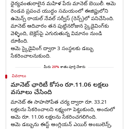
ధైర్యవంతురాలైన మహిళ పేరు మానెట్ బెయిలీ. ఆమె
రెండవ ప్రపంచ యుద్ధం సమయంలో ఈజిప్టులోని
ఉమెన్స్ రాయల్ నేవల్ సర్వీస్ (రెన్స్)లో పనిచేసింది.
మానెట్ ఆదివారం తన పుట్టినరోజున స్కైడైవింగ్‌కు
వెళ్ళింది, బెక్లెస్‌పై ఎగురుతున్న విమానం నుండి
దూకింది.
ఆమె స్కైడైవింగ్ ద్వారా 3 సంస్థలకు డబ్బు
సేకరించాలనుకుంది.
మీరు
20%
శాతం పూర్తి చేశారు
వివరాలు
మానెట్ ఛారిటీ కోసం రూ.11.06 లక్షలు
వసూలు చేసింది
మానెట్ ఈ సాహసోపేత చర్య ద్వారా రూ. 33.21
లక్షలను సేకరించాలని లక్ష్యంగా పెట్టుకుంది, అందులో
ఆమె రూ. 11.06 లక్షలను సేకరించగలిగింది.
ఆమె డబ్బును ఈస్ట్ ఆంగ్లియన్ ఎయిర్ అంబులెన్స్,