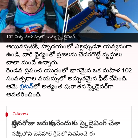
ఈ వార్తాకథనం ఏంటి
సాధారణంగా వృద్దులు అంటే చేతిలో కర్ర, బోసి నవ్వులు
గుర్తుకువస్తాయి. సొంతంగా పనులు చేసుకోవడానికి
102 ఏళ్ళ వయస్సులో బామ్మ స్కై డైవింగ్
కూడా వారు ఇబ్బందులు పడుతుంటారు.
అయినప్పటికీ, హృదయంలో ఎల్లప్పుడూ యవ్వనంగా
ఉండి, వారి ధైర్యంతో ప్రజలను చెదరగొట్టే వృద్ధులు
చాలా మందే ఉన్నారు.
రెండవ ప్రపంచ యుద్ధంలో భాగమైన ఒక మహిళ 102
సంవత్సరాల వయస్సులో అద్భుతమైన ఫీట్ చేసింది.
ఆమె
బ్రిటన్‌
లో అత్యంత పురాతన స్కైడైవర్‌గా
వివరాలు
పుట్టినరోజు జరుపుకునేందుకు స్కైడైవింగ్ చేశా
సఫోల్క్‌లోని బెన్‌హాల్ గ్రీన్‌లో నివసించే ఈ