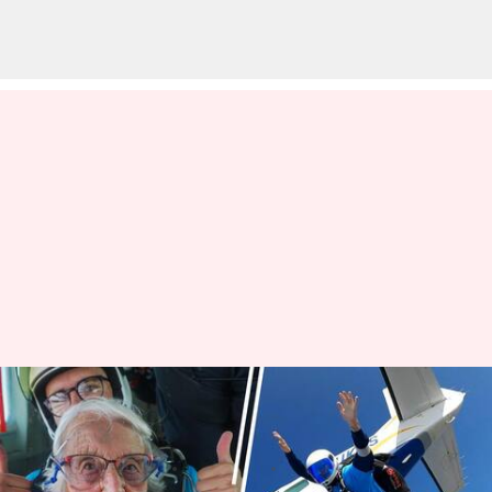
skydive: 102 ఏళ్ళ వయస్సులో
బామ్మ స్కై డైవింగ్
వ్రాసిన వారు
Aug 26, 2024
11:15 am
Sirish Praharaju