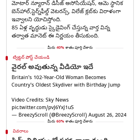
మోటార్ న్యూరాన్ డిసీజ్ అసోసియేషన్, ఆమె స్థానిక
బెన్‌హాల్,స్టెర్న్‌ఫీల్డ్ వెటరన్స్, విలేజ్ క్లబ్‌కు విరాళంగా
ఇవ్వాలని యోచిస్తోంది.
85 ఏళ్ల వృద్ధుడు స్కైడైవింగ్ చేస్తున్న వార్త విన్న
తర్వాత మానెట్ ఈ నిర్ణయం తీసుకుంది.
మీరు
40%
శాతం పూర్తి చేశారు
ట్విట్టర్ పోస్ట్ చేయండి
వైరల్ అవుతున్న వీడియో ఇదే
Britain's 102-Year-Old Woman Becomes
Country's Oldest Skydiver with Birthday Jump
Video Credits: Sky News
pic.twitter.com/pvJ6YxJ1uS
— BreezyScroll (@BreezyScroll)
August 26, 2024
మీరు
60%
శాతం పూర్తి చేశారు
వివరాలు