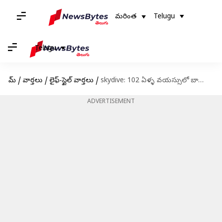
మరింత
Telugu
Telugu
హోమ్
/
వార్తలు
/
లైఫ్-స్టైల్ వార్తలు
/
skydive: 102 ఏళ్ళ వయస్సులో బామ్మ స్కై డైవింగ్
ADVERTISEMENT