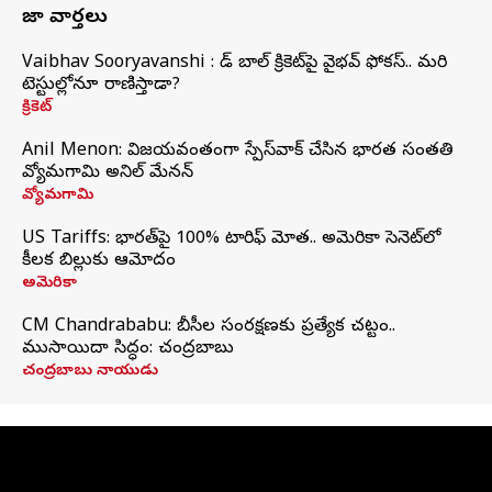
తాజా వార్తలు
Vaibhav Sooryavanshi : రెడ్ బాల్ క్రికెట్‌పై వైభవ్ ఫోకస్.. మరి
టెస్టుల్లోనూ రాణిస్తాడా?
క్రికెట్
Anil Menon: విజయవంతంగా స్పేస్‌వాక్‌ చేసిన భారత సంతతి
వ్యోమగామి అనిల్‌ మేనన్
వ్యోమగామి
US Tariffs: భారత్‌పై 100% టారిఫ్‌ మోత.. అమెరికా సెనెట్‌లో
కీలక బిల్లుకు ఆమోదం
అమెరికా
CM Chandrababu: బీసీల సంరక్షణకు ప్రత్యేక చట్టం..
ముసాయిదా సిద్ధం: చంద్రబాబు
చంద్రబాబు నాయుడు