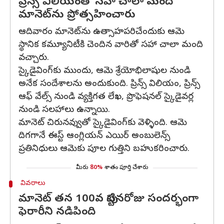
ప్రిన్స్ విలియంతో సహా చాలా మంది
మానెట్‌ను ప్రోత్సహించారు
ఆదివారం మానెట్‌ను ఉత్సాహపరిచేందుకు ఆమె
స్థానిక కమ్యూనిటీకి చెందిన వారితో సహా చాలా మంది
వచ్చారు.
స్కైడైవింగ్‌కు ముందు, ఆమె శ్రేయోభిలాషుల నుండి
అనేక సందేశాలను అందుకుంది. ప్రిన్స్ విలియం, ప్రిన్స్
ఆఫ్ వేల్స్ నుండి వ్యక్తిగత లేఖ, ప్రొఫెషనల్ స్కైడైవర్ల
నుండి సలహాలు ఉన్నాయి.
మానెట్ చిరునవ్వుతో స్కైడైవింగ్‌కు వెళ్ళింది. ఆమె
దిగగానే ఈస్ట్ ఆంగ్లియన్ ఎయిర్ అంబులెన్స్
ప్రతినిధులు ఆమెకు పూల గుత్తిని బహుకరించారు.
మీరు
80%
శాతం పూర్తి చేశారు
వివరాలు
మానెట్ తన 100వ పుట్టినరోజు సందర్భంగా
ఫెరారీని నడిపింది